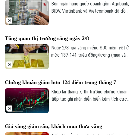
tâm, sáng 3/8 Ngân hàng Nhà nước công
Bốn ngân hàng quốc doanh gồm Agribank,
bố ở mức 25.358 đồng/USD, tăng 20
BIDV, VietinBank và Vietcombank đã đồng
đồng so với ngày 2/8.
loạt công bố báo cáo tài chính quý II và 6
tháng đầu năm với kết quả kinh doanh tiếp
tục khởi sắc. Tuy nhiên, tốc độ tăng
Tổng quan thị trường sáng ngày 2/8
trưởng, chất lượng tài sản và mức trích
lập dự phòng rủi ro có sự phân hóa đáng
Ngày 2/8, giá vàng miếng SJC niêm yết ở
kể.
mức 137-141 triệu đồng/lượng (mua vào
- bán ra), giảm 900.000 đồng một lượng ở
cả hai chiều so với ngày 1/8.
Chứng khoán giảm hơn 124 điểm trong tháng 7
Khép lại tháng 7, thị trường chứng khoán
tiếp tục ghi nhận diễn biến kém tích cực
dù chỉ số VN-Index đã phục hồi trong
tuần giao dịch cuối cùng. Tính chung cả
tháng, VN-Index giảm hơn 124 điểm,
Giá vàng giảm sâu, khách mua thưa vắng
tương đương 6,68%, đánh dấu tháng giảm