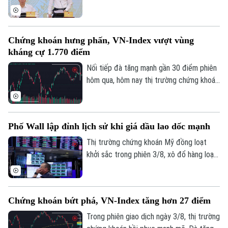
chương trình tín dụng ưu đãi quy mô
khoảng 220.000 tỷ đồng dành cho doanh
nghiệp nhỏ và vừa thuộc các lĩnh vực ưu
Chứng khoán hưng phấn, VN-Index vượt vùng
tiên. Đây là thông tin được Phó Thống
kháng cự 1.770 điểm
đốc Ngân hàng Nhà nước Phạm Thanh Hà
cho biết tại Họp báo Chính phủ thường kỳ
Nối tiếp đà tăng mạnh gần 30 điểm phiên
tháng 7/2026 diễn ra chiều 3/8, tại Hà
hôm qua, hôm nay thị trường chứng khoán
Nội.
diễn biến tích cực. Đáng chú ý, trong
phiên chiều, VN-Index bật mạnh, chính
thức vượt vùng kháng cự quan trọng
Phố Wall lập đỉnh lịch sử khi giá dầu lao dốc mạnh
1.770 điểm.
Thị trường chứng khoán Mỹ đồng loạt
khởi sắc trong phiên 3/8, xô đổ hàng loạt
kỷ lục. Lực đẩy chính của thị trường đến
từ việc giá dầu thô bất ngờ lao dốc mạnh,
ngay sau khi Tổng thống Mỹ Donald Trump
Chứng khoán bứt phá, VN-Index tăng hơn 27 điểm
khẳng định Mỹ và Iran vẫn đang tiến hành
đàm phán bất chấp những lời bác bỏ từ
Trong phiên giao dịch ngày 3/8, thị trường
phía Iran.