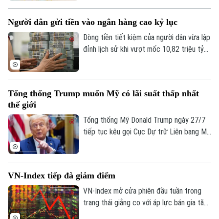
tích cực nhưng vẫn có một số ngân hàng
chứng kiến lợi nhuận sụt giảm do áp lực
Người dân gửi tiền vào ngân hàng cao kỷ lục
chi phí dự phòng rủi ro tín dụng.
Dòng tiền tiết kiệm của người dân vừa lập
đỉnh lịch sử khi vượt mốc 10,82 triệu tỷ
đồng vào cuối tháng 5. Theo số liệu mới
nhất từ Ngân hàng Nhà nước, tiền gửi cá
nhân tại các tổ chức tín dụng vẫn duy trì
Tổng thống Trump muốn Mỹ có lãi suất thấp nhất
đà tăng trưởng liên tục.
thế giới
Tổng thống Mỹ Donald Trump ngày 27/7
tiếp tục kêu gọi Cục Dự trữ Liên bang Mỹ
(Fed) hạ lãi suất. Ông cho rằng Mỹ cần
duy trì mức lãi suất thấp nhất thế giới
nhằm hỗ trợ nền kinh tế.
VN-Index tiếp đà giảm điểm
VN-Index mở cửa phiên đầu tuần trong
trạng thái giằng co với áp lực bán gia tăng
mạnh về cuối phiên khiến VN-Index lao