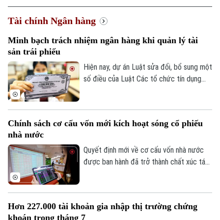
Tài chính Ngân hàng
Minh bạch trách nhiệm ngân hàng khi quản lý tài
sản trái phiếu
Hiện nay, dự án Luật sửa đổi, bổ sung một
số điều của Luật Các tổ chức tín dụng
đang được thảo luận tại Kỳ họp không
thường lệ thứ nhất, Quốc hội khoá XVI.
Một trong những điểm đáng chú ý là đề
Chính sách cơ cấu vốn mới kích hoạt sóng cổ phiếu
xuất cho phép ngân hàng thương mại làm
nhà nước
đại lý quản lý tài sản bảo đảm của trái
phiếu doanh nghiệp.
Quyết định mới về cơ cấu vốn nhà nước
được ban hành đã trở thành chất xúc tác
giúp nhóm cổ phiếu doanh nghiệp nhà
nước bứt phá trong phiên hôm nay, 07/08.
Hàng loạt mã tăng kịch trần, góp phần
Hơn 227.000 tài khoản gia nhập thị trường chứng
đưa VN-Index đảo chiều đi lên.
khoán trong tháng 7