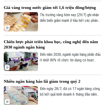
lý 1.700 điểm sau 6 phiên đánh mất.
Số 3-5 Huỳnh Thúc Kháng-Phường Láng-Hà Nội
Giá vàng trong nước giảm tới 1,6 triệu đồng/lượng
Thị trường vàng hôm nay (29/7) ghi nhận
Giám đốc: VŨ MINH TUẤN
diễn biến giảm mạnh ở hầu hết các phân
Phó Giám đốc: Nguyễn Kim Khiêm, Nguyễn Minh Đức, Nguyễn Thành Lợi
khúc, từ vàng miếng SJC đến vàng nhẫn.
Trong khi đó, giá vàng thế giới nhích tăng
nhẹ nhưng vẫn thấp hơn đáng kể so với
Chiến lược phát triển khoa học, công nghệ đến năm
giá vàng trong nước. Cụ thể, giá vàng
2030 ngành ngân hàng
miếng SJC tại nhiều doanh nghiệp đồng
loạt giảm khoảng 1 triệu đồng/ lượng.
Đến năm 2030, ngành ngân hàng phấn đấu
ít nhất 80% tổ chức tín dụng có hoạt
động đổi mới sáng tạo, đồng thời đẩy
mạnh ứng dụng công nghệ mới, phát triển
ngân hàng số và Fintech, góp phần nâng
Nhiều ngân hàng báo lãi giảm trong quý 2
cao năng lực cạnh tranh của toàn ngành.
Đến ngày 28/7, đã có 17 ngân hàng công
bố kết quả kinh doanh 6 tháng đầu năm
2026. Phần lớn duy trì đà tăng trưởng