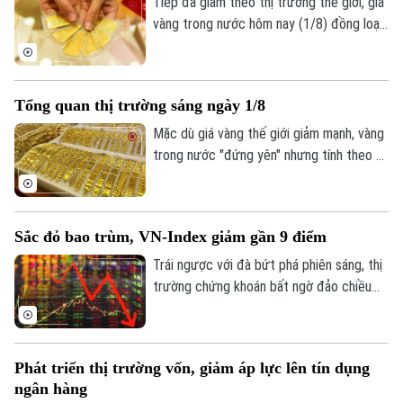
điểm thứ hai liên tiếp.
Tiếp đà giảm theo thị trường thế giới, giá
vàng trong nước hôm nay (1/8) đồng loạt
đi xuống. Tuy nhiên, trái với những đợt
giảm giá trước, lượng khách đến mua
vàng khá thưa vắng.
Tổng quan thị trường sáng ngày 1/8
Mặc dù giá vàng thế giới giảm mạnh, vàng
trong nước "đứng yên" nhưng tính theo tỷ
giá quy đổi hiện nay, giá vàng trong nước
Liên hệ đường dây nóng (bấm để gọi)
sáng 1/8 vẫn cao hơn thế giới khoảng 13
Tòa soạn
Tòa soạn
triệu đồng/lượng (chưa bao gồm thuế,
Sắc đỏ bao trùm, VN-Index giảm gần 9 điểm
phí).
0865.116.699 (hotline)
0865.116.699
Trái ngược với đà bứt phá phiên sáng, thị
trường chứng khoán bất ngờ đảo chiều
giằng co trong phiên chiều. Áp lực bán
tháo gia tăng mạnh về cuối phiên đã kéo
hàng loạt nhóm ngành chìm trong sắc đỏ,
Phát triển thị trường vốn, giảm áp lực lên tín dụng
ghi nhận tới 429 mã giảm điểm trên toàn
ngân hàng
thị trường.