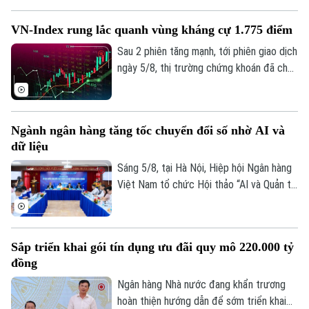
2 chiều mua vào và bán ra. Điểm đáng chú
Tin tức
Đã phát sóng
ý là hiện vàng nhẫn lại được niêm yết cao
Golf
VN-Index rung lắc quanh vùng kháng cự 1.775 điểm
hơn cả giá vàng miếng SJC 1,4 triệu
Sao
đồng/lượng.
Sau 2 phiên tăng mạnh, tới phiên giao dịch
Điện ảnh
ngày 5/8, thị trường chứng khoán đã cho
thấy những diễn biến trái chiều. Trong khi
Thời trang
VN-Index đã chững lại nhịp tăng thì HNX-
index vẫn khá tích cực. Kết thúc phiên
Ngành ngân hàng tăng tốc chuyển đổi số nhờ AI và
Âm nhạc
giao dịch, VN-index giảm 0,77 điểm
dữ liệu
(0,04%) xuống còn 1776,46 điểm. HNX-
index tăng 7,18 điểm (2,51%) lên 293,59
Sáng 5/8, tại Hà Nội, Hiệp hội Ngân hàng
điểm.
Việt Nam tổ chức Hội thảo “AI và Quản trị
dữ liệu trong hoạt động ngân hàng” với sự
tham gia của đại diện Ngân hàng Nhà
nước, các bộ, ngành, ngân hàng thương
Sắp triển khai gói tín dụng ưu đãi quy mô 220.000 tỷ
mại, doanh nghiệp công nghệ và chuyên
đồng
gia trong lĩnh vực AI.
Ngân hàng Nhà nước đang khẩn trương
hoàn thiện hướng dẫn để sớm triển khai