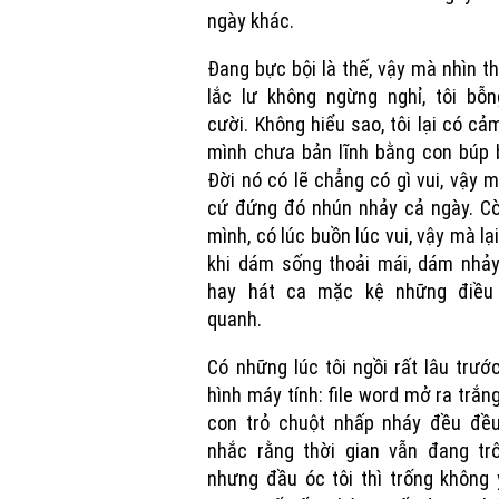
ngày khác.
Đang bực bội là thế, vậy mà nhìn t
lắc lư không ngừng nghỉ, tôi bỗn
cười. Không hiểu sao, tôi lại có cả
mình chưa bản lĩnh bằng con búp 
Đời nó có lẽ chẳng có gì vui, vậy 
cứ đứng đó nhún nhảy cả ngày. Cò
mình, có lúc buồn lúc vui, vậy mà lạ
khi dám sống thoải mái, dám nhảy
hay hát ca mặc kệ những điều
quanh.
Có những lúc tôi ngồi rất lâu trư
hình máy tính: file word mở ra trắng
con trỏ chuột nhấp nháy đều đều
nhắc rằng thời gian vẫn đang trôi
nhưng đầu óc tôi thì trống không