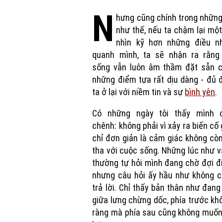
N
hưng cũng chính trong nhữn
như thế, nếu ta chậm lại một
nhìn kỹ hơn những điều n
quanh mình, ta sẽ nhận ra rằng
sống vẫn luôn âm thầm đặt sẵn c
những điểm tựa rất dịu dàng - đủ 
ta ở lại với niềm tin và sự
bình yên
.
Có những ngày tôi thấy mình 
chênh: không phải vì xảy ra biến cố 
chỉ đơn giản là cảm giác không còn
tha với cuộc sống. Những lúc như vậ
thường tự hỏi mình đang chờ đợi đi
nhưng câu hỏi ấy hầu như không c
trả lời. Chỉ thấy bản thân như đan
giữa lưng chừng dốc, phía trước kh
ràng mà phía sau cũng không muốn