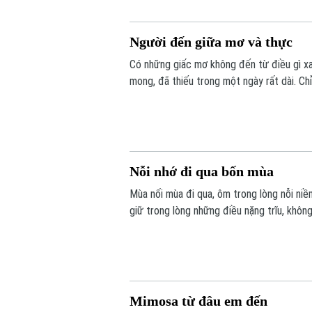
Người đến giữa mơ và thực
Có những giấc mơ không đến từ điều gì xa 
mong, đã thiếu trong một ngày rất dài. Chỉ
hiện ra - đầy đủ hơn, rõ ràng hơn, và đôi k
Nỗi nhớ đi qua bốn mùa
Mùa nối mùa đi qua, ôm trong lòng nỗi niề
giữ trong lòng những điều nặng trĩu, khôn
những người chỉ đi cùng ta một đoạn đườn
trọn vẹn.
Mimosa từ đâu em đến