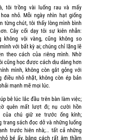
, tôi trồng vài luống rau và mấy
hoa nhỏ. Mỗi ngày nhìn hạt giống
ên từng chút, tôi thấy lòng mình bình
ơn. Cây cối dạy tôi sự kiên nhẫn:
g không vội vàng, cũng không so
mình với bất kỳ ai; chúng chỉ lặng lẽ
ên theo cách của riêng mình. Nhờ
tôi cũng học được cách dịu dàng hơn
hính mình, không còn gắt gỏng với
 điều nhỏ nhặt, không còn ép bản
phải mạnh mẽ mọi lúc.
úp bê lúc lắc đầu trên bàn làm việc;
cờ quên mất lượt đi; nụ cười hồn
n của chú giữ xe trước ống kính;
 trang sách đọc dở và những luống
anh trước hiên nhà;... tất cả những
nhỏ bé ấy, bằng cách rất âm thầm