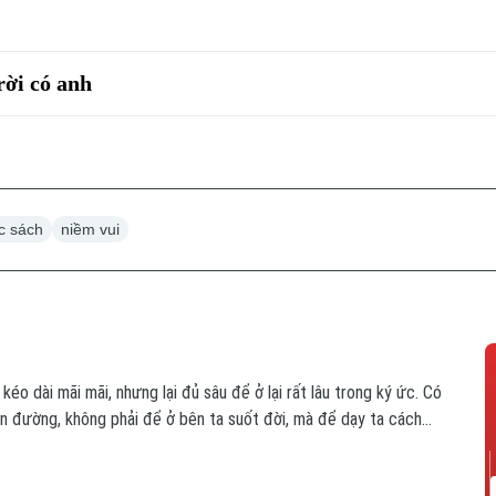
rời có anh
c sách
niềm vui
éo dài mãi mãi, nhưng lại đủ sâu để ở lại rất lâu trong ký ức. Có
n đường, không phải để ở bên ta suốt đời, mà để dạy ta cách
h buông tay đúng lúc.