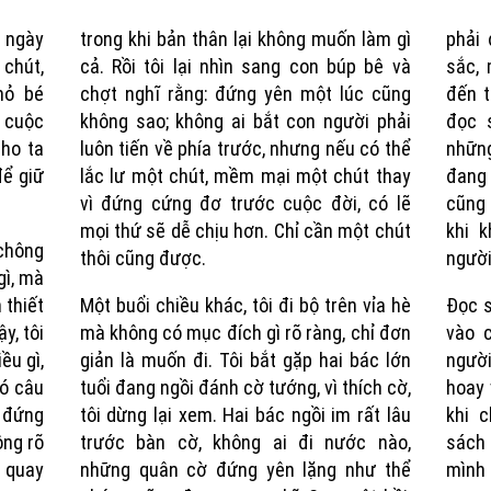
g ngày
trong khi bản thân lại không muốn làm gì
phải 
 chút,
cả. Rồi tôi lại nhìn sang con búp bê và
sắc, 
hỏ bé
chợt nghĩ rằng: đứng yên một lúc cũng
đến t
 cuộc
không sao; không ai bắt con người phải
đọc 
ho ta
luôn tiến về phía trước, nhưng nếu có thể
nhữn
để giữ
lắc lư một chút, mềm mại một chút thay
đang 
vì đứng cứng đơ trước cuộc đời, có lẽ
cũng 
mọi thứ sẽ dễ chịu hơn. Chỉ cần một chút
khi k
chông
thôi cũng được.
người
gì, mà
 thiết
Một buổi chiều khác, tôi đi bộ trên vỉa hè
Đọc s
y, tôi
mà không có mục đích gì rõ ràng, chỉ đơn
vào 
ều gì,
giản là muốn đi. Tôi bắt gặp hai bác lớn
người
ó câu
tuổi đang ngồi đánh cờ tướng, vì thích cờ,
hoay 
g đứng
tôi dừng lại xem. Hai bác ngồi im rất lâu
khi 
ông rõ
trước bàn cờ, không ai đi nước nào,
sách 
 quay
những quân cờ đứng yên lặng như thể
mình 