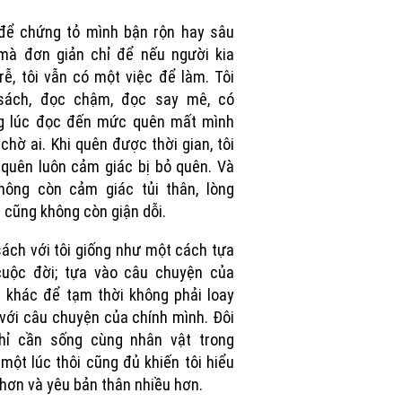
để chứng tỏ mình bận rộn hay sâu
mà đơn giản chỉ để nếu người kia
rễ, tôi vẫn có một việc để làm. Tôi
sách, đọc chậm, đọc say mê, có
g lúc đọc đến mức quên mất mình
chờ ai. Khi quên được thời gian, tôi
quên luôn cảm giác bị bỏ quên. Và
hông còn cảm giác tủi thân, lòng
 cũng không còn giận dỗi.
ách với tôi giống như một cách tựa
cuộc đời; tựa vào câu chuyện của
 khác để tạm thời không phải loay
với câu chuyện của chính mình. Đôi
chỉ cần sống cùng nhân vật trong
một lúc thôi cũng đủ khiến tôi hiểu
hơn và yêu bản thân nhiều hơn.