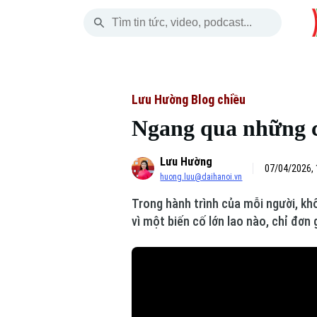
Thứ Bảy
THỜI SỰ
HÀ NỘI
THẾ GIỚI
08 Tháng 08, 2026
Hà Nội
Nhịp sống Hà Nộ
Tin tức
Lưu Hường Blog chiều
Ngang qua những 
Chính trị
Người Hà Nội
Quân s
Lưu Hường
Xã hội
Khoảnh khắc Hà 
Hồ sơ
07/04/2026, 
huong.luu@daihanoi.vn
An ninh trật tự
Ẩm thực
Người V
Trong hành trình của mỗi người, k
vì một biến cố lớn lao nào, chỉ đơn 
Công nghệ