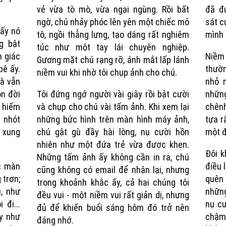
vẻ vừa tò mò, vừa ngại ngùng. Rồi bất
đã đư
ngờ, chú nhảy phóc lên yên một chiếc mô
sát c
hấy nó
tô, ngồi thẳng lưng, tạo dáng rất nghiêm
mình 
g bật
túc như một tay lái chuyên nghiệp.
m giác
Niềm
Gương mặt chú rạng rỡ, ánh mắt lấp lánh
bê ấy.
thườ
niềm vui khi nhờ tôi chụp ảnh cho chú.
mà vẫn
nhỏ m
n đời
Tôi đứng ngớ người vài giây rồi bật cười
những
i hiếm
và chụp cho chú vài tấm ảnh. Khi xem lại
chênh
 nhót
những bức hình trên màn hình máy ảnh,
tựa r
 xung
chú gật gù đầy hài lòng, nụ cười hồn
một đ
nhiên như một đứa trẻ vừa được khen.
Đôi k
Những tấm ảnh ấy không cần in ra, chú
ớc màn
điều 
cũng không có email để nhận lại, nhưng
 trơn;
quên 
trong khoảnh khắc ấy, cả hai chúng tôi
, như
những
đều vui - một niềm vui rất giản dị, nhưng
 đi...
nụ cư
đủ để khiến buổi sáng hôm đó trở nên
 y như
chậm
đáng nhớ.