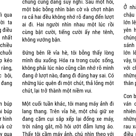
chúng cũng đang suy nghĩ. Sau một hồi,
Ở nhà
một bác bỗng nhìn bàn cờ và chợt nhận
đi qua
chậu 
ra cả hai đều không nhớ rõ đang đến lượt
ời ta
lớn l
ai đi. Hai người nhìn nhau một lúc rồi
g điều
yên h
cùng bật cười, tiếng cười ấy nhẹ tênh,
é nhất
chún
không vướng bận.
 chiều
sánh 
 chuỗi
Đứng bên lề vỉa hè, tôi bỗng thấy lòng
lớn l
p kéo
mình dịu xuống. Hóa ra trong cuộc sống,
vậy, 
 ràng,
không phải lúc nào cũng cần nhớ rõ mình
với c
 bội,
đang ở lượt nào, đang đi đúng hay sai. Có
những
 đang
những lúc quên đi một chút, thả lỏng một
thân 
chút, lại trở thành một niềm vui.
Con b
on búp
Một cuối tuần khác, tôi mang máy ảnh đi
ván 
ại búp
lang thang. Trên vỉa hè, một chú giữ xe
nhiê
ư hình
đang cặm cụi sắp xếp lại đống xe máy,
những
và cứ
trời nắng gắt, mồ hôi ướt đẫm lưng áo.
rau x
ày qua
Thấy tôi cầm máy ảnh, chú nhìn theo với
điều 