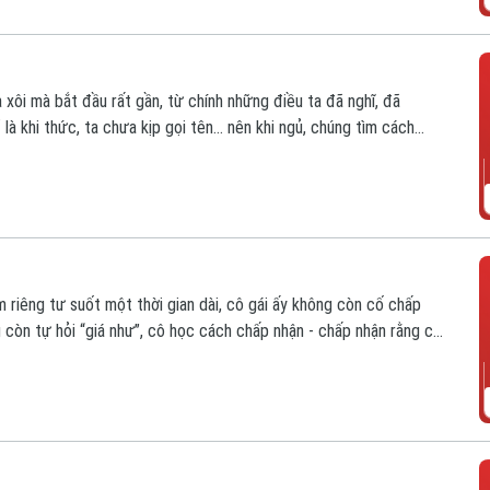
xôi mà bắt đầu rất gần, từ chính những điều ta đã nghĩ, đã
 là khi thức, ta chưa kịp gọi tên… nên khi ngủ, chúng tìm cách
hi đẹp hơn cả thực tại.
m riêng tư suốt một thời gian dài, cô gái ấy không còn cố chấp
g còn tự hỏi “giá như”, cô học cách chấp nhận - chấp nhận rằng có
g, chấp nhận rằng không phải tình yêu nào cũng cần một cái kết