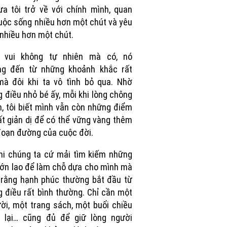
a tôi trở về với chính mình, quan
uộc sống nhiều hơn một chút và yêu
nhiều hơn một chút.
 vui không tự nhiên mà có, nó
ng đến từ những khoảnh khắc rất
à đôi khi ta vô tình bỏ qua. Nhờ
 điều nhỏ bé ấy, mỗi khi lòng chông
, tôi biết mình vẫn còn những điểm
ất giản dị để có thể vững vàng thêm
oạn đường của cuộc đời.
hi chúng ta cứ mải tìm kiếm những
lớn lao để làm chỗ dựa cho mình mà
rằng hạnh phúc thường bắt đầu từ
 điều rất bình thường. Chỉ cần một
ời, một trang sách, một buổi chiều
 lại… cũng đủ để giữ lòng người