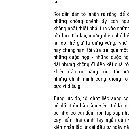
lại.
Rồi dần dần tôi nhận ra rằng, để 
những chông chênh ấy, con ngư
không nhất thiết phải tựa vào nhữn
lớn lao. Đôi khi, những điều nhỏ b
lại có thể giữ ta đứng vững. Như
nay chẳng hạn: tôi vừa trải qua một
những cuộc họp - những cuộc họ
dài nhưng không đi đến kết quả rõ
khiến đầu óc nặng trĩu. Tôi bực
nhưng chính mình cũng không rõ
bực vì điều gì.
Đúng lúc đó, tôi chợt liếc sang c
bê đặt trên bàn làm việc. Đó là lo
bê nhỏ, có cái đầu tròn lúp xúp nh
cây nấm, hai cánh tay ngắn cũn 
kiên nhẫn lắc lư cái đầu từ ngày n