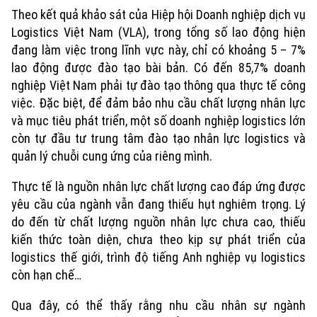
Di tích
Dinh dưỡng
Theo kết quả khảo sát của Hiệp hội Doanh nghiệp dịch vụ
Bóng đá
Giải trí
Logistics Việt Nam (VLA), trong tổng số lao động hiện
Tư vấn sức khỏe
đang làm việc trong lĩnh vực này, chỉ có khoảng 5 – 7%
Quần vợt
Tin tức
Đã phát sóng
lao động được đào tạo bài bản. Có đến 85,7% doanh
nghiệp Việt Nam phải tự đào tạo thông qua thực tế công
Golf
Sao
việc. Đặc biệt, để đảm bảo nhu cầu chất lượng nhân lực
và mục tiêu phát triển, một số doanh nghiệp logistics lớn
Điện ảnh
còn tự đầu tư trung tâm đào tạo nhân lực logistics và
quản lý chuỗi cung ứng của riêng mình.
Thời trang
Thực tế là nguồn nhân lực chất lượng cao đáp ứng được
Âm nhạc
yêu cầu của ngành vẫn đang thiếu hụt nghiêm trọng. Lý
do đến từ chất lượng nguồn nhân lực chưa cao, thiếu
kiến thức toàn diện, chưa theo kịp sự phát triển của
logistics thế giới, trình độ tiếng Anh nghiệp vụ logistics
còn hạn chế…
Qua đây, có thể thấy rằng nhu cầu nhân sự ngành