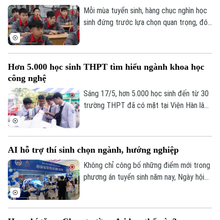
góc nhìn toàn cảnh về thị trường lao động
Mỗi mùa tuyển sinh, hàng chục nghìn học
dưới tác động của AI.
sinh đứng trước lựa chọn quan trọng, đó
là tiếp tục học trung học phổ thông, thi
đại học hay chọn con đường học nghề.
Việc lựa chọn đúng hướng đi cho tương
Hơn 5.000 học sinh THPT tìm hiểu ngành khoa học
lai không chỉ mang đến cơ hội để học sinh
công nghệ
được phát triển phù hợp với năng lực của
bản thân mà còn góp phần giảm áp lực
Sáng 17/5, hơn 5.000 học sinh đến từ 30
cho các kỳ thi tuyển sinh vốn căng thẳng
trường THPT đã có mặt tại Viện Hàn lâm
và tốn kém.
Khoa học và Công nghệ Việt Nam tham
dự Ngày hội tuyển sinh khối các ngành
Khoa học và Công nghệ lần thứ hai - năm
AI hỗ trợ thí sinh chọn ngành, hướng nghiệp
2026.
Không chỉ công bố những điểm mới trong
phương án tuyển sinh năm nay, Ngày hội
tư vấn tuyển sinh – hướng nghiệp 2026
của Đại học Kinh tế Quốc dân còn giới
thiệu hệ thống AI hỗ trợ tư vấn tuyển sinh