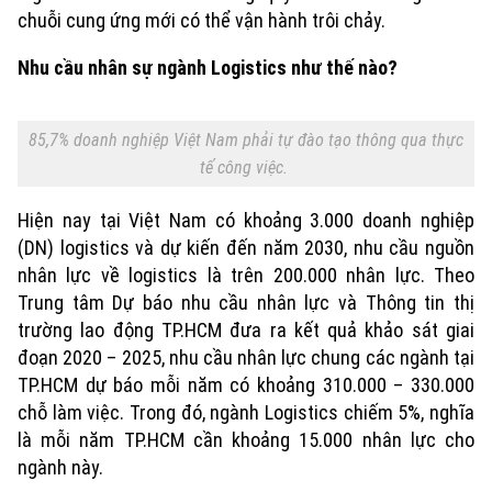
Chính trị
chuỗi cung ứng mới có thể vận hành trôi chảy.
Nhịp sống Hà Nội
Thế giới
Xã hội
Nhu cầu nhân sự ngành Logistics như thế nào?
Người Hà Nội
Tin tức
Kinh tế
An ninh trật tự
Khoảnh khắc Hà Nội
Quân sự
85,7% doanh nghiệp Việt Nam phải tự đào tạo thông qua thực
Tin tức
Nhà đất
Công nghệ
tế công việc.
Ẩm thực
Hồ sơ
Cafe sáng
Tin tức
Tàu và Xe
Hiện nay tại Việt Nam có khoảng 3.000 doanh nghiệp
Người Việt 4 phương
(DN) logistics và dự kiến đến năm 2030, nhu cầu nguồn
Tài chính Ngân hàng
Đầu tư
Ô tô
nhân lực về logistics là trên 200.000 nhân lực. Theo
Giáo dục
Doanh nghiệp
Trung tâm Dự báo nhu cầu nhân lực và Thông tin thị
Căn hộ
Tàu
trường lao động TP.HCM đưa ra kết quả khảo sát giai
Tin tức
Văn hóa
đoạn 2020 – 2025, nhu cầu nhân lực chung các ngành tại
Đất đai
Xe máy
TP.HCM dự báo mỗi năm có khoảng 310.000 – 330.000
Tuyển sinh
Tin tức
Sức khỏe
chỗ làm việc. Trong đó, ngành Logistics chiếm 5%, nghĩa
Kinh nghiệm
Thị trường
Hướng nghiệp
là mỗi năm TP.HCM cần khoảng 15.000 nhân lực cho
Làng nghề
Y tế
Thể thao
ngành này.
Đánh giá