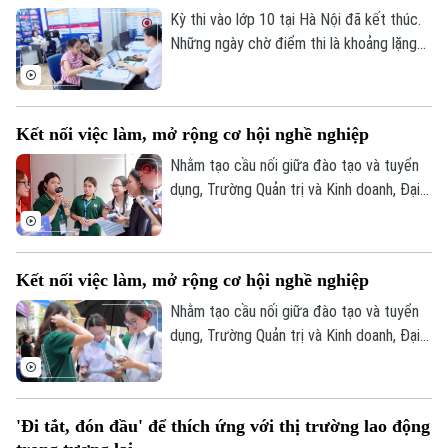
đầu sớm hơn, đào tạo nghề cần thực tế
Kỳ thi vào lớp 10 tại Hà Nội đã kết thúc.
hơn, doanh nghiệp cần tham gia sâu hơn
Những ngày chờ điểm thi là khoảng lặng
và xã hội cần nhìn học nghề công bằng
sau nhiều tháng ôn tập căng thẳng. Nhưng
hơn.
tương lai của các em học sinh không chỉ
gói lại trong một kỳ thi. Sau cánh cửa
Kết nối việc làm, mở rộng cơ hội nghề nghiệp
trường THPT công lập, vẫn còn nhiều lựa
chọn khác đang mở ra, trong đó có con
Nhằm tạo cầu nối giữa đào tạo và tuyển
đường học nghề gắn với thị trường lao
dụng, Trường Quản trị và Kinh doanh, Đại
động.
học Quốc gia Hà Nội tổ chức Tuần lễ việc
làm Career Week 2026 với nhiều hoạt
động hướng nghiệp, kết nối tuyển dụng
Kết nối việc làm, mở rộng cơ hội nghề nghiệp
dành cho sinh viên.
Nhằm tạo cầu nối giữa đào tạo và tuyển
dụng, Trường Quản trị và Kinh doanh, Đại
học Quốc gia Hà Nội tổ chức Tuần lễ việc
làm Career Week 2026 với nhiều hoạt
động hướng nghiệp, kết nối tuyển dụng
'Đi tắt, đón đầu' để thích ứng với thị trường lao động
dành cho sinh viên.