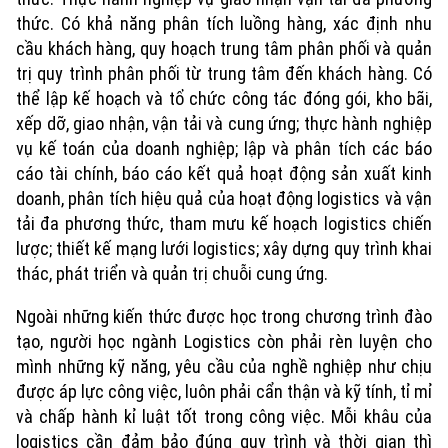
thức. Có khả năng phân tích luồng hàng, xác định nhu
cầu khách hàng, quy hoạch trung tâm phân phối và quản
trị quy trình phân phối từ trung tâm đến khách hàng. Có
thể lập kế hoạch và tổ chức công tác đóng gói, kho bãi,
xếp dỡ, giao nhận, vận tải và cung ứng; thực hành nghiệp
vụ kế toán của doanh nghiệp; lập và phân tích các báo
cáo tài chính, báo cáo kết quả hoạt động sản xuất kinh
doanh, phân tích hiệu quả của hoạt động logistics và vận
tải đa phương thức, tham mưu kế hoạch logistics chiến
lược; thiết kế mạng lưới logistics; xây dựng quy trình khai
thác, phát triển và quản trị chuỗi cung ứng.
Chuyên mục
Ngoài những kiến thức được học trong chương trình đào
tạo, người học ngành Logistics còn phải rèn luyện cho
Thời sự
mình những kỹ năng, yêu cầu của nghề nghiệp như chịu
được áp lực công việc, luôn phải cẩn thận và kỹ tính, tỉ mỉ
Hà Nội
Hà Nội
và chấp hành kỉ luật tốt trong công việc. Mỗi khâu của
logistics cần đảm bảo đúng quy trình và thời gian thì