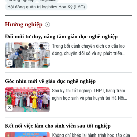
Hội đồng quản trị logistics Hoa Kỳ (LAC)
Hướng nghiệp
Đổi mới tư duy, nâng tầm giáo dục nghề nghiệp
Trong bối cảnh chuyển dịch cơ cấu lao
động, chuyển đổi số và sự phát triển
mạnh mẽ của khoa học, công nghệ, nguồn
nhân lực có kỹ năng nghề đang trở thành
một trong những yếu tố quyết định năng
Góc nhìn mới về giáo dục nghề nghiệp
lực cạnh tranh của nền kinh tế. Điều đó
cũng đặt ra yêu cầu phải thay đổi cách
Sau kỳ thi tốt nghiệp THPT, hàng trăm
nhìn về giáo dục nghề nghiệp.
nghìn học sinh và phụ huynh tại Hà Nội
đứng trước một quyết định quan trọng:
lựa chọn con đường học tập cho tương
lai. Đại học vẫn luôn là ước mơ của nhiều
Kết nối việc làm cho sinh viên sau tốt nghiệp
gia đình. Nhưng trong bối cảnh thị trường
lao động đang thay đổi, giáo dục nghề
Không chỉ khép lại hành trình học tập của