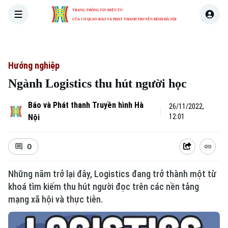
TRANG THÔNG TIN ĐIỆN TỬ
CỦA CƠ QUAN BÁO VÀ PHÁT THANH TRUYỀN HÌNH HÀ NỘI
THỜI SỰ
HÀ NỘI
THẾ GIỚI
KINH TẾ
NHÀ ĐẤT
Hướng nghiệp
Ngành Logistics thu hút người học
Báo và Phát thanh Truyền hình Hà
26/11/2022,
Nội
12:01
0
Những năm trở lại đây, Logistics đang trở thành một từ
khoá tìm kiếm thu hút người đọc trên các nền tảng
mạng xã hội và thực tiễn.