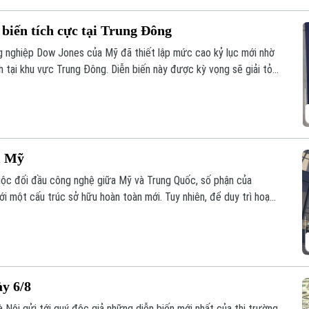
 biến tích cực tại Trung Đông
ng nghiệp Dow Jones của Mỹ đã thiết lập mức cao kỷ lục mới nhờ
nh tại khu vực Trung Đông. Diễn biến này được kỳ vọng sẽ giải tỏa
i Mỹ
ộc đối đầu công nghệ giữa Mỹ và Trung Quốc, số phận của
ới một cấu trúc sở hữu hoàn toàn mới. Tuy nhiên, để duy trì hoạt
an ninh quốc gia, nền tảng này đang phải đối mặt với những đợt
văn phòng quan trọng và cắt giảm hàng loạt nhân sự.
ày 6/8
 Nội gửi tới quý độc giả những diễn biến mới nhất của thị trường