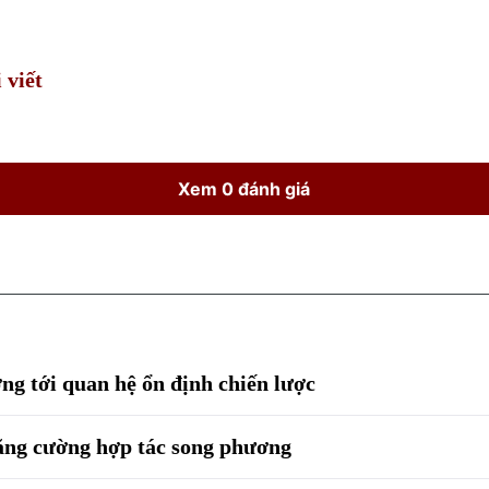
Time
 viết
Xem 0 đánh giá
g tới quan hệ ổn định chiến lược
ăng cường hợp tác song phương