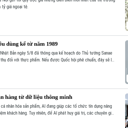
 tỷ giá ngoại tệ.
iêu dùng kể từ năm 1989
 Nhật Bản ngày 5/8 đã thông qua kế hoạch do Thủ tướng Sanae
u thụ đối với thực phẩm. Nếu được Quốc hội phê chuẩn, đây sẽ là
 dùng kể từ khi sắc thuế này được áp dụng vào năm 1989.
ân hàng từ dữ liệu thông minh
n cá nhân hóa sản phẩm, AI đang giúp các tổ chức tín dụng nâng
hiệm khách hàng. Tuy nhiên, để AI phát huy giá trị, các chuyên gia
lượng dữ liệu, hành lang pháp lý và cơ chế quản trị rủi ro phù hợp.