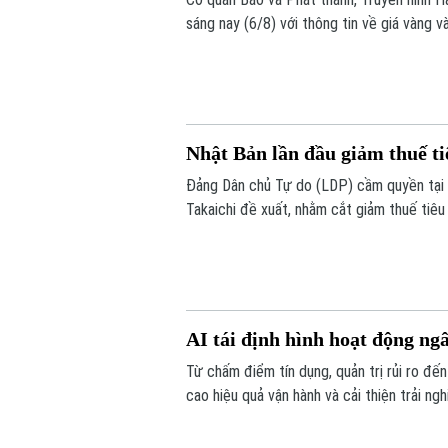
sáng nay (6/8) với thông tin về giá vàng và
Nhật Bản lần đầu giảm thuế t
Đảng Dân chủ Tự do (LDP) cầm quyền tại
Takaichi đề xuất, nhằm cắt giảm thuế tiê
lần đầu tiên Nhật Bản cắt giảm thuế tiêu
AI tái định hình hoạt động ng
Từ chấm điểm tín dụng, quản trị rủi ro đế
cao hiệu quả vận hành và cải thiện trải ng
cho rằng điều quan trọng nhất vẫn là chất 