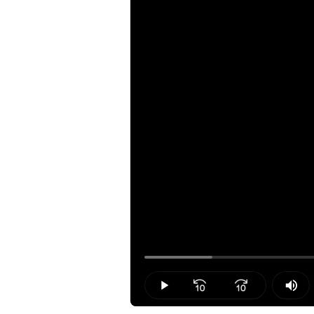
Loaded
:
10.35%
Play
Mut