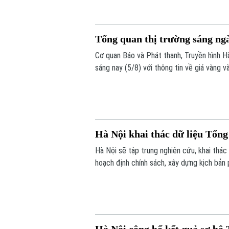
Tổng quan thị trường sáng ng
Cơ quan Báo và Phát thanh, Truyền hình Hà
sáng nay (5/8) với thông tin về giá vàng và
Hà Nội khai thác dữ liệu Tổng 
Hà Nội sẽ tập trung nghiên cứu, khai thác
hoạch định chính sách, xây dựng kịch bản 
thành phố Hà Nội Nguyễn Xuân Lưu, Trưởng
nghị tổng kết và công bố kết quả sơ bộ T
Hà Nội công bố kết quả sơ bộ 