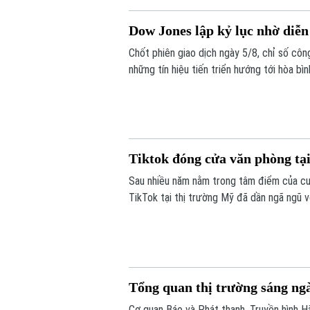
Dow Jones lập kỷ lục nhờ diễn
Chốt phiên giao dịch ngày 5/8, chỉ số cô
những tín hiệu tiến triển hướng tới hòa bì
bớt áp lực lạm phát toàn cầu.
Tiktok đóng cửa văn phòng tạ
Sau nhiều năm nằm trong tâm điểm của cu
TikTok tại thị trường Mỹ đã dần ngã ngũ v
động và đáp ứng các yêu cầu khắt khe về 
tái cấu trúc, bao gồm việc đóng cửa các 
Tổng quan thị trường sáng ng
Cơ quan Báo và Phát thanh, Truyền hình Hà