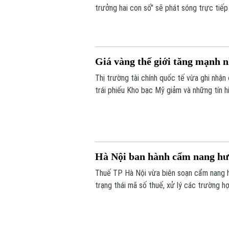
trưởng hai con số" sẽ phát sóng trực tiếp
Nội vào 19h hôm nay, ngày 7/8.
Giá vàng thế giới tăng mạnh n
Thị trường tài chính quốc tế vừa ghi nhận
trái phiếu Kho bạc Mỹ giảm và những tín 
các yếu tố làm thay đổi tâm lý của giới đầ
Hà Nội ban hành cẩm nang hư
Thuế TP Hà Nội vừa biên soạn cẩm nang h
trạng thái mã số thuế, xử lý các trường h
quá trình thực hiện nghĩa vụ thuế.