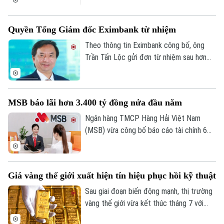
tỷ đồng, gần như đi ngang so với cùng kỳ
năm trước.
Quyền Tổng Giám đốc Eximbank từ nhiệm
Theo thông tin Eximbank công bố, ông
Trần Tấn Lộc gửi đơn từ nhiệm sau hơn
một năm đảm nhiệm cương vị Quyền Tổng
giám đốc, kể từ tháng 7/2025. Sau khi
ông Lộc rời vị trí, Ban điều hành Eximbank
MSB báo lãi hơn 3.400 tỷ đồng nửa đầu năm
còn 6 thành viên.
Ngân hàng TMCP Hàng Hải Việt Nam
(MSB) vừa công bố báo cáo tài chính 6
tháng đầu năm 2026 với lợi nhuận trước
thuế đạt hơn 3.400 tỷ đồng. Tổng tài sản
của ngân hàng đạt gần 441.000 tỷ đồng,
Giá vàng thế giới xuất hiện tín hiệu phục hồi kỹ thuật
tăng hơn 8% so với cuối năm 2025.
Sau giai đoạn biến động mạnh, thị trường
vàng thế giới vừa kết thúc tháng 7 với
những tín hiệu phục hồi kỹ thuật đáng chú