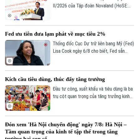
II/2026 của Tập đoàn Novaland (HoSE:
NVL), nợ phải trả tiếp tục chiếm gần 75%
tổng nguồn vốn, tăng lên 193.400 tỷ đồng
vào cuối quý II. Với số tiền dự kiến huy
Fed ưu tiên đưa lạm phát về mục tiêu 2%
động hơn 8.006 tỷ đồng, Novaland sẽ ưu
tiên 5.953 tỷ đồng để thanh toán các
Thống đốc Cục Dự trữ liên bang Mỹ (Fed)
khoản nợ, nghĩa vụ tài chính và các khoản
Lisa Cook ngày 6/8 cho biết, Fed sẵn
phải trả quá hạn của công ty.
sàng tăng lãi suất trở lại nếu lạm phát
không giảm theo kỳ vọng, nhấn mạnh ưu
tiên hiện nay vẫn là đưa lạm phát về mục
Kích cầu tiêu dùng, thúc đẩy tăng trưởng
tiêu 2%.
Đầu tư công, xuất khẩu và tiêu dùng là ba
trụ cột quan trọng của tăng trưởng kinh
tế. Trong bối cảnh Việt Nam đặt mục tiêu
tăng trưởng hai con số, việc thúc đẩy
sức mua trong nước thông qua các
Đón xem 'Hà Nội chuyển động' ngày 7/8: Hà Nội –
chương trình khuyến mãi, kích cầu tiêu
Tầm quan trọng của kinh tế tập thể trong tăng
dùng đang trở thành giải pháp quan trọng,
trưởng hai con số