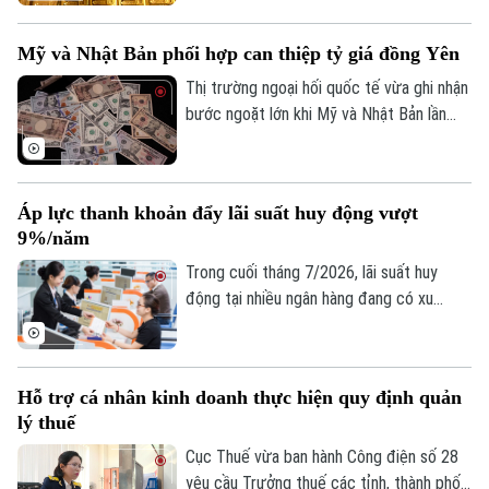
ý. Dù giá thế giới vừa trải qua một phiên
giảm sâu, song các chuyên gia nhận định
Mỹ và Nhật Bản phối hợp can thiệp tỷ giá đồng Yên
kim loại quý đang dần hình thành nền giá
vững chắc, tạo tiền đề cho khả năng đảo
Thị trường ngoại hối quốc tế vừa ghi nhận
chiều trong trung hạn.
bước ngoặt lớn khi Mỹ và Nhật Bản lần
đầu tiên sau gần 30 năm phối hợp can
thiệp trực tiếp để hỗ trợ đồng Yên. Động
thái này diễn ra trong bối cảnh đồng nội
Áp lực thanh khoản đẩy lãi suất huy động vượt
tệ Nhật Bản liên tục suy yếu, đe dọa đến
9%/năm
ổn định kinh tế khu vực.
Trong cuối tháng 7/2026, lãi suất huy
động tại nhiều ngân hàng đang có xu
hướng tăng trở lại, thậm chí vượt 9%/năm
với các kỳ hạn và điều kiện đặc biệt. Diễn
biến này phản ánh áp lực cân đối nguồn
Hỗ trợ cá nhân kinh doanh thực hiện quy định quản
vốn trong bối cảnh tín dụng tăng nhanh
lý thuế
hơn huy động, thanh khoản hệ thống chịu
nhiều sức ép và nhu cầu vốn của nền kinh
Cục Thuế vừa ban hành Công điện số 28
tế tiếp tục gia tăng.
yêu cầu Trưởng thuế các tỉnh, thành phố