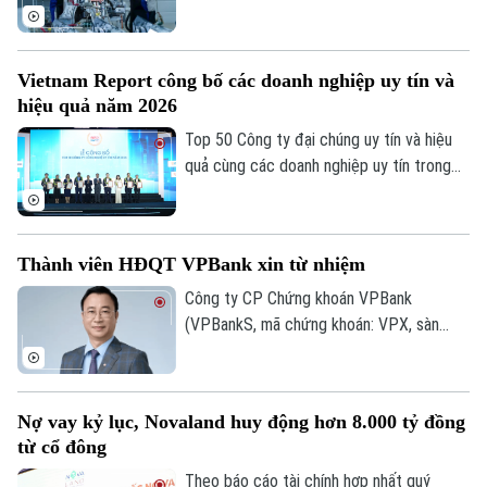
thành động lực tăng cường nội lực của
3.388 triệu USD vốn FDI, riêng tháng 7
nền kinh tế.
đạt 133,2 triệu USD. Đáng chú ý, cơ cấu
FDI tiếp tục chuyển dịch theo hướng ưu
Vietnam Report công bố các doanh nghiệp uy tín và
tiên công nghệ cao, đổi mới sáng tạo,
hiệu quả năm 2026
dịch vụ số và R&D, giảm dần các dự án sử
dụng nhiều đất và lao động.
Top 50 Công ty đại chúng uy tín và hiệu
quả cùng các doanh nghiệp uy tín trong
lĩnh vực tài chính, ngân hàng, bảo hiểm và
công nghệ năm 2026 vừa được công bố
tại Hà Nội. Bảng xếp hạng nhằm ghi nhận
Thành viên HĐQT VPBank xin từ nhiệm
những doanh nghiệp có hiệu quả hoạt
động, năng lực quản trị, đổi mới và uy tín
Công ty CP Chứng khoán VPBank
trên thị trường.
(VPBankS, mã chứng khoán: VPX, sàn
HoSE) vừa công bố nhận được đơn từ
nhiệm của ông Nguyễn Lương Tân - thành
viên HĐQT.
Nợ vay kỷ lục, Novaland huy động hơn 8.000 tỷ đồng
từ cổ đông
Theo báo cáo tài chính hợp nhất quý