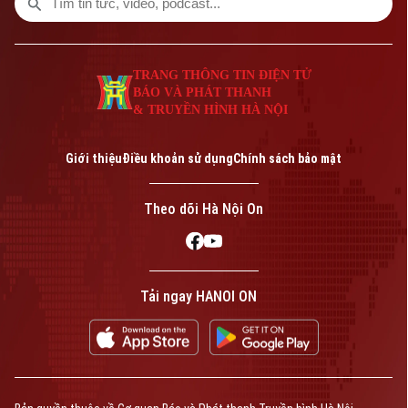
kết nối doanh nghiệp, thúc đẩy hợp tác và
nâng cao năng lực cạnh tranh trong bối
cảnh nền kinh tế bước vào giai đoạn tăng
TRANG THÔNG TIN ĐIỆN TỬ
trưởng mới.
BÁO VÀ PHÁT THANH
& TRUYỀN HÌNH HÀ NỘI
Giới thiệu
Điều khoản sử dụng
Chính sách bảo mật
Theo dõi Hà Nội On
Tải ngay HANOI ON