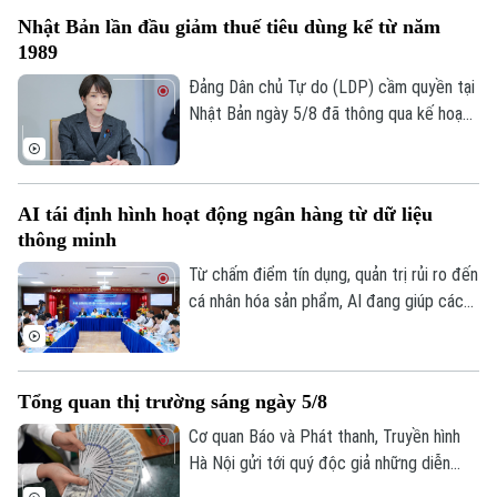
nhân sự.
ngoại tệ.
Thời trang
Nhật Bản lần đầu giảm thuế tiêu dùng kể từ năm
1989
Âm nhạc
Đảng Dân chủ Tự do (LDP) cầm quyền tại
Nhật Bản ngày 5/8 đã thông qua kế hoạch
do Thủ tướng Sanae Takaichi đề xuất,
nhằm cắt giảm thuế tiêu thụ đối với thực
phẩm. Nếu được Quốc hội phê chuẩn, đây
AI tái định hình hoạt động ngân hàng từ dữ liệu
sẽ là lần đầu tiên Nhật Bản cắt giảm thuế
thông minh
tiêu dùng kể từ khi sắc thuế này được áp
dụng vào năm 1989.
Từ chấm điểm tín dụng, quản trị rủi ro đến
cá nhân hóa sản phẩm, AI đang giúp các
tổ chức tín dụng nâng cao hiệu quả vận
hành và cải thiện trải nghiệm khách hàng.
Tuy nhiên, để AI phát huy giá trị, các
Tổng quan thị trường sáng ngày 5/8
chuyên gia cho rằng điều quan trọng nhất
vẫn là chất lượng dữ liệu, hành lang pháp
Cơ quan Báo và Phát thanh, Truyền hình
lý và cơ chế quản trị rủi ro phù hợp.
Hà Nội gửi tới quý độc giả những diễn
biến mới nhất của thị trường sáng nay