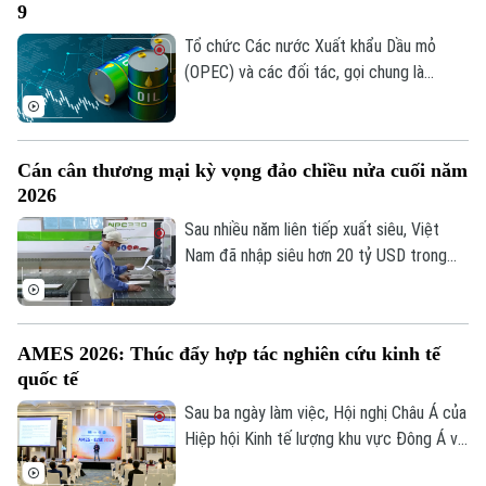
9
Á và Đông Nam Á năm 2026 (AMES
2026), vừa bế mạc hôm nay tại Hà Nội
Tổ chức Các nước Xuất khẩu Dầu mỏ
sau ba ngày làm việc.
(OPEC) và các đối tác, gọi chung là
OPEC+, dự kiến sẽ tiếp tục nâng hạn
ngạch khai thác dầu trong tháng 9 tại
cuộc họp trực tuyến diễn ra vào tối 2/8.
Cán cân thương mại kỳ vọng đảo chiều nửa cuối năm
Động thái này diễn ra trong bối cảnh căng
2026
thẳng tại Trung Đông vẫn gây ra nhiều
gián đoạn đối với nguồn cung năng lượng
Sau nhiều năm liên tiếp xuất siêu, Việt
toàn cầu.
Nam đã nhập siêu hơn 20 tỷ USD trong
gần 7 tháng đầu năm 2026. Dù vậy, nhiều
chuyên gia cho rằng đây chưa phải tín
hiệu đáng lo ngại, bởi phần lớn kim ngạch
AMES 2026: Thúc đẩy hợp tác nghiên cứu kinh tế
nhập khẩu đang phục vụ đầu tư và sản
quốc tế
xuất, tạo nền tảng cho xuất khẩu tăng tốc
trong những tháng cuối năm.
Sau ba ngày làm việc, Hội nghị Châu Á của
Liên hệ đường dây nóng (bấm để gọi)
Hiệp hội Kinh tế lượng khu vực Đông Á và
Đông Nam Á năm 2026 - AMES 2026 đã
Tòa soạn
Tòa soạn