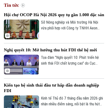
Tin tức
Hội chợ OCOP Hà Nội 2026 quy tụ gần 1.000 đặc sản
Xu hướng
Sở Nông nghiệp và Môi trường Hà Nội
vừa phối hợp với Công ty TNHH Aeon
Mall Việt Nam khai mạc Hội chợ Xúc tiến
thương mại nông nghiệp, sản phẩm OCOP
Hà Nội tại Trung tâm thương mại Aeon
Nghị quyết 10: Mở hướng thu hút FDI thế hệ mới
Mall Hà Đông.
Tọa đàm "Nghị quyết 10: Phát triển hệ
sinh thái FDI chất lượng cao" do Cục
Thông tin và Truyền thông Chính phủ tổ
chức chiều 7/8 đánh dấu bước chuyển
trong tư duy về đầu tư nước ngoài, từ ưu
Kiến tạo hệ sinh thái đầu tư hấp dẫn doanh nghiệp
tiên thu hút vốn sang phát triển khu vực
FDI
kinh tế có vốn đầu tư nước ngoài theo
hướng chất lượng, hiệu quả và có sức lan
Kinh tế Thủ đô 7 tháng đầu năm 2026 ghi
tỏa, qua đó biến nguồn lực bên ngoài
nhận nhiều điểm sáng, nổi bật là thu hút