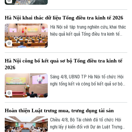
(5/8) với thông tin về giá vàng và tỷ giá
ngoại tệ.
Hà Nội khai thác dữ liệu Tổng điều tra kinh tế 2026
Hà Nội sẽ tập trung nghiên cứu, khai thác
hiệu quả kết quả Tổng điều tra kinh tế
năm 2026 để phục vụ hoạch định chính
sách, xây dựng kịch bản phát triển kinh tế
- xã hội. Đây là chỉ đạo của Phó Chủ tịch
Hà Nội công bố kết quả sơ bộ Tổng điều tra kinh tế
UBND thành phố Hà Nội Nguyễn Xuân
2026
Lưu, Trưởng Ban Chỉ đạo Tổng điều tra
kinh tế năm 2026 thành phố tại Hội nghị
Sáng 4/8, UBND TP Hà Nội tổ chức Hội
tổng kết và công bố kết quả sơ bộ Tổng
nghị tổng kết và công bố kết quả sơ bộ
điều tra kinh tế năm 2026.
Tổng điều tra kinh tế năm 2026. Hội nghị
do Phó Chủ tịch UBND thành phố Nguyễn
Xuân Lưu, Trưởng Ban Chỉ đạo Tổng điều
Hoàn thiện Luật trưng mua, trưng dụng tài sản
tra kinh tế năm 2026 thành phố Hà Nội
chủ trì.
Chiều 4/8, Bộ Tài chính đã tổ chức Hội
nghị lấy ý kiến đối với Dự án Luật Trưng