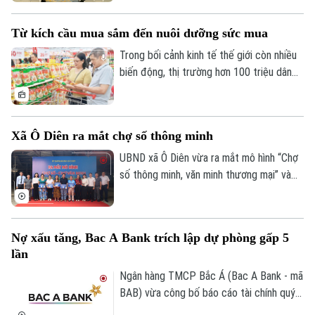
bế mạc tại Hà Nội. Với gần 300 học giả,
0865.116.699 (hotline)
0865.116.699
chuyên gia đến từ hơn 30 quốc gia và
Từ kích cầu mua sắm đến nuôi dưỡng sức mua
vùng lãnh thổ, hội nghị đã khẳng định vai
trò của Hà Nội là điểm kết nối tri thức và
Trong bối cảnh kinh tế thế giới còn nhiều
hợp tác học thuật quốc tế.
biến động, thị trường hơn 100 triệu dân
tiếp tục là điểm tựa quan trọng của tăng
trưởng. Tuy nhiên, khi người tiêu dùng
ngày càng thận trọng, kích cầu không thể
Xã Ô Diên ra mắt chợ số thông minh
chỉ dựa vào khuyến mại. Yêu cầu đặt ra là
kết nối hiệu quả sản xuất với phân phối,
UBND xã Ô Diên vừa ra mắt mô hình “Chợ
mở rộng thương mại điện tử, thanh toán
số thông minh, văn minh thương mại” và
số và củng cố niềm tin thị trường.
“Tuyến đường Phan Xích thanh toán
không dùng tiền mặt”, góp phần thúc đẩy
chuyển đổi số trong hoạt động thương
Nợ xấu tăng, Bac A Bank trích lập dự phòng gấp 5
mại và từng bước xây dựng kinh tế số
lần
trên địa bàn.
Ngân hàng TMCP Bắc Á (Bac A Bank - mã
BAB) vừa công bố báo cáo tài chính quý
II/2026 với lợi nhuận trước thuế đạt 304