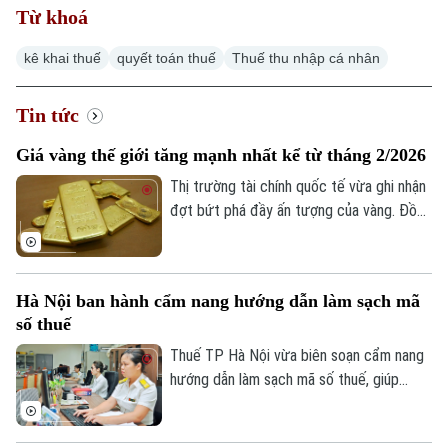
Từ khoá
kê khai thuế
quyết toán thuế
Thuế thu nhập cá nhân
Xu hướng
Tin tức
Giá vàng thế giới tăng mạnh nhất kể từ tháng 2/2026
Thị trường tài chính quốc tế vừa ghi nhận
đợt bứt phá đầy ấn tượng của vàng. Đồng
USD suy yếu, lợi suất trái phiếu Kho bạc
Mỹ giảm và những tín hiệu tích cực từ
các cuộc đàm phán giữa Mỹ và Iran được
Hà Nội ban hành cẩm nang hướng dẫn làm sạch mã
cho là các yếu tố làm thay đổi tâm lý của
số thuế
giới đầu tư.
Thuế TP Hà Nội vừa biên soạn cẩm nang
hướng dẫn làm sạch mã số thuế, giúp
người nộp thuế nhận biết trạng thái mã số
thuế, xử lý các trường hợp cần cập nhật