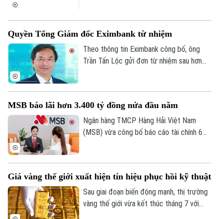
II/2026 với lợi nhuận trước thuế đạt 304
tỷ đồng, gần như đi ngang so với cùng kỳ
năm trước.
Quyền Tổng Giám đốc Eximbank từ nhiệm
Theo thông tin Eximbank công bố, ông
Trần Tấn Lộc gửi đơn từ nhiệm sau hơn
một năm đảm nhiệm cương vị Quyền Tổng
giám đốc, kể từ tháng 7/2025. Sau khi
ông Lộc rời vị trí, Ban điều hành Eximbank
MSB báo lãi hơn 3.400 tỷ đồng nửa đầu năm
còn 6 thành viên.
Ngân hàng TMCP Hàng Hải Việt Nam
(MSB) vừa công bố báo cáo tài chính 6
tháng đầu năm 2026 với lợi nhuận trước
thuế đạt hơn 3.400 tỷ đồng. Tổng tài sản
của ngân hàng đạt gần 441.000 tỷ đồng,
Giá vàng thế giới xuất hiện tín hiệu phục hồi kỹ thuật
tăng hơn 8% so với cuối năm 2025.
Sau giai đoạn biến động mạnh, thị trường
vàng thế giới vừa kết thúc tháng 7 với
những tín hiệu phục hồi kỹ thuật đáng chú