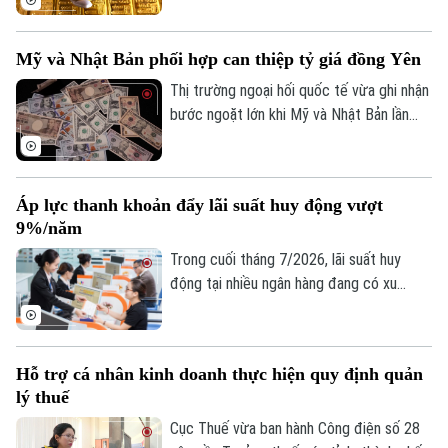
ý. Dù giá thế giới vừa trải qua một phiên
giảm sâu, song các chuyên gia nhận định
Mỹ và Nhật Bản phối hợp can thiệp tỷ giá đồng Yên
kim loại quý đang dần hình thành nền giá
vững chắc, tạo tiền đề cho khả năng đảo
Thị trường ngoại hối quốc tế vừa ghi nhận
chiều trong trung hạn.
bước ngoặt lớn khi Mỹ và Nhật Bản lần
đầu tiên sau gần 30 năm phối hợp can
thiệp trực tiếp để hỗ trợ đồng Yên. Động
thái này diễn ra trong bối cảnh đồng nội
Áp lực thanh khoản đẩy lãi suất huy động vượt
tệ Nhật Bản liên tục suy yếu, đe dọa đến
9%/năm
ổn định kinh tế khu vực.
Trong cuối tháng 7/2026, lãi suất huy
động tại nhiều ngân hàng đang có xu
hướng tăng trở lại, thậm chí vượt 9%/năm
với các kỳ hạn và điều kiện đặc biệt. Diễn
biến này phản ánh áp lực cân đối nguồn
Hỗ trợ cá nhân kinh doanh thực hiện quy định quản
vốn trong bối cảnh tín dụng tăng nhanh
lý thuế
hơn huy động, thanh khoản hệ thống chịu
nhiều sức ép và nhu cầu vốn của nền kinh
Cục Thuế vừa ban hành Công điện số 28