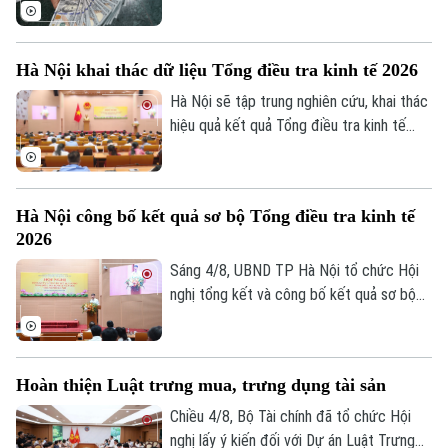
biến mới nhất của thị trường sáng nay
(5/8) với thông tin về giá vàng và tỷ giá
ngoại tệ.
Hà Nội khai thác dữ liệu Tổng điều tra kinh tế 2026
Hà Nội sẽ tập trung nghiên cứu, khai thác
hiệu quả kết quả Tổng điều tra kinh tế
Chuyên mục
năm 2026 để phục vụ hoạch định chính
sách, xây dựng kịch bản phát triển kinh tế
Thời sự
- xã hội. Đây là chỉ đạo của Phó Chủ tịch
Hà Nội công bố kết quả sơ bộ Tổng điều tra kinh tế
UBND thành phố Hà Nội Nguyễn Xuân
Hà Nội
Hà Nội
2026
Lưu, Trưởng Ban Chỉ đạo Tổng điều tra
kinh tế năm 2026 thành phố tại Hội nghị
Sáng 4/8, UBND TP Hà Nội tổ chức Hội
Chính trị
Nhịp sống Hà Nội
Thế giới
tổng kết và công bố kết quả sơ bộ Tổng
nghị tổng kết và công bố kết quả sơ bộ
điều tra kinh tế năm 2026.
Tổng điều tra kinh tế năm 2026. Hội nghị
Xã hội
Người Hà Nội
Tin tức
do Phó Chủ tịch UBND thành phố Nguyễn
Kinh tế
An ninh trật tự
Xuân Lưu, Trưởng Ban Chỉ đạo Tổng điều
Khoảnh khắc Hà Nội
Hoàn thiện Luật trưng mua, trưng dụng tài sản
Quân sự
tra kinh tế năm 2026 thành phố Hà Nội
Tin tức
Nhà đất
Công nghệ
chủ trì.
Chiều 4/8, Bộ Tài chính đã tổ chức Hội
Ẩm thực
Hồ sơ
nghị lấy ý kiến đối với Dự án Luật Trưng
Cafe sáng