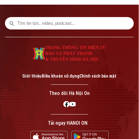
Nội, qua đó lắng nghe ý kiến, kịp thời nắm
bắt tâm tư nguyện vọng, tìm hướng phát
triển bền vững các mô hình kinh tế tập
thể, đảm bảo an sinh xã hội người dân.
TRANG THÔNG TIN ĐIỆN TỬ
BÁO VÀ PHÁT THANH
& TRUYỀN HÌNH HÀ NỘI
Giới thiệu
Điều khoản sử dụng
Chính sách bảo mật
Theo dõi Hà Nội On
Tải ngay HANOI ON