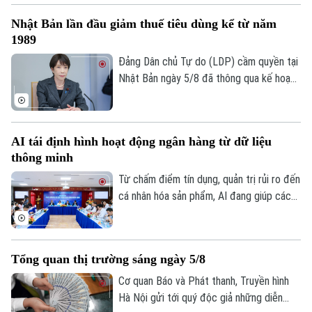
nhân sự.
ngoại tệ.
Nhật Bản lần đầu giảm thuế tiêu dùng kể từ năm
1989
Đảng Dân chủ Tự do (LDP) cầm quyền tại
Nhật Bản ngày 5/8 đã thông qua kế hoạch
do Thủ tướng Sanae Takaichi đề xuất,
nhằm cắt giảm thuế tiêu thụ đối với thực
phẩm. Nếu được Quốc hội phê chuẩn, đây
AI tái định hình hoạt động ngân hàng từ dữ liệu
sẽ là lần đầu tiên Nhật Bản cắt giảm thuế
thông minh
tiêu dùng kể từ khi sắc thuế này được áp
dụng vào năm 1989.
Từ chấm điểm tín dụng, quản trị rủi ro đến
cá nhân hóa sản phẩm, AI đang giúp các
tổ chức tín dụng nâng cao hiệu quả vận
hành và cải thiện trải nghiệm khách hàng.
Tuy nhiên, để AI phát huy giá trị, các
Tổng quan thị trường sáng ngày 5/8
chuyên gia cho rằng điều quan trọng nhất
vẫn là chất lượng dữ liệu, hành lang pháp
Cơ quan Báo và Phát thanh, Truyền hình
lý và cơ chế quản trị rủi ro phù hợp.
Hà Nội gửi tới quý độc giả những diễn