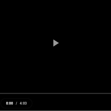
Play
Video
0:00
/
4:03
e
Current
Duration