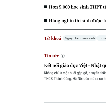
Hơn 5.000 học sinh THPT t
Hàng nghìn thí sinh được t
Từ khoá
Ngày Hội tuyển sinh
tư v
Tin tức
Kết nối giáo dục Việt - Nhật 
Không chỉ là một buổi gặp gỡ, chuyến thăm
THCS Thành Công, Hà Nội còn mở ra cơ hội
đắp tình hữu nghị từ những trải nghiệm t