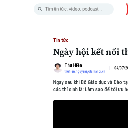
Thứ Sáu
THỜI SỰ
HÀ NỘI
THẾ GIỚI
07 Tháng 08, 2026
Hà Nội
Nhịp sống Hà Nộ
Tin tức
Tin tức
Ngày hội kết nối t
Chính trị
Người Hà Nội
Quân s
Thu Hiền
Xã hội
Khoảnh khắc Hà 
Hồ sơ
04/07/2
thuhien.nguyen@daihanoi.vn
An ninh trật tự
Ẩm thực
Người V
Ngay sau khi Bộ Giáo dục và Đào tạ
các thí sinh là: Làm sao để tối ưu
Công nghệ
Skip Ad