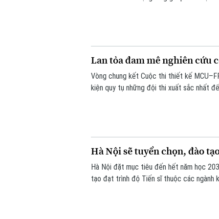
thuật từ môi trường học đường, giúp các e
Lan tỏa đam mê nghiên cứu c
Vòng chung kết Cuộc thi thiết kế MCU–FP
kiện quy tụ những đội thi xuất sắc nhất đ
tinh thần sáng tạo, nghiên cứu và ứng dụn
Hà Nội sẽ tuyển chọn, đào tạo
Hà Nội đặt mục tiêu đến hết năm học 203
tạo đạt trình độ Tiến sĩ thuộc các ngành 