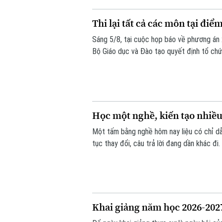
Thi lại tất cả các môn tại đi
Sáng 5/8, tại cuộc họp báo về phương án
Bộ Giáo dục và Đào tạo quyết định tổ chức 
Thời gian thi lại dự kiến vào ngày 14 và 15
Học một nghề, kiến tạo nhiều
Một tấm bằng nghề hôm nay liệu có chỉ dẫ
tục thay đổi, câu trả lời đang dần khác đi
là người có năng lực thích ứng, học hỏi v
Khai giảng năm học 2026-2027