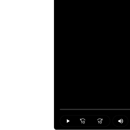
Loaded
:
0.00%
Play
Mut