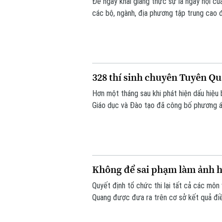
Để ngày khai giảng thực sự là ngày hội củ
các bộ, ngành, địa phương tập trung cao đ
đến sách giáo khoa, bảo đảm không học sin
328 thí sinh chuyên Tuyên Qua
Hơn một tháng sau khi phát hiện dấu hiệ
Giáo dục và Đào tạo đã công bố phương án
Không để sai phạm làm ảnh h
Quyết định tổ chức thi lại tất cả các môn
Quang được đưa ra trên cơ sở kết quả điề
và quy chế thi hiện hành, nhằm bảo đảm s
bảo vệ quyền lợi của các thí sinh và giữ vữ