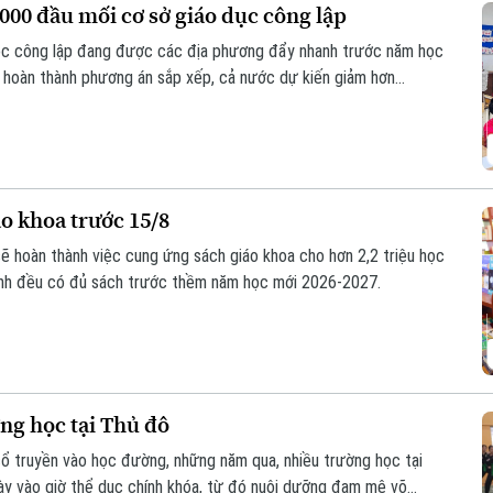
000 đầu mối cơ sở giáo dục công lập
học công lập đang được các địa phương đẩy nhanh trước năm học
i hoàn thành phương án sắp xếp, cả nước dự kiến giảm hơn
song vẫn bảo đảm quyền học tập của học sinh, đặc biệt ở vùng
o khoa trước 15/8
sẽ hoàn thành việc cung ứng sách giáo khoa cho hơn 2,2 triệu học
inh đều có đủ sách trước thềm năm học mới 2026-2027.
ờng học tại Thủ đô
cổ truyền vào học đường, những năm qua, nhiều trường học tại
y vào giờ thể dục chính khóa, từ đó nuôi dưỡng đam mê võ