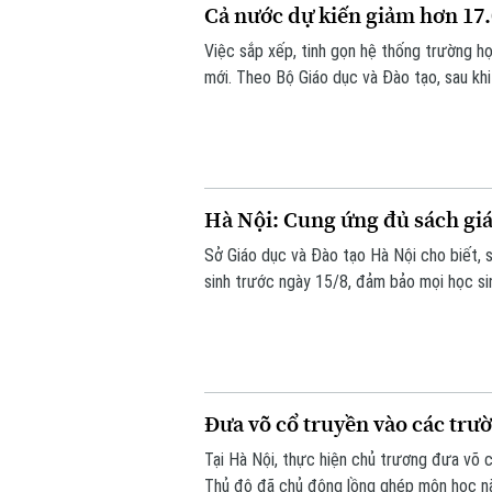
Cả nước dự kiến giảm hơn 17.
Việc sắp xếp, tinh gọn hệ thống trường 
mới. Theo Bộ Giáo dục và Đào tạo, sau kh
17.000 đầu mối cơ sở giáo dục công lập, 
khó khăn.
Hà Nội: Cung ứng đủ sách giá
Sở Giáo dục và Đào tạo Hà Nội cho biết, 
sinh trước ngày 15/8, đảm bảo mọi học s
Đưa võ cổ truyền vào các trư
Tại Hà Nội, thực hiện chủ trương đưa võ 
Thủ đô đã chủ động lồng ghép môn học nà