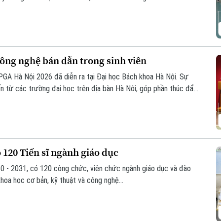
m học sinh thắp lên tình yêu với những giá trị truyền thống.
ông nghệ bán dẫn trong sinh viên
GA Hà Nội 2026 đã diễn ra tại Đại học Bách khoa Hà Nội. Sự
ến từ các trường đại học trên địa bàn Hà Nội, góp phần thúc đẩy
g công nghệ vi mạch, hệ thống nhúng trong sinh viên.
 120 Tiến sĩ ngành giáo dục
0 - 2031, có 120 công chức, viên chức ngành giáo dục và đào
khoa học cơ bản, kỹ thuật và công nghệ...