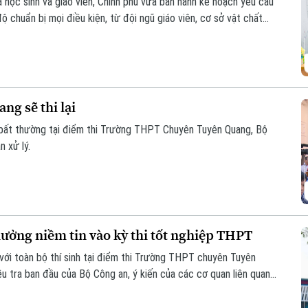
a học sinh và giáo viên, Chính phủ vừa ban hành kế hoạch yêu cầu
ộ chuẩn bị mọi điều kiện, từ đội ngũ giáo viên, cơ sở vật chất
h nào bị bỏ lại phía sau.
ng sẽ thi lại
u bất thường tại điểm thi Trường THPT Chuyên Tuyên Quang, Bộ
 xử lý.
ưởng niềm tin vào kỳ thi tốt nghiệp THPT
 với toàn bộ thí sinh tại điểm thi Trường THPT chuyên Tuyên
u tra ban đầu của Bộ Công an, ý kiến của các cơ quan liên quan
ự công bằng, minh bạch của kỳ thi tốt nghiệp THPT, đồng thời
ng niềm tin của xã hội đối với kỳ thi.