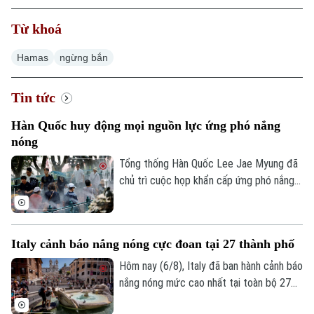
Từ khoá
Hamas
ngừng bắn
Tin tức
Hàn Quốc huy động mọi nguồn lực ứng phó nắng
nóng
Tổng thống Hàn Quốc Lee Jae Myung đã
chủ trì cuộc họp khẩn cấp ứng phó nắng
nóng và chỉ đạo huy động toàn bộ nhân
lực, tài nguyên hiện có để đối phó. Đợt
nắng nóng gay gắt tại quốc gia này dự
Italy cảnh báo nắng nóng cực đoan tại 27 thành phố
báo đạt đỉnh tại thủ đô Seoul trong ngày
6/8, với nhiệt độ có thể lên tới 39 độ C.
Hôm nay (6/8), Italy đã ban hành cảnh báo
Chuyên mục
Thời tiết cực đoan này đến nay đã khiến
nắng nóng mức cao nhất tại toàn bộ 27
hơn 20 người tử vong.
thành phố lớn, khi nước này tiếp tục hứng
Thời sự