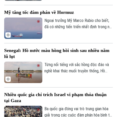
với Tây Ban Nha trước việc làn sóng
người di cư ồ ạt tràn vào vùng lãnh thổ
Mỹ tăng tốc đàm phán về Hormuz
Ceuta của nước này.
Ngoại trưởng Mỹ Marco Rubio cho biết,
đã có những tiến triển nhất định trong nỗ
lực nhằm bảo đảm tự do hàng hải qua eo
biển Hormuz, song Mỹ và Iran vẫn chưa
đạt được thỏa thuận cuối cùng.
Senegal: Hồ nước màu hồng hồi sinh sau nhiều năm
lũ lụt
Từng nổi tiếng với sắc hồng độc đáo và
nghề khai thác muối truyền thống, Hồ
nước màu hồng Retba ở Senegal đã trải
Bản quyền thuộc về Cơ quan Báo và Phát thanh Truyền hình Hà Nội Giấy
qua giai đoạn lao đao sau trận lũ lớn năm
phép số: Số 63/GP-TTDT, cấp ngày 10/05/2023
2022 khiến hồ mất màu và hàng nghìn
TRANG THÔNG TIN ĐIỆN TỬ
Nhiều quốc gia chỉ trích Israel vi phạm thỏa thuận
người mất kế sinh nhai. Sau nhiều năm nỗ
tại Gaza
lực khôi phục, hồ đã lấy lại màu hồng đặc
CỦA CƠ QUAN BÁO VÀ PHÁT THANH TRUYỀN HÌNH HÀ NỘI
trưng, hoạt động khai thác muối và du lịch
Ba quốc gia đóng vai trò trung gian hòa
Số 3-5 Huỳnh Thúc Kháng-Phường Láng-Hà Nội
cũng đang dần hồi sinh, mang lại hy vọng
giải trong các cuộc đàm phán hòa bình tại