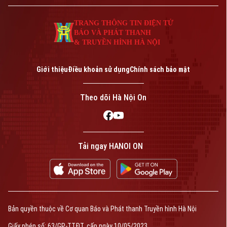
TRANG THÔNG TIN ĐIỆN TỬ
BÁO VÀ PHÁT THANH
& TRUYỀN HÌNH HÀ NỘI
Giới thiệu
Điều khoản sử dụng
Chính sách bảo mật
Theo dõi Hà Nội On
Tải ngay HANOI ON
Bản quyền thuộc về Cơ quan Báo và Phát thanh Truyền hình Hà Nội
Giấy phép số: 63/GP-TTĐT, cấp ngày 10/05/2023