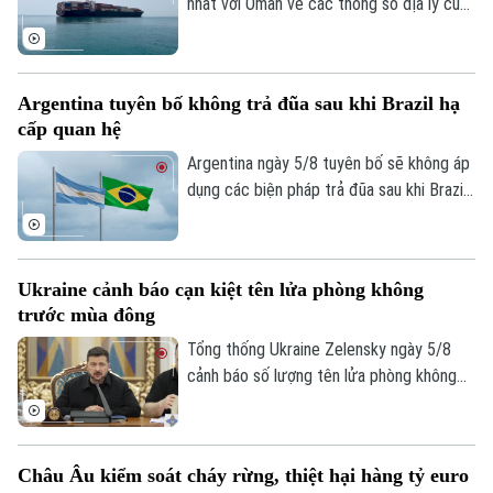
nhất với Oman về các thông số địa lý của
tuyến hàng hải mới qua eo biển Hormuz -
một trong những tuyến vận tải năng lượng
quan trọng nhất thế giới.
Argentina tuyên bố không trả đũa sau khi Brazil hạ
cấp quan hệ
Argentina ngày 5/8 tuyên bố sẽ không áp
dụng các biện pháp trả đũa sau khi Brazil
hạ cấp quan hệ song phương xuống cấp
Đại biện lâm thời. Buenos Aires cho rằng,
đây là quyết định đơn phương của Brasilia
Ukraine cảnh báo cạn kiệt tên lửa phòng không
và khẳng định không muốn làm gia tăng
trước mùa đông
căng thẳng giữa hai nước láng giềng.
Tổng thống Ukraine Zelensky ngày 5/8
cảnh báo số lượng tên lửa phòng không
mà các đồng minh cung cấp cho nước này
đã sụt giảm nghiêm trọng, chỉ bằng 1/3
so với năm ngoái. Tuyên bố được đưa ra
Châu Âu kiểm soát cháy rừng, thiệt hại hàng tỷ euro
vào thời điểm Nga đang gia tăng các