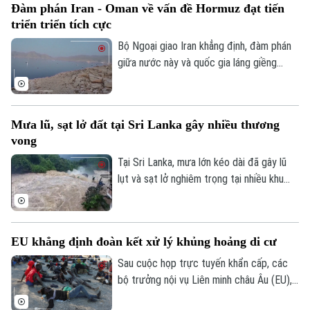
Đàm phán Iran - Oman về vấn đề Hormuz đạt tiến
triển triển tích cực
Bộ Ngoại giao Iran khẳng định, đàm phán
giữa nước này và quốc gia láng giềng
Oman về vấn đề eo biển Hormuz, đang
tiến triển tích cực. Tuy nhiên, các kết quả
thảo luận cụ thể chưa được đề cập.
Mưa lũ, sạt lở đất tại Sri Lanka gây nhiều thương
vong
Tại Sri Lanka, mưa lớn kéo dài đã gây lũ
lụt và sạt lở nghiêm trọng tại nhiều khu
vực, khiến ít nhất 5 người thiệt mạng, 3
người bị thương, 2 người mất tích và gần
2.000 người phải sơ tán.
EU khẳng định đoàn kết xử lý khủng hoảng di cư
Sau cuộc họp trực tuyến khẩn cấp, các
bộ trưởng nội vụ Liên minh châu Âu (EU),
ngày 4/8, khẳng định đoàn kết mạnh mẽ