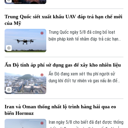
Kinh nghiệm
đốc nhà máy sản xuất máy bay không
Thị trường
Hướng nghiệp
Làng nghề
người lái (UAV) bị thương nặng trong khi
Y tế
Thể thao
Trung Quốc siết xuất khẩu UAV đáp trả hạn chế mới
Đánh giá
tài xế thiệt mạng. Đây là vụ tấn công thứ
của Mỹ
Di tích
hai nhằm vào các nhà sản xuất UAV của
Dinh dưỡng
Bóng đá
Giải trí
Nga chỉ trong vòng một tuần qua.
Trung Quốc ngày 5/8 đã công bố loạt
biện pháp kinh tế nhằm đáp trả các hạn
Tư vấn sức khỏe
Quần vợt
chế mới của Mỹ, trong đó có việc siết
Tin tức
Đã phát sóng
xuất khẩu thiết bị bay không người lái
Golf
(UAV) và đưa 6 thực thể của Mỹ vào danh
Sao
Ấn Độ tính áp phí sử dụng gas để xây kho nhiên liệu
sách trả đũa.
Điện ảnh
Ấn Độ đang xem xét thu phí người sử
dụng khí đốt tự nhiên và gas nấu ăn để
Thời trang
huy động nguồn vốn cho kế hoạch xây
dựng kho dự trữ nhiên liệu chiến lược trị
Âm nhạc
giá 42 tỷ USD.
Iran và Oman thống nhất lộ trình hàng hải qua eo
biển Hormuz
Iran ngày 5/8 cho biết đã đạt được thống