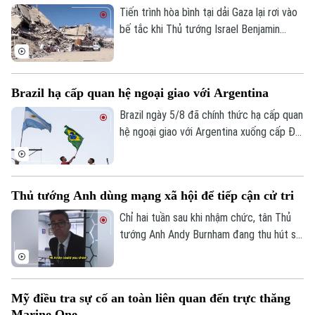
bay và đường băng.
Tiến trình hòa bình tại dải Gaza lại rơi vào
bế tắc khi Thủ tướng Israel Benjamin
Netanyahu vừa đưa ra lập trường cứng
rắn về điều kiện rút quân. Tuyên bố này
được đưa ra ngay sau khi lực lượng
Brazil hạ cấp quan hệ ngoại giao với Argentina
Hamas chấp thuận lộ trình giải giáp vũ khí
do Hội đồng Hòa bình quốc tế đề xuất,
Brazil ngày 5/8 đã chính thức hạ cấp quan
cho thấy sự chia rẽ sâu sắc về trình tự
hệ ngoại giao với Argentina xuống cấp Đại
thực thi thỏa thuận ngừng bắn giữa các
biện lâm thời. Diễn biến này đánh dấu rạn
bên.
nứt nghiêm trọng giữa hai nền kinh tế lớn
nhất Mỹ Latinh. Trong bối cảnh lãnh đạo
Thủ tướng Anh dùng mạng xã hội để tiếp cận cử tri
hai nước chưa từng tổ chức bất kỳ cuộc
gặp song phương nào kể từ khi Tổng
Chỉ hai tuần sau khi nhậm chức, tân Thủ
thống Argentina Javier Milei nhậm chức
tướng Anh Andy Burnham đang thu hút sự
hồi cuối năm 2023.
chú ý trên nhiều nền tảng mạng xã hội với
phong cách giao tiếp gần gũi, trong bối
cảnh các đảng dân túy tại Anh đẩy mạnh
Mỹ điều tra sự cố an toàn liên quan đến trực thăng
gia tăng ảnh hưởng trong không gian trực
Marine One