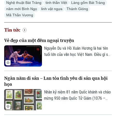
Nghệ thuật Bát Tràng
tinh thần Việt
Làng gốm Bát Tràng
năm mới Bính Ngọ
linh vật ngựa
Thánh Gióng
Mã Thần Vương
Tin tức
Vẻ đẹp của một đêm ngoại truyện
Nguyễn Du và Hồ Xuân Hương là hai tên
tuổi lớn của văn học Việt Nam. Điều gì sẽ
xảy ra nếu hai nhân vật ấy cùng xuất hiện
trong một không gian sân khấu được xây
dựng bằng trí tưởng tượng của người
Ngàn năm di sản – Lan tỏa tình yêu di sản qua hội
nghệ sĩ hôm nay? Khán giả sẽ được thấy
họa
điều đó thông qua vở diễn "Nguyễn Du -
Hồ Xuân Hương ngoại truyện" vừa được
Nhân kỷ niệm 81 năm Quốc khánh và chào
công diễn.
mừng 950 năm Quốc Tử Giám (1076 –
2026), Câu lạc bộ Tôi vẽ phối hợp với
Trung tâm hoạt động văn hóa khoa học