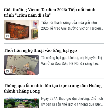
trưng bày ứng dụng "Sàng Sảy" do 39
Giải thưởng Victor Tardieu 2026: Tiếp nối hành
Concept thực hiện mang đến một hành
trình "Trăm năm di sản"
trình như thế, nơi những tác phẩm của cố
họa sĩ Lê Thiết Cương được tiếp nối bằng
Tiếp nối thành công của mùa giải năm
góc nhìn sáng tạo của thế hệ trẻ.
2025, lễ trao Giải thưởng Victor Tardieu
2026 đã được tổ chức, tôn vinh những
tác phẩm và khóa luận tốt nghiệp xuất
sắc của sinh viên Trường Đại học Mỹ
Thổi hồn nghệ thuật vào từng hạt gạo
thuật Việt Nam.
Từ những hạt gạo bình dị, chị Nguyễn Thị
Vân ở xã Sóc Sơn, Hà Nội đã sáng tạo
nên những bức tranh độc đáo, tái hiện
phong cảnh quê hương, danh lam thắng
cảnh và nhiều giá trị văn hóa truyền thống
Thông qua tầm nhìn tôn tạo trục trung tâm Hoàng
của dân tộc.
thành Thăng Long
Ngày 23/7, theo giờ địa phương, Chủ tịch
Ủy ban Di sản thế giới đã thông qua Quyết