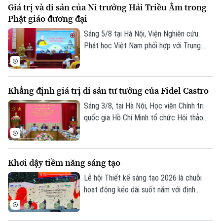
Giá trị và di sản của Ni trưởng Hải Triều Âm trong
Nguyễn Du – Hồ Xuân Hương ngoại
Phật giáo đương đại
truyện hứa hẹn mang đến cho khán giả
một trải nghiệm nghệ thuật mới mẻ, nơi
Sáng 5/8 tại Hà Nội, Viện Nghiên cứu
văn học, sân khấu và âm nhạc cùng hòa
Phật học Việt Nam phối hợp với Trung
quyện.
tâm Nghiên cứu Nữ giới Phật giáo và Viện
Thông tin Khoa học xã hội tổ chức Hội
thảo khoa học với chủ đề "Ni trưởng Hải
Khẳng định giá trị di sản tư tưởng của Fidel Castro
Triều Âm - Cuộc đời, đóng góp và vai trò
trong Phật giáo Việt Nam đương đại".
Sáng 3/8, tại Hà Nội, Học viện Chính trị
quốc gia Hồ Chí Minh tổ chức Hội thảo
khoa học “Đồng chí Fidel Castro - Lãnh tụ
vĩ đại của Cách mạng Cuba, chiến sĩ quốc
tế kiên cường, người bạn lớn của nhân dân
Khơi dậy tiềm năng sáng tạo
Việt Nam”.
Lễ hội Thiết kế sáng tạo 2026 là chuỗi
hoạt động kéo dài suốt năm với định
hướng chuyển mạnh từ mô hình tổ chức lễ
hội sang xây dựng hệ sinh thái sáng tạo