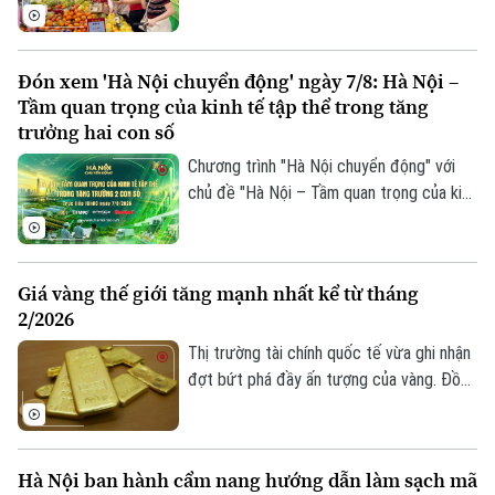
tế. Trong bối cảnh Việt Nam đặt mục tiêu
Tư vấn sức khỏe
tăng trưởng hai con số, việc thúc đẩy
Quần vợt
Tin tức
Đã phát sóng
sức mua trong nước thông qua các
Đón xem 'Hà Nội chuyển động' ngày 7/8: Hà Nội –
chương trình khuyến mãi, kích cầu tiêu
Golf
Sao
Tầm quan trọng của kinh tế tập thể trong tăng
dùng đang trở thành giải pháp quan trọng,
trưởng hai con số
vừa hỗ trợ doanh nghiệp mở rộng thị
Điện ảnh
Chương trình "Hà Nội chuyển động" với
trường, vừa tạo thêm động lực cho tăng
chủ đề "Hà Nội – Tầm quan trọng của kinh
trưởng kinh tế.
Thời trang
tế tập thể trong tăng trưởng hai con số"
sẽ phát sóng trực tiếp trên các nền tảng
Âm nhạc
của Cơ quan Báo và phát thanh, truyền
Giá vàng thế giới tăng mạnh nhất kể từ tháng
hình Hà Nội vào 19h hôm nay, ngày 7/8.
2/2026
Thị trường tài chính quốc tế vừa ghi nhận
đợt bứt phá đầy ấn tượng của vàng. Đồng
USD suy yếu, lợi suất trái phiếu Kho bạc
Mỹ giảm và những tín hiệu tích cực từ
các cuộc đàm phán giữa Mỹ và Iran được
Hà Nội ban hành cẩm nang hướng dẫn làm sạch mã
cho là các yếu tố làm thay đổi tâm lý của