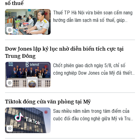
số thuế
giới đầu tư.
Thuế TP Hà Nội vừa biên soạn cẩm nang
hướng dẫn làm sạch mã số thuế, giúp
người nộp thuế nhận biết trạng thái mã số
thuế, xử lý các trường hợp cần cập nhật
thông tin và hạn chế phát sinh vướng mắc
Dow Jones lập kỷ lục nhờ diễn biến tích cực tại
trong quá trình thực hiện nghĩa vụ thuế.
Trung Đông
Chốt phiên giao dịch ngày 5/8, chỉ số
công nghiệp Dow Jones của Mỹ đã thiết
lập mức cao kỷ lục mới nhờ những tín hiệu
tiến triển hướng tới hòa bình tại khu vực
Trung Đông. Diễn biến này được kỳ vọng
Tiktok đóng cửa văn phòng tại Mỹ
sẽ giải tỏa bớt áp lực lạm phát toàn cầu.
Sau nhiều năm nằm trong tâm điểm của
cuộc đối đầu công nghệ giữa Mỹ và Trung
Quốc, số phận của TikTok tại thị trường
Mỹ đã dần ngã ngũ với một cấu trúc sở