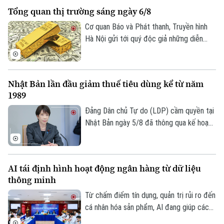
hữu hoàn toàn mới. Tuy nhiên, để duy trì
Tổng quan thị trường sáng ngày 6/8
hoạt động và đáp ứng các yêu cầu khắt
khe về an ninh quốc gia, nền tảng này
Cơ quan Báo và Phát thanh, Truyền hình
đang phải đối mặt với những đợt tái cấu
Hà Nội gửi tới quý độc giả những diễn
trúc, bao gồm việc đóng cửa các văn
biến mới nhất của thị trường sáng nay
phòng quan trọng và cắt giảm hàng loạt
(6/8) với thông tin về giá vàng và tỷ giá
Theo dõi Hà Nội On
nhân sự.
ngoại tệ.
Nhật Bản lần đầu giảm thuế tiêu dùng kể từ năm
1989
Đảng Dân chủ Tự do (LDP) cầm quyền tại
Nhật Bản ngày 5/8 đã thông qua kế hoạch
do Thủ tướng Sanae Takaichi đề xuất,
nhằm cắt giảm thuế tiêu thụ đối với thực
phẩm. Nếu được Quốc hội phê chuẩn, đây
AI tái định hình hoạt động ngân hàng từ dữ liệu
sẽ là lần đầu tiên Nhật Bản cắt giảm thuế
thông minh
tiêu dùng kể từ khi sắc thuế này được áp
dụng vào năm 1989.
Từ chấm điểm tín dụng, quản trị rủi ro đến
cá nhân hóa sản phẩm, AI đang giúp các
tổ chức tín dụng nâng cao hiệu quả vận