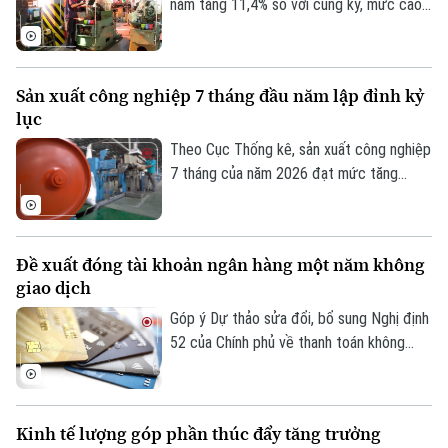
nền kinh tế Thủ đô.
năm tăng 11,4% so với cùng kỳ, mức cao
nhất trong nhiều năm trở lại đây. Kết quả
này cho thấy đà phục hồi và mở rộng sản
xuất tiếp tục được duy trì trên cả nước.
Sản xuất công nghiệp 7 tháng đầu năm lập đỉnh kỷ
lục
Theo Cục Thống kê, sản xuất công nghiệp
7 tháng của năm 2026 đạt mức tăng
11,4% so với cùng kỳ năm trước. Con số
này ghi nhận tốc độ tăng trưởng cao nhất
của giai đoạn này trong nhiều năm qua,
Đề xuất đóng tài khoản ngân hàng một năm không
phản ánh rõ nét đà phục hồi bền vững khi
giao dịch
so sánh với tốc độ tăng, giảm cùng kỳ của
giai đoạn 2019-2026.
Góp ý Dự thảo sửa đổi, bổ sung Nghị định
52 của Chính phủ về thanh toán không
dùng tiền mặt, nhiều ngân hàng đề xuất
được đóng tài khoản thanh toán không
phát sinh giao dịch trong một năm.
Kinh tế lượng góp phần thúc đẩy tăng trưởng