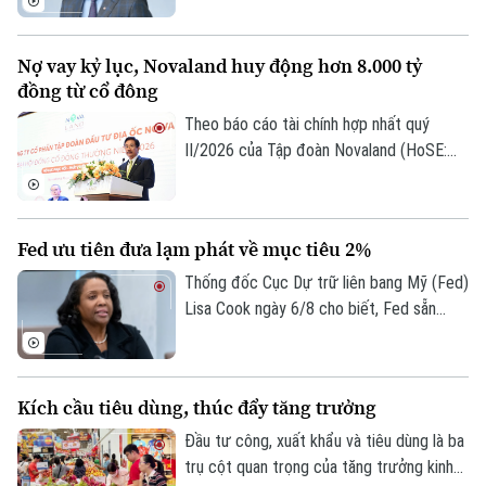
Xã hội
nhiệm của ông Nguyễn Lương Tân - thành
Người Hà Nội
Tin tức
viên HĐQT.
Kinh tế
Nợ vay kỷ lục, Novaland huy động hơn 8.000 tỷ
An ninh trật tự
Khoảnh khắc Hà Nội
đồng từ cổ đông
Quân sự
Tin tức
Nhà đất
Công nghệ
Theo báo cáo tài chính hợp nhất quý
Ẩm thực
Hồ sơ
II/2026 của Tập đoàn Novaland (HoSE:
Cafe sáng
Tin tức
Tàu và Xe
NVL), nợ phải trả tiếp tục chiếm gần 75%
Người Việt 4 phương
tổng nguồn vốn, tăng lên 193.400 tỷ đồng
Tài chính Ngân hàng
Đầu tư
Ô tô
vào cuối quý II. Với số tiền dự kiến huy
Giáo dục
Fed ưu tiên đưa lạm phát về mục tiêu 2%
Doanh nghiệp
động hơn 8.006 tỷ đồng, Novaland sẽ ưu
Căn hộ
Tàu
tiên 5.953 tỷ đồng để thanh toán các
Thống đốc Cục Dự trữ liên bang Mỹ (Fed)
Tin tức
Văn hóa
khoản nợ, nghĩa vụ tài chính và các khoản
Lisa Cook ngày 6/8 cho biết, Fed sẵn
Đất đai
Xe máy
phải trả quá hạn của công ty.
sàng tăng lãi suất trở lại nếu lạm phát
Tuyển sinh
Tin tức
Sức khỏe
không giảm theo kỳ vọng, nhấn mạnh ưu
Kinh nghiệm
Thị trường
tiên hiện nay vẫn là đưa lạm phát về mục
Hướng nghiệp
Làng nghề
Kích cầu tiêu dùng, thúc đẩy tăng trưởng
Y tế
tiêu 2%.
Thể thao
Đánh giá
Đầu tư công, xuất khẩu và tiêu dùng là ba
Di tích
Dinh dưỡng
trụ cột quan trọng của tăng trưởng kinh
Bóng đá
Giải trí