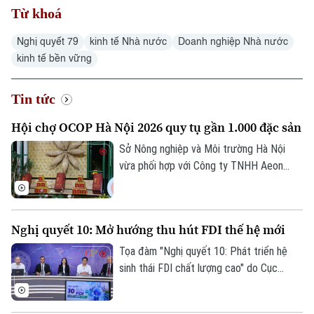
Từ khoá
Nghị quyết 79
kinh tế Nhà nước
Doanh nghiệp Nhà nước
kinh tế bền vững
Tin tức
Hội chợ OCOP Hà Nội 2026 quy tụ gần 1.000 đặc sản
Sở Nông nghiệp và Môi trường Hà Nội
vừa phối hợp với Công ty TNHH Aeon
Mall Việt Nam khai mạc Hội chợ Xúc tiến
thương mại nông nghiệp, sản phẩm OCOP
Hà Nội tại Trung tâm thương mại Aeon
Nghị quyết 10: Mở hướng thu hút FDI thế hệ mới
Mall Hà Đông.
Tọa đàm "Nghị quyết 10: Phát triển hệ
sinh thái FDI chất lượng cao" do Cục
Thông tin và Truyền thông Chính phủ tổ
chức chiều 7/8 đánh dấu bước chuyển