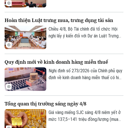
điều tra kinh tế năm 2026.
Tổng điều tra kinh tế năm 2026. Hội nghị
do Phó Chủ tịch UBND thành phố Nguyễn
Xuân Lưu, Trưởng Ban Chỉ đạo Tổng điều
Hoàn thiện Luật trưng mua, trưng dụng tài sản
tra kinh tế năm 2026 thành phố Hà Nội
chủ trì.
Chiều 4/8, Bộ Tài chính đã tổ chức Hội
nghị lấy ý kiến đối với Dự án Luật Trưng
mua, trưng dụng tài sản (sửa đổi), nhằm
hoàn thiện cơ sở pháp lý về huy động
nguồn lực trong các tình huống cấp bách,
Quy định mới về kinh doanh hàng miễn thuế
đồng thời bảo đảm tốt hơn quyền sở hữu
tài sản của tổ chức, cá nhân.
Nghị định số 273/2026 của Chính phủ quy
định về kinh doanh hàng miễn thuế có hiệu
Liên hệ đường dây nóng (bấm để gọi)
lực thi hành kể từ ngày 21/8/2026. Một
trong những điểm mới đáng chú ý của
Tòa soạn
Tòa soạn
Nghị định này là quy định tạo thuận lợi cho
0865.116.699 (hotline)
0865.116.699
Tổng quan thị trường sáng ngày 4/8
người mua hàng miễn thuế thông qua việc
khai thác dữ liệu điện tử từ các cơ sở dữ
Giá vàng miếng SJC sáng 4/8 niêm yết ở
liệu quốc gia và cơ sở dữ liệu chuyên
mức 137,5–141 triệu đồng/lượng (mua
ngành.
vào-bán ra), tăng 500.000 đồng/lượng