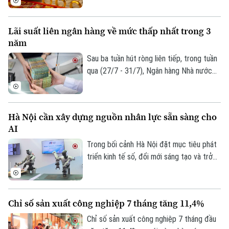
chiều mua và duy trì ổn định chiều bán so
với ngày 3/8. Đối với vàng nhẫn niêm yết
Lãi suất liên ngân hàng về mức thấp nhất trong 3
mức 136,5–140,5 triệu đồng/lượng (mua
năm
vào-bán ra), duy trì ổn định ở cả hai chiều
so với 3/8. Giá vàng thế giới sáng 4/8 giao
Sau ba tuần hút ròng liên tiếp, trong tuần
dịch quanh mức 4.055,5 USD/ounce, tăng
qua (27/7 - 31/7), Ngân hàng Nhà nước
1 USD/ounce so với cùng thời điểm 3/8.
đã quay đầu bơm ròng 12.323 tỷ đồng với
hai phiên hút ròng đầu tuần và ba phiên
bơm ròng cuối tuần. Lãi suất liên ngân
Hà Nội cần xây dựng nguồn nhân lực sẵn sàng cho
hàng qua đêm về dưới ngưỡng 1%/năm là
AI
tín hiệu cho thấy áp lực thanh khoản hệ
thống đã giảm mạnh, đặc biệt ở các kỳ
Trong bối cảnh Hà Nội đặt mục tiêu phát
hạn rất ngắn.
triển kinh tế số, đổi mới sáng tạo và trở
thành trung tâm công nghệ của cả nước,
xây dựng nguồn nhân lực sẵn sàng cho AI
không còn là lựa chọn mà đã trở thành
Chỉ số sản xuất công nghiệp 7 tháng tăng 11,4%
yêu cầu cấp thiết, quyết định năng lực
cạnh tranh của doanh nghiệp và của chính
Chỉ số sản xuất công nghiệp 7 tháng đầu