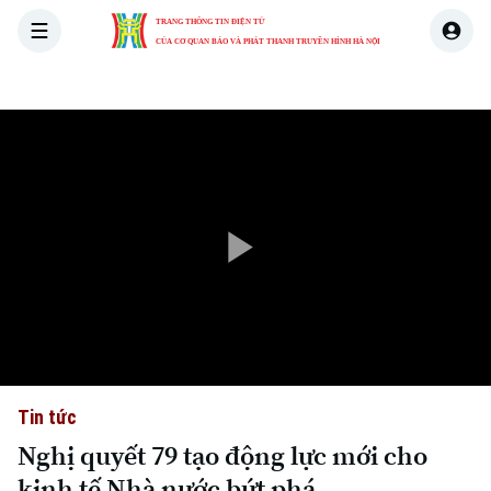
TRANG THÔNG TIN ĐIỆN TỬ
CỦA CƠ QUAN BÁO VÀ PHÁT THANH TRUYỀN HÌNH HÀ NỘI
THỜI SỰ
HÀ NỘI
THẾ GIỚI
KINH TẾ
NHÀ ĐẤT
Play
Video
Tin tức
Nghị quyết 79 tạo động lực mới cho
kinh tế Nhà nước bứt phá