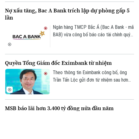
chuyển đổi số trong hoạt động thương
Nợ xấu tăng, Bac A Bank trích lập dự phòng gấp 5
mại và từng bước xây dựng kinh tế số
lần
trên địa bàn.
Ngân hàng TMCP Bắc Á (Bac A Bank - mã
BAB) vừa công bố báo cáo tài chính quý
II/2026 với lợi nhuận trước thuế đạt 304
tỷ đồng, gần như đi ngang so với cùng kỳ
năm trước.
Quyền Tổng Giám đốc Eximbank từ nhiệm
Theo thông tin Eximbank công bố, ông
Trần Tấn Lộc gửi đơn từ nhiệm sau hơn
một năm đảm nhiệm cương vị Quyền Tổng
giám đốc, kể từ tháng 7/2025. Sau khi
ông Lộc rời vị trí, Ban điều hành Eximbank
MSB báo lãi hơn 3.400 tỷ đồng nửa đầu năm
còn 6 thành viên.
Ngân hàng TMCP Hàng Hải Việt Nam
(MSB) vừa công bố báo cáo tài chính 6
tháng đầu năm 2026 với lợi nhuận trước