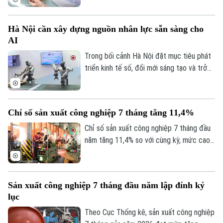
hai phiên hút ròng đầu tuần và ba phiên
bơm ròng cuối tuần. Lãi suất liên ngân
Hà Nội cần xây dựng nguồn nhân lực sẵn sàng cho
hàng qua đêm về dưới ngưỡng 1%/năm là
AI
tín hiệu cho thấy áp lực thanh khoản hệ
thống đã giảm mạnh, đặc biệt ở các kỳ
Trong bối cảnh Hà Nội đặt mục tiêu phát
hạn rất ngắn.
triển kinh tế số, đổi mới sáng tạo và trở
thành trung tâm công nghệ của cả nước,
xây dựng nguồn nhân lực sẵn sàng cho AI
không còn là lựa chọn mà đã trở thành
Chỉ số sản xuất công nghiệp 7 tháng tăng 11,4%
yêu cầu cấp thiết, quyết định năng lực
cạnh tranh của doanh nghiệp và của chính
Chỉ số sản xuất công nghiệp 7 tháng đầu
nền kinh tế Thủ đô.
năm tăng 11,4% so với cùng kỳ, mức cao
nhất trong nhiều năm trở lại đây. Kết quả
này cho thấy đà phục hồi và mở rộng sản
xuất tiếp tục được duy trì trên cả nước.
Sản xuất công nghiệp 7 tháng đầu năm lập đỉnh kỷ
lục
Theo Cục Thống kê, sản xuất công nghiệp