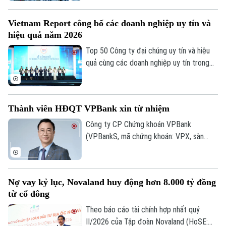
nền kinh tế.
đạt 133,2 triệu USD. Đáng chú ý, cơ cấu
FDI tiếp tục chuyển dịch theo hướng ưu
Vietnam Report công bố các doanh nghiệp uy tín và
tiên công nghệ cao, đổi mới sáng tạo,
hiệu quả năm 2026
dịch vụ số và R&D, giảm dần các dự án sử
dụng nhiều đất và lao động.
Top 50 Công ty đại chúng uy tín và hiệu
quả cùng các doanh nghiệp uy tín trong
lĩnh vực tài chính, ngân hàng, bảo hiểm và
công nghệ năm 2026 vừa được công bố
tại Hà Nội. Bảng xếp hạng nhằm ghi nhận
Thành viên HĐQT VPBank xin từ nhiệm
những doanh nghiệp có hiệu quả hoạt
động, năng lực quản trị, đổi mới và uy tín
Công ty CP Chứng khoán VPBank
trên thị trường.
(VPBankS, mã chứng khoán: VPX, sàn
Chuyên mục
HoSE) vừa công bố nhận được đơn từ
nhiệm của ông Nguyễn Lương Tân - thành
Thời sự
viên HĐQT.
Nợ vay kỷ lục, Novaland huy động hơn 8.000 tỷ đồng
Hà Nội
Hà Nội
từ cổ đông
Theo báo cáo tài chính hợp nhất quý
Chính trị
Nhịp sống Hà Nội
Thế giới
II/2026 của Tập đoàn Novaland (HoSE: