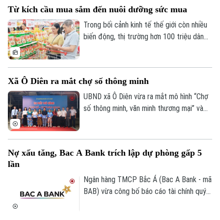
chuyên gia đến từ hơn 30 quốc gia và
Từ kích cầu mua sắm đến nuôi dưỡng sức mua
vùng lãnh thổ, hội nghị đã khẳng định vai
trò của Hà Nội là điểm kết nối tri thức và
Trong bối cảnh kinh tế thế giới còn nhiều
hợp tác học thuật quốc tế.
biến động, thị trường hơn 100 triệu dân
tiếp tục là điểm tựa quan trọng của tăng
trưởng. Tuy nhiên, khi người tiêu dùng
ngày càng thận trọng, kích cầu không thể
Xã Ô Diên ra mắt chợ số thông minh
chỉ dựa vào khuyến mại. Yêu cầu đặt ra là
kết nối hiệu quả sản xuất với phân phối,
UBND xã Ô Diên vừa ra mắt mô hình “Chợ
mở rộng thương mại điện tử, thanh toán
số thông minh, văn minh thương mại” và
số và củng cố niềm tin thị trường.
“Tuyến đường Phan Xích thanh toán
không dùng tiền mặt”, góp phần thúc đẩy
chuyển đổi số trong hoạt động thương
Nợ xấu tăng, Bac A Bank trích lập dự phòng gấp 5
mại và từng bước xây dựng kinh tế số
lần
trên địa bàn.
Ngân hàng TMCP Bắc Á (Bac A Bank - mã
BAB) vừa công bố báo cáo tài chính quý
II/2026 với lợi nhuận trước thuế đạt 304
tỷ đồng, gần như đi ngang so với cùng kỳ