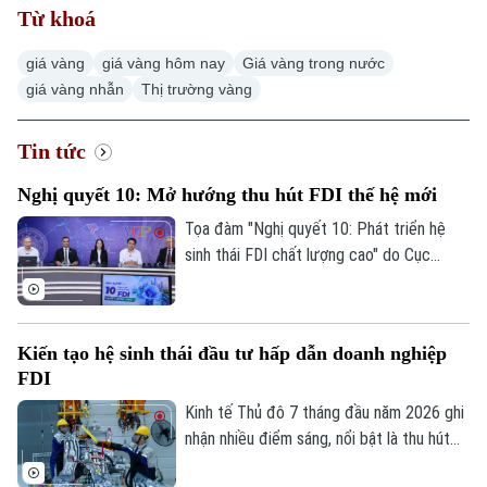
Từ khoá
giá vàng
giá vàng hôm nay
Giá vàng trong nước
giá vàng nhẫn
Thị trường vàng
Tin tức
Nghị quyết 10: Mở hướng thu hút FDI thế hệ mới
Tọa đàm "Nghị quyết 10: Phát triển hệ
sinh thái FDI chất lượng cao" do Cục
Thông tin và Truyền thông Chính phủ tổ
chức chiều 7/8 đánh dấu bước chuyển
trong tư duy về đầu tư nước ngoài, từ ưu
Kiến tạo hệ sinh thái đầu tư hấp dẫn doanh nghiệp
tiên thu hút vốn sang phát triển khu vực
FDI
kinh tế có vốn đầu tư nước ngoài theo
hướng chất lượng, hiệu quả và có sức lan
Kinh tế Thủ đô 7 tháng đầu năm 2026 ghi
tỏa, qua đó biến nguồn lực bên ngoài
nhận nhiều điểm sáng, nổi bật là thu hút
thành động lực tăng cường nội lực của
3.388 triệu USD vốn FDI, riêng tháng 7