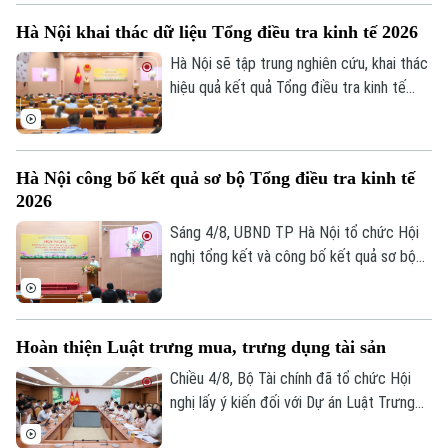
ngoại tệ.
Hà Nội khai thác dữ liệu Tổng điều tra kinh tế 2026
Hà Nội sẽ tập trung nghiên cứu, khai thác
hiệu quả kết quả Tổng điều tra kinh tế
năm 2026 để phục vụ hoạch định chính
sách, xây dựng kịch bản phát triển kinh tế
- xã hội. Đây là chỉ đạo của Phó Chủ tịch
Hà Nội công bố kết quả sơ bộ Tổng điều tra kinh tế
UBND thành phố Hà Nội Nguyễn Xuân
2026
Lưu, Trưởng Ban Chỉ đạo Tổng điều tra
kinh tế năm 2026 thành phố tại Hội nghị
Sáng 4/8, UBND TP Hà Nội tổ chức Hội
tổng kết và công bố kết quả sơ bộ Tổng
nghị tổng kết và công bố kết quả sơ bộ
điều tra kinh tế năm 2026.
Tổng điều tra kinh tế năm 2026. Hội nghị
do Phó Chủ tịch UBND thành phố Nguyễn
Xuân Lưu, Trưởng Ban Chỉ đạo Tổng điều
Hoàn thiện Luật trưng mua, trưng dụng tài sản
tra kinh tế năm 2026 thành phố Hà Nội
chủ trì.
Chiều 4/8, Bộ Tài chính đã tổ chức Hội
nghị lấy ý kiến đối với Dự án Luật Trưng
mua, trưng dụng tài sản (sửa đổi), nhằm