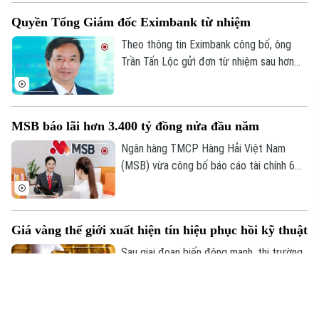
năm trước.
Quyền Tổng Giám đốc Eximbank từ nhiệm
Theo thông tin Eximbank công bố, ông
Trần Tấn Lộc gửi đơn từ nhiệm sau hơn
một năm đảm nhiệm cương vị Quyền Tổng
giám đốc, kể từ tháng 7/2025. Sau khi
ông Lộc rời vị trí, Ban điều hành Eximbank
MSB báo lãi hơn 3.400 tỷ đồng nửa đầu năm
còn 6 thành viên.
Ngân hàng TMCP Hàng Hải Việt Nam
(MSB) vừa công bố báo cáo tài chính 6
tháng đầu năm 2026 với lợi nhuận trước
thuế đạt hơn 3.400 tỷ đồng. Tổng tài sản
của ngân hàng đạt gần 441.000 tỷ đồng,
Giá vàng thế giới xuất hiện tín hiệu phục hồi kỹ thuật
tăng hơn 8% so với cuối năm 2025.
Sau giai đoạn biến động mạnh, thị trường
vàng thế giới vừa kết thúc tháng 7 với
những tín hiệu phục hồi kỹ thuật đáng chú
ý. Dù giá thế giới vừa trải qua một phiên