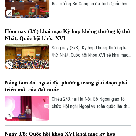
Giang.
Bộ trưởng Bộ Công an đã trình Quốc hội
tóm tắt dự thảo Nghị quyết của Quốc hội
về cơ chế, chính sách đặc thù để xử lý vi
phạm pháp luật liên quan đến kinh tế Nhà
Hôm nay (3/8) khai mạc Kỳ họp không thường lệ thứ
nước, kinh tế tư nhân và ứng dụng khoa
Nhất, Quốc hội khóa XVI
học, công nghệ, đổi mới sáng tạo, chuyển
đổi số.
Sáng nay (3/8), Kỳ họp không thường lệ
thứ Nhất, Quốc hội khóa XVI sẽ khai mạc
tại Nhà Quốc hội, dự kiến xem xét, quyết
định nhiều nội dung quan trọng về công
tác lập pháp, cơ chế, chính sách và nhân
Nâng tầm đối ngoại địa phương trong giai đoạn phát
sự thuộc thẩm quyền.
triển mới của đất nước
Chiều 2/8, tại Hà Nội, Bộ Ngoại giao tổ
Liên hệ đường dây nóng (bấm để gọi)
chức Hội nghị Ngoại vụ toàn quốc lần thứ
Tòa soạn
Tòa soạn
22 với chủ đề: "Nâng tầm công tác đối
ngoại địa phương, huy động hiệu quả các
0865.116.699 (hotline)
0865.116.699
nguồn lực quốc tế phục vụ phát triển." Ủy
Ngày 3/8: Quốc hội khóa XVI khai mạc kỳ họp
viên Bộ Chính trị, Bộ trưởng Bộ Ngoại