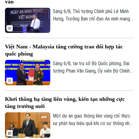
văn
lấy sự an toàn, bình yên và hạnh phúc của
Nhân dân làm thước đo cao nhất cho mọi
Sáng 6/8, Thủ tướng Chính phủ Lê Minh
chính sách.
Hưng, Trưởng Ban chỉ đạo An ninh mạng
quốc gia đã dự lễ kỷ niệm Ngày An ninh
mạng Việt Nam (6/8/2024 – 6/8/2026).
Chương trình nằm trong khuôn khổ chuỗi
Việt Nam - Malaysia tăng cường trao đổi hợp tác
hoạt động do Ban Chỉ đạo An ninh mạng
quốc phòng
quốc gia phối hợp với Bộ Công an tổ chức
với chủ đề “Vì một không gian mạng nhân
Sáng 6/8, tại trụ sở Bộ Quốc phòng, Đại
văn cho mỗi người”.
tướng Phan Văn Giang, Ủy viên Bộ Chính
trị, Phó thủ tướng Chính phủ, Bộ trưởng
Bộ Quốc phòng đã chủ trì Lễ đón và Hội
đàm với Bộ trưởng Quốc phòng Malaysia
Khơi thông hạ tầng liên vùng, kiến tạo những cực
Dato' Seri Mohamed Khaled bin Nordin.
tăng trưởng mới
Một dự án giao thông liên vùng chỉ thực
sự phát huy hiệu quả khi có sự thống nhất
trong tổ chức thực hiện và bảo đảm hài
hòa lợi ích giữa Nhà nước, địa phương và