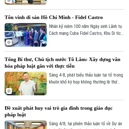
liên quan đến kinh tế nhà nước, kinh tế tư
nhân và ứng dụng KHCN, đổi mới sáng
Tôn vinh di sản Hồ Chí Minh - Fidel Castro
tạo, chuyển đổi số, Bí thư Thành ủy,
Trưởng đoàn ĐBQH TP Hà Nội Trần Đức
Nhân kỷ niệm 100 năm Ngày sinh Lãnh tụ
Thắng nhấn mạnh, Nghị quyết khi ban hành
Cách mạng Cuba Fidel Castro, Khu Di tích
phải thực sự tạo ra “vùng an toàn pháp lý”
Chủ tịch Hồ Chí Minh tại Phủ Chủ tịch phối
bảo vệ người dám đổi mới sáng tạo.
hợp với Đại sứ quán Cuba tại Việt Nam tổ
chức chuỗi hoạt động chuyên đề “Chủ
Tổng Bí thư, Chủ tịch nước Tô Lâm: Xây dựng văn
tịch Hồ Chí Minh – Tổng Tư lệnh Fidel
hóa pháp luật gắn với thực tiễn
Castro: Nghĩa tình son sắt đặc biệt”.
Sáng 4-8, phát biểu thảo luận tại tổ trong
khuôn khổ kỳ họp không thường lệ thứ
nhất, Quốc hội khóa XVI, Tổng Bí thư, Chủ
tịch nước Tô Lâm (đại biểu Quốc hội Đoàn
Hà Nội) nhấn mạnh, pháp luật phải bám sát
Đề xuất phát huy vai trò gia đình trong giáo dục
thực tiễn, đi trước một bước nhằm kiến
pháp luật
tạo sự phát triển.
Sáng 4/8, tại phiên thảo luận tổ về Dự án