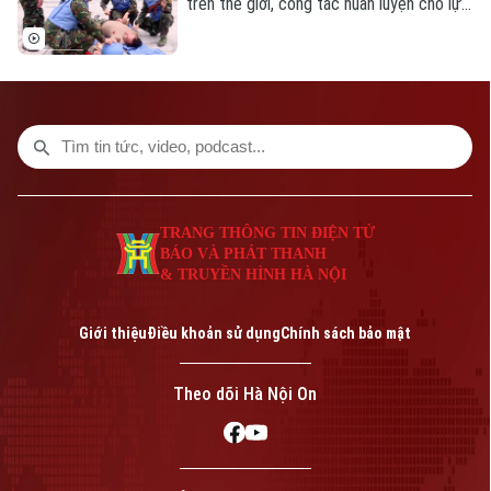
trên thế giới, công tác huấn luyện cho lực
lượng gìn giữ hòa bình LHQ phải liên tục
được đổi mới và hoàn thiện.
TRANG THÔNG TIN ĐIỆN TỬ
BÁO VÀ PHÁT THANH
& TRUYỀN HÌNH HÀ NỘI
Giới thiệu
Điều khoản sử dụng
Chính sách bảo mật
Theo dõi Hà Nội On