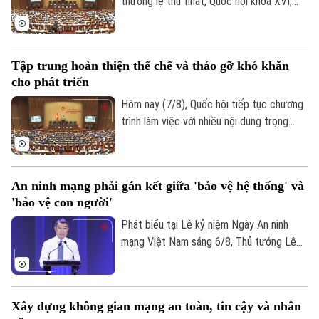
thường lệ thứ nhất, Quốc hội khóa XVI,
hôm nay (7/8), Quốc hội nghe trình bày Tờ
trình và Báo cáo thẩm tra về ba dự án
luật quan trọng, trong đó có Luật Phát
Tập trung hoàn thiện thể chế và tháo gỡ khó khăn
triển đô thị.
cho phát triển
Hôm nay (7/8), Quốc hội tiếp tục chương
trình làm việc với nhiều nội dung trọng
tâm về công tác lập pháp và xem xét các
cơ chế, chính sách phát triển đặc thù.
Trong đó, Dự án Luật Phát triển đô thị
An ninh mạng phải gắn kết giữa 'bảo vệ hệ thống' và
được kỳ vọng tháo gỡ điểm nghẽn về thể
'bảo vệ con người'
chế, hạ tầng, nguồn lực và quản trị, thúc
đẩy các đô thị phát triển nhanh, bền
Phát biểu tại Lễ kỷ niệm Ngày An ninh
vững.
mạng Việt Nam sáng 6/8, Thủ tướng Lê
Minh Hưng - Trưởng Ban Chỉ đạo An ninh
mạng quốc gia yêu cầu công tác bảo đảm
an ninh mạng phải gắn kết chặt chẽ giữa
Xây dựng không gian mạng an toàn, tin cậy và nhân
"bảo vệ hệ thống" và "bảo vệ con người",