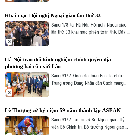
209 về việc đổi tên Ban Tuyên giáo và
Dân vận Trung ương thành Ban Tuyên giáo
Khai mạc Hội nghị Ngoại giao lần thứ 33
Trung ương. Quyết định có hiệu lực từ
ngày 1/8/2026.
Sáng 1/8 tại Hà Nội, Hội nghị Ngoại giao
lần thứ 33 khai mạc phiên toàn thể. Đây là
sự kiện có ý nghĩa quan trọng của ngành
ngoại giao, diễn ra trong bối cảnh đất
nước bước vào kỷ nguyên phát triển mới
Hà Nội trao đổi kinh nghiệm chính quyền địa
với những yêu cầu ngày càng cao đối với
phương hai cấp với Lào
công tác đối ngoại và hội nhập quốc tế.
Tổng Bí thư, Chủ tịch nước Tô Lâm tham
Sáng 31/7, Đoàn đại biểu Ban Tổ chức
dự và phát biểu chỉ đạo tại Hội nghị.
Trung ương Đảng Nhân dân Cách mạng
Lào do Ủy viên Bộ Chính trị, Bí thư Trung
ương Đảng, Trưởng Ban Tổ chức Trung
ương Đảng Nhân dân Cách mạng Lào
Lễ Thượng cờ kỷ niệm 59 năm thành lập ASEAN
Sisay Leudetmounsone làm Trưởng đoàn
đã tới thăm và làm việc, tìm hiểu thực tế
Sáng 31/7, tại trụ sở Bộ Ngoại giao, Uỷ
vận hành mô hình chính quyền địa phương
viên Bộ Chính trị, Bộ trưởng Ngoại giao Lê
hai cấp tại Thủ đô Hà Nội.
Hoài Trung đã chủ trì Lễ Thượng cờ