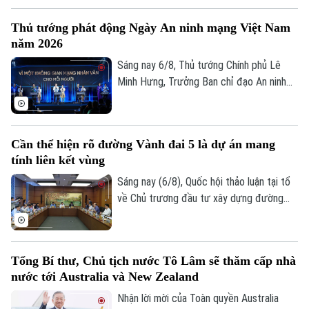
người dân. Đây là vấn đề được nhiều đại
Thủ tướng phát động Ngày An ninh mạng Việt Nam
biểu Quốc hội đặt ra khi thảo luận tại tổ
năm 2026
về Dự án đường Vành đai 5 – Vùng Thủ
đô Hà Nội sáng 6/8.
Sáng nay 6/8, Thủ tướng Chính phủ Lê
Minh Hưng, Trưởng Ban chỉ đạo An ninh
mạng quốc gia, đã dự lễ kỷ niệm Ngày An
ninh mạng Việt Nam (6/8/2024 –
6/8/2026). Chương trình nằm trong khuôn
Cần thể hiện rõ đường Vành đai 5 là dự án mang
khổ chuỗi hoạt động do Ban Chỉ đạo An
tính liên kết vùng
ninh mạng quốc gia phối hợp với Bộ Công
an tổ chức với chủ đề “Vì một không gian
Sáng nay (6/8), Quốc hội thảo luận tại tổ
mạng nhân văn cho mỗi người”.
về Chủ trương đầu tư xây dựng đường
Chuyên mục
Vành đai 5 – Vùng Thủ đô Hà Nội. Cơ bản
đồng tình với chủ trương đầu tư dự án,
Thời sự
các đại biểu góp ý: ban soạn thảo cần thể
Tổng Bí thư, Chủ tịch nước Tô Lâm sẽ thăm cấp nhà
hiện rõ hơn, đây là dự án mang tính liên
Hà Nội
Hà Nội
nước tới Australia và New Zealand
kết vùng cao. Điều này sẽ giúp công tác
điều phối dự án được rõ ràng hơn.
Nhận lời mời của Toàn quyền Australia
Chính trị