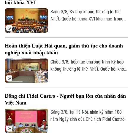
hội khóa XVI
điều của 9 luật về quân sự, quốc phòng.
Sáng 3/8, Kỳ họp không thường lệ thứ
Nhất, Quốc hội khóa XVI khai mạc trọng
thể tại Hội trường Diên Hồng, Nhà Quốc
hội, Thủ đô Hà Nội dưới sự chủ trì của
Chủ tịch Quốc hội Trần Thanh Mẫn. Tham
Hoàn thiện Luật Hải quan, giảm thủ tục cho doanh
dự phiên khai mạc có Tổng Bí thư, Chủ
nghiệp xuất nhập khẩu
tịch nước Tô Lâm, Thủ tướng Chính phủ
Lê Minh Hưng, Thường trực Ban Bí thư
Chiều 3/8, tiếp tục chương trình Kỳ họp
Trần Cẩm Tú, Chủ tịch Ủy ban Trung ương
không thường lệ thứ Nhất, Quốc hội khóa
MTTQ Việt Nam Bùi Thị Minh Hoài.
XVI, các đại biểu Quốc hội đã thảo luận
tại tổ về Dự án Luật sửa đổi, bổ sung một
số điều của Luật Hải quan.
Đồng chí Fidel Castro - Người bạn lớn của nhân dân
Việt Nam
Sáng 3/8, tại Hà Nội, nhân kỷ niệm 100
năm Ngày sinh của Chủ tịch Fidel Castro
Ruz (13/08/1926 - 13/08/2026), Học