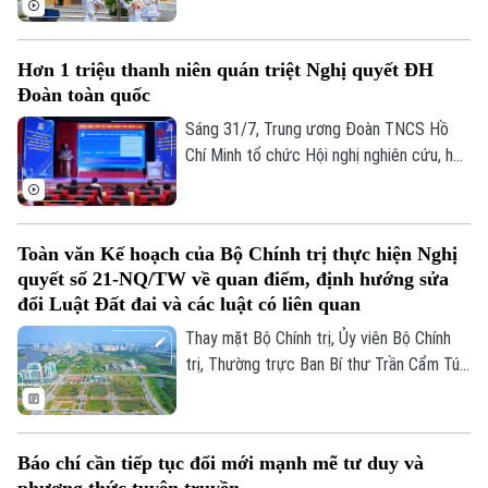
ASEAN nhân kỷ niệm 31 năm Việt Nam gia
nhập ASEAN và 59 năm Ngày thành lập
Hơn 1 triệu thanh niên quán triệt Nghị quyết ĐH
Hiệp hội các quốc gia Đông Nam Á.
Đoàn toàn quốc
Sáng 31/7, Trung ương Đoàn TNCS Hồ
Chí Minh tổ chức Hội nghị nghiên cứu, học
tập, quán triệt Nghị quyết Đại hội Đoàn
toàn quốc lần thứ XIII, nhiệm kỳ 2026–
2031. Hội nghị được tổ chức theo hình
Toàn văn Kế hoạch của Bộ Chính trị thực hiện Nghị
thức trực tiếp kết hợp trực tuyến, với
quyết số 21-NQ/TW về quan điểm, định hướng sửa
điểm cầu trung tâm tại Học viện Thanh
đổi Luật Đất đai và các luật có liên quan
thiếu niên Việt Nam.
Thay mặt Bộ Chính trị, Ủy viên Bộ Chính
trị, Thường trực Ban Bí thư Trần Cẩm Tú
đã ký ban hành Kế hoạch của Bộ Chính trị
thực hiện Nghị quyết số 21-NQ/TW, ngày
28/7/2026 của Ban Chấp hành Trung
Báo chí cần tiếp tục đổi mới mạnh mẽ tư duy và
ương Đảng khóa XIV về quan điểm, định
phương thức tuyên truyền