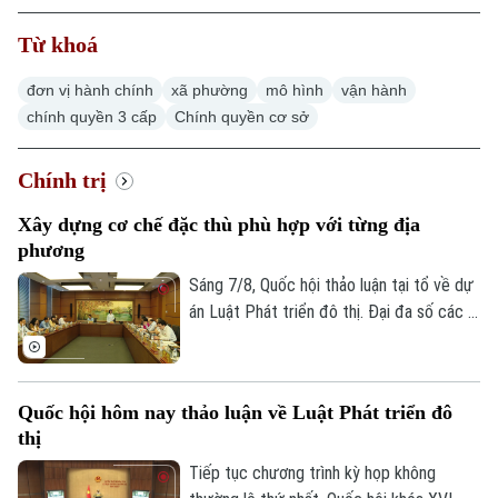
Từ khoá
đơn vị hành chính
xã phường
mô hình
vận hành
chính quyền 3 cấp
Chính quyền cơ sở
Chính trị
Xu hướng
Xây dựng cơ chế đặc thù phù hợp với từng địa
phương
Sáng 7/8, Quốc hội thảo luận tại tổ về dự
án Luật Phát triển đô thị. Đại đa số các ý
kiến đánh giá cao dự án có sự đổi mới tư
duy làm luật mạnh mẽ. Tuy nhiên, đại biểu
cho rằng việc xây dựng cơ chế đặc thù
Quốc hội hôm nay thảo luận về Luật Phát triển đô
phải căn cứ vào tình hình, đặc điểm của
thị
mỗi địa phương.
Tiếp tục chương trình kỳ họp không