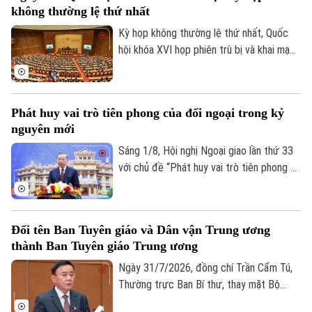
không thường lệ thứ nhất
giao Lê Hoài Trung chủ trì hội nghị. Tham
dự về phía lãnh đạo thành phố Hà Nội có
Kỳ họp không thường lệ thứ nhất, Quốc
Ủy viên Ban Thường vụ Thành ủy, Phó Chủ
hội khóa XVI họp phiên trù bị và khai mạc
tịch UBND thành phố Đỗ Anh Tuấn.
sáng 3/8, dự kiến bế mạc ngày 24/8 (dự
phòng ngày 25/8/2026).
Phát huy vai trò tiên phong của đối ngoại trong kỷ
nguyên mới
Sáng 1/8, Hội nghị Ngoại giao lần thứ 33
với chủ đề “Phát huy vai trò tiên phong và
thực hiện nhiệm vụ trọng yếu, thường
xuyên của đối ngoại Việt Nam trong kỷ
nguyên mới” chính thức khai mạc.Tổng Bí
Đổi tên Ban Tuyên giáo và Dân vận Trung ương
thư, Chủ tịch nước Tô Lâm đến dự và
thành Ban Tuyên giáo Trung ương
phát biểu chỉ đạo Hội nghị.
Ngày 31/7/2026, đồng chí Trần Cẩm Tú,
Thường trực Ban Bí thư, thay mặt Bộ
Chính trị đã ký ban hành Quyết định số