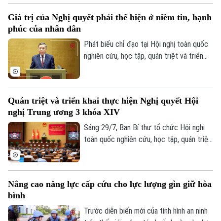
nhằm trao đổi các định hướng tăng cường
Giá trị của Nghị quyết phải thể hiện ở niềm tin, hạnh
hợp tác giữa Hà Nội và các địa phương
phúc của nhân dân
của Belarus.
Phát biểu chỉ đạo tại Hội nghị toàn quốc
nghiên cứu, học tập, quán triệt và triển
khai thực hiện Nghị quyết Hội nghị lần thứ
ba Ban Chấp hành TW Đảng khóa XIV,
Tổng Bí thư, Chủ tịch nước Tô Lâm yêu
Quán triệt và triển khai thực hiện Nghị quyết Hội
cầu toàn Đảng, toàn hệ thống chính trị
nghị Trung ương 3 khóa XIV
khẩn trương chuyển các quyết sách của
Trung ương thành chương trình, nhiệm vụ,
Sáng 29/7, Ban Bí thư tổ chức Hội nghị
sản phẩm và kết quả cụ thể.
toàn quốc nghiên cứu, học tập, quán triệt
và triển khai thực hiện Nghị quyết Hội
nghị lần thứ ba Ban Chấp hành Trung ương
Đảng khóa XIV. Tổng Bí thư, Chủ tịch
Nâng cao năng lực cấp cứu cho lực lượng gìn giữ hòa
nước Tô Lâm dự và phát biểu chỉ đạo.
bình
Trước diễn biến mới của tình hình an ninh