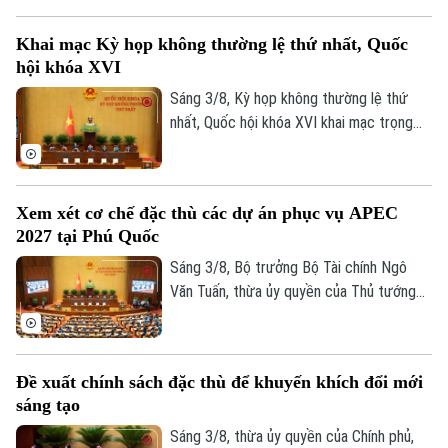
viện Chính trị quốc gia Hồ Chí Minh trang
trọng tổ chức Hội thảo khoa học cấp Bộ
Khai mạc Kỳ họp không thường lệ thứ nhất, Quốc
với chủ đề “Đồng chí Fidel Castro - Lãnh
hội khóa XVI
tụ vĩ đại của cách mạng Cuba, chiến sĩ
quốc tế kiên cường, người bạn lớn của
Sáng 3/8, Kỳ họp không thường lệ thứ
nhân dân Việt Nam”.
nhất, Quốc hội khóa XVI khai mạc trọng
thể tại Hội trường Diên Hồng, Nhà Quốc
hội, Thủ đô Hà Nội dưới sự chủ trì của
Chủ tịch Quốc hội Trần Thanh Mẫn. Kỳ họp
Xem xét cơ chế đặc thù các dự án phục vụ APEC
sẽ diễn ra trong khoảng 17 ngày, từ ngày
2027 tại Phú Quốc
3-24/8/2026 (không kể ngày nghỉ).
Sáng 3/8, Bộ trưởng Bộ Tài chính Ngô
Văn Tuấn, thừa ủy quyền của Thủ tướng
Chính phủ trình bày Tờ trình về dự thảo
Nghị quyết của Quốc hội quy định cơ chế,
chính sách đặc thù để tháo gỡ khó khăn,
Đề xuất chính sách đặc thù để khuyến khích đổi mới
vướng mắc trong việc thực hiện các dự
sáng tạo
án, công trình phục vụ Hội nghị cấp cao
APEC 2027 tại Đặc khu Phú Quốc, tỉnh An
Sáng 3/8, thừa ủy quyền của Chính phủ,