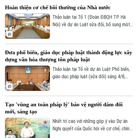
Hoàn thiện cơ chế bồi thường của Nhà nước
Thảo luận tại Tổ 1 (Đoàn ĐBQH TP. Hà
Nội) về dự án Luật sửa đổi, bổ sung một
số điều của Luật Trách nhiệm bồi thường
của Nhà nước, các đại biểu đề nghị tiếp
tục rà soát, hoàn thiện các nhóm chính
Đưa phổ biến, giáo dục pháp luật thành động lực xây
sách, bảo đảm thống nhất với hệ thống
dựng văn hóa thượng tôn pháp luật
pháp luật, xác định rõ phạm vi trách nhiệm
bồi thường của Nhà nước và xây dựng cơ
Thảo luận tại Tổ về dự án Luật Phổ biến,
chế tài chính khả thi, bảo đảm chi trả kịp
giáo dục pháp luật (sửa đổi) sáng 4/8,
thời, đúng quy định.
các đại biểu cho rằng cần đưa công tác
phổ biến, giáo dục pháp luật không còn
mang tính hình thức, lối mòn mà thật sự
Tạo 'vùng an toàn pháp lý' bảo vệ người dám đổi
trở thành động lực xây dựng văn hóa
mới, sáng tạo
thượng tôn pháp luật.
Nhất trí cao với những góp ý vào Dự án
Nghị quyết của Quốc hội về cơ chế, chính
sách đặc thù để xử lý vi phạm pháp luật