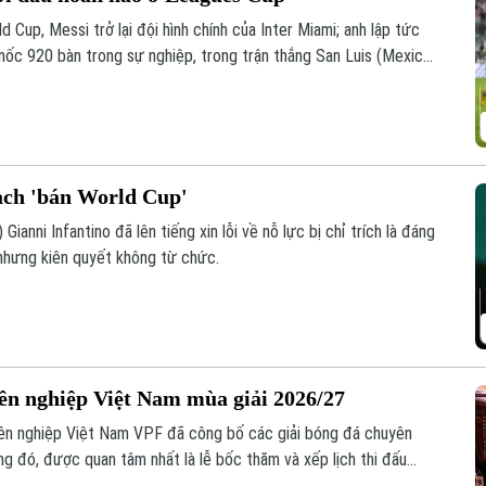
 Cup, Messi trở lại đội hình chính của Inter Miami; anh lập tức
 mốc 920 bàn trong sự nghiệp, trong trận thắng San Luis (Mexico)
oạch 'bán World Cup'
Gianni Infantino đã lên tiếng xin lỗi về nỗ lực bị chỉ trích là đáng
nhưng kiên quyết không từ chức.
yên nghiệp Việt Nam mùa giải 2026/27
ên nghiệp Việt Nam VPF đã công bố các giải bóng đá chuyên
g đó, được quan tâm nhất là lễ bốc thăm và xếp lịch thi đấu
ăm nay.