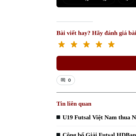
Play
Mut
Bài viết hay? Hãy đánh giá bài
0
Tin liên quan
U19 Futsal Việt Nam thua Ng
Công bố Giải Futsal HDBan