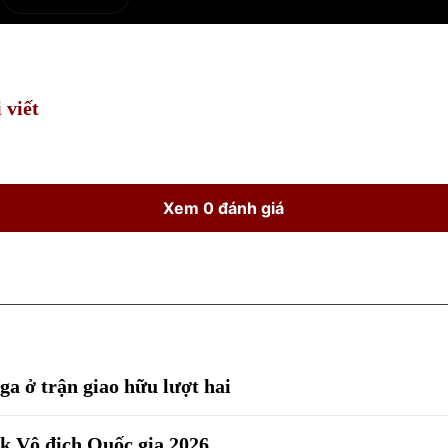
e
Current
Duration
Time
 viết
Xem 0 đánh giá
a ở trận giao hữu lượt hai
k Vô địch Quốc gia 2026