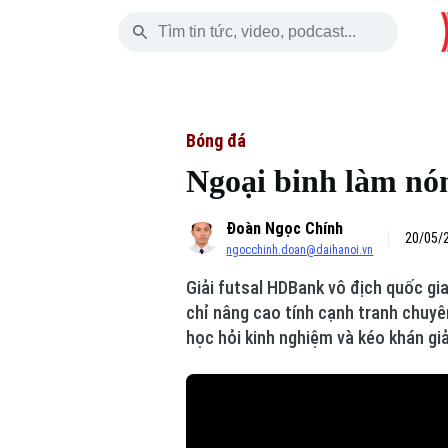
Thứ Sáu
THỜI SỰ
HÀ NỘI
THẾ GIỚI
07 Tháng 08, 2026
Hà Nội
Nhịp sống Hà Nộ
Tin tức
Bóng đá
Ngoại binh làm nón
Chính trị
Người Hà Nội
Quân s
Đoàn Ngọc Chính
Xã hội
Khoảnh khắc Hà 
Hồ sơ
20/05/2
ngocchinh.doan@daihanoi.vn
An ninh trật tự
Ẩm thực
Người V
Giải futsal HDBank vô địch quốc gi
chỉ nâng cao tính cạnh tranh chuyê
Công nghệ
học hỏi kinh nghiệm và kéo khán gi
Skip Ad