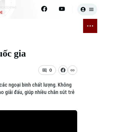
I
E
THỂ THAO
GIẢI TRÍ
ĐÃ PHÁT SÓNG
Bóng đá
Tin tức
uốc gia
ỡng
Quần vợt
Sao
sức khỏe
Golf
Điện ảnh
0
Thời trang
 các ngoại binh chất lượng. Không
 giải đấu, giúp nhiều chân sút trẻ
Âm nhạc