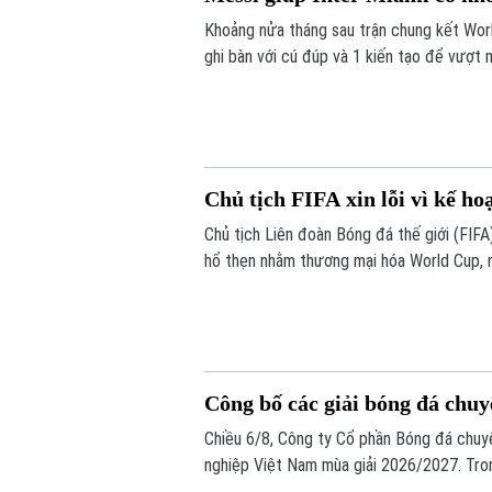
Khoảng nửa tháng sau trận chung kết World
ghi bàn với cú đúp và 1 kiến tạo để vượt
tỷ số 4-2 vào sáng nay.
Chủ tịch FIFA xin lỗi vì kế h
Chủ tịch Liên đoàn Bóng đá thế giới (FIFA) 
hổ thẹn nhằm thương mại hóa World Cup, 
Công bố các giải bóng đá chu
Chiều 6/8, Công ty Cổ phần Bóng đá chuy
nghiệp Việt Nam mùa giải 2026/2027. Tron
chính thức cho giải V.League 1 mùa giải n