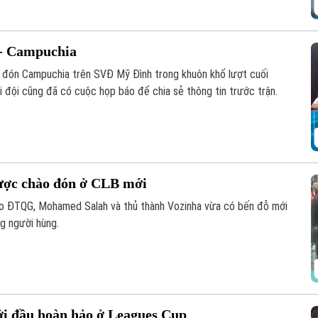
 - Campuchia
p đón Campuchia trên SVĐ Mỹ Đình trong khuôn khổ lượt cuối
đội cũng đã có cuộc họp báo để chia sẻ thông tin trước trận.
ược chào đón ở CLB mới
áo ĐTQG, Mohamed Salah và thủ thành Vozinha vừa có bến đỗ mới
g người hùng.
ởi đầu hoàn hảo ở Leagues Cup