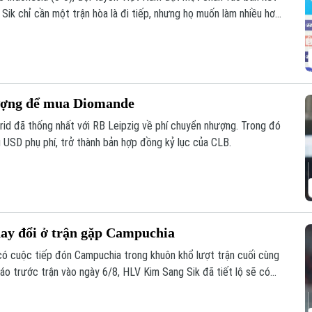
k chỉ cần một trận hòa là đi tiếp, nhưng họ muốn làm nhiều hơn
 thủ đã sớm bị loại để giành ngôi nhất bảng.
hượng để mua Diomande
id đã thống nhất với RB Leipzig về phí chuyển nhượng. Trong đó
u USD phụ phí, trở thành bản hợp đồng kỷ lục của CLB.
hay đổi ở trận gặp Campuchia
 có cuộc tiếp đón Campuchia trong khuôn khổ lượt trận cuối cùng
o trước trận vào ngày 6/8, HLV Kim Sang Sik đã tiết lộ sẽ có
ội hình đội tuyển Việt Nam, nhưng vẫn hướng tới chiến thắng