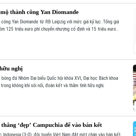
u mộ thành công Yan Diomande
 công Yan Diomande từ RB Leipzig với mức giá kỷ lục. Tổng giá
 gồm 125 triệu euro phí chuyển nhượng cố định và 15 triệu euro
 hữu nghị
B bóng đá Nhóm Đại biểu Quốc hội khóa XVI, Đại học Bách khoa
rong không khí sôi nổi, đoàn kết và thắm tình hữu nghị.
 thắng ‘đẹp’ Campuchia để vào bán kết
c Indonesia (3-0), đội tuyển Việt Nam đặt một chân vào bán kết