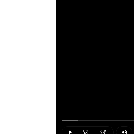
Loaded
:
5.81%