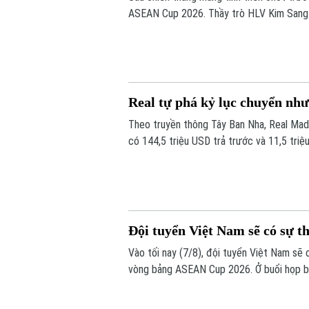
ASEAN Cup 2026. Thầy trò HLV Kim Sang Si
thế trước Campuchia, quyết thắng đẹp đối
Real tự phá kỷ lục chuyển n
Theo truyền thông Tây Ban Nha, Real Madr
có 144,5 triệu USD trả trước và 11,5 triệ
Đội tuyển Việt Nam sẽ có sự t
Vào tối nay (7/8), đội tuyển Việt Nam sẽ
vòng bảng ASEAN Cup 2026. Ở buổi họp bá
những sự điều chỉnh một số vị trí trong đ
trước Campuchia.