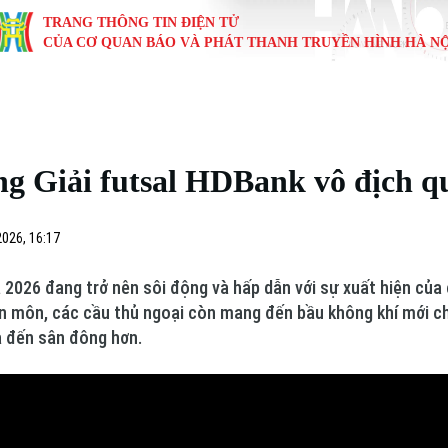
TRANG THÔNG TIN ĐIỆN TỬ
CỦA CƠ QUAN BÁO VÀ PHÁT THANH TRUYỀN HÌNH HÀ NỘ
KINH TẾ
NHÀ ĐẤT
TÀU VÀ XE
GIÁO DỤC
VĂN HÓA
SỨC KHỎ
i
Tin tức
Tin tức
Ô tô
Tin tức
Tin tức
Y tế
g Giải futsal HDBank vô địch q
ự
Cafe sáng
Đầu tư
Tàu
Tuyển sinh
Làng nghề
Dinh dư
Nội
Tài chính Ngân hàng
Căn hộ
Xe máy
Hướng nghiệp
Di tích
Tư vấn 
026, 16:17
iệt 4 phương
Doanh nghiệp
Đất đai
Thị trường
a 2026 đang trở nên sôi động và hấp dẫn với sự xuất hiện của
n môn, các cầu thủ ngoại còn mang đến bầu không khí mới cho
Kinh nghiệm
Đánh giá
ả đến sân đông hơn.