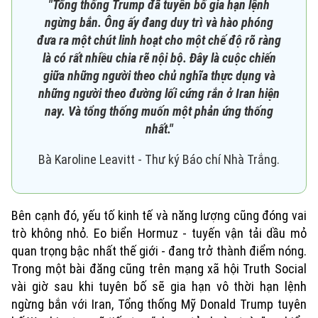
"Tổng thống Trump đã tuyên bố gia hạn lệnh
Xu hướng
ngừng bắn. Ông ấy đang duy trì và hào phóng
đưa ra một chút linh hoạt cho một chế độ rõ ràng
là có rất nhiều chia rẽ nội bộ. Đây là cuộc chiến
giữa những người theo chủ nghĩa thực dụng và
những người theo đường lối cứng rắn ở Iran hiện
nay. Và tổng thống muốn một phản ứng thống
nhất."
Bà Karoline Leavitt - Thư ký Báo chí Nhà Trắng.
Bên cạnh đó, yếu tố kinh tế và năng lượng cũng đóng vai
trò không nhỏ. Eo biển Hormuz - tuyến vận tải dầu mỏ
quan trọng bậc nhất thế giới - đang trở thành điểm nóng.
Trong một bài đăng cũng trên mạng xã hội Truth Social
vài giờ sau khi tuyên bố sẽ gia hạn vô thời hạn lệnh
ngừng bắn với Iran, Tổng thống Mỹ Donald Trump tuyên