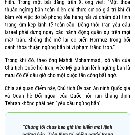
hiện. Trong một bài đăng trên X, ông viết: “Một thỏa
thuận ngừng bắn toàn diện chỉ thực sự có giá trị khi đi
kèm với việc dỡ bỏ phong tỏa hàng hải và chấm dứt tình
trạng kìm kẹp kinh tế toàn cầu. Đồng thời, Iran yêu cầu
Israel phải dừng ngay các hành động quân sự trên mọi
mặt trận. Không thể mở lại eo biển Hormuz trong bối
cảnh thỏa thuận ngừng bắn bị vi phạm trắng trợn.”
Trong khi đó, theo ông Mahdi Mohammadi, cố vấn của
Chủ tịch Quốc hội Iran, việc Mỹ gia hạn lệnh ngừng bắn là
mưu đồ để câu giờ cho một cuộc tấn công bất ngờ.
Chia sẻ quan điểm này, Chủ tịch Ủy ban An ninh Quốc gia
và Quan hệ Đối ngoại của Quốc hội Iran khẳng định
Tehran không phải bên “yêu cầu ngừng bắn”.
"Chúng tôi chưa bao giờ tìm kiếm một lệnh
Chuyên mục
ngừng bắn. Trên thực tế, nhiều người trong