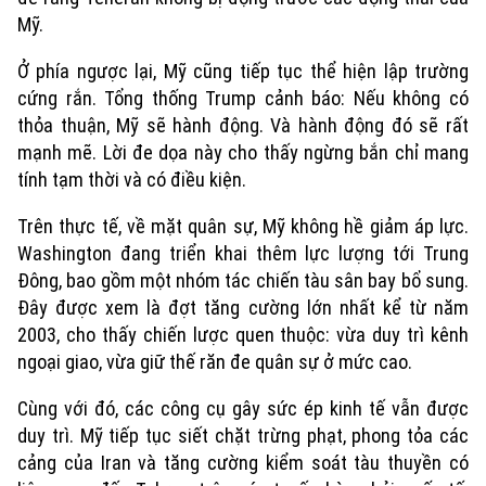
Đất đai
Xe máy
Mỹ.
Tuyển sinh
Tin tức
Sức khỏe
Kinh nghiệm
Thị trường
Ở phía ngược lại, Mỹ cũng tiếp tục thể hiện lập trường
Hướng nghiệp
Làng nghề
cứng rắn. Tổng thống Trump cảnh báo: Nếu không có
Y tế
Thể thao
Đánh giá
thỏa thuận, Mỹ sẽ hành động. Và hành động đó sẽ rất
Di tích
mạnh mẽ. Lời đe dọa này cho thấy ngừng bắn chỉ mang
Dinh dưỡng
Bóng đá
Giải trí
tính tạm thời và có điều kiện.
Tư vấn sức khỏe
Quần vợt
Trên thực tế, về mặt quân sự, Mỹ không hề giảm áp lực.
Tin tức
Đã phát sóng
Washington đang triển khai thêm lực lượng tới Trung
Golf
Sao
Đông, bao gồm một nhóm tác chiến tàu sân bay bổ sung.
Đây được xem là đợt tăng cường lớn nhất kể từ năm
Điện ảnh
2003, cho thấy chiến lược quen thuộc: vừa duy trì kênh
ngoại giao, vừa giữ thế răn đe quân sự ở mức cao.
Thời trang
Cùng với đó, các công cụ gây sức ép kinh tế vẫn được
Âm nhạc
duy trì. Mỹ tiếp tục siết chặt trừng phạt, phong tỏa các
cảng của Iran và tăng cường kiểm soát tàu thuyền có