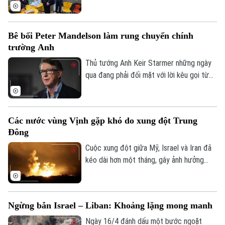
thay đổi cơ bản trong động lực an ninh
dò sau bầu cử cho thấy: Cựu Tổng thống
khu vực và tiềm ẩn những rủi ro địa chính
Bulgaria Rumen Radev đã đánh bại cựu
trị?
Thủ tướng Boyko Borissov với cách biệt
Bê bối Peter Mandelson làm rung chuyển chính
30 điểm trong cuộc tổng tuyển cử tại
trường Anh
Bulgaria, theo các kết quả thăm dò sau
bầu cử ban đầu.
Thủ tướng Anh Keir Starmer những ngày
qua đang phải đối mặt với lời kêu gọi từ
chức từ các đối thủ chính trị sau khi xuất
hiện thông tin gây tranh cãi liên quan đến
việc bổ nhiệm cựu Đại sứ tại Mỹ Peter
Các nước vùng Vịnh gặp khó do xung đột Trung
Mandelson.
Đông
Cuộc xung đột giữa Mỹ, Israel và Iran đã
kéo dài hơn một tháng, gây ảnh hưởng
nghiêm trọng tới kinh tế và an ninh của
các quốc gia Ả Rập vùng Vịnh.
Ngừng bắn Israel – Liban: Khoảng lặng mong manh
Ngày 16/4 đánh dấu một bước ngoặt