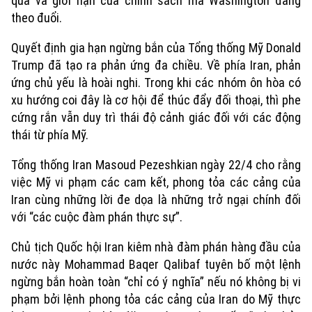
quả và giới hạn của chính sách mà Washington đang
theo đuổi.
Quyết định gia hạn ngừng bắn của Tổng thống Mỹ Donald
Trump đã tạo ra phản ứng đa chiều. Về phía Iran, phản
ứng chủ yếu là hoài nghi. Trong khi các nhóm ôn hòa có
xu hướng coi đây là cơ hội để thúc đẩy đối thoại, thì phe
cứng rắn vẫn duy trì thái độ cảnh giác đối với các động
thái từ phía Mỹ.
Tổng thống Iran Masoud Pezeshkian ngày 22/4 cho rằng
việc Mỹ vi phạm các cam kết, phong tỏa các cảng của
Iran cùng những lời đe dọa là những trở ngại chính đối
với “các cuộc đàm phán thực sự”.
Chủ tịch Quốc hội Iran kiêm nhà đàm phán hàng đầu của
nước này Mohammad Baqer Qalibaf tuyên bố một lệnh
ngừng bắn hoàn toàn “chỉ có ý nghĩa” nếu nó không bị vi
phạm bởi lệnh phong tỏa các cảng của Iran do Mỹ thực