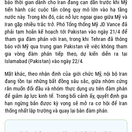
báo thời gian dành cho Iran đang cạn dần trước khi Mỹ
tiến hành các cuộc tấn công quy mô lớn vào hạ tầng
nước này. Trong khi đó, các nỗ lực ngoại giao giữa Mỹ và
Iran gặp nhiều trắc trở. Phó Tổng thống Mỹ JD Vance đã
phải tạm hoãn kế hoạch tới Pakistan vào ngày 21/4 để
tham gia đàm phán với Iran, trong khi Tehran đã thông
báo với Mỹ qua trung gian Pakistan về việc không tham
gia vòng đàm phán tiếp theo, dự kiến diễn ra tại
Islamabad (Pakistan) vào ngày 22/4.
Mặt khác, theo nhận định của giới chức Mỹ, nội bộ Iran
đang tồn tại những bất đồng sâu sắc, giữa nhóm cứng
rắn muốn đối đầu và nhóm thực dụng ưu tiên đàm phán
để giảm áp lực kinh tế. Trong bối cảnh ấy, quyết định gia
hạn ngừng bắn được kỳ vọng sẽ mở ra cơ hội để Iran
thống nhất lập trường và quay lại bàn đàm phán.