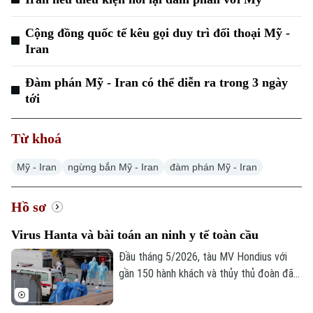
Cộng đồng quốc tế kêu gọi duy trì đối thoại Mỹ -
Iran
Đàm phán Mỹ - Iran có thể diễn ra trong 3 ngày
tới
Từ khoá
Mỹ - Iran
ngừng bắn Mỹ - Iran
đàm phán Mỹ - Iran
Hồ sơ
Virus Hanta và bài toán an ninh y tế toàn cầu
Đầu tháng 5/2026, tàu MV Hondius với
gần 150 hành khách và thủy thủ đoàn đã
trở thành "ổ dịch nổi" tại Nam Đại Tây
Dương do virus Hanta, buộc WHO và châu