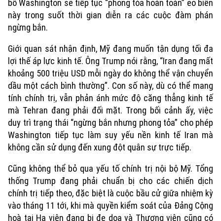
bố Washington sẽ tiếp tục “phong tỏa hoàn toàn” eo biển
này trong suốt thời gian diễn ra các cuộc đàm phán
ngừng bắn.
Giới quan sát nhận định, Mỹ đang muốn tận dụng tối đa
lợi thế áp lực kinh tế. Ông Trump nói rằng, “Iran đang mất
khoảng 500 triệu USD mỗi ngày do không thể vận chuyển
dầu một cách bình thường”. Con số này, dù có thể mang
tính chính trị, vẫn phản ánh mức độ căng thẳng kinh tế
mà Tehran đang phải đối mặt. Trong bối cảnh ấy, việc
duy trì trạng thái “ngừng bắn nhưng phong tỏa” cho phép
Washington tiếp tục làm suy yếu nền kinh tế Iran mà
không cần sử dụng đến xung đột quân sự trực tiếp.
Cũng không thể bỏ qua yếu tố chính trị nội bộ Mỹ. Tổng
thống Trump đang phải chuẩn bị cho các chiến dịch
chính trị tiếp theo, đặc biệt là cuộc bầu cử giữa nhiệm kỳ
vào tháng 11 tới, khi mà quyền kiểm soát của Đảng Cộng
hoà tại Hạ viện đang bị đe dọa và Thượng viện cũng có