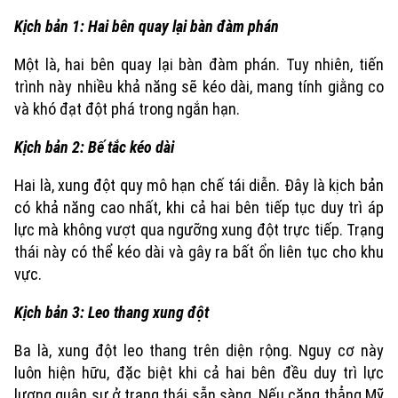
Kịch bản 1: Hai bên quay lại bàn đàm phán
Một là, hai bên quay lại bàn đàm phán. Tuy nhiên, tiến
trình này nhiều khả năng sẽ kéo dài, mang tính giằng co
và khó đạt đột phá trong ngắn hạn.
Theo dõi Hà Nội On
Kịch bản 2: Bế tắc kéo dài
Hai là, xung đột quy mô hạn chế tái diễn. Đây là kịch bản
có khả năng cao nhất, khi cả hai bên tiếp tục duy trì áp
lực mà không vượt qua ngưỡng xung đột trực tiếp. Trạng
thái này có thể kéo dài và gây ra bất ổn liên tục cho khu
vực.
Kịch bản 3: Leo thang xung đột
Ba là, xung đột leo thang trên diện rộng. Nguy cơ này
luôn hiện hữu, đặc biệt khi cả hai bên đều duy trì lực
lượng quân sự ở trạng thái sẵn sàng. Nếu căng thẳng Mỹ