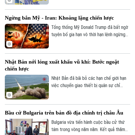
tạo (AI).
105 tỷ USD) cho Ukraine và thông qua gói
trừng phạt mới đối với Nga.
Ngừng bắn Mỹ - Iran: Khoảng lặng chiến lược
Tổng thống Mỹ Donald Trump đã bất ngờ
tuyên bố gia hạn vô thời hạn lệnh ngừng
bắn với Iran. Quyết định được đưa ra chỉ
vài giờ trước thời điểm thỏa thuận hết
hiệu lực đã thu hút sự quan tâm của cả
Nhật Bản nới lỏng xuất khẩu vũ khí: Bước ngoặt
thế giới.
chiến lược
Nhật Bản đã bãi bỏ các hạn chế giới hạn
việc chuyển giao thiết bị quân sự chỉ
trong năm loại phi sát thương, mở đường
cho việc xuất khẩu vũ khí sát thương. Đây
được đánh giá là một động thái có thể
Bầu cử Bulgaria trên bản đồ địa chính trị châu Âu
giúp ngành công nghiệp quốc phòng của
Nhật Bản cạnh tranh trên trường quốc tế.
Bulgaria vừa tiến hành cuộc bầu cử thứ
Liệu bước ngoặt này có dẫn đến những
tám trong vòng năm năm. Kết quả thăm