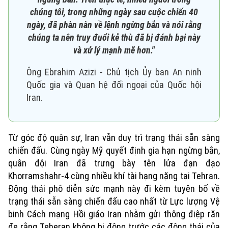
chúng tôi, trong những ngày sau cuộc chiến 40
Thời sự
ngày, đã phàn nàn về lệnh ngừng bắn và nói rằng
chúng ta nên truy đuổi kẻ thù đã bị đánh bại này
Hà Nội
Hà Nội
và xử lý mạnh mẽ hơn."
Chính trị
Ông Ebrahim Azizi - Chủ tịch Ủy ban An ninh
Nhịp sống Hà Nội
Thế giới
Quốc gia và Quan hệ đối ngoại của Quốc hội
Xã hội
Người Hà Nội
Iran.
Tin tức
Kinh tế
An ninh trật tự
Khoảnh khắc Hà Nội
Quân sự
Tin tức
Nhà đất
Từ góc độ quân sự, Iran vẫn duy trì trạng thái sẵn sàng
Công nghệ
Ẩm thực
Hồ sơ
chiến đấu. Cùng ngày Mỹ quyết định gia hạn ngừng bắn,
Cafe sáng
Tin tức
Tàu và Xe
quân đội Iran đã trưng bày tên lửa đạn đạo
Người Việt 4 phương
Khorramshahr-4 cùng nhiều khí tài hạng nặng tại Tehran.
Tài chính Ngân hàng
Đầu tư
Động thái phô diễn sức mạnh này đi kèm tuyên bố về
Ô tô
Giáo dục
trạng thái sẵn sàng chiến đấu cao nhất từ Lực lượng Vệ
Doanh nghiệp
Căn hộ
Tàu
binh Cách mạng Hồi giáo Iran nhằm gửi thông điệp răn
Tin tức
Văn hóa
đe rằng Teheran không bị động trước các động thái của