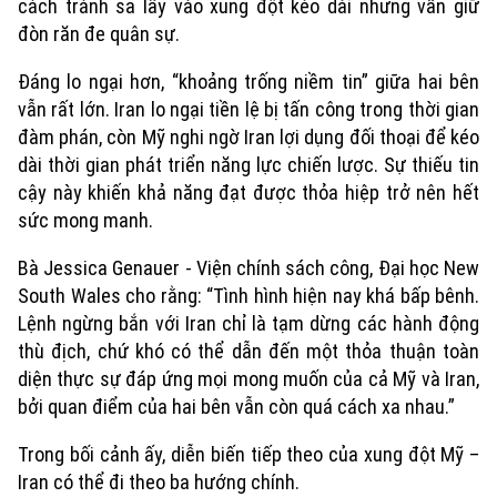
cách tránh sa lầy vào xung đột kéo dài nhưng vẫn giữ
đòn răn đe quân sự.
Đáng lo ngại hơn, “khoảng trống niềm tin” giữa hai bên
vẫn rất lớn. Iran lo ngại tiền lệ bị tấn công trong thời gian
đàm phán, còn Mỹ nghi ngờ Iran lợi dụng đối thoại để kéo
dài thời gian phát triển năng lực chiến lược. Sự thiếu tin
cậy này khiến khả năng đạt được thỏa hiệp trở nên hết
sức mong manh.
Bà Jessica Genauer - Viện chính sách công, Đại học New
South Wales cho rằng: “Tình hình hiện nay khá bấp bênh.
Lệnh ngừng bắn với Iran chỉ là tạm dừng các hành động
thù địch, chứ khó có thể dẫn đến một thỏa thuận toàn
diện thực sự đáp ứng mọi mong muốn của cả Mỹ và Iran,
bởi quan điểm của hai bên vẫn còn quá cách xa nhau.”
Trong bối cảnh ấy, diễn biến tiếp theo của xung đột Mỹ –
Iran có thể đi theo ba hướng chính.