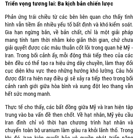
Triển vọng tương lai: Ba kịch bản chiến lược
Phản ứng trái chiều từ các bên liên quan cho thấy tình
hình vẫn tiềm ẩn nhiều yếu tố bất định và khó kiểm soát.
Gia hạn ngừng bắn, về bản chất, chỉ là một giải pháp
mang tính tạm thời nhằm kéo giãn thời gian, chứ chưa
giải quyết được các mâu thuẫn cốt lõi trong quan hệ Mỹ -
Iran. Trong bối cảnh ấy, mỗi động thái tiếp theo của các
bên đều có thể tạo ra hiệu ứng dây chuyền, làm thay đổi
cục diện khu vực theo những hướng khó lường. Câu hỏi
được đặt ra hiện nay điều gì sẽ xảy ra tiếp theo trong bối
cảnh ranh giới giữa hòa bình và xung đột leo thang vẫn
hết sức mong manh.
Thực tế cho thấy, các bất đồng giữa Mỹ và Iran hiện tập
trung vào ba vấn đề then chốt. Về hạt nhân, Mỹ yêu cầu
Iran đình chỉ vô thời hạn chương trình hạt nhân và
chuyển toàn bộ uranium làm giàu ra khỏi lãnh thổ. Trong
khi đó, Iran kiên quyết bảo vệ quyền phát triển năng