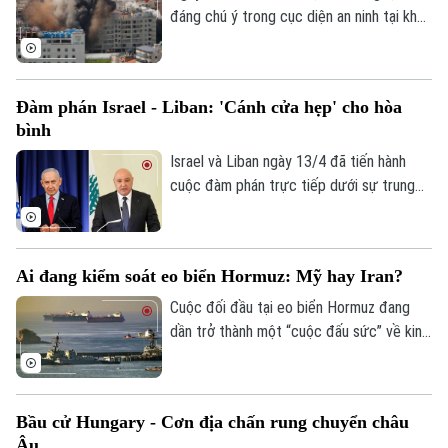
đáng chú ý trong cục diện an ninh tại khu
vực Trung Đông khi Israel và Liban đạt
được thỏa thuận ngừng bắn kéo dài 10
ngày. Hàng loạt câu hỏi đang được đặt ra:
Đàm phán Israel - Liban: 'Cánh cửa hẹp' cho hòa
Liệu đây có phải là bước mở đầu cho một
bình
tiến trình ngoại giao rộng hơn, hay chỉ là
khoảng lặng trước một đợt leo thang
Israel và Liban ngày 13/4 đã tiến hành
mới?
cuộc đàm phán trực tiếp dưới sự trung
gian của Mỹ tại Washington. Đây là lần
đầu tiên sau hơn 30 năm, các đại diện cấp
cao của hai nước mới có một cuộc tiếp
Ai đang kiểm soát eo biển Hormuz: Mỹ hay Iran?
xúc trực diện công khai, thay vì trao đổi
gián tiếp qua các bên thứ ba như trước
Cuộc đối đầu tại eo biển Hormuz đang
đây.
dần trở thành một “cuộc đấu sức” về kinh
tế quy mô lớn. Theo nhiều chuyên gia
quốc tế, đây là giai đoạn mà cả hai bên
đang thử giới hạn chịu đựng của nhau và
Bầu cử Hungary - Cơn địa chấn rung chuyển châu
câu hỏi quan trọng nhất lúc này là: bên
Âu