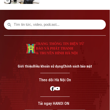
khả năng phòng thủ trước những mối đe
dọa mới. Trong bối cảnh đó, Ukraine bất
ngờ nổi lên như một đối tác tiềm năng
nhờ kinh nghiệm thực chiến trong việc đối
phó với UAV trong chiến tranh hiện đại.
TRANG THÔNG TIN ĐIỆN TỬ
BÁO VÀ PHÁT THANH
& TRUYỀN HÌNH HÀ NỘI
Giới thiệu
Điều khoản sử dụng
Chính sách bảo mật
Theo dõi Hà Nội On
Tải ngay HANOI ON