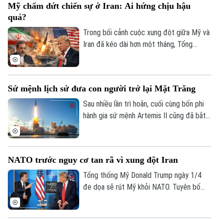
Mỹ chấm dứt chiến sự ở Iran: Ai hứng chịu hậu
nhân, miễn là bảo vệ được trẻ em trước
quả?
những mối nguy trực tuyến.
Trong bối cảnh cuộc xung đột giữa Mỹ và
Iran đã kéo dài hơn một tháng, Tổng
thống Donald Trump đang phát đi những
tín hiệu cho thấy ông có thể sớm chấm
dứt chiến sự. Trong bài phát biểu trước
Sứ mệnh lịch sử đưa con người trở lại Mặt Trăng
toàn quốc ngày 2/4, ông chủ Nhà trắng
bày tỏ tin tưởng rằng các mục tiêu của
Sau nhiều lần trì hoãn, cuối cùng bốn phi
chiến dịch quân sự tại Iran gần như đã đạt
hành gia sứ mệnh Artemis II cũng đã bắt
được và Mỹ đang tiến đến giai đoạn cuối
đầu chuyến du hành lên Mặt Trăng đầu
cùng của cuộc xung đột.
tiên của nhân loại sau hơn nửa thế kỷ.
NATO trước nguy cơ tan rã vì xung đột Iran
Tổng thống Mỹ Donald Trump ngày 1/4
đe dọa sẽ rút Mỹ khỏi NATO. Tuyên bố
được đưa ra sau khi các nước thành viên
NATO ở châu Âu không sẵn lòng tham gia