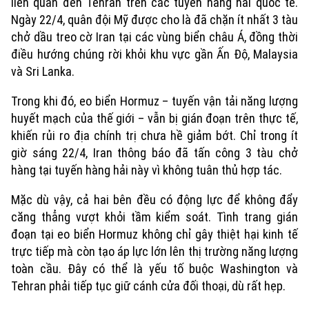
liên quan đến Tehran trên các tuyến hàng hải quốc tế.
Ngày 22/4, quân đội Mỹ được cho là đã chặn ít nhất 3 tàu
chở dầu treo cờ Iran tại các vùng biển châu Á, đồng thời
điều hướng chúng rời khỏi khu vực gần Ấn Độ, Malaysia
và Sri Lanka.
Trong khi đó, eo biển Hormuz – tuyến vận tải năng lượng
huyết mạch của thế giới – vẫn bị gián đoạn trên thực tế,
khiến rủi ro địa chính trị chưa hề giảm bớt. Chỉ trong ít
giờ sáng 22/4, Iran thông báo đã tấn công 3 tàu chở
hàng tại tuyến hàng hải này vì không tuân thủ hợp tác.
Mặc dù vậy, cả hai bên đều có động lực để không đẩy
căng thẳng vượt khỏi tầm kiểm soát. Tình trang gián
đoạn tại eo biển Hormuz không chỉ gây thiệt hại kinh tế
trực tiếp mà còn tạo áp lực lớn lên thị trường năng lượng
toàn cầu. Đây có thể là yếu tố buộc Washington và
Tehran phải tiếp tục giữ cánh cửa đối thoại, dù rất hẹp.