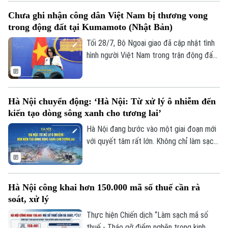
Thành phố đã và đang triển khai quyết
Chưa ghi nhận công dân Việt Nam bị thương vong
liệt, đồng bộ nhiều giải pháp, từ hoàn
trong động đất tại Kumamoto (Nhật Bản)
thiện thể chế, đầu tư hạ tầng đến ứng
dụng khoa học công nghệ, với quyết tâm
Tối 28/7, Bộ Ngoại giao đã cập nhật tình
cao nhất bảo vệ an toàn tính mạng, tài sản
hình người Việt Nam trong trận động đất
của nhân dân.
7 độ Richter tại tỉnh Kumamoto (Nhật
Bản), gây ra những thiệt hại về người và
Liên hệ đường dây nóng (bấm để gọi)
của tại khu vực này.
Tòa soạn
Tòa soạn
Hà Nội chuyển động: ‘Hà Nội: Từ xử lý ô nhiễm đến
kiến tạo dòng sông xanh cho tương lai’
0865.116.699 (hotline)
0865.116.699
Hà Nội đang bước vào một giai đoạn mới
với quyết tâm rất lớn. Không chỉ làm sạch
những dòng sông đã ô nhiễm nhiều năm,
hàng loạt công trình, dự án quy mô lớn sẽ
hướng tới mục tiêu lâu dài - đó là phục hồi
Hà Nội công khai hơn 150.000 mã số thuế cần rà
hệ sinh thái, tái thiết không gian phát
soát, xử lý
triển, phát huy giá trị văn hóa - lịch sử và
biến các dòng sông trở thành những
Thực hiện Chiến dịch “Làm sạch mã số
không gian xanh của đô thị hiện đại.
thuế - Tháo gỡ điểm nghẽn trong kinh