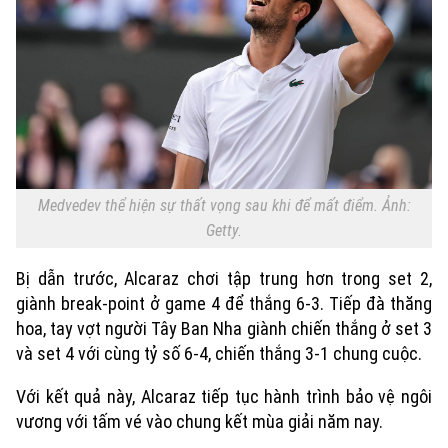
Medvedev thể hiện sự thất vọng sau khi để mất điểm. Ảnh:
Getty.
Bị dẫn trước, Alcaraz chơi tập trung hơn trong set 2,
giành break-point ở game 4 để thắng 6-3. Tiếp đà thăng
hoa, tay vợt người Tây Ban Nha giành chiến thắng ở set 3
và set 4 với cùng tỷ số 6-4, chiến thắng 3-1 chung cuộc.
Xu hướng
Với kết quả này, Alcaraz tiếp tục hành trình bảo vệ ngôi
vương với tấm vé vào chung kết mùa giải năm nay.