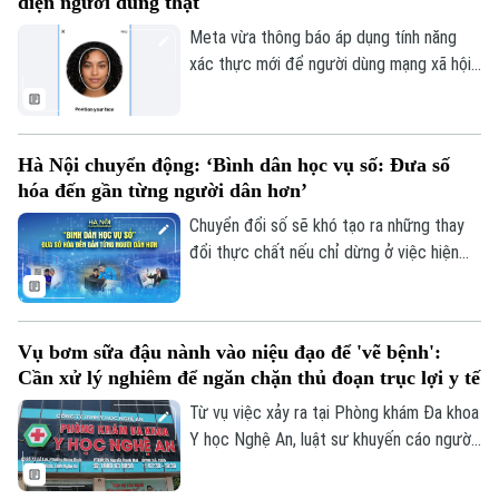
diện người dùng thật
nghĩa nhân văn sâu sắc của Đảng bộ, chính
quyền và nhân dân Thủ đô.
Meta vừa thông báo áp dụng tính năng
xác thực mới để người dùng mạng xã hội
này chứng minh tài khoản của mình thuộc
về một người thật chứ không phải sản
phẩm trí tuệ nhân tạo (AI).
Hà Nội chuyển động: ‘Bình dân học vụ số: Đưa số
hóa đến gần từng người dân hơn’
Chuyển đổi số sẽ khó tạo ra những thay
đổi thực chất nếu chỉ dừng ở việc hiện
đại hóa bộ máy hành chính hay ứng dụng
công nghệ trong cơ quan nhà nước. Tại
Hà Nội, tinh thần đó đang từng bước
Vụ bơm sữa đậu nành vào niệu đạo để 'vẽ bệnh':
được cụ thể hóa bằng những lớp "Bình
Cần xử lý nghiêm để ngăn chặn thủ đoạn trục lợi y tế
dân học vụ số" ngay từ cơ sở, giúp người
dân, nhất là người cao tuổi, người yếu thế
Từ vụ việc xảy ra tại Phòng khám Đa khoa
và những người ít có điều kiện tiếp cận
Y học Nghệ An, luật sư khuyến cáo người
công nghệ, từng bước làm chủ các nền
dân cần thận trọng khi lựa chọn cơ sở
tảng số.
khám chữa bệnh, đồng thời kiến nghị siết