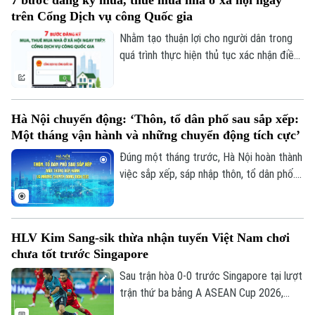
7 bước đăng ký mua, thuê mua nhà ở xã hội ngay
khai nhiều nhiệm vụ mới, như: sử dụng
trên Cổng Dịch vụ công Quốc gia
thống nhất một bộ SGK, đẩy mạnh chuyển
đổi số, giáo dục STEM, ứng dụng trí tuệ
Nhằm tạo thuận lợi cho người dân trong
nhân tạo và từng bước đưa tiếng Anh trở
quá trình thực hiện thủ tục xác nhận điều
thành ngôn ngữ thứ hai trong trường học.
kiện về nhà ở để được mua, thuê mua nhà
ở xã hội, Trung tâm Phục vụ hành chính
công thành phố Hà Nội hướng dẫn quy
Hà Nội chuyển động: ‘Thôn, tổ dân phố sau sắp xếp:
trình nộp hồ sơ trực tuyến trên Cổng Dịch
Một tháng vận hành và những chuyển động tích cực’
vụ công Quốc gia với 7 bước đơn giản,
nhanh chóng.
Đúng một tháng trước, Hà Nội hoàn thành
việc sắp xếp, sáp nhập thôn, tổ dân phố.
Theo dõi Hà Nội On
Từ hơn 5.400 thôn, tổ dân phố, toàn thành
phố đã sắp xếp, sáp nhập còn 2.755 đơn
vị. Việc sắp xếp không đơn thuần là giảm
HLV Kim Sang-sik thừa nhận tuyển Việt Nam chơi
đầu mối mà cốt lõi nhằm nâng cao chất
chưa tốt trước Singapore
lượng quản trị ở cơ sở, giúp đội ngũ cán
bộ gần dân, sát dân, giải quyết công việc
Sau trận hòa 0-0 trước Singapore tại lượt
nhanh hơn, phục vụ người dân ngày càng
trận thứ ba bảng A ASEAN Cup 2026,
tốt hơn.
HLV Kim Sang-sik đã thẳng thắn chỉ ra