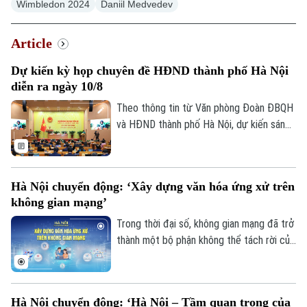
Wimbledon 2024
Daniil Medvedev
Article
Dự kiến kỳ họp chuyên đề HĐND thành phố Hà Nội
diễn ra ngày 10/8
Theo thông tin từ Văn phòng Đoàn ĐBQH
và HĐND thành phố Hà Nội, dự kiến sáng
10/8, HĐND thành phố Hà Nội khóa XVII,
Chuyên mục
nhiệm kỳ 2026-2031 sẽ tổ chức kỳ họp
Thời sự
thứ sáu (kỳ họp chuyên đề) để xem xét,
Hà Nội chuyển động: ‘Xây dựng văn hóa ứng xử trên
quyết định các nội dung quan trọng thuộc
không gian mạng’
thẩm quyền.
Hà Nội
Hà Nội
Trong thời đại số, không gian mạng đã trở
Chính trị
thành một bộ phận không thể tách rời của
Nhịp sống Hà Nội
Thế giới
đời sống. Chỉ với một chiếc điện thoại
Xã hội
thông minh, mỗi người đều có thể chia sẻ
Người Hà Nội
Tin tức
Kinh tế
thông tin, bày tỏ quan điểm, kết nối với
Hà Nội chuyển động: ‘Hà Nội – Tầm quan trọng của
An ninh trật tự
cộng đồng trong vài giây. Nhưng cũng