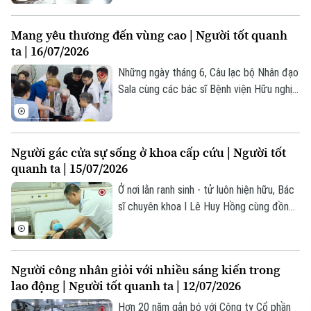
tảng để địa phương bảo tồn và phát huy
Phó Giám đốc: Nguyễn Kim Khiêm, Nguyễn Minh Đức, Nguyễn Thành Lợi
một giá trị văn hóa vẫn đang hiện hữu
Mang yêu thương đến vùng cao | Người tốt quanh
trong đời sống hôm nay.
ta | 16/07/2026
Những ngày tháng 6, Câu lạc bộ Nhân đạo
Sala cùng các bác sĩ Bệnh viện Hữu nghị
Việt Đức và chuyên gia y tế đến từ Hoa
Kỳ đã có mặt tại tỉnh Lào Cai. Một hành
trình thiện nguyện đặc biệt, nơi những bàn
Người gác cửa sự sống ở khoa cấp cứu | Người tốt
tay y khoa không chỉ mang đến hy vọng,
quanh ta | 15/07/2026
mà còn gieo lại tri thức cho đội ngũ y tế
cơ sở.
Ở nơi lằn ranh sinh - tử luôn hiện hữu, Bác
sĩ chuyên khoa I Lê Huy Hồng cùng đồng
nghiệp vẫn lặng lẽ làm công việc của
những người “gác cửa” sự sống.
Người công nhân giỏi với nhiều sáng kiến trong
lao động | Người tốt quanh ta | 12/07/2026
Hơn 20 năm gắn bó với Công ty Cổ phần