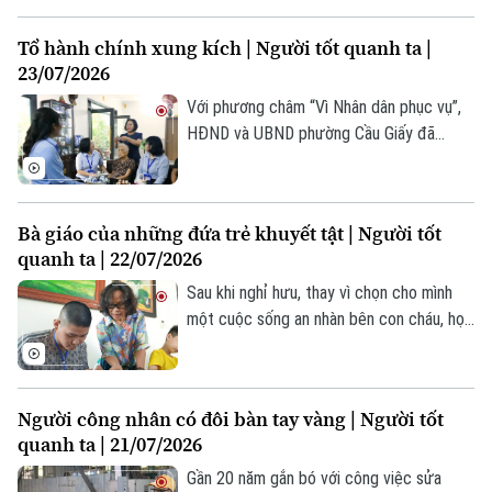
cái bắt tay thật chặt, những nụ cười, lời
hỏi han chân tình… như xóa nhòa khoảng
Tổ hành chính xung kích | Người tốt quanh ta |
cách thời gian, đưa họ về lại những năm
23/07/2026
tháng cùng đi mở đường, tải đạn.
Với phương châm “Vì Nhân dân phục vụ”,
HĐND và UBND phường Cầu Giấy đã
thành lập ba Tổ hành chính xung kích. Bất
cứ khi nào nhận được thông tin từ cơ sở,
các tổ lại lên đường, mang dịch vụ hành
Bà giáo của những đứa trẻ khuyết tật | Người tốt
chính đến tận nhà người dân.
quanh ta | 22/07/2026
Sau khi nghỉ hưu, thay vì chọn cho mình
một cuộc sống an nhàn bên con cháu, họa
sĩ - nhà giáo Bùi Thị Thái Hà tiếp tục hành
trình giảng dạy của mình tại nhiều câu lạc
bộ tranh thiếu nhi, đặc biệt tại các trung
Người công nhân có đôi bàn tay vàng | Người tốt
tâm bảo trợ trẻ em khuyết tật, có hoàn
quanh ta | 21/07/2026
cảnh khó khăn.
Gần 20 năm gắn bó với công việc sửa