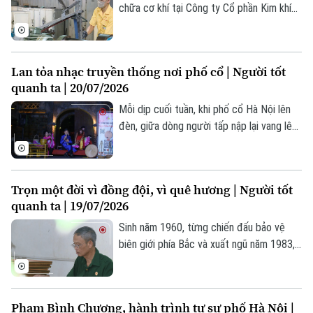
chữa cơ khí tại Công ty Cổ phần Kim khí
Thăng Long, anh Nguyễn Văn Thịnh không
Liên hệ đường dây nóng (bấm để gọi)
chỉ được biết đến là người thợ lành nghề
Tòa soạn
Tòa soạn
mà còn là một tấm gương tiêu biểu trong
Lan tỏa nhạc truyền thống nơi phố cổ | Người tốt
phong trào thi đua lao động giỏi, lao động
0865.116.699 (hotline)
0865.116.699
quanh ta | 20/07/2026
sáng tạo.
Mỗi dịp cuối tuần, khi phố cổ Hà Nội lên
đèn, giữa dòng người tấp nập lại vang lên
những câu hát chèo, hát văn – những
thanh âm đã theo suốt chiều dài văn hóa
dân tộc.
Trọn một đời vì đồng đội, vì quê hương | Người tốt
quanh ta | 19/07/2026
Sinh năm 1960, từng chiến đấu bảo vệ
biên giới phía Bắc và xuất ngũ năm 1983,
cựu chiến binh Đinh Xuân Long tiếp tục
dấn thân vào "mặt trận" mới trong thời
bình.
Phạm Bình Chương, hành trình tự sự phố Hà Nội |