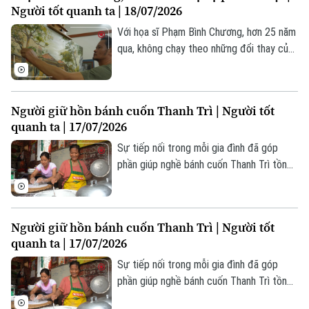
Người tốt quanh ta | 18/07/2026
Với họa sĩ Phạm Bình Chương, hơn 25 năm
qua, không chạy theo những đổi thay của
thị trường hay xu hướng sáng tác, anh
lặng lẽ chọn phố Hà Nội làm mạch nguồn
duy nhất trong hành trình sáng tạo nghệ
Người giữ hồn bánh cuốn Thanh Trì | Người tốt
thuật của mình.
quanh ta | 17/07/2026
Sự tiếp nối trong mỗi gia đình đã góp
phần giúp nghề bánh cuốn Thanh Trì tồn
tại suốt nhiều thập kỷ. Đó cũng là nền
Bản quyền thuộc về Cơ quan Báo và Phát thanh Truyền hình Hà Nội Giấy
phép số: Số 63/GP-TTDT, cấp ngày 10/05/2023
tảng để địa phương bảo tồn và phát huy
một giá trị văn hóa vẫn đang hiện hữu
TRANG THÔNG TIN ĐIỆN TỬ
Người giữ hồn bánh cuốn Thanh Trì | Người tốt
trong đời sống hôm nay.
quanh ta | 17/07/2026
CỦA CƠ QUAN BÁO VÀ PHÁT THANH TRUYỀN HÌNH HÀ NỘI
Sự tiếp nối trong mỗi gia đình đã góp
Số 3-5 Huỳnh Thúc Kháng-Phường Láng-Hà Nội
phần giúp nghề bánh cuốn Thanh Trì tồn
Giám đốc: VŨ MINH TUẤN
tại suốt nhiều thập kỷ. Đó cũng là nền