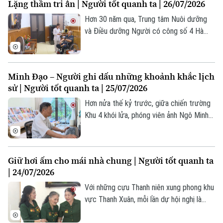
Lặng thầm tri ân | Người tốt quanh ta | 26/07/2026
Nghệ thuật Tuồng cổ ở Ngự Câu vẫn
được lưu truyền bởi những người đam mê
Hơn 30 năm qua, Trung tâm Nuôi dưỡng
môn nghệ thuật truyền thống quê hương.
và Điều dưỡng Người có công số 4 Hà
Nội đã trở thành nơi gắn bó của nhiều
thương binh, bệnh binh và người có công
trên địa bàn Thủ đô. Mỗi năm, khoảng
Minh Đạo – Người ghi dấu những khoảnh khắc lịch
4.000 lượt thương binh, bệnh binh, người
sử | Người tốt quanh ta | 25/07/2026
có công được đón tiếp, chăm sóc, điều
dưỡng tại đây.
Hơn nửa thế kỷ trước, giữa chiến trường
Khu 4 khói lửa, phóng viên ảnh Ngô Minh
Đạo của Thông tấn xã Việt Nam đã có
mặt ở những nơi ác liệt nhất để ghi lại
Theo dõi Hà Nội On
cuộc chiến đấu của quân và dân ta.
Giữ hơi ấm cho mái nhà chung | Người tốt quanh ta
| 24/07/2026
Với những cựu Thanh niên xung phong khu
vực Thanh Xuân, mỗi lần dự hội nghị là
một lần họ được gặp lại đồng đội. Những