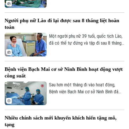
Bệnh viện Thanh Nhàn can thiệp nút mạch
cầm máu thành công, giúp kiểm soát biến
chứng nguy kịch và trở về nhà trong
Người phụ nữ Lào đi lại được sau 8 tháng liệt hoàn
những ngày cuối đời.
toàn
Một người phụ nữ 39 tuổi, quốc tịch Lào,
đã có thể tự đứng và tập đi sau 8 tháng
liệt hoàn toàn hai chân nhờ ca vi phẫu giải
Bản quyền thuộc về Cơ quan Báo và Phát thanh Truyền hình Hà Nội Giấy
ép tủy cổ thành công tại Bệnh viện Bạch
phép số: Số 63/GP-TTDT, cấp ngày 10/05/2023
Mai.
Bệnh viện Bạch Mai cơ sở Ninh Bình hoạt động vượt
TRANG THÔNG TIN ĐIỆN TỬ
công suất
CỦA CƠ QUAN BÁO VÀ PHÁT THANH TRUYỀN HÌNH HÀ NỘI
Sau hơn một tháng đi vào hoạt động,
Số 3-5 Huỳnh Thúc Kháng-Phường Láng-Hà Nội
Bệnh viện Bạch Mai cơ sở Ninh Bình đã
vượt 100% công suất giường bệnh, nhiều
Giám đốc: VŨ MINH TUẤN
chuyên khoa có thời điểm tiến sát 150%.
Phó Giám đốc: Nguyễn Kim Khiêm, Nguyễn Minh Đức, Nguyễn Thành Lợi
Không chỉ đáp ứng nhu cầu khám chữa
Nhiều chính sách mới khuyến khích hiến tặng mô,
bệnh ngày càng lớn, sự hiện diện của bệnh
tạng
viện còn giúp nhiều ca nhồi máu cơ tim,