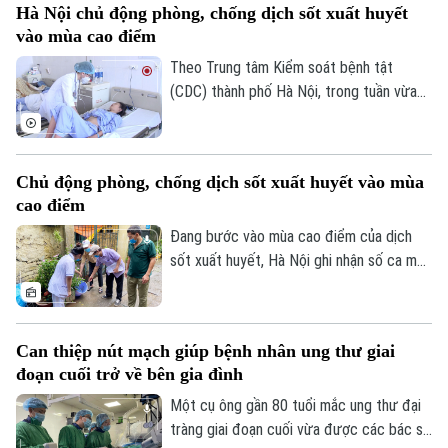
Hà Nội chủ động phòng, chống dịch sốt xuất huyết
“Giải pháp nâng cao thị lực trong thời đại
Tòa soạn
Tòa soạn
vào mùa cao điểm
số” được báo Nhân dân tổ chức.
0865.116.699 (hotline)
0865.116.699
Theo Trung tâm Kiểm soát bệnh tật
(CDC) thành phố Hà Nội, trong tuần vừa
qua, số ca mắc sốt xuất huyết trên địa
bàn tăng nhanh do thời tiết mưa nhiều, độ
ẩm cao tạo điều kiện thuận lợi cho muỗi
Chủ động phòng, chống dịch sốt xuất huyết vào mùa
truyền bệnh phát triển.
cao điểm
Đang bước vào mùa cao điểm của dịch
sốt xuất huyết, Hà Nội ghi nhận số ca mắc
có xu hướng gia tăng qua từng tuần.
Trước diễn biến này, cùng với sự vào cuộc
của ngành y tế, việc chủ động phòng bệnh
Can thiệp nút mạch giúp bệnh nhân ung thư giai
ngay từ mỗi gia đình, mỗi khu dân cư
đoạn cuối trở về bên gia đình
được xem là giải pháp quan trọng để ngăn
chặn dịch lây lan.
Một cụ ông gần 80 tuổi mắc ung thư đại
tràng giai đoạn cuối vừa được các bác sĩ