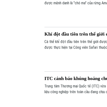
được mệnh danh là "chó ma" của rừng Ama
hàng nghìn bức ảnh từ hệ thống bẫy ảnh, 
sống của một trong những loài chó hoang 
Khỉ đột đầu tiên trên thế giớ
Cá thể khỉ đột đầu tiên trên thế giới đư
được thực hiện tại Công viên Safari thuộc
nhiễm trùng đã lan đến một phần hộp sọ c
ITC cảnh báo khủng hoảng ch
Trung tâm Thương mại Quốc tế (ITC) vừa 
liệu công nghiệp trên toàn cầu đang chịu 
gián đoạn.