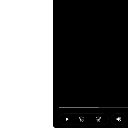
Loaded
:
14.85%
Play
Mut