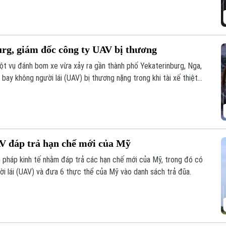
urg, giám đốc công ty UAV bị thương
ột vụ đánh bom xe vừa xảy ra gần thành phố Yekaterinburg, Nga,
ay không người lái (UAV) bị thương nặng trong khi tài xế thiệt
o các nhà sản xuất UAV của Nga chỉ trong vòng một tuần qua.
V đáp trả hạn chế mới của Mỹ
 pháp kinh tế nhằm đáp trả các hạn chế mới của Mỹ, trong đó có
ười lái (UAV) và đưa 6 thực thể của Mỹ vào danh sách trả đũa.