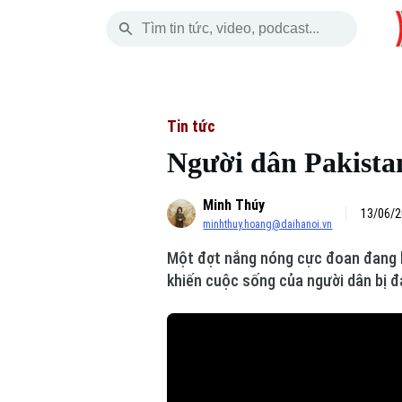
Thứ Sáu
THỜI SỰ
HÀ NỘI
THẾ GIỚI
07 Tháng 08, 2026
Hà Nội
Nhịp sống Hà Nộ
Tin tức
Tin tức
Người dân Pakistan
Chính trị
Người Hà Nội
Quân s
Minh Thúy
Xã hội
Khoảnh khắc Hà 
Hồ sơ
13/06/2
minhthuy.hoang@daihanoi.vn
An ninh trật tự
Ẩm thực
Người V
Một đợt nắng nóng cực đoan đang ba
khiến cuộc sống của người dân bị đ
Công nghệ
Skip Ad