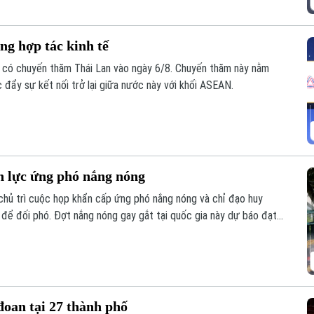
g hợp tác kinh tế
 có chuyến thăm Thái Lan vào ngày 6/8. Chuyến thăm này nằm
 đẩy sự kết nối trở lại giữa nước này với khối ASEAN.
 lực ứng phó nắng nóng
ủ trì cuộc họp khẩn cấp ứng phó nắng nóng và chỉ đạo huy
 để đối phó. Đợt nắng nóng gay gắt tại quốc gia này dự báo đạt
 nhiệt độ có thể lên tới 39 độ C. Thời tiết cực đoan này đến nay
đoan tại 27 thành phố