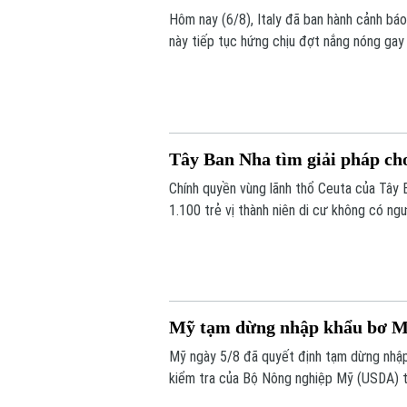
Hôm nay (6/8), Italy đã ban hành cảnh bá
này tiếp tục hứng chịu đợt nắng nóng gay
Tây Ban Nha tìm giải pháp cho
Chính quyền vùng lãnh thổ Ceuta của Tây 
1.100 trẻ vị thành niên di cư không có ngư
72.000 người di cư đổ bộ trong một tuần q
quá tải nghiêm trọng.
Mỹ tạm dừng nhập khẩu bơ Mex
Mỹ ngày 5/8 đã quyết định tạm dừng nhập
kiểm tra của Bộ Nông nghiệp Mỹ (USDA) t
ninh.