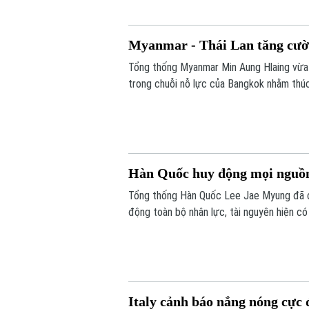
Myanmar - Thái Lan tăng cườn
Tổng thống Myanmar Min Aung Hlaing vừa
trong chuỗi nỗ lực của Bangkok nhằm thúc
Hàn Quốc huy động mọi nguồn
Tổng thống Hàn Quốc Lee Jae Myung đã ch
động toàn bộ nhân lực, tài nguyên hiện có
đỉnh tại thủ đô Seoul trong ngày 6/8, với
đã khiến hơn 20 người tử vong.
Italy cảnh báo nắng nóng cực 