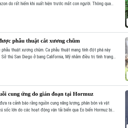
zon do rất hiếm khi xuất hiện trước mắt con người. Thông qua
các nhà khoa học đã có thêm hình dung về tập tính và môi trường
dã ít được biết đến nhất ở khu vực Mỹ Latinh.
i được phẫu thuật cắt xương chũm
ợc phẫu thuật xương chũm. Ca phẫu thuật mang tính đột phá này
 Sở thú San Diego ở bang California, Mỹ nhằm điều trị tình trạng
ủa con vật.
uỗi cung ứng do gián đoạn tại Hormuz
đưa ra cảnh báo rằng nguồn cung năng lượng, phân bón và vật
cú sốc lớn do các hoạt động vận tải biển qua Eo biển Hormuz bị