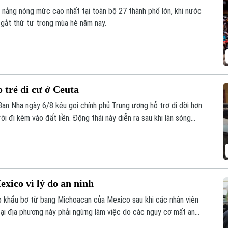
o nắng nóng mức cao nhất tại toàn bộ 27 thành phố lớn, khi nước
 gắt thứ tư trong mùa hè năm nay.
 trẻ di cư ở Ceuta
Ban Nha ngày 6/8 kêu gọi chính phủ Trung ương hỗ trợ di dời hơn
ời đi kèm vào đất liền. Động thái này diễn ra sau khi làn sóng
ua đã khiến các trung tâm tiếp nhận tại đây rơi vào trạng thái
ico vì lý do an ninh
 khẩu bơ từ bang Michoacan của Mexico sau khi các nhân viên
ại địa phương này phải ngừng làm việc do các nguy cơ mất an