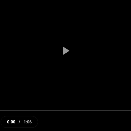
Play
Video
0:00
/
1:06
e
Current
Duration