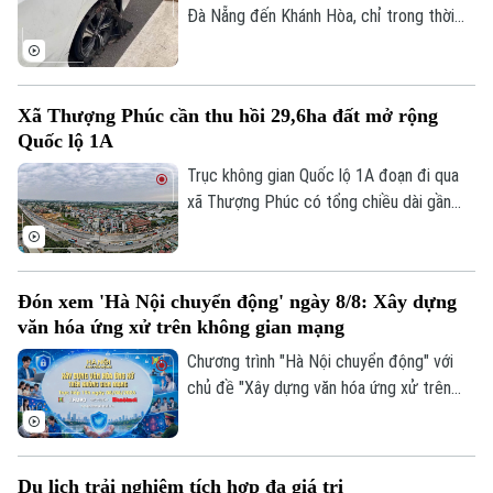
Đà Nẵng đến Khánh Hòa, chỉ trong thời
gian ngắn đã có hơn 70 phương tiện bị nổ
lốp do vật sắc nhọn đâm vào. Ngay khi
truy tìm được người làm rơi các vật sắc
Xã Thượng Phúc cần thu hồi 29,6ha đất mở rộng
nhọn dẫn tới các vụ nổ lốp, Cục CSGT đã
Quốc lộ 1A
phát đi thông báo tìm nạn nhân để có
hướng xử lý, bảo vệ quyền lợi người tham
Trục không gian Quốc lộ 1A đoạn đi qua
gia giao thông.
xã Thượng Phúc có tổng chiều dài gần
2,9km. Để triển khai dự án, địa phương
cần thu hồi khoảng 29,6 ha đất đi qua địa
bàn 7 thôn.
Đón xem 'Hà Nội chuyển động' ngày 8/8: Xây dựng
văn hóa ứng xử trên không gian mạng
Chương trình "Hà Nội chuyển động" với
chủ đề "Xây dựng văn hóa ứng xử trên
không gian mạng" sẽ phát sóng trực tiếp
trên các nền tảng của Cơ quan Báo và
phát thanh, truyền hình Hà Nội vào 19h
Du lịch trải nghiệm tích hợp đa giá trị