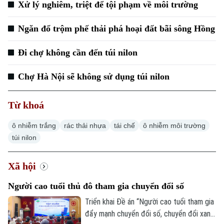
Xử lý nghiêm, triệt để tội phạm về môi trường
Căn hộ
Tàu
Tin tức
Văn hóa
Đất đai
Ngăn đổ trộm phế thải phá hoại đất bãi sông Hồng
Xe máy
Tuyển sinh
Tin tức
Sức khỏe
Kinh nghiệm
Đi chợ không cần đến túi nilon
Thị trường
Hướng nghiệp
Làng nghề
Y tế
Thể thao
Chợ Hà Nội sẽ không sử dụng túi nilon
Đánh giá
Di tích
Dinh dưỡng
Bóng đá
Giải trí
Từ khoá
Tư vấn sức khỏe
Quần vợt
ô nhiễm trắng
rác thải nhựa
tái chế
ô nhiễm môi trường
Tin tức
Đã phát sóng
túi nilon
Golf
Sao
Xã hội
Điện ảnh
Người cao tuổi thủ đô tham gia chuyển đổi số
Thời trang
Triển khai Đề án “Người cao tuổi tham gia
đẩy mạnh chuyển đổi số, chuyển đổi xanh,
Âm nhạc