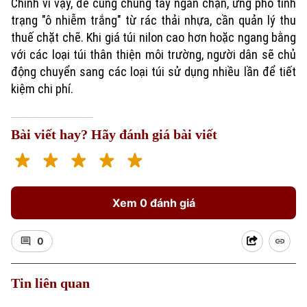
Chính vì vậy, để cùng chung tay ngăn chặn, ứng phó tình
trạng "ô nhiễm trắng" từ rác thải nhựa, cần quản lý thu
Chuyên mục
thuế chặt chẽ. Khi giá túi nilon cao hơn hoặc ngang bằng
với các loại túi thân thiện môi trường, người dân sẽ chủ
Thời sự
động chuyển sang các loại túi sử dụng nhiều lần để tiết
kiệm chi phí.
Hà Nội
Hà Nội
Chính trị
Nhịp sống Hà Nội
Bài viết hay? Hãy đánh giá bài viết
Thế giới
Xã hội
Người Hà Nội
Tin tức
Kinh tế
An ninh trật tự
Khoảnh khắc Hà Nội
Xem 0 đánh giá
Quân sự
Tin tức
Nhà đất
Công nghệ
Ẩm thực
Hồ sơ
0
Cafe sáng
Tin tức
Tàu và Xe
Người Việt 4 phương
Tài chính Ngân hàng
Đầu tư
Tin liên quan
Ô tô
Giáo dục
Doanh nghiệp