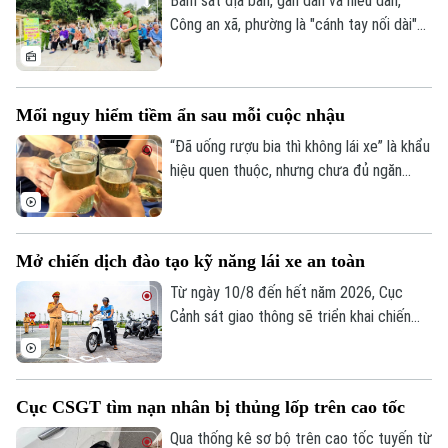
Bám sát địa bàn, gần dân và hiểu dân,
Công an xã, phường là "cánh tay nối dài"
giúp Công an Thủ đô giải quyết hiệu quả
các vấn đề an ninh trật tự ngay từ cơ sở,
dập tắt rủi ro phát sinh ngay từ thời điểm
Mối nguy hiểm tiềm ẩn sau mỗi cuộc nhậu
manh nha.
“Đã uống rượu bia thì không lái xe” là khẩu
hiệu quen thuộc, nhưng chưa đủ ngăn
nhiều người cầm lái sau khi sử dụng chất
có cồn. Chỉ một chút chủ quan, khả năng
làm chủ phương tiện suy giảm đáng kể,
Mở chiến dịch đào tạo kỹ năng lái xe an toàn
mở đường cho những hậu quả giao thông
đáng tiếc.
Từ ngày 10/8 đến hết năm 2026, Cục
Cảnh sát giao thông sẽ triển khai chiến
dịch đào tạo kỹ năng lái xe an toàn trên
phạm vi toàn quốc. Nội dung đào tạo tập
trung vào các kỹ năng cơ bản về quy tắc
Cục CSGT tìm nạn nhân bị thủng lốp trên cao tốc
tham gia giao thông và kỹ năng phòng
ngừa tai nạn.
Qua thống kê sơ bộ trên cao tốc tuyến từ