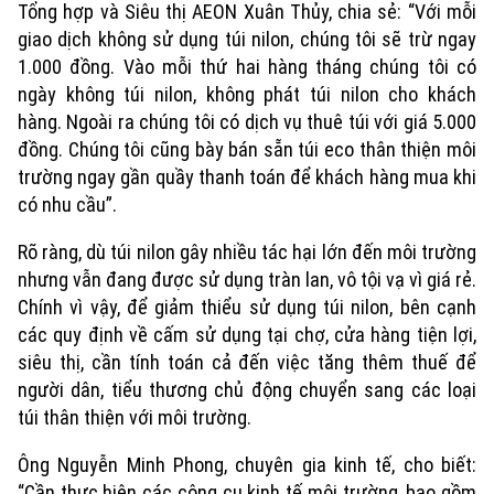
Tổng hợp và Siêu thị AEON Xuân Thủy, chia sẻ: “Với mỗi
giao dịch không sử dụng túi nilon, chúng tôi sẽ trừ ngay
1.000 đồng. Vào mỗi thứ hai hàng tháng chúng tôi có
ngày không túi nilon, không phát túi nilon cho khách
hàng. Ngoài ra chúng tôi có dịch vụ thuê túi với giá 5.000
đồng. Chúng tôi cũng bày bán sẵn túi eco thân thiện môi
trường ngay gần quầy thanh toán để khách hàng mua khi
có nhu cầu”.
Rõ ràng, dù túi nilon gây nhiều tác hại lớn đến môi trường
nhưng vẫn đang được sử dụng tràn lan, vô tội vạ vì giá rẻ.
Chính vì vậy, để giảm thiểu sử dụng túi nilon, bên cạnh
các quy định về cấm sử dụng tại chợ, cửa hàng tiện lợi,
siêu thị, cần tính toán cả đến việc tăng thêm thuế để
người dân, tiểu thương chủ động chuyển sang các loại
túi thân thiện với môi trường.
Ông Nguyễn Minh Phong, chuyên gia kinh tế, cho biết:
“Cần thực hiện các công cụ kinh tế môi trường, bao gồm