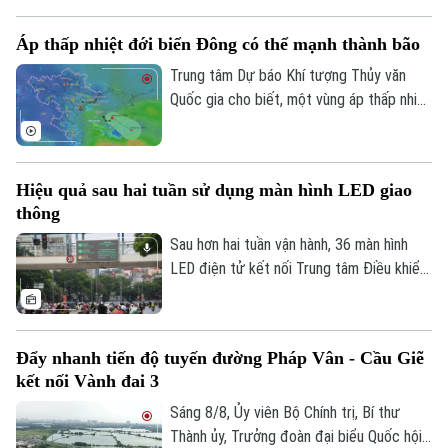
phóng mặt bằng. Hà Nội đặt mục tiêu
hoàn thành trong tháng 9 để tạo điều kiện
Áp thấp nhiệt đới biển Đông có thể mạnh thành bão
triển khai đồng bộ dự án gần 162.000 tỷ
đồng.
Trung tâm Dự báo Khí tượng Thủy văn
Quốc gia cho biết, một vùng áp thấp nhiệt
đới vừa hình thành ngay trên khu vực Vịnh
Bắc Bộ. Mặc dù áp thấp nhiệt đới này ít
có khả năng mạnh lên thành bão và không
Hiệu quả sau hai tuần sử dụng màn hình LED giao
đi trực tiếp vào đất liền, nhưng diễn biến
thông
của nó vẫn sẽ gây ra thời tiết xấu cho
vùng biển phía Bắc và khu vực Hà Nội
Sau hơn hai tuần vận hành, 36 màn hình
trong những ngày tới.
LED điện tử kết nối Trung tâm Điều khiển
giao thông Công an Hà Nội đã phát huy rõ
hiệu quả. Việc cập nhật thông tin thời gian
thực giúp người dân chủ động chọn lộ
Đẩy nhanh tiến độ tuyến đường Pháp Vân - Cầu Giẽ
trình, hạn chế tối đa đi vào các điểm ùn
kết nối Vành đai 3
tắc.
Sáng 8/8, Ủy viên Bộ Chính trị, Bí thư
Thành ủy, Trưởng đoàn đại biểu Quốc hội