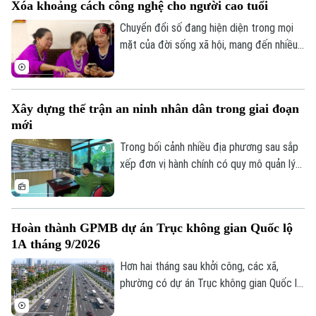
Xóa khoảng cách công nghệ cho người cao tuổi
diễn biến phức tạp. Vậy đâu là ranh giới
giữa quyền tự do ngôn luận và hành vi vi
Chuyển đổi số đang hiện diện trong mọi
phạm pháp luật?
mặt của đời sống xã hội, mang đến nhiều
tiện ích. Trong sự phát triển mạnh mẽ của
công nghệ, vẫn còn một bộ phận người
dân, đặc biệt là người cao tuổi, gặp khó
Xây dựng thế trận an ninh nhân dân trong giai đoạn
khăn trong tiếp cận và sử dụng các nền
mới
tảng số.
Trong bối cảnh nhiều địa phương sau sắp
xếp đơn vị hành chính có quy mô quản lý
lớn hơn, yêu cầu bảo đảm an ninh, trật tự
cũng đặt ra những nhiệm vụ mới. Bên cạnh
vai trò nòng cốt của lực lượng công an,
Hoàn thành GPMB dự án Trục không gian Quốc lộ
việc phát huy sức mạnh của nhân dân, xây
1A tháng 9/2026
dựng các mô hình tự quản và ứng dụng
công nghệ trong kết nối, trao đổi thông
Hơn hai tháng sau khởi công, các xã,
tin đang trở thành giải pháp quan trọng
phường có dự án Trục không gian Quốc lộ
để giữ gìn bình yên từ cơ sở.
1A đi qua đang đồng loạt đẩy nhanh giải