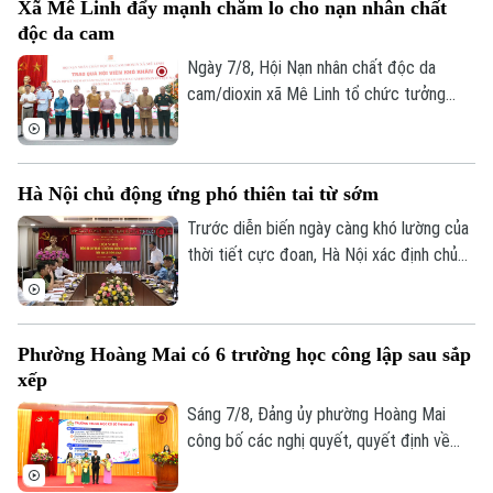
Xã Mê Linh đẩy mạnh chăm lo cho nạn nhân chất
Giám đốc: VŨ MINH TUẤN
độc da cam
Phó Giám đốc: Nguyễn Kim Khiêm, Nguyễn Minh Đức, Nguyễn Thành Lợi
Ngày 7/8, Hội Nạn nhân chất độc da
cam/dioxin xã Mê Linh tổ chức tưởng
niệm 65 năm Ngày Thảm họa da cam ở
Việt Nam (10/8/1961 – 10/8/2026).
Hà Nội chủ động ứng phó thiên tai từ sớm
Trước diễn biến ngày càng khó lường của
thời tiết cực đoan, Hà Nội xác định chủ
động phòng ngừa, chuẩn bị lực lượng và
sẵn sàng ứng phó là yêu cầu xuyên suốt
trong công tác phòng, chống thiên tai và
Phường Hoàng Mai có 6 trường học công lập sau sắp
tìm kiếm cứu nạn.
xếp
Sáng 7/8, Đảng ủy phường Hoàng Mai
công bố các nghị quyết, quyết định về
sắp xếp, tổ chức lại các cơ sở giáo dục