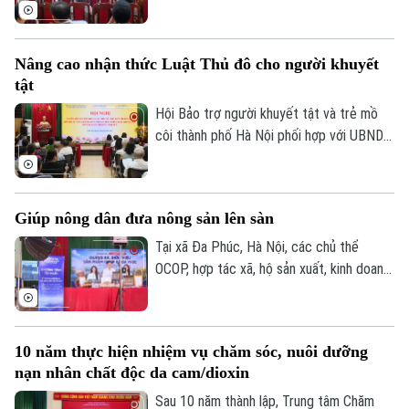
khởi nghiệp và tạo việc làm”, sáng 8/8, Hội
Người cao tuổi thành phố đã tổ chức Hội
nghị tập huấn chuyển đổi số cho cán bộ,
Nâng cao nhận thức Luật Thủ đô cho người khuyết
hội viên người cao tuổi trên địa bàn một
tật
số phường.
Hội Bảo trợ người khuyết tật và trẻ mồ
côi thành phố Hà Nội phối hợp với UBND
phường Vĩnh Tuy tổ chức hội nghị tập
huấn, tuyên truyền, phổ biến Luật Thủ đô
và các văn bản triển khai thi hành Luật
Giúp nông dân đưa nông sản lên sàn
cho cán bộ và người khuyết tật trên địa
bàn.
Tại xã Đa Phúc, Hà Nội, các chủ thể
OCOP, hợp tác xã, hộ sản xuất, kinh doanh
được hướng dẫn kỹ năng livestream và
trực tiếp giới thiệu sản phẩm trên môi
trường số. Đây cũng là cách đưa chuyển
10 năm thực hiện nhiệm vụ chăm sóc, nuôi dưỡng
đổi số đến gần hơn với hoạt động sản
nạn nhân chất độc da cam/dioxin
xuất, kinh doanh của người dân.
Sau 10 năm thành lập, Trung tâm Chăm