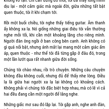
không vô tận. Chỉ cần đứng đó thôi, tôi đã thấy lòng mình
dịu lại - một cảm giác mà ngoài đời, giữa những tất bật
quen thuộc, tôi ít khi chạm tới.
Rồi một buổi chiều, tôi nghe thấy tiếng guitar. Âm thanh
ấy không xa lạ. Nó giống những giai điệu tôi vẫn thường
nghe mỗi tối, khi cần một khoảng lặng cho riêng mình.
Người đàn ông ngồi ở ban công bên cạnh. Anh không có
gì quá nổi bật, nhưng ánh mắt lại mang một cảm giác ấm
áp, quen thuộc - như thể tôi đã từng gặp ở đâu đó, trong
một lần lướt qua rất nhanh giữa đời sống.
Chúng tôi chào nhau, rồi trò chuyện. Những câu chuyện
không đầu không cuối, nhưng đủ để thấy nhẹ lòng. Điều
lạ là giữa hai người xa lạ lại không có khoảng cách.
Không phải vì chúng tôi đặc biệt hợp nhau, mà có lẽ vì cả
hai đều đang cần một người để lắng nghe.
Những giấc mơ sau đó lặp lại. Tôi gặp anh, nghe anh đàn,