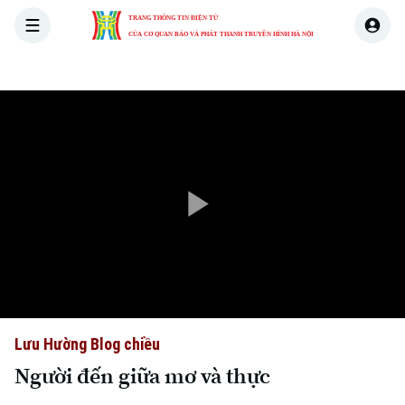
TRANG THÔNG TIN ĐIỆN TỬ
CỦA CƠ QUAN BÁO VÀ PHÁT THANH TRUYỀN HÌNH HÀ NỘI
THỜI SỰ
HÀ NỘI
THẾ GIỚI
KINH TẾ
NHÀ ĐẤT
Play
Video
Lưu Hường Blog chiều
Người đến giữa mơ và thực