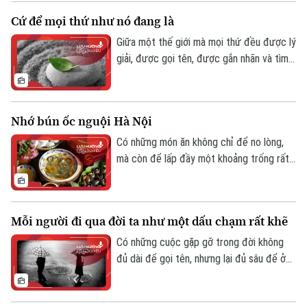
thuộc, để bước vào một vùng đất mới -
Cứ để mọi thứ như nó đang là
nơi mọi thứ đều lạ, và chính mình cũng trở
nên khác đi. Có người đã có một mùa như
Giữa một thế giới mà mọi thứ đều được lý
thế - Mùa Tagalau đầu tiên trên đất
giải, được gọi tên, được gắn nhãn và tìm
Chăm.
kiếm ý nghĩa… có khi nào bạn cảm thấy
mệt mỏi vì phải “hiểu” quá nhiều chưa? Có
những lúc, ta nhìn một sự việc không còn
Nhớ bún ốc nguội Hà Nội
bằng cảm xúc ban đầu, mà lập tức đi tìm
một tầng nghĩa phía sau nó.
Có những món ăn không chỉ để no lòng,
mà còn để lấp đầy một khoảng trống rất
sâu trong ký ức. Đó là khi hương vị trở
thành một chiếc chìa khóa - chỉ cần chạm
khẽ, cả một miền thương nhớ sẽ mở ra.
Mỗi người đi qua đời ta như một dấu chạm rất khẽ
Có những cuộc gặp gỡ trong đời không
đủ dài để gọi tên, nhưng lại đủ sâu để ở
lại: không ồn ào, không rực rỡ, chỉ là một
dấu chạm rất khẽ nhưng khi ngoảnh lại, ta