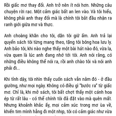
Rồi giấc mơ thay đổi. Anh trở nên ít nói hơn. Những câu
chuyện rời rạc. Một cảm giác bất an len vào. Và tôi hiểu,
không phải anh thay đổi mà là chính tôi bắt đầu nhận ra
ranh giới giữa mơ và thực.
Anh choàng khăn cho tôi, dặn tôi giữ ấm. Anh trả lại
quyển sách tôi từng mang theo, tặng tôi bông hoa lưu ly.
Anh bảo tôi, khi nào nghe thấy một bài hát nào đó, vừa lạ,
vừa quen là lúc anh đang nhớ tới tôi. Anh nói rằng, có
những điều không thể nói ra, rồi anh chào tôi và nói anh
phải đi...
Khi tỉnh dậy, tôi nhìn thấy cuốn sách vẫn nằm đó - ở đầu
giường, như mọi ngày. Không có điều gì “bước ra” từ giấc
mơ. Chỉ là, khi mở sách, tôi bất chợt thấy một cánh hoa
ép từ rất lâu - có thể chính tôi đã đặt vào mà quên mất.
Nhưng khoảnh khắc ấy, mọi cảm xúc trong mơ ùa về,
khiến tim mình hẫng đi một nhịp, tôi có cảm giác như vừa