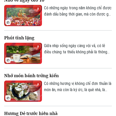
Có những ngày trong năm không chỉ được
đánh dấu bằng thời gian, mà còn được ghi
nhớ bằng cảm xúc. Với người Việt, mùng
10 tháng Ba âm lịch - ngày Giỗ Tổ Hùng
Vương - là một ngày như thế. Dù ở bất cứ
Phút tĩnh lặng
đâu, trong lòng mỗi người dường như đều
có một lời nhắc rất khẽ: hãy nhớ về cội
Giữa nhịp sống ngày càng vội vã, có lẽ
nguồn.
điều chúng ta thiếu không phải là thông
tin, mà là những khoảng lặng - những
khoảng lặng đủ sâu để mỗi người kịp nhìn
lại mình, trước khi lại bị cuốn đi trong
Nhớ món bánh trứng kiến
guồng quay quen thuộc của một ngày mới.
Có những hương vị không chỉ đơn thuần là
món ăn, mà còn là ký ức, là quê nhà, là
một phần tuổi thơ không thể gọi tên.
Trong dòng chảy vội vã của cuộc sống,
đôi khi chỉ cần một mùi hương thoảng qua
Hương Dẻ trước hiên nhà
cũng đủ đánh thức cả một miền thương