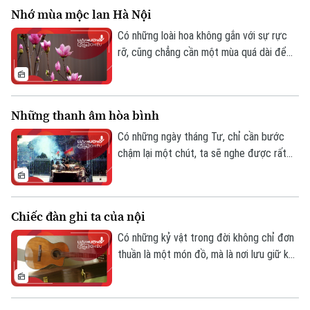
vẫn nhận ra: mình đã từng thay đổi, dù chỉ
Nhớ mùa mộc lan Hà Nội
một chút, vì sự hiện diện của ai đó.
Có những loài hoa không gắn với sự rực
rỡ, cũng chẳng cần một mùa quá dài để
người ta nhớ, nhưng chỉ cần một lần bắt
gặp, ở đúng thời điểm, lại có thể ở lại rất
lâu trong ký ức.
Những thanh âm hòa bình
Có những ngày tháng Tư, chỉ cần bước
chậm lại một chút, ta sẽ nghe được rất
nhiều thanh âm quen thuộc - những thanh
âm tưởng như giản dị, nhưng lại là điều
quý giá nhất mà cuộc sống ban tặng.
Chiếc đàn ghi ta của nội
Có những kỷ vật trong đời không chỉ đơn
thuần là một món đồ, mà là nơi lưu giữ ký
ức, là sợi dây nối giữa quá khứ và hiện tại.
Có những âm thanh, khi cất lên, không chỉ
là giai điệu mà là cả một đời người. Với ai