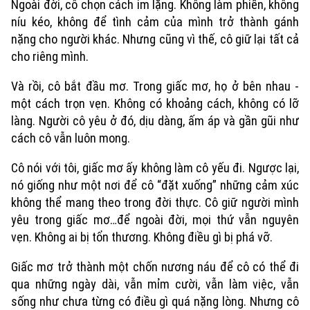
Ngoài đời, cô chọn cách im lặng. Không làm phiền, không
níu kéo, không để tình cảm của mình trở thành gánh
nặng cho người khác. Nhưng cũng vì thế, cô giữ lại tất cả
cho riêng mình.
Và rồi, cô bắt đầu mơ. Trong giấc mơ, họ ở bên nhau -
một cách trọn vẹn. Không có khoảng cách, không có lỡ
làng. Người cô yêu ở đó, dịu dàng, ấm áp và gần gũi như
cách cô vẫn luôn mong.
Chuyên mục
Cô nói với tôi, giấc mơ ấy không làm cô yếu đi. Ngược lại,
Thời sự
nó giống như một nơi để cô “đặt xuống” những cảm xúc
không thể mang theo trong đời thực. Cô giữ người mình
Hà Nội
Hà Nội
yêu trong giấc mơ…để ngoài đời, mọi thứ vẫn nguyên
vẹn. Không ai bị tổn thương. Không điều gì bị phá vỡ.
Chính trị
Nhịp sống Hà Nội
Thế giới
Giấc mơ trở thành một chốn nương náu để cô có thể đi
Xã hội
Người Hà Nội
qua những ngày dài, vẫn mỉm cười, vẫn làm việc, vẫn
Tin tức
Kinh tế
sống như chưa từng có điều gì quá nặng lòng. Nhưng cô
An ninh trật tự
Khoảnh khắc Hà Nội