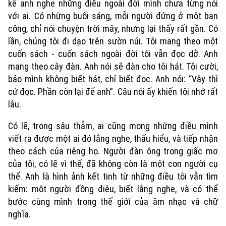
kể anh nghe những điều ngoài đời mình chưa từng nói
với ai. Có những buổi sáng, mỗi người đứng ở một ban
công, chỉ nói chuyện trời mây, nhưng lại thấy rất gần. Có
lần, chúng tôi đi dạo trên sườn núi. Tôi mang theo một
cuốn sách - cuốn sách ngoài đời tôi vẫn đọc dở. Anh
mang theo cây đàn. Anh nói sẽ đàn cho tôi hát. Tôi cười,
Xu hướng
bảo mình không biết hát, chỉ biết đọc. Anh nói: “Vậy thì
cứ đọc. Phần còn lại để anh”. Câu nói ấy khiến tôi nhớ rất
lâu.
Có lẽ, trong sâu thẳm, ai cũng mong những điều mình
viết ra được một ai đó lắng nghe, thấu hiểu, và tiếp nhận
theo cách của riêng họ. Người đàn ông trong giấc mơ
của tôi, có lẽ vì thế, đã không còn là một con người cụ
thể. Anh là hình ảnh kết tinh từ những điều tôi vẫn tìm
kiếm: một người đồng điệu, biết lắng nghe, và có thể
bước cùng mình trong thế giới của âm nhạc và chữ
nghĩa.