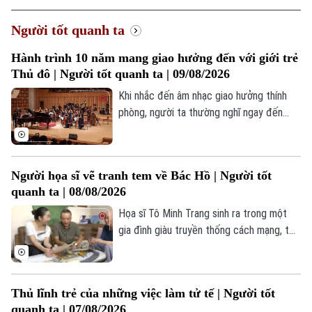
Hà Nội
Hà Nội
Người tốt quanh ta
Chính trị
Hành trình 10 năm mang giao hưởng đến với giới trẻ
Nhịp sống Hà Nội
Thế giới
Thủ đô | Người tốt quanh ta | 09/08/2026
Xã hội
Người Hà Nội
Khi nhắc đến âm nhạc giao hưởng thính
Tin tức
Kinh tế
phòng, người ta thường nghĩ ngay đến
An ninh trật tự
Khoảnh khắc Hà Nội
một không gian nghệ thuật hàn lâm, khắt
Quân sự
Tin tức
Nhà đất
khe và thường được mặc định là "kén
Công nghệ
Ẩm thực
Hồ sơ
người nghe", đặc biệt là với giới trẻ. Thế
Cafe sáng
Người họa sĩ vẽ tranh tem về Bác Hồ | Người tốt
Tin tức
nhưng, tại Hà Nội, bức tranh ấy đang dần
Tàu và Xe
quanh ta | 08/08/2026
Người Việt 4 phương
thay đổi. Không khó để bắt gặp hình ảnh
Tài chính Ngân hàng
Đầu tư
hàng ngàn bạn trẻ sẵn sàng "săn vé", xếp
Họa sĩ Tô Minh Trang sinh ra trong một
Ô tô
Giáo dục
hàng dài để đắm chìm trong những giai
gia đình giàu truyền thống cách mạng, từ
Doanh nghiệp
Căn hộ
điệu cổ điển.
nhỏ anh đã lớn lên cùng những câu chuyện
Tàu
Tin tức
Văn hóa
về Bác Hồ, về các thế hệ cha anh cống
Đất đai
hiến cho Tổ quốc. Chính môi trường ấy đã
Xe máy
Tuyển sinh
Thủ lĩnh trẻ của những việc làm tử tế | Người tốt
Tin tức
bồi đắp trong anh lòng yêu nước, niềm tự
Sức khỏe
Kinh nghiệm
quanh ta | 07/08/2026