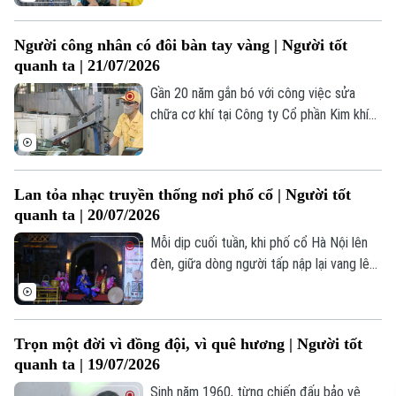
trình giảng dạy của mình tại nhiều câu lạc
Phó Giám đốc: Nguyễn Kim Khiêm, Nguyễn Minh Đức, Nguyễn Thành Lợi
bộ tranh thiếu nhi, đặc biệt tại các trung
Người công nhân có đôi bàn tay vàng | Người tốt
tâm bảo trợ trẻ em khuyết tật, có hoàn
quanh ta | 21/07/2026
cảnh khó khăn.
Gần 20 năm gắn bó với công việc sửa
chữa cơ khí tại Công ty Cổ phần Kim khí
Thăng Long, anh Nguyễn Văn Thịnh không
chỉ được biết đến là người thợ lành nghề
mà còn là một tấm gương tiêu biểu trong
Lan tỏa nhạc truyền thống nơi phố cổ | Người tốt
phong trào thi đua lao động giỏi, lao động
quanh ta | 20/07/2026
sáng tạo.
Mỗi dịp cuối tuần, khi phố cổ Hà Nội lên
đèn, giữa dòng người tấp nập lại vang lên
những câu hát chèo, hát văn – những
thanh âm đã theo suốt chiều dài văn hóa
dân tộc.
Trọn một đời vì đồng đội, vì quê hương | Người tốt
quanh ta | 19/07/2026
Sinh năm 1960, từng chiến đấu bảo vệ