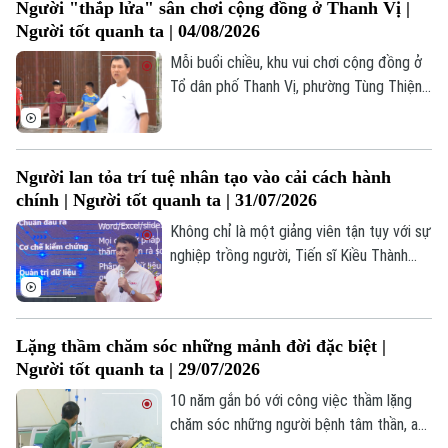
Người "thắp lửa" sân chơi cộng đồng ở Thanh Vị |
sản phẩm chỉn chu của Liforest là hành
Người tốt quanh ta | 04/08/2026
trình vượt lên chính mình của những người
thợ rất đặc biệt.
Mỗi buổi chiều, khu vui chơi cộng đồng ở
Tổ dân phố Thanh Vị, phường Tùng Thiện
lại trở nên nhộn nhịp. Trẻ em có nơi vui
chơi an toàn, người cao tuổi có không
gian rèn luyện sức khỏe, còn bà con trong
Người lan tỏa trí tuệ nhân tạo vào cải cách hành
tổ dân phố lại có thêm điểm gặp gỡ, giao
chính | Người tốt quanh ta | 31/07/2026
lưu sau những giờ lao động. Không gian
sinh hoạt chung khang trang này được
Không chỉ là một giảng viên tận tụy với sự
khơi nguồn từ ý tưởng của một người luôn
nghiệp trồng người, Tiến sĩ Kiều Thành
đau đáu với cuộc sống của bà con địa
Chung, Trưởng khoa Công nghệ Thông tin,
Theo dõi Hà Nội On
phư
Trường Cao đẳng Công nghệ cao Hà Nội
còn là một trong những chuyên gia tiên
Lặng thầm chăm sóc những mảnh đời đặc biệt |
phong đưa trí tuệ nhân tạo AI vào thực
Người tốt quanh ta | 29/07/2026
tiễn hành chính công, tạo nên sức lan tỏa
sâu rộng từ Thủ đô đến nhiều tỉnh, thành
10 năm gắn bó với công việc thầm lặng
phố trên cả nước.
chăm sóc những người bệnh tâm thần, anh