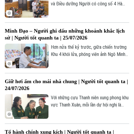
môn nghệ thuật truyền thống quê hương.
và Điều dưỡng Người có công số 4 Hà
Nội đã trở thành nơi gắn bó của nhiều
Liên hệ đường dây nóng (bấm để gọi)
thương binh, bệnh binh và người có công
Tòa soạn
Tòa soạn
trên địa bàn Thủ đô. Mỗi năm, khoảng
Minh Đạo – Người ghi dấu những khoảnh khắc lịch
4.000 lượt thương binh, bệnh binh, người
0865.116.699 (hotline)
0865.116.699
sử | Người tốt quanh ta | 25/07/2026
có công được đón tiếp, chăm sóc, điều
dưỡng tại đây.
Hơn nửa thế kỷ trước, giữa chiến trường
Khu 4 khói lửa, phóng viên ảnh Ngô Minh
Đạo của Thông tấn xã Việt Nam đã có
mặt ở những nơi ác liệt nhất để ghi lại
cuộc chiến đấu của quân và dân ta.
Giữ hơi ấm cho mái nhà chung | Người tốt quanh ta |
24/07/2026
Với những cựu Thanh niên xung phong khu
vực Thanh Xuân, mỗi lần dự hội nghị là
một lần họ được gặp lại đồng đội. Những
cái bắt tay thật chặt, những nụ cười, lời
hỏi han chân tình… như xóa nhòa khoảng
Tổ hành chính xung kích | Người tốt quanh ta |
cách thời gian, đưa họ về lại những năm