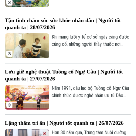
Phùng Thế Bình, cán bộ Phòng Chăm sóc
đặc biệt, Trung tâm Chăm sóc và Phục
hồi chức năng người tâm thần số 2, luôn
Tận tình chăm sóc sức khỏe nhân dân | Người tốt
tận tụy kiên nhẫn, bao dung và yêu thương
quanh ta | 28/07/2026
vô điều kiện, chăm sóc từng người bệnh
như chính người thân của mình.
Khi mạng lưới y tế cơ sở ngày càng được
củng cố, những người thầy thuốc nơi
tuyến đầu sẽ tiếp tục là cầu nối đưa dịch
vụ y tế đến gần hơn với người dân, để mỗi
lần gõ cửa một gia đình không chỉ là một
Lưu giữ nghệ thuật Tuồng cổ Ngự Câu | Người tốt
lần khám bệnh, mà còn là sự sẻ chia, đồng
quanh ta | 27/07/2026
hành và gìn giữ sức khỏe cho cộng đồng.
Năm 1991, câu lạc bộ Tuồng cổ Ngự Câu
chính thức đươc nghệ nhân ưu tú Đào
Kim Huê và những người yêu Tuồng địa
phương gây dựng lại và duy trì cho đến
hôm nay. Tuy lúc trầm, lúc bổng nhưng
Lặng thầm tri ân | Người tốt quanh ta | 26/07/2026
Nghệ thuật Tuồng cổ ở Ngự Câu vẫn
được lưu truyền bởi những người đam mê
Hơn 30 năm qua, Trung tâm Nuôi dưỡng