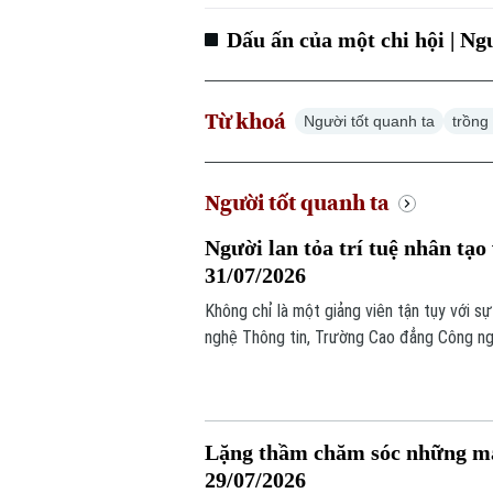
Dấu ấn của một chi hội | Ngư
Từ khoá
Người tốt quanh ta
trồng
Người tốt quanh ta
Người lan tỏa trí tuệ nhân tạo
31/07/2026
Không chỉ là một giảng viên tận tụy với s
nghệ Thông tin, Trường Cao đẳng Công ng
đưa trí tuệ nhân tạo AI vào thực tiễn hàn
tỉnh, thành phố trên cả nước.
Lặng thầm chăm sóc những mảnh
29/07/2026