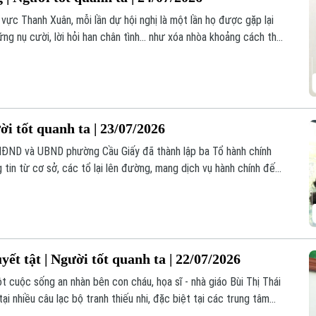
ực Thanh Xuân, mỗi lần dự hội nghị là một lần họ được gặp lại
ững nụ cười, lời hỏi han chân tình… như xóa nhòa khoảng cách thời
đi mở đường, tải đạn.
i tốt quanh ta | 23/07/2026
HĐND và UBND phường Cầu Giấy đã thành lập ba Tổ hành chính
 tin từ cơ sở, các tổ lại lên đường, mang dịch vụ hành chính đến
ết tật | Người tốt quanh ta | 22/07/2026
t cuộc sống an nhàn bên con cháu, họa sĩ - nhà giáo Bùi Thị Thái
ại nhiều câu lạc bộ tranh thiếu nhi, đặc biệt tại các trung tâm
hó khăn.