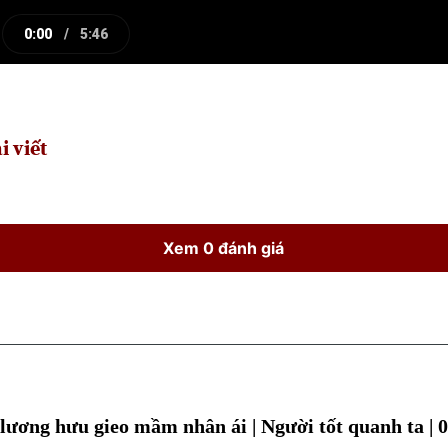
0:00
/
5:46
e
Current
Duration
Time
i viết
Xem 0 đánh giá
lương hưu gieo mầm nhân ái | Người tốt quanh ta | 