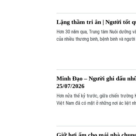
Lặng thầm tri ân | Người tốt q
Hơn 30 năm qua, Trung tâm Nuôi dưỡng và
của nhiều thương binh, bệnh binh và ngườ
thương binh, bệnh binh, người có công đư
Minh Đạo – Người ghi dấu nhữn
25/07/2026
Hơn nửa thế kỷ trước, giữa chiến trường 
Việt Nam đã có mặt ở những nơi ác liệt nh
Giữ hơi ấm cho mái nhà chung 