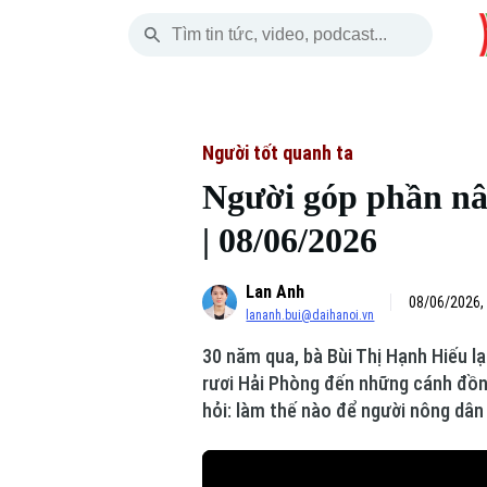
Thứ Sáu
THỜI SỰ
HÀ NỘI
THẾ GIỚI
07 Tháng 08, 2026
Hà Nội
Nhịp sống Hà Nộ
Tin tức
Người tốt quanh ta
Người góp phần nân
Chính trị
Người Hà Nội
Quân s
| 08/06/2026
Xã hội
Khoảnh khắc Hà 
Hồ sơ
Lan Anh
An ninh trật tự
Ẩm thực
08/06/2026,
Người V
lananh.bui@daihanoi.vn
30 năm qua, bà Bùi Thị Hạnh Hiếu l
Công nghệ
rươi Hải Phòng đến những cánh đồ
hỏi: làm thế nào để người nông dâ
Skip Ad