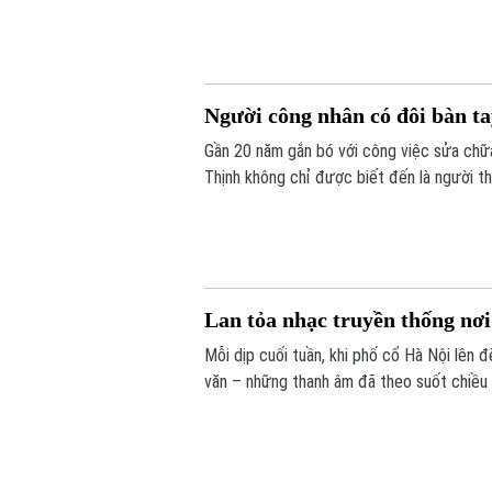
Người công nhân có đôi bàn tay
Gần 20 năm gắn bó với công việc sửa chữa
Thịnh không chỉ được biết đến là người t
thi đua lao động giỏi, lao động sáng tạo.
Lan tỏa nhạc truyền thống nơi 
Mỗi dịp cuối tuần, khi phố cổ Hà Nội lên đ
văn – những thanh âm đã theo suốt chiều 