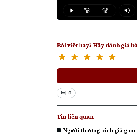
Loaded
:
2.86%
Play
Mut
Bài viết hay? Hãy đánh giá bà
0
Tin liên quan
Người thương binh già gom 