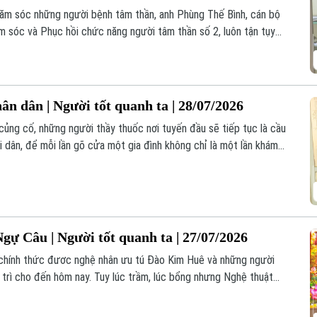
hăm sóc những người bệnh tâm thần, anh Phùng Thế Bình, cán bộ
 sóc và Phục hồi chức năng người tâm thần số 2, luôn tận tụy
u kiện, chăm sóc từng người bệnh như chính người thân của mình.
ân dân | Người tốt quanh ta | 28/07/2026
củng cố, những người thầy thuốc nơi tuyến đầu sẽ tiếp tục là cầu
i dân, để mỗi lần gõ cửa một gia đình không chỉ là một lần khám
 gìn giữ sức khỏe cho cộng đồng.
gự Câu | Người tốt quanh ta | 27/07/2026
chính thức đươc nghệ nhân ưu tú Đào Kim Huê và những người
 trì cho đến hôm nay. Tuy lúc trầm, lúc bổng nhưng Nghệ thuật
 bởi những người đam mê môn nghệ thuật truyền thống quê