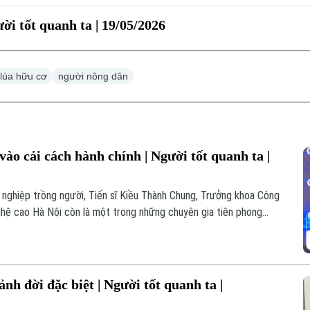
ời tốt quanh ta | 19/05/2026
 lúa hữu cơ
người nông dân
 vào cải cách hành chính | Người tốt quanh ta |
ự nghiệp trồng người, Tiến sĩ Kiều Thành Chung, Trưởng khoa Công
hệ cao Hà Nội còn là một trong những chuyên gia tiên phong
h chính công, tạo nên sức lan tỏa sâu rộng từ Thủ đô đến nhiều
 đời đặc biệt | Người tốt quanh ta |