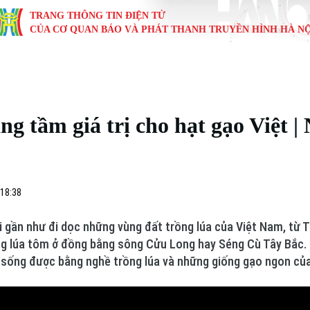
TRANG THÔNG TIN ĐIỆN TỬ
CỦA CƠ QUAN BÁO VÀ PHÁT THANH TRUYỀN HÌNH HÀ NỘ
KINH TẾ
NHÀ ĐẤT
TÀU VÀ XE
GIÁO DỤC
VĂN HÓA
SỨC KHỎ
i
Tin tức
Tin tức
Ô tô
Tin tức
Tin tức
Y tế
g tầm giá trị cho hạt gạo Việt |
ự
Cafe sáng
Đầu tư
Tàu
Tuyển sinh
Làng nghề
Dinh dư
Nội
Tài chính Ngân hàng
Căn hộ
Xe máy
Hướng nghiệp
Di tích
Tư vấn 
 18:38
iệt 4 phương
Doanh nghiệp
Đất đai
Thị trường
ại gần như đi dọc những vùng đất trồng lúa của Việt Nam, từ 
Kinh nghiệm
Đánh giá
ng lúa tôm ở đồng bằng sông Cửu Long hay Séng Cù Tây Bắc.
n sống được bằng nghề trồng lúa và những giống gạo ngon củ