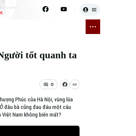
I
E
THỂ THAO
GIẢI TRÍ
ĐÃ PHÁT SÓNG
Bóng đá
Tin tức
 Người tốt quanh ta
ỡng
Quần vợt
Sao
sức khỏe
Golf
Điện ảnh
0
Thời trang
Thượng Phúc của Hà Nội, vùng lúa
Âm nhạc
 Ở đâu bà cũng đau đáu một câu
a Việt Nam không biến mất?