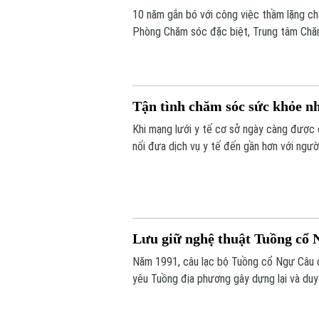
10 năm gắn bó với công việc thầm lặng c
Phòng Chăm sóc đặc biệt, Trung tâm Chăm
kiên nhẫn, bao dung và yêu thương vô điề
Tận tình chăm sóc sức khỏe nh
Khi mạng lưới y tế cơ sở ngày càng được 
nối đưa dịch vụ y tế đến gần hơn với ngườ
bệnh, mà còn là sự sẻ chia, đồng hành và
Lưu giữ nghệ thuật Tuồng cổ N
Năm 1991, câu lạc bộ Tuồng cổ Ngự Câu 
yêu Tuồng địa phương gây dựng lại và duy
Tuồng cổ ở Ngự Câu vẫn được lưu truyền
hương.