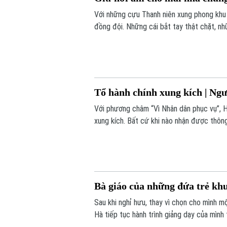
Với những cựu Thanh niên xung phong khu v
đồng đội. Những cái bắt tay thật chặt, nh
gian, đưa họ về lại những năm tháng cùng 
Tổ hành chính xung kích | Ngườ
Với phương châm “Vì Nhân dân phục vụ”, 
xung kích. Bất cứ khi nào nhận được thông
tận nhà người dân.
Bà giáo của những đứa trẻ khuy
Sau khi nghỉ hưu, thay vì chọn cho mình mộ
Hà tiếp tục hành trình giảng dạy của mình t
bảo trợ trẻ em khuyết tật, có hoàn cảnh k