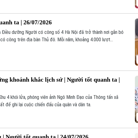
uanh ta | 26/07/2026
 Điều dưỡng Người có công số 4 Hà Nội đã trở thành nơi gắn bó
i có công trên địa bàn Thủ đô. Mỗi năm, khoảng 4.000 lượt
ợc đón tiếp, chăm sóc, điều dưỡng tại đây.
g khoảnh khắc lịch sử | Người tốt quanh ta |
Khu 4 khói lửa, phóng viên ảnh Ngô Minh Đạo của Thông tấn xã
ất để ghi lại cuộc chiến đấu của quân và dân ta.
| Người tốt quanh ta | 24/07/2026