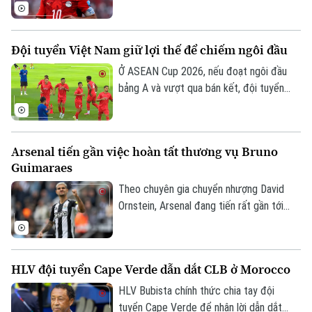
theo dạng chuyển nhượng tự do sau khi
chia tay Liverpool vào cuối mùa giải
2025/26.
Đội tuyển Việt Nam giữ lợi thế để chiếm ngôi đầu
Ở ASEAN Cup 2026, nếu đoạt ngôi đầu
bảng A và vượt qua bán kết, đội tuyển
Việt Nam sẽ đá trận chung kết lượt về
Liên hệ đường dây nóng (bấm để gọi)
trên sân nhà Mỹ Đình. Mục tiêu đầu tiên là
Tòa soạn
Tòa soạn
ngôi đầu đã ở rất gần thầy trò HLV Kim
Arsenal tiến gần việc hoàn tất thương vụ Bruno
Sang Sik, khi chúng ta có những lợi thế rõ
0865.116.699 (hotline)
0865.116.699
Guimaraes
ràng trước lượt trận cuối vòng bảng với
Campuchia sau đây 2 ngày.
Theo chuyên gia chuyển nhượng David
Ornstein, Arsenal đang tiến rất gần tới
việc chiêu mộ tiền vệ Bruno Guimaraes từ
Newcastle United khi hai CLB đã tiến sát
thỏa thuận toàn diện và ngôi sao người
HLV đội tuyển Cape Verde dẫn dắt CLB ở Morocco
Brazil chỉ còn chờ Newcastle cho phép
tiến hành kiểm tra y tế trước khi hoàn tất
HLV Bubista chính thức chia tay đội
thương vụ.
tuyển Cape Verde để nhận lời dẫn dắt