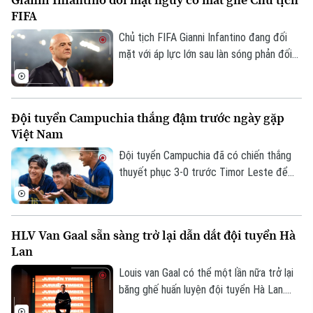
FIFA
Chủ tịch FIFA Gianni Infantino đang đối
mặt với áp lực lớn sau làn sóng phản đối
liên quan đến kế hoạch bán 20% cổ phần
một đơn vị quản lý các giải đấu của FIFA
cho nhà đầu tư tư nhân. Nhiều liên đoàn
Đội tuyển Campuchia thắng đậm trước ngày gặp
bóng đá châu Âu đã rút lại sự ủng hộ đối
Việt Nam
với ông, trong khi UEFA và CONCACAF
cũng công khai mất niềm tin vào ban lãnh
Đội tuyển Campuchia đã có chiến thắng
đạo FIFA.
thuyết phục 3-0 trước Timor Leste để
tạo đà tâm lý thuận lợi trước chuyến làm
khách trên sân Mỹ Đình.
HLV Van Gaal sẵn sàng trở lại dẫn dắt đội tuyển Hà
Lan
Louis van Gaal có thể một lần nữa trở lại
băng ghế huấn luyện đội tuyển Hà Lan.
Theo các nguồn tin thân cận với chiến