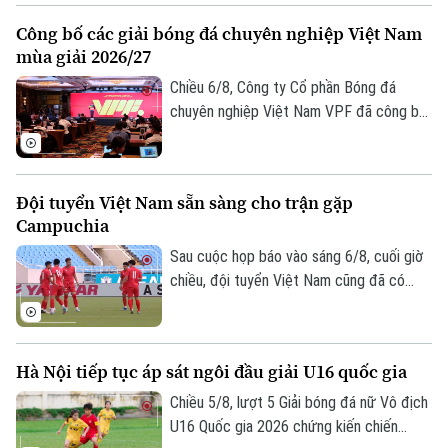
kiên quyết không từ chức.
Công bố các giải bóng đá chuyên nghiệp Việt Nam
mùa giải 2026/27
Chiều 6/8, Công ty Cổ phần Bóng đá
chuyên nghiệp Việt Nam VPF đã công bố
các giải bóng đá chuyên nghiệp Việt Nam
mùa giải 2026/2027. Trong đó, được quan
tâm nhất là lễ bốc thăm và xếp lịch thi
Đội tuyển Việt Nam sẵn sàng cho trận gặp
đấu chính thức cho giải V.League 1 mùa
Campuchia
giải năm nay.
Sau cuộc họp báo vào sáng 6/8, cuối giờ
chiều, đội tuyển Việt Nam cũng đã có
buổi tập cuối trên SVĐ Quốc gia Mỹ Đình
để làm quen sân đấu chính thức. Tinh thần
của toàn đội đang lên cao sau trận thắng
Hà Nội tiếp tục áp sát ngôi đầu giải U16 quốc gia
tưng bừng trước Indonesia ngay trên sân
khách.
Chiều 5/8, lượt 5 Giải bóng đá nữ Vô địch
U16 Quốc gia 2026 chứng kiến chiến