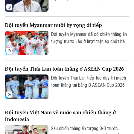
CLB Renaissance Berkane của Morocco
theo bản hợp đồng có thời hạn hai mùa
giải.
Đội tuyển Myanmar nuôi hy vọng đi tiếp
Đội tuyển Myanmar đã có chiến thắng ấn
tượng trước Lào ở lượt trận áp chót bảng
B ASEAN Cup 2026 để tiếp tục nuôi hy
vọng giành vé vào bán kết.
Đội tuyển Thái Lan toàn thắng ở ASEAN Cup 2026
Đội tuyển Thái Lan tiếp tục duy trì mạch
toàn thắng tại bảng B ASEAN Cup 2026
khi vượt qua Philippines trong trận đấu
diễn ra tối 4/8.
Đội tuyển Việt Nam về nước sau chiến thắng ở
Indonesia
Sau chiến thắng ấn tượng 3-0 trước