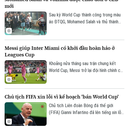
trận.
Golf
mới
Sao
Sau kỳ World Cup thành công trong màu
Điện ảnh
áo ĐTQG, Mohamed Salah và thủ thành
Vozinha vừa có bến đỗ mới và đều được
Thời trang
các CĐV chào đón như những người hùng.
Messi giúp Inter Miami có khởi đầu hoàn hảo ở
Âm nhạc
Leagues Cup
Khoảng nửa tháng sau trận chung kết
World Cup, Messi trở lại đội hình chính của
Inter Miami; anh lập tức ghi bàn với cú
đúp và 1 kiến tạo để vượt mốc 920 bàn
trong sự nghiệp, trong trận thắng San
Chủ tịch FIFA xin lỗi vì kế hoạch 'bán World Cup'
Luis (Mexico) tỷ số 4-2 vào sáng nay.
Chủ tịch Liên đoàn Bóng đá thế giới
(FIFA) Gianni Infantino đã lên tiếng xin lỗi
về nỗ lực bị chỉ trích là đáng hổ thẹn
nhằm thương mại hóa World Cup, nhưng