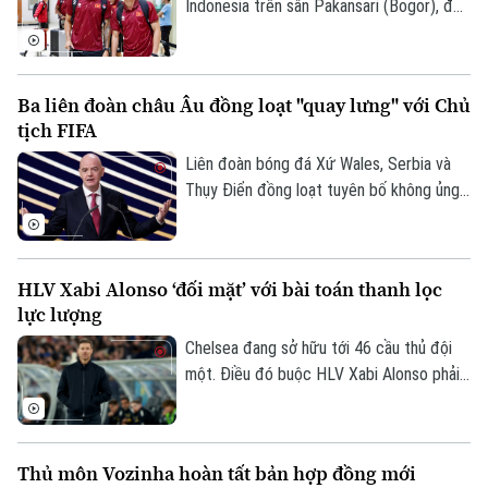
Indonesia trên sân Pakansari (Bogor), đội
tuyển Việt Nam đã trở về Hà Nội để
chuẩn bị cho lượt trận cuối bảng A
ASEAN Cup 2026 gặp Campuchia.
Ba liên đoàn châu Âu đồng loạt "quay lưng" với Chủ
tịch FIFA
Liên đoàn bóng đá Xứ Wales, Serbia và
Thụy Điển đồng loạt tuyên bố không ủng
hộ Gianni Infantino tái đắc cử Chủ tịch
FIFA, khiến cuộc khủng hoảng quyền lực
tại cơ quan bóng đá thế giới tiếp tục leo
HLV Xabi Alonso ‘đối mặt’ với bài toán thanh lọc
thang.
lực lượng
Bản quyền thuộc về Cơ quan Báo và Phát thanh Truyền hình Hà Nội Giấy
phép số: Số 63/GP-TTDT, cấp ngày 10/05/2023
Chelsea đang sở hữu tới 46 cầu thủ đội
một. Điều đó buộc HLV Xabi Alonso phải
TRANG THÔNG TIN ĐIỆN TỬ
sớm thanh lọc lực lượng trước mùa giải
CỦA CƠ QUAN BÁO VÀ PHÁT THANH TRUYỀN HÌNH HÀ NỘI
mới.
Số 3-5 Huỳnh Thúc Kháng-Phường Láng-Hà Nội
Thủ môn Vozinha hoàn tất bản hợp đồng mới