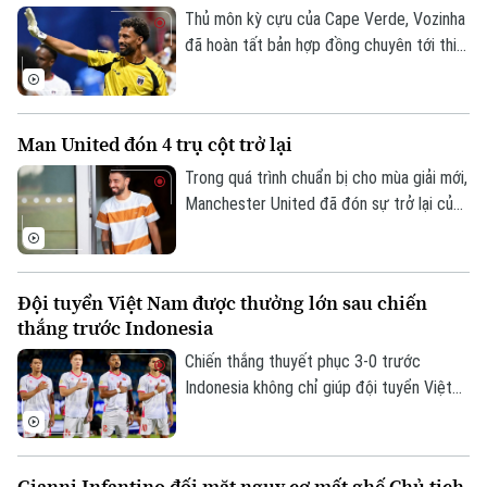
Giám đốc: VŨ MINH TUẤN
Thủ môn kỳ cựu của Cape Verde, Vozinha
Phó Giám đốc: Nguyễn Kim Khiêm, Nguyễn Minh Đức, Nguyễn Thành Lợi
đã hoàn tất bản hợp đồng chuyên tới thi
đấu cho CLB Chile - Colo Colo sáu tháng,
kèm theo khả năng gia hạn thêm một năm.
Man United đón 4 trụ cột trở lại
Trong quá trình chuẩn bị cho mùa giải mới,
Manchester United đã đón sự trở lại của
bốn trụ cột gồm Bruno Fernandes, Diogo
Dalot, Matheus Cunha và Noussair
Mazraoui sau kỳ World Cup 2026.
Đội tuyển Việt Nam được thưởng lớn sau chiến
thắng trước Indonesia
Chiến thắng thuyết phục 3-0 trước
Indonesia không chỉ giúp đội tuyển Việt
Nam mở rộng cơ hội giành vé vào bán kết
ASEAN Cup 2026, mà còn mang về khoản
thưởng khích lệ tinh thần đầy giá trị.
Gianni Infantino đối mặt nguy cơ mất ghế Chủ tịch