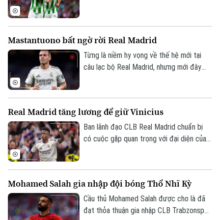
1 tại Dublin.
Mastantuono bất ngờ rời Real Madrid
Từng là niềm hy vọng về thế hệ mới tại
câu lạc bộ Real Madrid, nhưng mới đây
cầu thủ người Argentina Mastatuono đã
gây bất ngờ khi phải rời đội bóng Hoàng
gia Tây Ban Nha theo dạng cho mượn.
Real Madrid tăng lương để giữ Vinicius
Ban lãnh đạo CLB Real Madrid chuẩn bị
có cuộc gặp quan trọng với đại diện của
Vinicius, nhằm nối lại đàm phán gia hạn với
ngôi sao người Brazil.
Mohamed Salah gia nhập đội bóng Thổ Nhĩ Kỳ
Cầu thủ Mohamed Salah được cho là đã
đạt thỏa thuận gia nhập CLB Trabzonspor