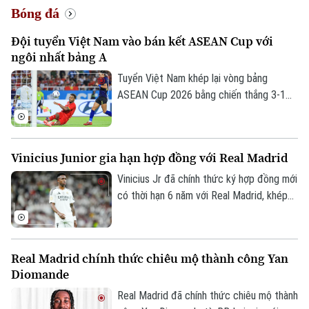
Bóng đá
Đội tuyển Việt Nam vào bán kết ASEAN Cup với
ngôi nhất bảng A
Tuyển Việt Nam khép lại vòng bảng
ASEAN Cup 2026 bằng chiến thắng 3-1
trước Campuchia trên sân Mỹ Đình. Đình
Bắc tỏa sáng với cú đúp, giúp thầy trò
HLV Kim Sang-sik giành trọn 3 điểm và
Vinicius Junior gia hạn hợp đồng với Real Madrid
tạo đà thuận lợi trước vòng bán kết.
Vinicius Jr đã chính thức ký hợp đồng mới
có thời hạn 6 năm với Real Madrid, khép
lại những đồn đoán về khả năng chuyển
đến Arsenal.
Real Madrid chính thức chiêu mộ thành công Yan
Diomande
Real Madrid đã chính thức chiêu mộ thành