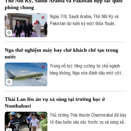
Thổ Nhĩ Kỳ, Saudi Arabia và Pakistan hợp tác quốc
Doanh nghiệp
Căn hộ
phòng chung
Tàu
Tin tức
Văn hóa
Ngày 7/8, Saudi Arabia, Thổ Nhĩ Kỳ và
Đất đai
Xe máy
Pakistan dự kiến ký một thỏa thuận
Tuyển sinh
Tin tức
phòng thủ chung tại thành phố Jeddah
Sức khỏe
Kinh nghiệm
Thị trường
của Saudi Arabia, nhằm tăng cường quan
Hướng nghiệp
Làng nghề
hệ an ninh giữa ba nước.
Y tế
Thể thao
Nga thử nghiệm máy bay chở khách chế tạo trong
Đánh giá
nước
Di tích
Dinh dưỡng
Bóng đá
Giải trí
Trong nỗ lực tăng cường tự chủ ngành
hàng không, Nga vừa đánh dấu một cột
Tư vấn sức khỏe
Quần vợt
mốc mới khi chiếc máy bay chở khách
Tin tức
Đã phát sóng
MS-21, được chế tạo hoàn toàn trong
Golf
Sao
nước, thực hiện thành công chuyến bay
Thái Lan lên án vụ xả súng tại trường học ở
đầu tiên.
Nonthaburi
Điện ảnh
Thủ tướng Thái Anutin Charnvirakul đã bày
Thời trang
tỏ đau buồn sâu sắc trước vụ xả súng xảy
ra vào sáng 7/8 theo giờ địa phương, tại