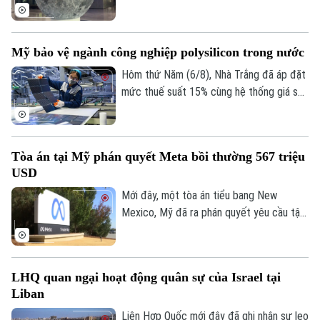
biết một nhóm nghiên cứu của nước này
đã hoàn thành bản đồ địa chất cập nhật
toàn bộ bề mặt Mặt Trăng với tỷ lệ 1:5
Mỹ bảo vệ ngành công nghiệp polysilicon trong nước
triệu. Đây được xem là bước tiến khoa
học quan trọng giúp viết lại lịch sử địa
Hôm thứ Năm (6/8), Nhà Trắng đã áp đặt
chất của thiên thể này dựa trên những dữ
mức thuế suất 15% cùng hệ thống giá sàn
liệu nghiên cứu tiên tiến nhất.
mới đối với các sản phẩm làm từ
polysilicon – loại nguyên liệu thô then
chốt cho ngành bán dẫn và sản xuất tấm
Tòa án tại Mỹ phán quyết Meta bồi thường 567 triệu
pin năng lượng mặt trời.
USD
Mới đây, một tòa án tiểu bang New
Mexico, Mỹ đã ra phán quyết yêu cầu tập
đoàn Meta bồi thường 567 triệu USD và
thay đổi phương thức vận hành các nền
tảng mạng xã hội đối với người dùng trẻ
LHQ quan ngại hoạt động quân sự của Israel tại
tuổi, sau khi xác định công ty này chịu
Liban
trách nhiệm gây tổn hại đến sức khỏe
tâm thần của trẻ em.
Liên Hợp Quốc mới đây đã ghi nhận sự leo