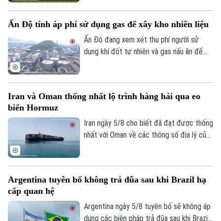
xuất khẩu thiết bị bay không người lái
(UAV) và đưa 6 thực thể của Mỹ vào danh
Ấn Độ tính áp phí sử dụng gas để xây kho nhiên liệu
sách trả đũa.
Ấn Độ đang xem xét thu phí người sử
dụng khí đốt tự nhiên và gas nấu ăn để
Bản quyền thuộc về Cơ quan Báo và Phát thanh Truyền hình Hà Nội Giấy
huy động nguồn vốn cho kế hoạch xây
phép số: Số 63/GP-TTDT, cấp ngày 10/05/2023
dựng kho dự trữ nhiên liệu chiến lược trị
giá 42 tỷ USD.
TRANG THÔNG TIN ĐIỆN TỬ
Iran và Oman thống nhất lộ trình hàng hải qua eo
biển Hormuz
CỦA CƠ QUAN BÁO VÀ PHÁT THANH TRUYỀN HÌNH HÀ NỘI
Iran ngày 5/8 cho biết đã đạt được thống
Số 3-5 Huỳnh Thúc Kháng-Phường Láng-Hà Nội
nhất với Oman về các thông số địa lý của
Giám đốc: VŨ MINH TUẤN
tuyến hàng hải mới qua eo biển Hormuz -
Phó Giám đốc: Nguyễn Kim Khiêm, Nguyễn Minh Đức, Nguyễn Thành Lợi
một trong những tuyến vận tải năng lượng
quan trọng nhất thế giới.
Argentina tuyên bố không trả đũa sau khi Brazil hạ
cấp quan hệ
Argentina ngày 5/8 tuyên bố sẽ không áp
dụng các biện pháp trả đũa sau khi Brazil