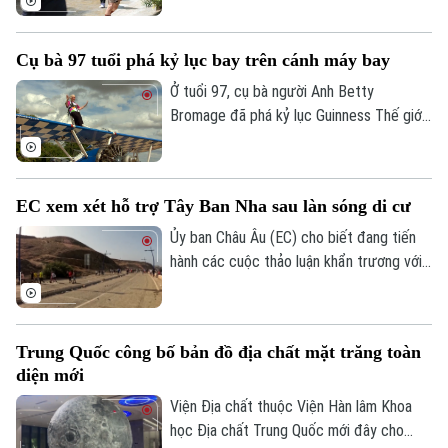
Âm nhạc
trường Thepsirin, tỉnh Nonthaburi, khiến ít
nhất 8 người thiệt mạng bao gồm cả nghi
Cụ bà 97 tuổi phá kỷ lục bay trên cánh máy bay
phạm và 22 người khác bị thương.
Ở tuổi 97, cụ bà người Anh Betty
Bromage đã phá kỷ lục Guinness Thế giới
của chính mình khi trở thành người phụ nữ
lớn tuổi nhất biểu diễn trên cánh máy bay.
Thử thách đặc biệt này cũng nhằm gây
EC xem xét hỗ trợ Tây Ban Nha sau làn sóng di cư
quỹ cho bệnh viện từng điều trị bệnh đột
quỵ cho bà.
Ủy ban Châu Âu (EC) cho biết đang tiến
hành các cuộc thảo luận khẩn trương với
Tây Ban Nha về một gói hỗ trợ tài chính
bổ sung dành cho vùng lãnh thổ Ceuta.
Động thái này diễn ra sau khi ghi nhận
Trung Quốc công bố bản đồ địa chất mặt trăng toàn
khoảng 72.000 người di cư vượt biên từ
diện mới
Maroc vào khu vực này trong một đợt
biến động chưa từng có tiền lệ.
Viện Địa chất thuộc Viện Hàn lâm Khoa
học Địa chất Trung Quốc mới đây cho