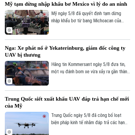
Mỹ tạm dừng nhập khẩu bơ Mexico vì lý do an ninh
72.000 người di cư đổ bộ trong một tuần
qua đã khiến các trung tâm tiếp nhận tại
Mỹ ngày 5/8 đã quyết định tạm dừng
đây rơi vào trạng thái quá tải nghiêm
nhập khẩu bơ từ bang Michoacan của
trọng.
Mexico sau khi các nhân viên kiểm tra của
Bộ Nông nghiệp Mỹ (USDA) tại địa
phương này phải ngừng làm việc do các
Nga: Xe phát nổ ở Yekaterinburg, giám đốc công ty
nguy cơ mất an ninh.
UAV bị thương
Hãng tin Kommersant ngày 5/8 đưa tin,
một vụ đánh bom xe vừa xảy ra gần thành
phố Yekaterinburg, Nga, khiến một giám
đốc nhà máy sản xuất máy bay không
người lái (UAV) bị thương nặng trong khi
Trung Quốc siết xuất khẩu UAV đáp trả hạn chế mới
tài xế thiệt mạng. Đây là vụ tấn công thứ
của Mỹ
hai nhằm vào các nhà sản xuất UAV của
Nga chỉ trong vòng một tuần qua.
Trung Quốc ngày 5/8 đã công bố loạt
biện pháp kinh tế nhằm đáp trả các hạn
chế mới của Mỹ, trong đó có việc siết