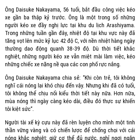
Ông Daisuke Nakayama, 56 tuổi, bắt đầu công việc kéo
xe gần ba thập kỷ trước. Ông là một trong số những
người kéo xe đầy nghị lực tại khu du lịch Arashiyama.
Trong những tuần gần đây, nhiệt độ tại khu vực này đã
tăng vọt lên mức kỷ lục 42 độ C, với nền nhiệt hàng ngày
thường dao động quanh 38-39 độ. Dù thời tiết khắc
nghiệt, những người kéo xe vẫn miệt mài làm việc, kéo
những chiếc xe nặng nề qua các con phố rực nắng.
Ông Daisuke Nakayama chia sẻ: “Khi còn trẻ, tôi không
nghĩ cái nóng lại khó chịu đến vậy. Nhưng khi đã có tuổi,
Xu hướng
tôi không thể chịu nổi kiểu thời tiết này nữa. Hơn nữa,
mùa nóng thì ngày càng kéo dài, điều đó thực sự khiến
tôi kiệt sức”.
Người tài xế kỳ cựu này đã rèn luyện cho mình một tinh
thần vững vàng và có chiến lược để chống chọi với cái
nóng khắc nghiệt: giữ cơ thể đủ nước, nghỉ ngơi ngắn