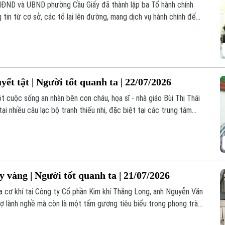
HĐND và UBND phường Cầu Giấy đã thành lập ba Tổ hành chính
 tin từ cơ sở, các tổ lại lên đường, mang dịch vụ hành chính đến
ết tật | Người tốt quanh ta | 22/07/2026
t cuộc sống an nhàn bên con cháu, họa sĩ - nhà giáo Bùi Thị Thái
ại nhiều câu lạc bộ tranh thiếu nhi, đặc biệt tại các trung tâm
hó khăn.
 vàng | Người tốt quanh ta | 21/07/2026
 cơ khí tại Công ty Cổ phần Kim khí Thăng Long, anh Nguyễn Văn
hợ lành nghề mà còn là một tấm gương tiêu biểu trong phong trào