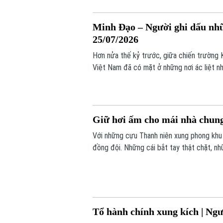
Minh Đạo – Người ghi dấu nhữn
25/07/2026
Hơn nửa thế kỷ trước, giữa chiến trường 
Việt Nam đã có mặt ở những nơi ác liệt nh
Giữ hơi ấm cho mái nhà chung 
Với những cựu Thanh niên xung phong khu v
đồng đội. Những cái bắt tay thật chặt, nh
gian, đưa họ về lại những năm tháng cùng 
Tổ hành chính xung kích | Ngườ