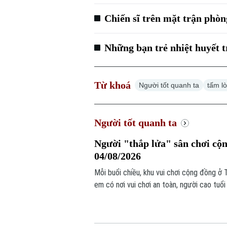
Chiến sĩ trên mặt trận phòn
Những bạn trẻ nhiệt huyết t
Từ khoá
Người tốt quanh ta
tấm l
Người tốt quanh ta
Người "thắp lửa" sân chơi cộn
04/08/2026
Mỗi buổi chiều, khu vui chơi cộng đồng ở 
em có nơi vui chơi an toàn, người cao tuổ
lại có thêm điểm gặp gỡ, giao lưu sau nhữ
được khơi nguồn từ ý tưởng của một ngườ