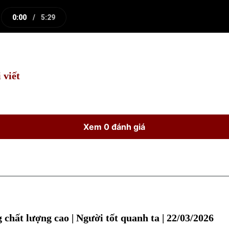
0:00
/
5:29
e
Current
Duration
Time
 viết
Xem 0 đánh giá
chất lượng cao | Người tốt quanh ta | 22/03/2026