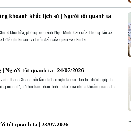
g khoảnh khắc lịch sử | Người tốt quanh ta |
Khu 4 khói lửa, phóng viên ảnh Ngô Minh Đạo của Thông tấn xã
ất để ghi lại cuộc chiến đấu của quân và dân ta.
| Người tốt quanh ta | 24/07/2026
ực Thanh Xuân, mỗi lần dự hội nghị là một lần họ được gặp lại
ững nụ cười, lời hỏi han chân tình… như xóa nhòa khoảng cách thời
đi mở đường, tải đạn.
i tốt quanh ta | 23/07/2026