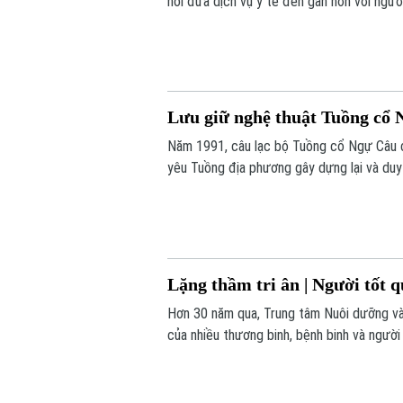
nối đưa dịch vụ y tế đến gần hơn với ngườ
bệnh, mà còn là sự sẻ chia, đồng hành và
Lưu giữ nghệ thuật Tuồng cổ N
Năm 1991, câu lạc bộ Tuồng cổ Ngự Câu 
yêu Tuồng địa phương gây dựng lại và duy
Tuồng cổ ở Ngự Câu vẫn được lưu truyền
hương.
Lặng thầm tri ân | Người tốt q
Hơn 30 năm qua, Trung tâm Nuôi dưỡng và
của nhiều thương binh, bệnh binh và ngườ
thương binh, bệnh binh, người có công đư