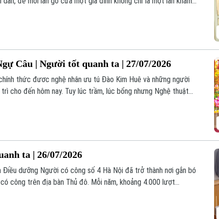
i dân, để mỗi lần gõ cửa một gia đình không chỉ là một lần khám
 gìn giữ sức khỏe cho cộng đồng.
gự Câu | Người tốt quanh ta | 27/07/2026
chính thức đươc nghệ nhân ưu tú Đào Kim Huê và những người
 trì cho đến hôm nay. Tuy lúc trầm, lúc bổng nhưng Nghệ thuật
 bởi những người đam mê môn nghệ thuật truyền thống quê
uanh ta | 26/07/2026
 Điều dưỡng Người có công số 4 Hà Nội đã trở thành nơi gắn bó
i có công trên địa bàn Thủ đô. Mỗi năm, khoảng 4.000 lượt
ợc đón tiếp, chăm sóc, điều dưỡng tại đây.