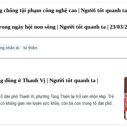
g chống tội phạm công nghệ cao | Người tốt quanh ta
rong ngày hội non sông | Người tốt quanh ta | 23/03/
òng nhân ái
từ thiện
g đồng ở Thanh Vị | Người tốt quanh ta |
Tổ dân phố Thanh Vị, phường Tùng Thiện lại trở nên nhộn nhịp. Trẻ
i có không gian rèn luyện sức khỏe, còn bà con trong tổ dân phố
ng giờ lao động. Không gian sinh hoạt chung khang trang này
i luôn đau đáu với cuộc sống của bà con địa phư