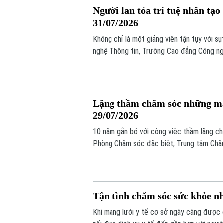
Người lan tỏa trí tuệ nhân tạo
31/07/2026
Không chỉ là một giảng viên tận tụy với s
nghệ Thông tin, Trường Cao đẳng Công ng
đưa trí tuệ nhân tạo AI vào thực tiễn hàn
tỉnh, thành phố trên cả nước.
Lặng thầm chăm sóc những mảnh
29/07/2026
10 năm gắn bó với công việc thầm lặng c
Phòng Chăm sóc đặc biệt, Trung tâm Chăm
kiên nhẫn, bao dung và yêu thương vô điề
Tận tình chăm sóc sức khỏe nh
Khi mạng lưới y tế cơ sở ngày càng được 