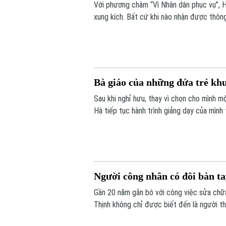
Với phương châm “Vì Nhân dân phục vụ”, 
xung kích. Bất cứ khi nào nhận được thông
tận nhà người dân.
Bà giáo của những đứa trẻ khuy
Sau khi nghỉ hưu, thay vì chọn cho mình mộ
Hà tiếp tục hành trình giảng dạy của mình t
bảo trợ trẻ em khuyết tật, có hoàn cảnh k
Người công nhân có đôi bàn tay
Gần 20 năm gắn bó với công việc sửa chữa
Thịnh không chỉ được biết đến là người t
thi đua lao động giỏi, lao động sáng tạo.