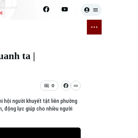
I
E
THỂ THAO
GIẢI TRÍ
ĐÃ PHÁT SÓNG
Bóng đá
Tin tức
uanh ta |
ỡng
Quần vợt
Sao
sức khỏe
Golf
Điện ảnh
0
Thời trang
i hội người khuyết tật liên phường
Âm nhạc
n, động lực giúp cho nhiều người