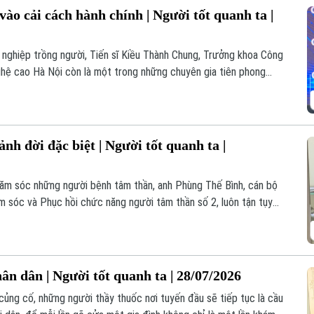
 vào cải cách hành chính | Người tốt quanh ta |
ự nghiệp trồng người, Tiến sĩ Kiều Thành Chung, Trưởng khoa Công
hệ cao Hà Nội còn là một trong những chuyên gia tiên phong
h chính công, tạo nên sức lan tỏa sâu rộng từ Thủ đô đến nhiều
 đời đặc biệt | Người tốt quanh ta |
hăm sóc những người bệnh tâm thần, anh Phùng Thế Bình, cán bộ
 sóc và Phục hồi chức năng người tâm thần số 2, luôn tận tụy
u kiện, chăm sóc từng người bệnh như chính người thân của mình.
ân dân | Người tốt quanh ta | 28/07/2026
củng cố, những người thầy thuốc nơi tuyến đầu sẽ tiếp tục là cầu