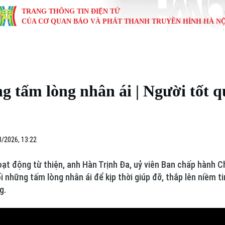
TRANG THÔNG TIN ĐIỆN TỬ
CỦA CƠ QUAN BÁO VÀ PHÁT THANH TRUYỀN HÌNH HÀ NỘ
KINH TẾ
NHÀ ĐẤT
TÀU VÀ XE
GIÁO DỤC
VĂN HÓA
SỨC KHỎ
i
Tin tức
Tin tức
Ô tô
Tin tức
Tin tức
Y tế
g tấm lòng nhân ái | Người tốt q
ự
Cafe sáng
Đầu tư
Tàu
Tuyển sinh
Làng nghề
Dinh dư
Nội
Tài chính Ngân hàng
Căn hộ
Xe máy
Hướng nghiệp
Di tích
Tư vấn 
iệt 4 phương
3/2026, 13:22
Doanh nghiệp
Đất đai
Thị trường
ạt động từ thiện, anh Hàn Trịnh Đa, uỷ viên Ban chấp hành Ch
Kinh nghiệm
Đánh giá
 những tấm lòng nhân ái để kịp thời giúp đỡ, thắp lên niềm ti
g.