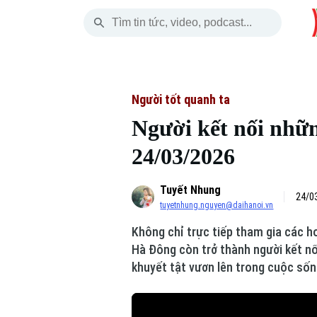
Thứ Bảy
THỜI SỰ
HÀ NỘI
THẾ GIỚI
08 Tháng 08, 2026
Hà Nội
Nhịp sống Hà Nộ
Tin tức
Người tốt quanh ta
Người kết nối nhữn
Chính trị
Người Hà Nội
Quân s
24/03/2026
Xã hội
Khoảnh khắc Hà 
Hồ sơ
Tuyết Nhung
An ninh trật tự
Ẩm thực
Người V
24/0
tuyetnhung.nguyen@daihanoi.vn
Không chỉ trực tiếp tham gia các ho
Công nghệ
Hà Đông còn trở thành người kết nối
khuyết tật vươn lên trong cuộc sốn
Skip Ad