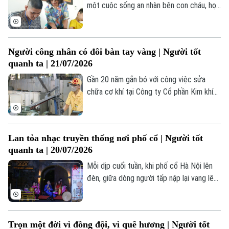
một cuộc sống an nhàn bên con cháu, họa
Giám đốc: VŨ MINH TUẤN
sĩ - nhà giáo Bùi Thị Thái Hà tiếp tục hành
Phó Giám đốc: Nguyễn Kim Khiêm, Nguyễn Minh Đức, Nguyễn Thành Lợi
trình giảng dạy của mình tại nhiều câu lạc
bộ tranh thiếu nhi, đặc biệt tại các trung
Người công nhân có đôi bàn tay vàng | Người tốt
tâm bảo trợ trẻ em khuyết tật, có hoàn
quanh ta | 21/07/2026
cảnh khó khăn.
Gần 20 năm gắn bó với công việc sửa
chữa cơ khí tại Công ty Cổ phần Kim khí
Thăng Long, anh Nguyễn Văn Thịnh không
chỉ được biết đến là người thợ lành nghề
mà còn là một tấm gương tiêu biểu trong
Lan tỏa nhạc truyền thống nơi phố cổ | Người tốt
phong trào thi đua lao động giỏi, lao động
quanh ta | 20/07/2026
sáng tạo.
Mỗi dịp cuối tuần, khi phố cổ Hà Nội lên
đèn, giữa dòng người tấp nập lại vang lên
những câu hát chèo, hát văn – những
thanh âm đã theo suốt chiều dài văn hóa
dân tộc.
Trọn một đời vì đồng đội, vì quê hương | Người tốt