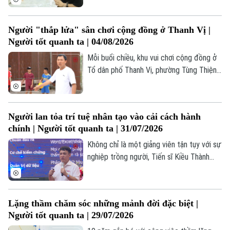
đong đầy sức sống. Đó là không gian của
Liforest. Ít ai biết rằng, đằng sau từng
Người "thắp lửa" sân chơi cộng đồng ở Thanh Vị |
sản phẩm chỉn chu của Liforest là hành
Người tốt quanh ta | 04/08/2026
trình vượt lên chính mình của những người
thợ rất đặc biệt.
Mỗi buổi chiều, khu vui chơi cộng đồng ở
Tổ dân phố Thanh Vị, phường Tùng Thiện
lại trở nên nhộn nhịp. Trẻ em có nơi vui
chơi an toàn, người cao tuổi có không
gian rèn luyện sức khỏe, còn bà con trong
Người lan tỏa trí tuệ nhân tạo vào cải cách hành
tổ dân phố lại có thêm điểm gặp gỡ, giao
chính | Người tốt quanh ta | 31/07/2026
lưu sau những giờ lao động. Không gian
sinh hoạt chung khang trang này được
Không chỉ là một giảng viên tận tụy với sự
khơi nguồn từ ý tưởng của một người luôn
nghiệp trồng người, Tiến sĩ Kiều Thành
Theo dõi Hà Nội On
đau đáu với cuộc sống của bà con địa
Chung, Trưởng khoa Công nghệ Thông tin,
phư
Trường Cao đẳng Công nghệ cao Hà Nội
còn là một trong những chuyên gia tiên
Lặng thầm chăm sóc những mảnh đời đặc biệt |
phong đưa trí tuệ nhân tạo AI vào thực
Người tốt quanh ta | 29/07/2026
tiễn hành chính công, tạo nên sức lan tỏa