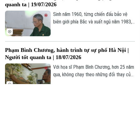
quanh ta | 19/07/2026
Sinh năm 1960, từng chiến đấu bảo vệ
biên giới phía Bắc và xuất ngũ năm 1983,
cựu chiến binh Đinh Xuân Long tiếp tục
dấn thân vào "mặt trận" mới trong thời
bình.
Phạm Bình Chương, hành trình tự sự phố Hà Nội |
Người tốt quanh ta | 18/07/2026
Với họa sĩ Phạm Bình Chương, hơn 25 năm
qua, không chạy theo những đổi thay của
thị trường hay xu hướng sáng tác, anh
lặng lẽ chọn phố Hà Nội làm mạch nguồn
duy nhất trong hành trình sáng tạo nghệ
Người giữ hồn bánh cuốn Thanh Trì | Người tốt
thuật của mình.
quanh ta | 17/07/2026
Sự tiếp nối trong mỗi gia đình đã góp
phần giúp nghề bánh cuốn Thanh Trì tồn
tại suốt nhiều thập kỷ. Đó cũng là nền