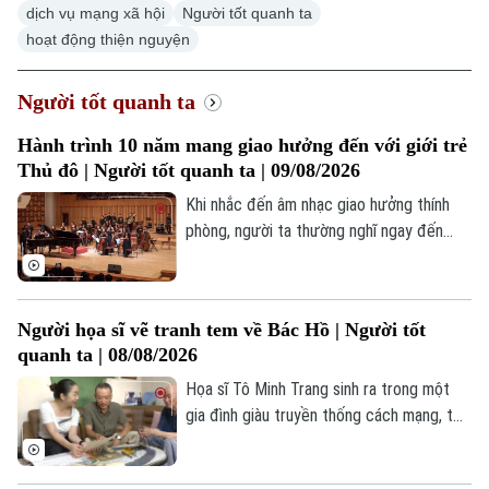
dịch vụ mạng xã hội
Người tốt quanh ta
hoạt động thiện nguyện
Hà Nội
Hà Nội
Chính trị
Người tốt quanh ta
Nhịp sống Hà Nội
Thế giới
Hành trình 10 năm mang giao hưởng đến với giới trẻ
Xã hội
Người Hà Nội
Thủ đô | Người tốt quanh ta | 09/08/2026
Tin tức
Kinh tế
An ninh trật tự
Khi nhắc đến âm nhạc giao hưởng thính
Khoảnh khắc Hà Nội
Quân sự
phòng, người ta thường nghĩ ngay đến
Tin tức
Nhà đất
Công nghệ
một không gian nghệ thuật hàn lâm, khắt
Ẩm thực
Hồ sơ
khe và thường được mặc định là "kén
Cafe sáng
Tin tức
Tàu và Xe
người nghe", đặc biệt là với giới trẻ. Thế
Người Việt 4 phương
Người họa sĩ vẽ tranh tem về Bác Hồ | Người tốt
Tài chính Ngân hàng
nhưng, tại Hà Nội, bức tranh ấy đang dần
Đầu tư
quanh ta | 08/08/2026
Ô tô
thay đổi. Không khó để bắt gặp hình ảnh
Giáo dục
Doanh nghiệp
hàng ngàn bạn trẻ sẵn sàng "săn vé", xếp
Họa sĩ Tô Minh Trang sinh ra trong một
Căn hộ
Tàu
hàng dài để đắm chìm trong những giai
gia đình giàu truyền thống cách mạng, từ
Tin tức
Văn hóa
điệu cổ điển.
nhỏ anh đã lớn lên cùng những câu chuyện
Đất đai
Xe máy
về Bác Hồ, về các thế hệ cha anh cống
Tuyển sinh
Tin tức
Sức khỏe