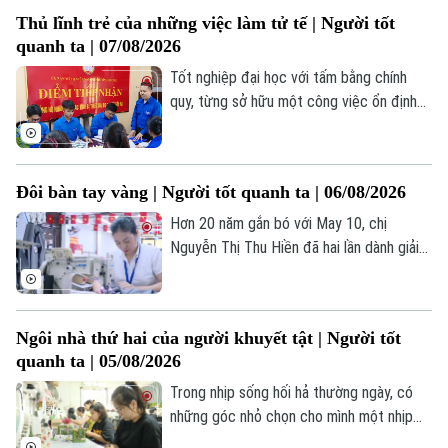
hiến cho Tổ quốc. Chính môi trường ấy đã
Kinh nghiệm
Thị trường
Thủ lĩnh trẻ của những việc làm tử tế | Người tốt
bồi đắp trong anh lòng yêu nước, niềm tự
Hướng nghiệp
Làng nghề
quanh ta | 07/08/2026
Y tế
hào dân tộc và tình cảm đặc biệt dành
Thể thao
Đánh giá
cho Chủ tịch Hồ Chí Minh.
Tốt nghiệp đại học với tấm bằng chính
Di tích
Dinh dưỡng
quy, từng sở hữu một công việc ổn định
Bóng đá
Giải trí
với mức thu nhập đáng mơ ước tại trung
Tư vấn sức khỏe
tâm Thủ đô nhưng anh Văn Đình Tưởng lại
Quần vợt
Tin tức
Đã phát sóng
đưa ra một quyết định khiến nhiều người
Đôi bàn tay vàng | Người tốt quanh ta | 06/08/2026
ngạc nhiên: Gác lại những cơ hội phát
Golf
Sao
triển cá nhân nơi phố thị để trở về quê
Hơn 20 năm gắn bó với May 10, chị
hương xã Chương Dương.
Nguyễn Thị Thu Hiền đã hai lần dành giải
Điện ảnh
Bàn tay vàng Hội thi Thợ giỏi ngành dệt
may Việt Nam. Không chỉ trau dồi, tích lũy
Thời trang
chuyên môn, chị còn sẵn sàng chia sẻ, hỗ
Ngôi nhà thứ hai của người khuyết tật | Người tốt
trợ các đồng nghiệp trẻ để cùng nâng
Âm nhạc
quanh ta | 05/08/2026
cao hiệu suất lao động, đóng góp vào
thành tích chung của doanh nghiệp.
Trong nhịp sống hối hả thường ngày, có
những góc nhỏ chọn cho mình một nhịp
điệu riêng – chậm rãi, êm đềm nhưng