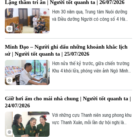
Lặng thầm tri ân | Người tốt quanh ta | 26/07/2026
Nghệ thuật Tuồng cổ ở Ngự Câu vẫn
được lưu truyền bởi những người đam mê
Hơn 30 năm qua, Trung tâm Nuôi dưỡng
môn nghệ thuật truyền thống quê hương.
và Điều dưỡng Người có công số 4 Hà
Liên hệ đường dây nóng (bấm để gọi)
Nội đã trở thành nơi gắn bó của nhiều
thương binh, bệnh binh và người có công
Tòa soạn
Tòa soạn
trên địa bàn Thủ đô. Mỗi năm, khoảng
0865.116.699 (hotline)
0865.116.699
Minh Đạo – Người ghi dấu những khoảnh khắc lịch
4.000 lượt thương binh, bệnh binh, người
sử | Người tốt quanh ta | 25/07/2026
có công được đón tiếp, chăm sóc, điều
dưỡng tại đây.
Hơn nửa thế kỷ trước, giữa chiến trường
Khu 4 khói lửa, phóng viên ảnh Ngô Minh
Đạo của Thông tấn xã Việt Nam đã có
mặt ở những nơi ác liệt nhất để ghi lại
cuộc chiến đấu của quân và dân ta.
Giữ hơi ấm cho mái nhà chung | Người tốt quanh ta |
24/07/2026
Với những cựu Thanh niên xung phong khu
vực Thanh Xuân, mỗi lần dự hội nghị là
một lần họ được gặp lại đồng đội. Những