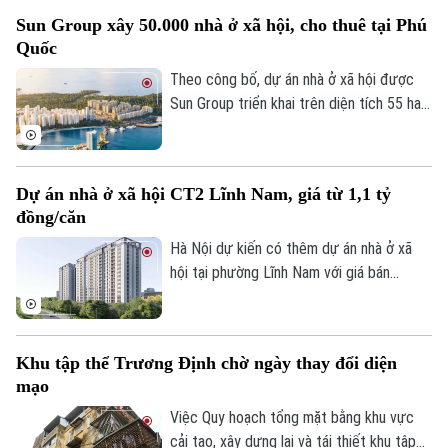
khoảng 132.000 căn hộ, tổng vốn hơn
Sun Group xây 50.000 nhà ở xã hội, cho thuê tại Phú
290.500 tỷ đồng.
Quốc
Theo công bố, dự án nhà ở xã hội được
Theo dõi Hà Nội On
Sun Group triển khai trên diện tích 55 ha
tại khu vực cửa ngõ phía Nam Phú Quốc,
tiếp giáp trục ĐT 975 và kết nối với khu
vực thị trấn Hoàng Hôn.
Dự án nhà ở xã hội CT2 Lĩnh Nam, giá từ 1,1 tỷ
đồng/căn
Hà Nội dự kiến có thêm dự án nhà ở xã
hội tại phường Lĩnh Nam với giá bán
khoảng 28,4 triệu đồng/m², tương đương
1,1-1,5 tỷ đồng/căn. Chủ đầu tư dự kiến
tiếp nhận hồ sơ đăng ký mua nhà trong
Khu tập thể Trương Định chờ ngày thay đổi diện
quý III/2026.
mạo
Việc Quy hoạch tổng mặt bằng khu vực
cải tạo, xây dựng lại và tái thiết khu tập