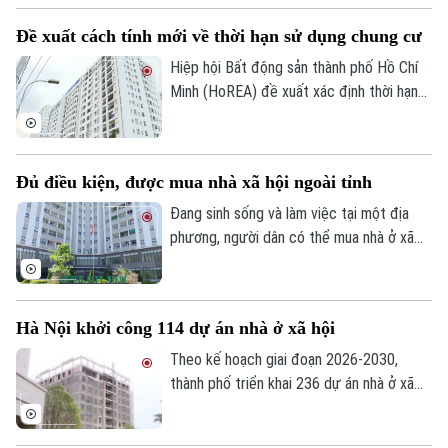
thành có số lượng lớn nhà chung cư cũ
Đề xuất cách tính mới về thời hạn sử dụng chung cư
cần cải tạo của Thủ đô.
Hiệp hội Bất động sản thành phố Hồ Chí
Minh (HoREA) đề xuất xác định thời hạn
sử dụng chung cư theo niên hạn công
trình, đồng thời làm rõ quyền sở hữu và cơ
chế xử lý khi công trình hết tuổi thọ.
Đủ điều kiện, được mua nhà xã hội ngoài tỉnh
Đang sinh sống và làm việc tại một địa
phương, người dân có thể mua nhà ở xã
hội tại địa phương khác hay không? Đây là
vấn đề được nhiều người quan tâm khi tìm
hiểu chính sách nhà ở xã hội.
Hà Nội khởi công 114 dự án nhà ở xã hội
Theo kế hoạch giai đoạn 2026-2030,
thành phố triển khai 236 dự án nhà ở xã
hội, trong đó 147 dự án đã được chấp
thuận chủ trương đầu tư với quy mô