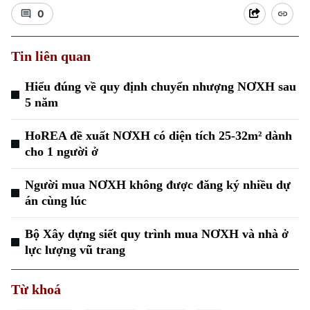
0
Tin liên quan
Hiểu đúng về quy định chuyển nhượng NƠXH sau
5 năm
Xu hướng
HoREA đề xuất NƠXH có diện tích 25-32m² dành
cho 1 người ở
Người mua NƠXH không được đăng ký nhiều dự
án cùng lúc
Bộ Xây dựng siết quy trình mua NƠXH và nhà ở
lực lượng vũ trang
Từ khoá