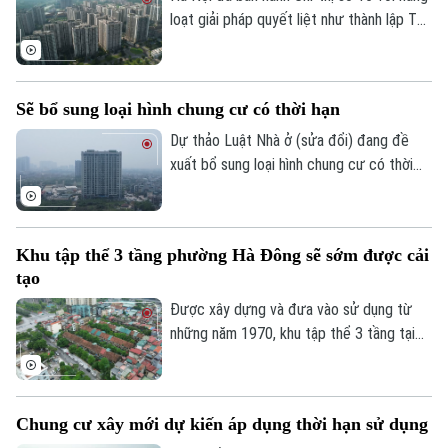
loạt giải pháp quyết liệt như thành lập Tổ
công tác đặc biệt, áp dụng cơ chế "làn
xanh" để rút ngắn thủ tục đầu tư, đẩy
nhanh tiến độ các dự án và gia tăng
Sẽ bổ sung loại hình chung cư có thời hạn
nguồn cung nhà ở xã hội với kỳ vọng sẽ
mở thêm cơ hội an cư cho người dân
Dự thảo Luật Nhà ở (sửa đổi) đang đề
trong thời gian tới.
xuất bổ sung loại hình chung cư có thời
hạn, đồng thời quy định rõ việc xác lập
quyền sở hữu của người dân và cơ chế xử
lý đối với các nhà chung cư thuộc diện
Khu tập thể 3 tầng phường Hà Đông sẽ sớm được cải
phải phá dỡ.
tạo
Được xây dựng và đưa vào sử dụng từ
những năm 1970, khu tập thể 3 tầng tại
phường Hà Đông đã xuống cấp nghiêm
trọng và cũng là 1 trong 8 khu tập thể
trên địa bàn thủ đô vừa được UBND
Chung cư xây mới dự kiến áp dụng thời hạn sử dụng
thành phố Hà Nội yêu cầu Sở Xây dựng