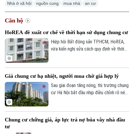
Nhà ở xã hội
nguồn cung
mua nhà
an cư
Căn hộ
HoREA đề xuất cơ chế về thời hạn sử dụng chung cư
Hiệp hội Bất động sản TP.HCM, HoREA,
vừa kiến nghị sửa cách quy định về thời
hạn sử dụng nhà chung cư trong dự thảo
Luật Nhà ở sửa đổi. Theo đó, thay vì khái
niệm “sở hữu nhà chung cư có thời hạn”,
Giá chung cư hạ nhiệt, người mua chờ giá hợp lý
HoREA đề xuất quy định theo hướng “thời
hạn sử dụng nhà chung cư theo niên hạn
Sau giai đoạn tăng nóng, thị trường chung
xây dựng công trình”, nhằm tránh cách
cư Hà Nội bắt đầu nhịp điều chỉnh rõ nét.
hiểu quyền sở hữu căn hộ của người dân
Áp lực đòn bẩy buộc nhiều nhà đầu tư
bị giới hạn về thời gian.
phải chủ động hạ giá cắt lỗ, trong khi
người mua ở thực vẫn chọn tâm lý nghe
Chung cư chững giá, áp lực trả nợ bủa vây nhà đầu
ngóng, chờ đợi mặt bằng giá tiếp tục hạ
tư
nhiệt.