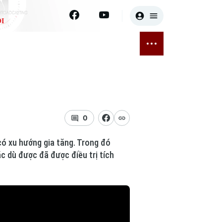
I
E
THỂ THAO
GIẢI TRÍ
ĐÃ PHÁT SÓNG
Bóng đá
Tin tức
ỡng
Quần vợt
Sao
sức khỏe
Golf
Điện ảnh
0
Thời trang
ó xu hướng gia tăng. Trong đó
c dù được đã được điều trị tích
Âm nhạc