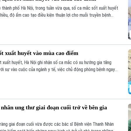
thành phố Hà Nội, trong tuần vừa qua, số ca mắc sốt xuất huyết
nhiều, độ ẩm cao tạo điều kiện thuận lợi cho muỗi truyền bệnh
ốt xuất huyết vào mùa cao điểm
 xuất huyết, Hà Nội ghi nhận số ca mắc có xu hướng gia tăng
 với sự vào cuộc của ngành y tế, việc chủ động phòng bệnh ngay
là giải pháp quan trọng để ngăn chặn dịch lây lan.
nhân ung thư giai đoạn cuối trở về bên gia
ràng giai đoạn cuối vừa được các bác sĩ Bệnh viện Thanh Nhàn