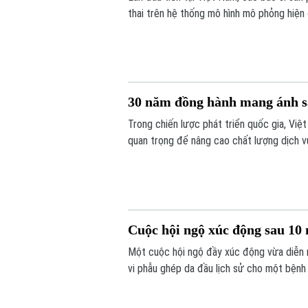
thai trên hệ thống mô hình mô phỏng hiện
thế giới. Hoạt động diễn ra trong khuôn k
30 năm đồng hành mang ánh s
Trong chiến lược phát triển quốc gia, Việ
quan trọng để nâng cao chất lượng dịch 
khỏe công bằng, bền vững. Trong lĩnh vực
phủ quốc tế - đã đồng hành với ngành mắ
Cuộc hội ngộ xúc động sau 10 
Một cuộc hội ngộ đầy xúc động vừa diễn 
vi phẫu ghép da đầu lịch sử cho một bệnh 