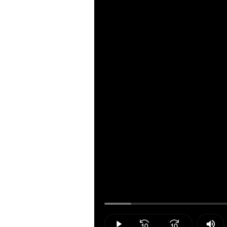
Loaded
:
5.67%