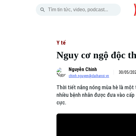
Thứ Bảy
THỜI SỰ
HÀ NỘI
THẾ GIỚI
08 Tháng 08, 2026
Hà Nội
Nhịp sống Hà Nộ
Tin tức
Y tế
Nguy cơ ngộ độc t
Chính trị
Người Hà Nội
Quân s
Nguyễn Chinh
Xã hội
Khoảnh khắc Hà 
Hồ sơ
30/05/202
chinh.nguyen@daihanoi.vn
An ninh trật tự
Ẩm thực
Người V
Thời tiết nắng nóng mùa hè là một
nhiều bệnh nhân được đưa vào cấp c
Công nghệ
cực.
Skip Ad