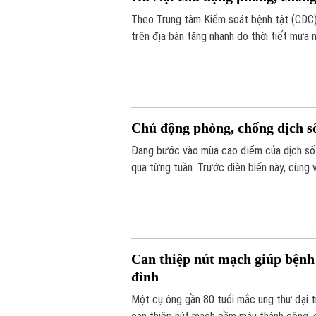
Theo Trung tâm Kiểm soát bệnh tật (CDC) 
trên địa bàn tăng nhanh do thời tiết mưa 
phát triển.
Chủ động phòng, chống dịch s
Đang bước vào mùa cao điểm của dịch sốt
qua từng tuần. Trước diễn biến này, cùng
từ mỗi gia đình, mỗi khu dân cư được xem 
Can thiệp nút mạch giúp bệnh 
đình
Một cụ ông gần 80 tuổi mắc ung thư đại t