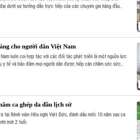
 đại dưới sự hướng dẫn trực tiếp của các chuyên gia hàng đầu
hổ Hội thảo Quốc tế về Y học bào thai 2026.
áng cho người dân Việt Nam
t Nam luôn coi hợp tác với các đối tác phát triển là một nguồn lực
vụ y tế và bảo đảm mọi người dân được tiếp cận chăm sóc sức
 chăm sóc mắt và phòng chống mù lòa, Orbis - tổ chức phi chính
t Việt Nam suốt 30 năm.
năm ca ghép da đầu lịch sử
ra tại Bệnh viện Hữu nghị Việt Đức, đánh dấu mốc 10 năm sau ca
nhi mới 2 tuổi.