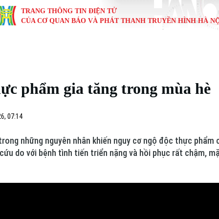
TRANG THÔNG TIN ĐIỆN TỬ
CỦA CƠ QUAN BÁO VÀ PHÁT THANH TRUYỀN HÌNH HÀ NỘ
KINH TẾ
NHÀ ĐẤT
TÀU VÀ XE
GIÁO DỤC
VĂN HÓA
SỨC KHỎ
i
Tin tức
Tin tức
Ô tô
Tin tức
Tin tức
Y tế
hực phẩm gia tăng trong mùa hè
ự
Cafe sáng
Đầu tư
Tàu
Tuyển sinh
Làng nghề
Dinh dư
Nội
Tài chính Ngân hàng
Căn hộ
Xe máy
Hướng nghiệp
Di tích
Tư vấn 
6, 07:14
iệt 4 phương
Doanh nghiệp
Đất đai
Thị trường
 trong những nguyên nhân khiến nguy cơ ngộ độc thực phẩm c
ứu do với bệnh tình tiến triển nặng và hồi phục rất chậm, mặ
Kinh nghiệm
Đánh giá