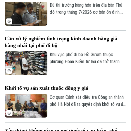
Dù thị trường hàng hóa trên địa bàn Thủ
đô trong tháng 7/2026 cơ bản ổn định,
tuy nhiên tình trạng kinh doanh hàng giả,
hàng lậu và gian lận thương mại vẫn tiềm
ẩn nhiều diễn biến phức tạp. Lực lượng
Cần xử lý nghiêm tình trạng kinh doanh hàng giả
Quản lý thị trường Hà Nội đang tiếp tục
hàng nhái tại phố đi bộ
siết chặt kiểm soát, đặc biệt là trên môi
trường thương mại điện tử.
Khu vực phố đi bộ Hồ Gươm thuộc
phường Hoàn Kiếm từ lâu đã trở thành
điểm đến văn hóa, du lịch hấp dẫn. Thế
nhưng, đằng sau sự sầm uất ấy lại là một
thực trạng đáng ngại: hàng giả, hàng nhái
Khởi tố vụ sản xuất thuốc đông y giả
được bày bán công khai với giá siêu rẻ.
Đáng nói hơn, dù lực lượng chức năng đã
Cơ quan Cảnh sát điều tra Công an thành
kiểm tra nhưng đều khó xử lý bởi những
phố Hà Nội đã ra quyết định khởi tố vụ án,
chiêu trò đối phó tinh vi.
khởi tố bị can đối với Hà Quang Phước
(SN 1952, trú phường Dương Nội, Hà Nội)
và Bùi Thị Tiết (SN 1988, trú xã Dũng
Xây dựng không gian mạng quốc gia an toàn, chủ