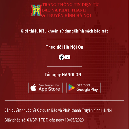
TRANG THÔNG TIN ĐIỆN TỬ
BÁO VÀ PHÁT THANH
& TRUYỀN HÌNH HÀ NỘI
Giới thiệu
Điều khoản sử dụng
Chính sách bảo mật
Theo dõi Hà Nội On
Tải ngay HANOI ON
Bản quyền thuộc về Cơ quan Báo và Phát thanh Truyền hình Hà Nội
Giấy phép số: 63/GP-TTĐT, cấp ngày 10/05/2023