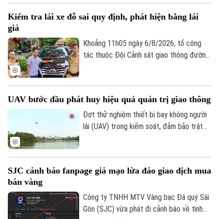
toàn giao thông trong lĩnh vực giao thông
Kiểm tra lái xe đỗ sai quy định, phát hiện bằng lái
đường bộ như: trừ điểm, phục hồi điểm
giả
giấy phép lái xe. Trong đó, đáng chú ý là
hành vi dán đề can, thay đổi biển số xe sẽ
Khoảng 11h05 ngày 6/8/2026, tổ công
bị phạt 6 triệu đồng.
tác thuộc Đội Cảnh sát giao thông đường
bộ số 1 Phòng Cảnh sát giao thông (Công
an thành phố Hà Nội) làm nhiệm vụ trên
phố Hai Bà Trưng đã phát hiện ô tô nhãn
UAV bước đầu phát huy hiệu quả quản trị giao thông
hiệu Toyota Fortuner, biển kiểm soát 17A-
080.51 đỗ xe tại vị trí có biển cấm đỗ và
Đợt thử nghiệm thiết bị bay không người
tiến hành kiểm tra theo quy định.
lái (UAV) trong kiểm soát, đảm bảo trật
tự ATGT không chỉ là một phép thử công
nghệ mà là bước chuyển dịch chiến lược
của Công an TP Hà Nội trong quản trị
SJC cảnh báo fanpage giả mạo lừa đảo giao dịch mua
không gian tầm thấp, quyết tâm xóa bỏ
bán vàng
các "điểm mù" an toàn giao thông và trật
tự đô thị.
Công ty TNHH MTV Vàng bạc Đá quý Sài
Gòn (SJC) vừa phát đi cảnh báo về tình