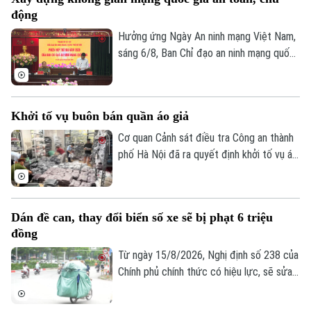
Tiến, tỉnh Phú Thọ) về hành vi "Sản xuất,
động
buôn bán hàng giả là thuốc chữa bệnh"
theo khoản 1, Điều 194 Bộ luật Hình sự.
Hưởng ứng Ngày An ninh mạng Việt Nam,
sáng 6/8, Ban Chỉ đạo an ninh mạng quốc
Theo dõi Hà Nội On
gia tổ chức Phiên họp thường kỳ theo
hình thức trực tiếp kết hợp trực tuyến
đến điểm cầu 34 tỉnh, thành phố.
Khởi tố vụ buôn bán quần áo giả
Cơ quan Cảnh sát điều tra Công an thành
phố Hà Nội đã ra quyết định khởi tố vụ án,
khởi tố bị can đối với Đinh Công Thắng
(SN 2004, trú phường Từ Sơn, tỉnh Bắc
Ninh) về tội "Xâm phạm quyền sở hữu
Dán đề can, thay đổi biển số xe sẽ bị phạt 6 triệu
công nghiệp".
đồng
Từ ngày 15/8/2026, Nghị định số 238 của
Chính phủ chính thức có hiệu lực, sẽ sửa
đổi, bổ sung một số điều về quy định xử
phạt vi phạm hành chính về trật tự, an