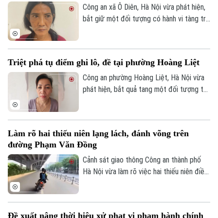
cho người dân.
Công an xã Ô Diên, Hà Nội vừa phát hiện,
bắt giữ một đối tượng có hành vi tàng trữ
trái phép chất ma túy. Đối tượng là
Nguyễn Văn Dũng, sinh năm 1979, bị phát
hiện đang tang trữ 0,441 gam heroin tại
Triệt phá tụ điểm ghi lô, đề tại phường Hoàng Liệt
khu vực ngã ba đường Thượng Hội - Tân
Lập.
Công an phường Hoàng Liệt, Hà Nội vừa
phát hiện, bắt quả tang một đối tượng tổ
chức đánh bạc dưới hình thức ghi số lô,
đề.
Làm rõ hai thiếu niên lạng lách, đánh võng trên
đường Phạm Văn Đồng
Cảnh sát giao thông Công an thành phố
Hà Nội vừa làm rõ việc hai thiếu niên điều
khiển xe máy lạng lách, đánh võng trên
đường Phạm Văn Đồng, gây nguy hiểm
cho người tham gia giao thông.
Đề xuất nâng thời hiệu xử phạt vi phạm hành chính