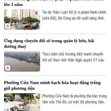
lên 3 năm
Tại dự thảo Luật Xử lý vi phạm hành chính
(sửa đổi), Bộ Công an đề xuất nâng thời
hiệu xử phạt vi phạm hành chính lên 3 năm
nhằm ngăn chặn chủ phương tiện vi phạm
giao thông lợi dụng kẽ hở để né “phạt
Ứng dụng chuyển đổi số trong quản lý bến, bãi
nguội” khi đăng kiểm.
đường thuỷ
Thực hiện chủ trương đẩy mạnh chuyển
đổi số theo tinh thần Nghị quyết 57 của
Trung ương, lực lượng Cảnh sát đường
thủy - Công an Thành phố Hà Nội đã hoàn
thành việc số hóa toàn bộ bến thủy nội
Phường Cửa Nam minh bạch hóa hoạt động trông
địa, bến bãi tập kết vật liệu xây dựng trên
Bản quyền thuộc về Cơ quan Báo và Phát thanh Truyền hình Hà Nội Giấy
giữ phương tiện
tuyến quản lý.
phép số: Số 63/GP-TTDT, cấp ngày 10/05/2023
Phường Cửa Nam là phường địa bàn trung
TRANG THÔNG TIN ĐIỆN TỬ
tâm của Thủ đô, có mật độ phương tiện
lớn với nhiều bệnh viện, trường học, cơ
CỦA CƠ QUAN BÁO VÀ PHÁT THANH TRUYỀN HÌNH HÀ NỘI