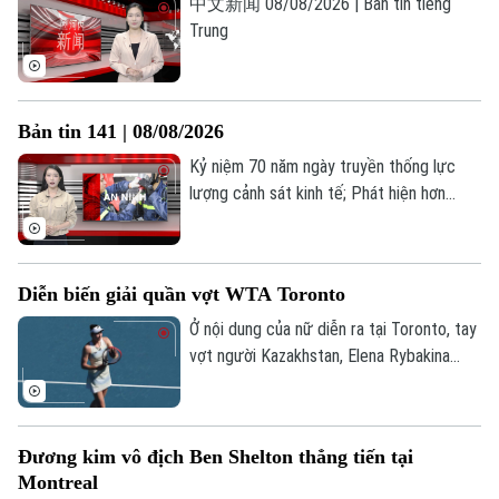
中文新闻 08/08/2026 | Bản tin tiếng
Trung
Bản tin 141 | 08/08/2026
Kỷ niệm 70 năm ngày truyền thống lực
lượng cảnh sát kinh tế; Phát hiện hơn
53.000 phụ tùng ô tô vi phạm sở hữu trí
tuệ; Tạm giữ 4 đối tượng trong vụ xô xát
tại Phố Huế;... là những thông tin đáng
Diễn biến giải quần vợt WTA Toronto
Chuyên mục
chú ý trong Bản tin 141 hôm nay.
Ở nội dung của nữ diễn ra tại Toronto, tay
Thời sự
vợt người Kazakhstan, Elena Rybakina
xuất sắc giành quyền vào vòng 16 tay vợt
Hà Nội
mạnh nhất. Trong khi đó, tay vợt chủ nhà
Hà Nội
Leylah Fernandez (hạt giống số 30) đã
Đương kim vô địch Ben Shelton thẳng tiến tại
Chính trị
tạo nên bất ngờ lớn khi đánh bại hạt giống
Nhịp sống Hà Nội
Thế giới
Montreal
số 5 người Nga, Mirra Andreeva.