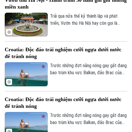
tình, trách nhiệm của đội ngũ công nhân
miền xanh
lái xe, nhân viên phục vụ đã góp phần tạo
dựng niềm tin, để xe buýt ngày càng trở
Trải qua nửa thế kỷ thành lập và phát
thành lựa chọn quen thuộc của nhiều
triển, Vườn thú Hà Nội hay còn gọi là
người dân.
Công viên Thủ Lệ không chỉ là nơi chăm
sóc, bảo tồn hàng trăm cá thể động vật
Theo dõi Hà Nội On
mà còn là không gian xanh, văn hoá gắn bó
Croatia: Độc đáo trải nghiệm cưỡi ngựa dưới nước
với nhiều thế hệ người dân Thủ đô.
để tránh nóng
Trước những đợt nắng nóng gay gắt đang
bao trùm khu vực Balkan, đảo Brac của
Croatia đã mang đến một trải nghiệm
tránh nóng khá độc đáo. Thay vì cưỡi
ngựa dọc bãi biển, du khách tại đây có
Croatia: Độc đáo trải nghiệm cưỡi ngựa dưới nước
thể trực tiếp cưỡi ngựa lội dưới làn nước
để tránh nóng
biển mát lành.
Trước những đợt nắng nóng gay gắt đang
bao trùm khu vực Balkan, đảo Brac của
Croatia đã mang đến một trải nghiệm