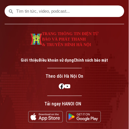
diễn biến phức tạp. Vậy đâu là ranh giới
giữa quyền tự do ngôn luận và hành vi vi
phạm pháp luật?
TRANG THÔNG TIN ĐIỆN TỬ
BÁO VÀ PHÁT THANH
& TRUYỀN HÌNH HÀ NỘI
Giới thiệu
Điều khoản sử dụng
Chính sách bảo mật
Theo dõi Hà Nội On
Tải ngay HANOI ON