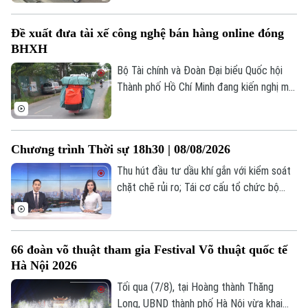
hợp vi phạm nồng độ cồn, trong đó có
trường hợp vi phạm vượt mức kịch khung.
Đề xuất đưa tài xế công nghệ bán hàng online đóng
BHXH
Bộ Tài chính và Đoàn Đại biểu Quốc hội
Thành phố Hồ Chí Minh đang kiến nghị mở
rộng nhóm đối tượng đóng bảo hiểm xã
hội bắt buộc đối với người lao động có
thu nhập từ nền tảng số như tài xế công
Chương trình Thời sự 18h30 | 08/08/2026
nghệ, người giao hàng hay người bán hàng
online trên các sàn thương mại điện tử.
Thu hút đầu tư dầu khí gắn với kiểm soát
chặt chẽ rủi ro; Tái cơ cấu tổ chức bộ
Liên hệ đường dây nóng (bấm để gọi)
máy, đổi mới hoạt động xổ số kiến thiết
Tòa soạn
Tòa soạn
Thủ đô; Phấn đấu thông xe kỹ thuật
0865.116.699 (hotline)
0865.116.699
đường Vành đai 2,5 vào ngày 2/9;... là một
66 đoàn võ thuật tham gia Festival Võ thuật quốc tế
số nội dung đáng chú ý trong chương
Hà Nội 2026
trình hôm nay.
Tối qua (7/8), tại Hoàng thành Thăng
Long, UBND thành phố Hà Nội vừa khai