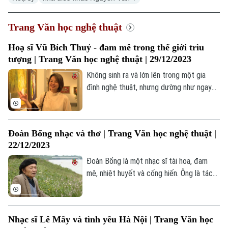
Hà Nội
Hà Nội
Trang Văn học nghệ thuật
Chính trị
Hoạ sĩ Vũ Bích Thuỷ - đam mê trong thế giới trìu
Nhịp sống Hà Nội
Thế giới
tượng | Trang Văn học nghệ thuật | 29/12/2023
Xã hội
Không sinh ra và lớn lên trong một gia
Người Hà Nội
Tin tức
Kinh tế
đình nghệ thuật, nhưng dường như ngay
An ninh trật tự
Khoảnh khắc Hà Nội
từ nhỏ những cây cọ, những hộp màu đã
Quân sự
Tin tức
trở thành thỏi nam châm hút lấy cô bé
Nhà đất
Công nghệ
Ẩm thực
Bích Thủy say mê với hội họa lúc nào
Hồ sơ
Đoàn Bổng nhạc và thơ | Trang Văn học nghệ thuật |
Cafe sáng
không hay. Vũ Bích Thủy đến với hội họa
Tin tức
Tàu và Xe
22/12/2023
như một định mệnh, định mệnh đó đã,
Người Việt 4 phương
Tài chính Ngân hàng
đang và sẽ là người bạn luôn đồng hành
Đoàn Bổng là một nhạc sĩ tài hoa, đam
Đầu tư
Ô tô
Giáo dục
với chị trên mọi nẻo đường của cuộc
mê, nhiệt huyết và cống hiến. Ông là tác
Doanh nghiệp
sống .
giả của hàng trăm ca khúc được khán
Căn hộ
Tàu
Tin tức
thính giả trong và ngoài nước mến mộ,
Văn hóa
Đất đai
ngợi ca. Không chỉ là tác giả của những ca
Xe máy
Nhạc sĩ Lê Mây và tình yêu Hà Nội | Trang Văn học
Tuyển sinh
khúc hay về Bác Hồ, về tình yêu quê
Tin tức