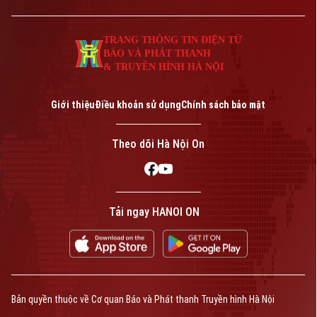
điêu khắc Nguyễn Văn Y, phát sóng trong
Giám đốc: VŨ MINH TUẤN
chương trình hôm nay.
Phó Giám đốc: Nguyễn Kim Khiêm, Nguyễn Minh Đức, Nguyễn Thành Lợi
TRANG THÔNG TIN ĐIỆN TỬ
BÁO VÀ PHÁT THANH
& TRUYỀN HÌNH HÀ NỘI
Giới thiệu
Điều khoản sử dụng
Chính sách bảo mật
Theo dõi Hà Nội On
Tải ngay HANOI ON
Bản quyền thuộc về Cơ quan Báo và Phát thanh Truyền hình Hà Nội