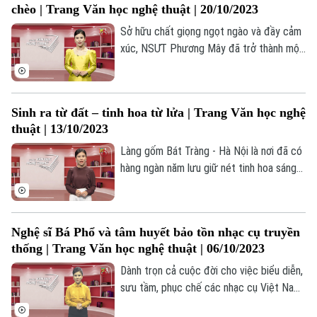
chèo | Trang Văn học nghệ thuật | 20/10/2023
dị, dễ nhớ, dễ thuộc trong các tác phẩm
của Đặng Tài Tuệ đã chinh phục được
Sở hữu chất giọng ngọt ngào và đầy cảm
người nghe.
xúc, NSƯT Phương Mây đã trở thành một
Liên hệ đường dây nóng (bấm để gọi)
trong những cái tên quen thuộc với những
Tòa soạn
Tòa soạn
ai yêu mến nghệ thuật chèo. Trong suốt
gần 30 năm hoạt động nghệ thuật, chị đã
0865.116.699 (hotline)
0865.116.699
Sinh ra từ đất – tinh hoa từ lửa | Trang Văn học nghệ
có nhiều đóng góp quan trọng cho sự
thuật | 13/10/2023
nghiệp chung của làng chèo Việt Nam và
nỗ lực đưa nghệ thuật chèo đến gần hơn
Làng gốm Bát Tràng - Hà Nội là nơi đã có
với công chúng Thủ đô.
hàng ngàn năm lưu giữ nét tinh hoa sáng
tạo nghệ thuật và nét đẹp lao động của
một làng nghề truyền thống. Đây cũng là
nơi có những người con sinh ra từ làng
Nghệ sĩ Bá Phổ và tâm huyết bảo tồn nhạc cụ truyền
yêu gốm luôn trăn trở sáng tạo dựa trên
thống | Trang Văn học nghệ thuật | 06/10/2023
những chất liệu truyền thống của ông cha
để lại. Để rồi từ những đôi bàn tay nghệ
Dành trọn cả cuộc đời cho việc biểu diễn,
nhân khéo léo, những tác phẩm gốm mang
sưu tầm, phục chế các nhạc cụ Việt Nam,
hơi thở đương đại được ra đời.
cho đến nay, NSƯT Bá Phổ đã có trong