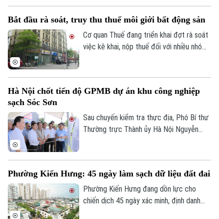
nghiệp cũng tiếp tục triển khai các giải
Bắt đầu rà soát, truy thu thuế môi giới bất động sản
pháp xử lý nợ, tạo nền tảng cho quá trình
phục hồi trong thời gian tới.
Cơ quan Thuế đang triển khai đợt rà soát
việc kê khai, nộp thuế đối với nhiều nhóm
cá nhân có thu nhập cao từ nhiều nguồn,
trong đó có môi giới bất động sản.
Liên hệ đường dây nóng (bấm để gọi)
Hà Nội chốt tiến độ GPMB dự án khu công nghiệp
Tòa soạn
Tòa soạn
sạch Sóc Sơn
Sau chuyến kiểm tra thực địa, Phó Bí thư
0865.116.699 (hotline)
0865.116.699
Thường trực Thành ủy Hà Nội Nguyễn
Trọng Đông yêu cầu toàn bộ công tác giải
phóng mặt bằng Dự án đầu tư xây dựng
hạ tầng kỹ thuật Khu Công nghiệp sạch
Phường Kiến Hưng: 45 ngày làm sạch dữ liệu đất đai
Sóc Sơn và Dự án xây dựng tuyến đường
vào Khu Công nghiệp sạch Sóc Sơn phải
Phường Kiến Hưng đang dồn lực cho
được hoàn thành trước ngày 31/12/2026.
chiến dịch 45 ngày xác minh, định danh
chủ sử dụng, đồng bộ với Cơ sở dữ liệu