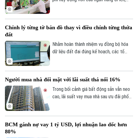
Golf
trong khi tín dụng bất động sản vẫn được
Sao
kiểm soát, khiến người mua nhà chịu áp
lực tài chính lớn hơn.
Điện ảnh
Chỉnh lý từng tờ bản đồ thay vì điều chỉnh từng thửa
đất
Thời trang
Nhằm hoàn thành nhiệm vụ đồng bộ hóa
dữ liệu đất đai đúng kế hoạch, các tổ
Âm nhạc
công tác luôn tìm các phương án để
chỉnh lý, cập nhật dữ liệu đất đai đảm bảo
theo đúng yêu cầu, trong đó, việc chỉnh lý
Người mua nhà đối mặt với lãi suất thả nổi 16%
từng tờ bản đồ thay vì chỉnh lý từng thửa
đất như trước đây đã và đang được xem
Trong bối cảnh giá bất động sản vẫn neo
là giải pháp tối ưu.
cao, lãi suất vay mua nhà sau ưu đãi phổ
biến 13-15% một năm, tăng mạnh so với
năm ngoái đã tạo áp lực lớn lên thanh
khoản.
BCM gánh nợ vay 1 tỷ USD, lợi nhuận lao dốc hơn
80%