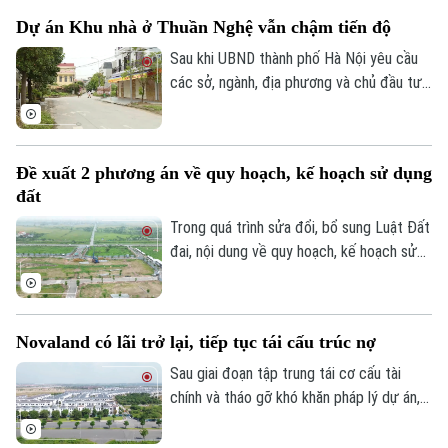
tăng khiến doanh nghiệp không còn nhiều
Dự án Khu nhà ở Thuần Nghệ vẫn chậm tiến độ
dư địa giảm giá bán.
Sau khi UBND thành phố Hà Nội yêu cầu
các sở, ngành, địa phương và chủ đầu tư
khẩn trương xử lý gần 300 dự án chậm
triển khai, nhiều dự án tồn tại kéo dài
nhiều năm đang được rà soát để xác định
Đề xuất 2 phương án về quy hoạch, kế hoạch sử dụng
rõ trách nhiệm và có phương án xử lý dứt
đất
điểm. Khu nhà ở Thuần Nghệ tại thị xã Sơn
Tây là một trong những dự án nằm trong
Trong quá trình sửa đổi, bổ sung Luật Đất
danh sách này.
đai, nội dung về quy hoạch, kế hoạch sử
dụng đất đang được đề xuất điều chỉnh
theo hướng tinh gọn, đồng bộ với mô hình
chính quyền địa phương hai cấp, đồng thời
Novaland có lãi trở lại, tiếp tục tái cấu trúc nợ
tạo thuận lợi hơn cho đầu tư và khai thác
hiệu quả nguồn lực đất đai.
Sau giai đoạn tập trung tái cơ cấu tài
chính và tháo gỡ khó khăn pháp lý dự án,
Tập đoàn Novaland ghi nhận kết quả kinh
doanh tích cực khi có lãi trở lại. Doanh