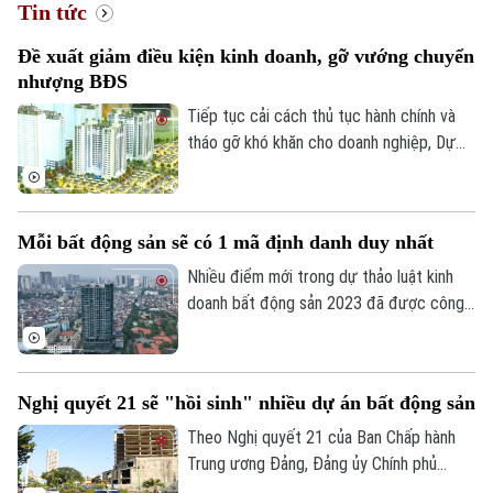
Tin tức
Đề xuất giảm điều kiện kinh doanh, gỡ vướng chuyển
nhượng BĐS
Tiếp tục cải cách thủ tục hành chính và
tháo gỡ khó khăn cho doanh nghiệp, Dự
thảo Luật Kinh doanh bất động sản (sửa
đổi) đề xuất cắt giảm nhiều điều kiện kinh
doanh và đơn giản hóa thủ tục chuyển
Mỗi bất động sản sẽ có 1 mã định danh duy nhất
nhượng dự án.
Nhiều điểm mới trong dự thảo luật kinh
doanh bất động sản 2023 đã được công
bố để các chuyên gia, cộng đồng doanh
nghiệp và các đơn vị liên quan cùng góp ý,
hoàn thiện. Đáng chú ý, việc định danh bất
Nghị quyết 21 sẽ "hồi sinh" nhiều dự án bất động sản
động sản sẽ được bổ sung vào điều
khoản của Luật lần này, đảm bảo mỗi bất
Theo Nghị quyết 21 của Ban Chấp hành
động sản chỉ có duy nhất 1 mã định danh.
Trung ương Đảng, Đảng ủy Chính phủ
được giao xây dựng và trình Quốc hội nghị