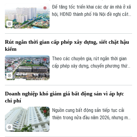
Để tăng tốc triển khai các dự án nhà ở xã
hội, HĐND thành phố Hà Nội đề nghị cắt
Theo dõi Hà Nội On
bỏ hoàn toàn khâu "thẩm định và ra quyết
định miễn tiền sử dụng đất". Bởi khi dự án
được xác định là nhà ở xã hội, doanh
Rút ngắn thời gian cấp phép xây dựng, siết chặt hậu
nghiệp sẽ được tự động miễn các thủ tục
kiểm
này để làm thủ tục giao đất.
Theo các chuyên gia, rút ngắn thời gian
cấp phép xây dựng, chuyển phương thức
quản lý từ “tiền kiểm” sang “hậu kiểm” sẽ
góp phần nâng cao hiệu lực, hiệu quả quản
lý nhà nước trong lĩnh vực xây dựng.
Doanh nghiệp khó giảm giá bất động sản vì áp lực
chi phí
Nguồn cung bất động sản tiếp tục cải
thiện trong nửa đầu năm 2026, nhưng mặt
bằng giá vẫn neo cao. Chi phí đất, xây
dựng, vốn và các nghĩa vụ tài chính gia