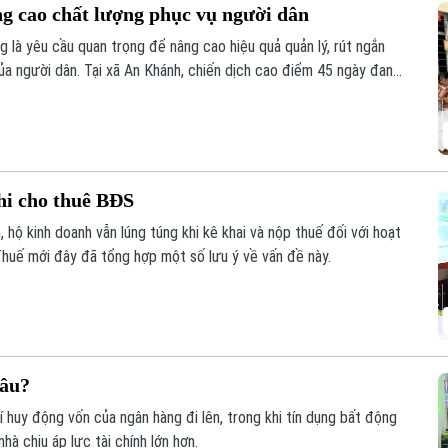
ng cao chất lượng phục vụ người dân
g là yêu cầu quan trọng để nâng cao hiệu quả quản lý, rút ngắn
ủa người dân. Tại xã An Khánh, chiến dịch cao điểm 45 ngày đang
ừng khu dân cư, với sự vào cuộc của cả hệ thống chính trị và sự
hi cho thuê BĐS
 hộ kinh doanh vẫn lúng túng khi kê khai và nộp thuế đối với hoạt
huế mới đây đã tổng hợp một số lưu ý về vấn đề này.
đâu?
phí huy động vốn của ngân hàng đi lên, trong khi tín dụng bất động
à chịu áp lực tài chính lớn hơn.