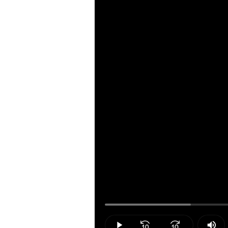
Loaded
:
18.09%