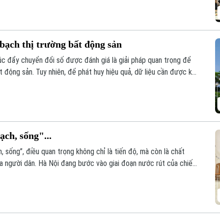
oanh bất động sản 2023” tổ chức sáng 6/8.
bạch thị trường bất động sản
húc đẩy chuyển đổi số được đánh giá là giải pháp quan trọng để
t động sản. Tuy nhiên, để phát huy hiệu quả, dữ liệu cần được kết
ạch, sống"...
, sống”, điều quan trọng không chỉ là tiến độ, mà còn là chất
ủa người dân. Hà Nội đang bước vào giai đoạn nước rút của chiến
n hóa khoảng 4,1 triệu thửa đất và căn hộ trước ngày 25/8/2026.