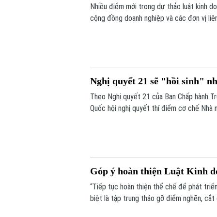
Nhiều điểm mới trong dự thảo luật kinh 
cộng đồng doanh nghiệp và các đơn vị liên
động sản sẽ được bổ sung vào điều khoản 
mã định danh.
Nghị quyết 21 sẽ "hồi sinh" n
Theo Nghị quyết 21 của Ban Chấp hành Tr
Quốc hội nghị quyết thí điểm cơ chế Nhà 
còn khả năng thực hiện. Nếu được thông q
bổ sung quỹ nhà ở và giảm lãng phí tài ngu
Góp ý hoàn thiện Luật Kinh d
“Tiếp tục hoàn thiện thể chế để phát triể
biệt là tập trung tháo gỡ điểm nghẽn, cắt
nước”. Đó là những nội dung được nhiều ch