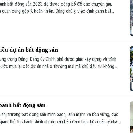
doanh bất động sản 2023 đã được công bố để các chuyên gia,
 quan cùng góp ý, hoàn thiện. Đáng chú ý, việc định danh bất
của Luật lần này, đảm bảo mỗi bất động sản chỉ có duy nhất 1
hiều dự án bất động sản
ung ương Đảng, Đảng ủy Chính phủ được giao xây dựng và trình
nước mua lại các dự án nhà ở thương mại mà chủ đầu tư không
ua, đây được kỳ vọng sẽ góp phần khơi thông nguồn lực đất đai,
yên.
oanh bất động sản
n thị trường bất động sản minh bạch, lành mạnh và bền vững, đặc
 giảm thủ tục hành chính nhưng vẫn bảo đảm hiệu lực quản lý nhà
uyên gia, hiệp hội và doanh nghiệp đã đưa ra phân tích tại hội