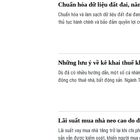
Chuẩn hóa dữ liệu đất đai, nâ
Chuẩn hóa và làm sạch dữ liệu đất đai đan
thủ tục hành chính và bảo đảm quyền lợi c
được triển khai đồng loạt từ từng thôn, t
đồng thuận của người dân.
Những lưu ý về kê khai thuế k
Dù đã có nhiều hướng dẫn, một số cá nhân,
động cho thuê nhà, bất động sản. Ngành T
Lãi suất mua nhà neo cao do 
Lãi suất vay mua nhà tăng trở lại khi chi 
sản vẫn được kiểm soát, khiến người mua nh