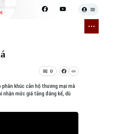
I
E
THỂ THAO
GIẢI TRÍ
ĐÃ PHÁT SÓNG
Bóng đá
Tin tức
iá
ỡng
Quần vợt
Sao
sức khỏe
Golf
Điện ảnh
0
Thời trang
ho phân khúc căn hộ thương mại mà
hi nhận mức giá tăng đáng kể, dù
Âm nhạc