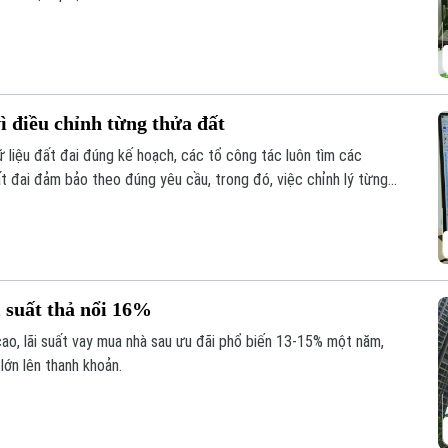
ì điều chỉnh từng thửa đất
liệu đất đai đúng kế hoạch, các tổ công tác luôn tìm các
ất đai đảm bảo theo đúng yêu cầu, trong đó, việc chỉnh lý từng
như trước đây đã và đang được xem là giải pháp tối ưu.
 suất thả nổi 16%
cao, lãi suất vay mua nhà sau ưu đãi phổ biến 13-15% một năm,
lớn lên thanh khoản.