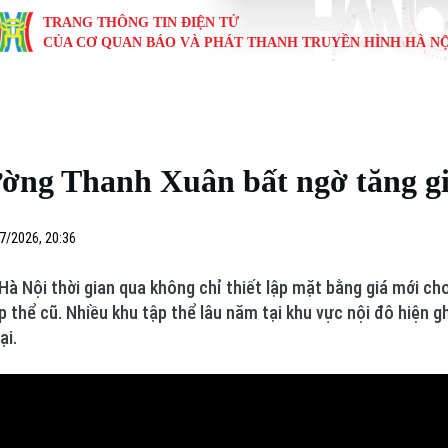
TRANG THÔNG TIN ĐIỆN TỬ
CỦA CƠ QUAN BÁO VÀ PHÁT THANH TRUYỀN HÌNH HÀ NỘ
KINH TẾ
NHÀ ĐẤT
TÀU VÀ XE
GIÁO DỤC
VĂN HÓA
SỨC KHỎ
i
Tin tức
Tin tức
Ô tô
Tin tức
Tin tức
Y tế
ường Thanh Xuân bất ngờ tăng g
ự
Cafe sáng
Đầu tư
Tàu
Tuyển sinh
Làng nghề
Dinh dư
Nội
Tài chính Ngân hàng
Căn hộ
Xe máy
Hướng nghiệp
Di tích
Tư vấn 
7/2026, 20:36
iệt 4 phương
Doanh nghiệp
Đất đai
Thị trường
Hà Nội thời gian qua không chỉ thiết lập mặt bằng giá mới c
 thể cũ. Nhiều khu tập thể lâu năm tại khu vực nội đô hiện g
Kinh nghiệm
Đánh giá
ại.