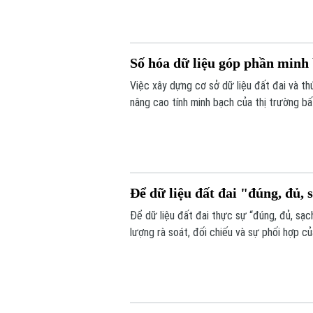
thảo “Góp ý sửa đổi, bổ sung Luật kinh d
Số hóa dữ liệu góp phần minh 
Việc xây dựng cơ sở dữ liệu đất đai và t
nâng cao tính minh bạch của thị trường bấ
nối, cập nhật và chia sẻ đồng bộ.
Để dữ liệu đất đai "đúng, đủ, s
Để dữ liệu đất đai thực sự “đúng, đủ, sạch
lượng rà soát, đối chiếu và sự phối hợp c
dịch cao điểm 45 ngày, với mục tiêu chuẩ