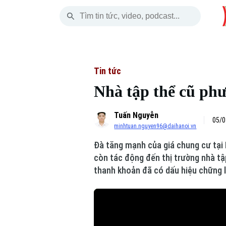
Thứ Bảy
THỜI SỰ
HÀ NỘI
THẾ GIỚI
08 Tháng 08, 2026
Hà Nội
Nhịp sống Hà Nộ
Tin tức
Tin tức
Nhà tập thể cũ ph
Chính trị
Người Hà Nội
Quân s
Tuấn Nguyễn
Xã hội
Khoảnh khắc Hà 
Hồ sơ
05/0
minhtuan.nguyen96@daihanoi.vn
An ninh trật tự
Ẩm thực
Người V
Đà tăng mạnh của giá chung cư tại 
còn tác động đến thị trường nhà tập
Công nghệ
thanh khoản đã có dấu hiệu chững l
Skip Ad