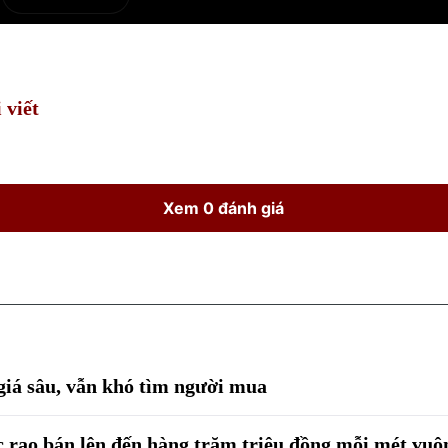
e
Current
Duration
Time
 viết
Xem 0 đánh giá
giá sâu, vẫn khó tìm người mua
c rao bán lên đến hàng trăm triệu đồng mỗi mét vuô