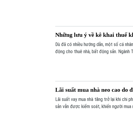
được triển khai đồng loạt từ từng thôn, t
đồng thuận của người dân.
Những lưu ý về kê khai thuế k
Dù đã có nhiều hướng dẫn, một số cá nhân,
động cho thuê nhà, bất động sản. Ngành T
Lãi suất mua nhà neo cao do 
Lãi suất vay mua nhà tăng trở lại khi chi 
sản vẫn được kiểm soát, khiến người mua nh