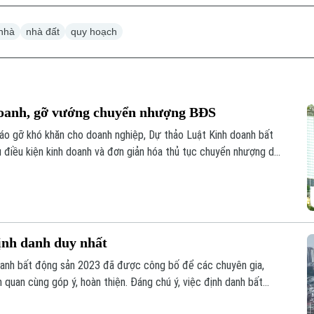
nhà
nhà đất
quy hoạch
 doanh, gỡ vướng chuyển nhượng BĐS
tháo gỡ khó khăn cho doanh nghiệp, Dự thảo Luật Kinh doanh bất
u điều kiện kinh doanh và đơn giản hóa thủ tục chuyển nhượng dự
định danh duy nhất
doanh bất động sản 2023 đã được công bố để các chuyên gia,
 quan cùng góp ý, hoàn thiện. Đáng chú ý, việc định danh bất
của Luật lần này, đảm bảo mỗi bất động sản chỉ có duy nhất 1