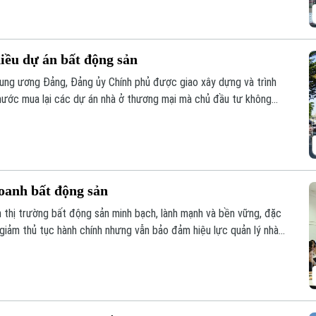
hiều dự án bất động sản
ung ương Đảng, Đảng ủy Chính phủ được giao xây dựng và trình
nước mua lại các dự án nhà ở thương mại mà chủ đầu tư không
ua, đây được kỳ vọng sẽ góp phần khơi thông nguồn lực đất đai,
yên.
oanh bất động sản
n thị trường bất động sản minh bạch, lành mạnh và bền vững, đặc
 giảm thủ tục hành chính nhưng vẫn bảo đảm hiệu lực quản lý nhà
uyên gia, hiệp hội và doanh nghiệp đã đưa ra phân tích tại hội
oanh bất động sản 2023” tổ chức sáng 6/8.