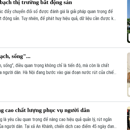
bạch thị trường bất động sản
húc đẩy chuyển đổi số được đánh giá là giải pháp quan trọng để
t động sản. Tuy nhiên, để phát huy hiệu quả, dữ liệu cần được kết
ạch, sống"...
, sống”, điều quan trọng không chỉ là tiến độ, mà còn là chất
ủa người dân. Hà Nội đang bước vào giai đoạn nước rút của chiến
n hóa khoảng 4,1 triệu thửa đất và căn hộ trước ngày 25/8/2026.
ng cao chất lượng phục vụ người dân
g là yêu cầu quan trọng để nâng cao hiệu quả quản lý, rút ngắn
ủa người dân. Tại xã An Khánh, chiến dịch cao điểm 45 ngày đang