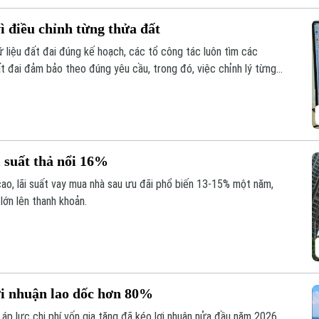
ì điều chỉnh từng thửa đất
liệu đất đai đúng kế hoạch, các tổ công tác luôn tìm các
ất đai đảm bảo theo đúng yêu cầu, trong đó, việc chỉnh lý từng
như trước đây đã và đang được xem là giải pháp tối ưu.
 suất thả nổi 16%
cao, lãi suất vay mua nhà sau ưu đãi phổ biến 13-15% một năm,
lớn lên thanh khoản.
ợi nhuận lao dốc hơn 80%
áp lực chi phí vốn gia tăng đã kéo lợi nhuận nửa đầu năm 2026