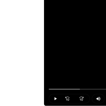
Loaded
:
14.17%
Play
Mut