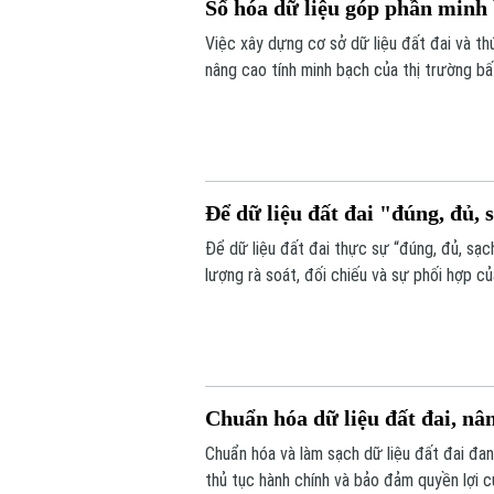
Số hóa dữ liệu góp phần minh 
Việc xây dựng cơ sở dữ liệu đất đai và t
nâng cao tính minh bạch của thị trường bấ
nối, cập nhật và chia sẻ đồng bộ.
Để dữ liệu đất đai "đúng, đủ, s
Để dữ liệu đất đai thực sự “đúng, đủ, sạch
lượng rà soát, đối chiếu và sự phối hợp c
dịch cao điểm 45 ngày, với mục tiêu chuẩ
Chuẩn hóa dữ liệu đất đai, nâ
Chuẩn hóa và làm sạch dữ liệu đất đai đan
thủ tục hành chính và bảo đảm quyền lợi c