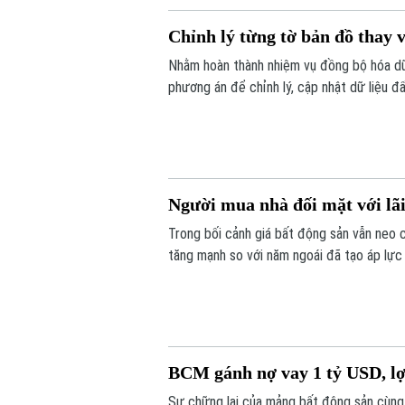
Chỉnh lý từng tờ bản đồ thay v
Nhằm hoàn thành nhiệm vụ đồng bộ hóa dữ 
phương án để chỉnh lý, cập nhật dữ liệu đ
tờ bản đồ thay vì chỉnh lý từng thửa đất 
Người mua nhà đối mặt với lãi
Trong bối cảnh giá bất động sản vẫn neo 
tăng mạnh so với năm ngoái đã tạo áp lực 
BCM gánh nợ vay 1 tỷ USD, l
Sự chững lại của mảng bất động sản cùng 