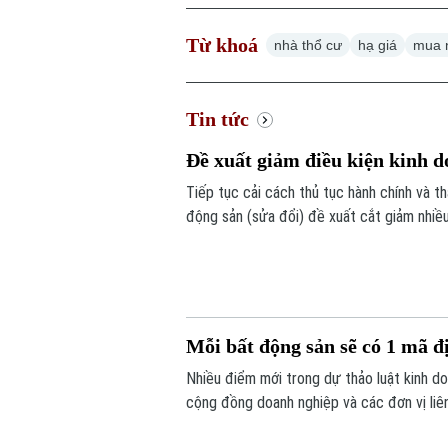
Từ khoá
nhà thổ cư
hạ giá
mua 
Tin tức
Đề xuất giảm điều kiện kinh
Tiếp tục cải cách thủ tục hành chính và 
động sản (sửa đổi) đề xuất cắt giảm nhiề
án.
Mỗi bất động sản sẽ có 1 mã 
Nhiều điểm mới trong dự thảo luật kinh 
cộng đồng doanh nghiệp và các đơn vị liên
động sản sẽ được bổ sung vào điều khoản 