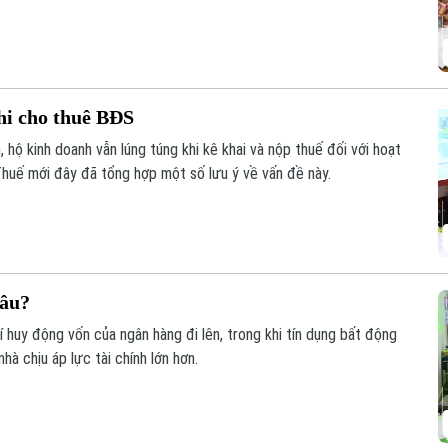
ừng khu dân cư, với sự vào cuộc của cả hệ thống chính trị và sự
hi cho thuê BĐS
 hộ kinh doanh vẫn lúng túng khi kê khai và nộp thuế đối với hoạt
huế mới đây đã tổng hợp một số lưu ý về vấn đề này.
đâu?
phí huy động vốn của ngân hàng đi lên, trong khi tín dụng bất động
à chịu áp lực tài chính lớn hơn.