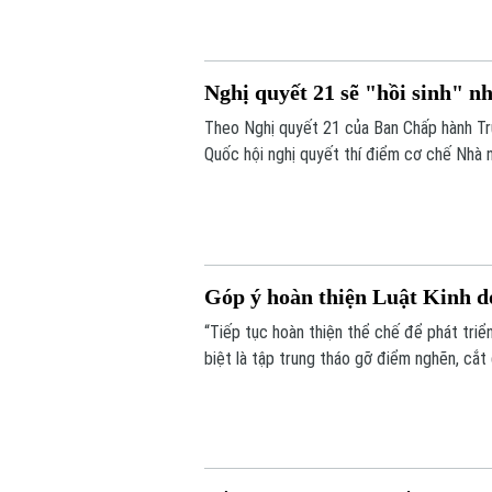
mã định danh.
Nghị quyết 21 sẽ "hồi sinh" n
Theo Nghị quyết 21 của Ban Chấp hành Tr
Quốc hội nghị quyết thí điểm cơ chế Nhà 
còn khả năng thực hiện. Nếu được thông q
bổ sung quỹ nhà ở và giảm lãng phí tài ngu
Góp ý hoàn thiện Luật Kinh d
“Tiếp tục hoàn thiện thể chế để phát triể
biệt là tập trung tháo gỡ điểm nghẽn, cắt
nước”. Đó là những nội dung được nhiều ch
thảo “Góp ý sửa đổi, bổ sung Luật kinh d