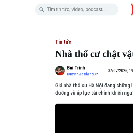
Thứ Bảy
THỜI SỰ
HÀ NỘI
THẾ GIỚI
08 Tháng 08, 2026
Hà Nội
Nhịp sống Hà Nộ
Tin tức
Tin tức
Nhà thổ cư chật vật
Chính trị
Người Hà Nội
Quân s
Bùi Trinh
Xã hội
Khoảnh khắc Hà 
Hồ sơ
07/07/2026, 1
Buitrinh@daihanoi.vn
An ninh trật tự
Ẩm thực
Người V
Giá nhà thổ cư Hà Nội đang chững l
đường và áp lực tài chính khiến ng
Công nghệ
Skip Ad