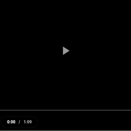
Play
Video
0:00
/
1:09
e
Current
Duration