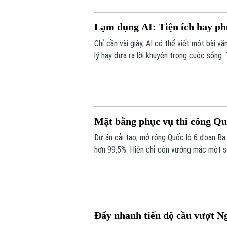
Lạm dụng AI: Tiện ích hay ph
Chỉ cần vài giây, AI có thể viết một bài văn
lý hay đưa ra lời khuyên trong cuộc sống. 
đang dần đánh mất khả năng tự tư duy? A
càng phụ thuộc?
Mặt bằng phục vụ thi công Quố
Dự án cải tạo, mở rộng Quốc lộ 6 đoạn Ba
hơn 99,5%. Hiện chỉ còn vướng mắc một s
Đẩy nhanh tiến độ cầu vượt 