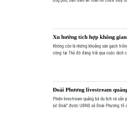
ứng phó, bảo đảm an toàn hồ chứa thủy đi
cơ, tăng giá trong thiên tai.
Xu hướng tích hợp không gian
Không còn là những khoảng sân gạch trống
cộng tại Thủ đô đang trải qua cuộc dịch c
Đoài Phương livestream quảng
Phiên livestream quảng bá du lịch và sản
xứ Đoài” được UBND xã Đoài Phương tổ ch
phương.