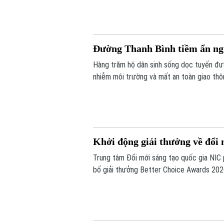
thác trong năm 2027.
Đường Thanh Bình tiềm ẩn ngu
Hàng trăm hộ dân sinh sống dọc tuyến đư
nhiễm môi trường và mất an toàn giao thô
thuộc gói thầu số 4 của dự án xây dựng h
toàn.
Khởi động giải thưởng về đổi 
Trung tâm Đổi mới sáng tạo quốc gia NIC
bố giải thưởng Better Choice Awards 202
nhằm tôn vinh, khuyến khích, cổ vũ những 
người tiêu dùng.