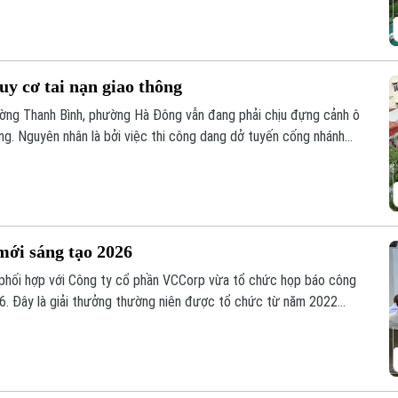
y cơ tai nạn giao thông
ờng Thanh Bình, phường Hà Đông vẫn đang phải chịu đựng cảnh ô
ng. Nguyên nhân là bởi việc thi công dang dở tuyến cống nhánh
ệ thống xử lý nước thải Yên Xá. Nhiều hạng mục chưa đảm bảo an
mới sáng tạo 2026
 phối hợp với Công ty cổ phần VCCorp vừa tổ chức họp báo công
6. Đây là giải thưởng thường niên được tổ chức từ năm 2022
giá trị đổi mới sáng tạo áp dụng trong đời sống thực phục vụ