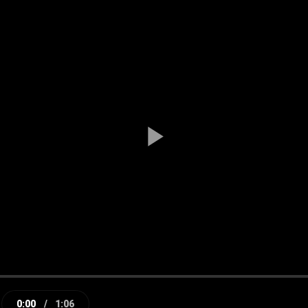
Play
Video
0:00
/
1:06