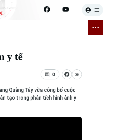
I
E
THỂ THAO
GIẢI TRÍ
ĐÃ PHÁT SÓNG
Bóng đá
Tin tức
m y tế
ỡng
Quần vợt
Sao
sức khỏe
Golf
Điện ảnh
0
Thời trang
hoang Quảng Tây vừa công bố cuộc
hân tạo trong phân tích hình ảnh y
Âm nhạc