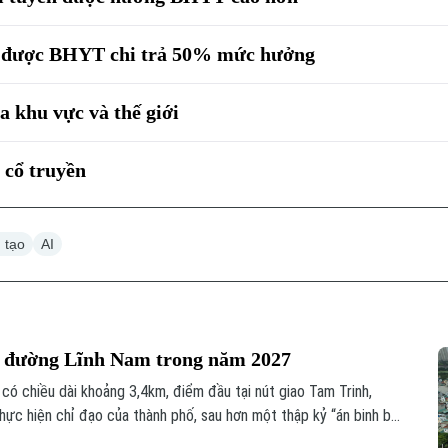
n được BHYT chi trả 50% mức hưởng
 khu vực và thế giới
c cổ truyền
n tạo
AI
g đường Lĩnh Nam trong năm 2027
ó chiều dài khoảng 3,4km, điểm đầu tại nút giao Tam Trinh,
hực hiện chỉ đạo của thành phố, sau hơn một thập kỷ “án binh bất
hanh tiến độ, phấn đấu hoàn thành, đưa tuyến đường vào khai