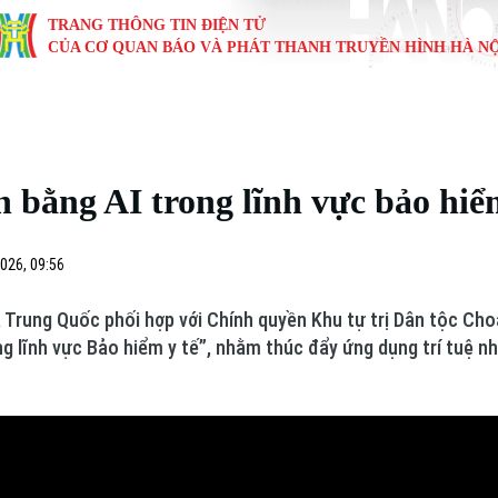
TRANG THÔNG TIN ĐIỆN TỬ
CỦA CƠ QUAN BÁO VÀ PHÁT THANH TRUYỀN HÌNH HÀ NỘ
KINH TẾ
NHÀ ĐẤT
TÀU VÀ XE
GIÁO DỤC
VĂN HÓA
SỨC KHỎ
i
Tin tức
Tin tức
Ô tô
Tin tức
Tin tức
Y tế
 bằng AI trong lĩnh vực bảo hiể
ự
Cafe sáng
Đầu tư
Tàu
Tuyển sinh
Làng nghề
Dinh dư
Nội
Tài chính Ngân hàng
Căn hộ
Xe máy
Hướng nghiệp
Di tích
Tư vấn 
026, 09:56
iệt 4 phương
Doanh nghiệp
Đất đai
Thị trường
a Trung Quốc phối hợp với Chính quyền Khu tự trị Dân tộc C
ng lĩnh vực Bảo hiểm y tế”, nhằm thúc đẩy ứng dụng trí tuệ n
Kinh nghiệm
Đánh giá