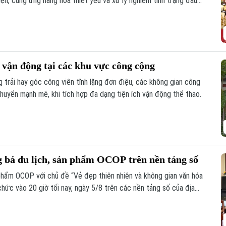
ện, cung ứng hàng hóa thiết yếu và xử lý nghiêm tình trạng đầu
 vận động tại các khu vực công cộng
 trải hay góc công viên tĩnh lặng đơn điệu, các không gian công
huyển mạnh mẽ, khi tích hợp đa dạng tiện ích vận động thể thao.
 bá du lịch, sản phẩm OCOP trên nền tảng số
 phẩm OCOP với chủ đề “Vẻ đẹp thiên nhiên và không gian văn hóa
ức vào 20 giờ tối nay, ngày 5/8 trên các nền tảng số của địa