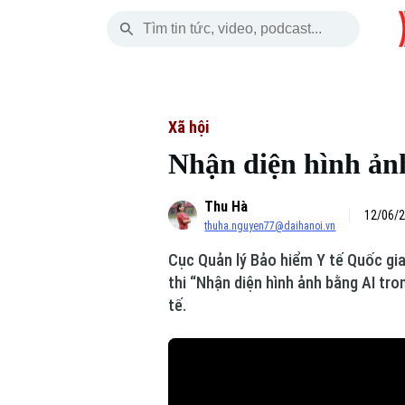
Thứ Năm
THỜI SỰ
HÀ NỘI
THẾ GIỚI
06 Tháng 08, 2026
Hà Nội
Nhịp sống Hà Nộ
Tin tức
Xã hội
Nhận diện hình ảnh
Chính trị
Người Hà Nội
Quân s
Thu Hà
Xã hội
Khoảnh khắc Hà 
Hồ sơ
12/06/2
thuha.nguyen77@daihanoi.vn
An ninh trật tự
Ẩm thực
Người V
Cục Quản lý Bảo hiểm Y tế Quốc gi
thi “Nhận diện hình ảnh bằng AI tro
Công nghệ
tế.
Skip Ad