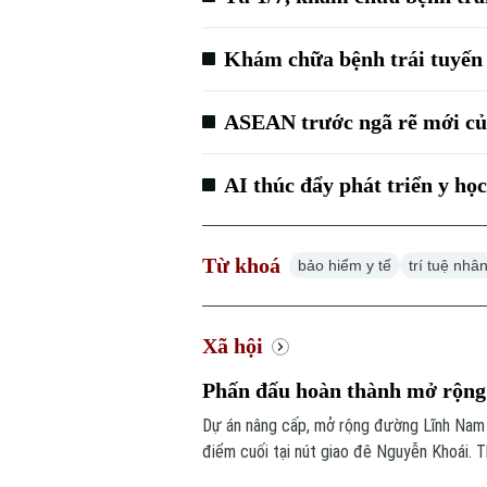
Khám chữa bệnh trái tuyế
ASEAN trước ngã rẽ mới của
AI thúc đẩy phát triển y họ
Từ khoá
bảo hiểm y tế
trí tuệ nhâ
Xã hội
Phấn đấu hoàn thành mở rộn
Dự án nâng cấp, mở rộng đường Lĩnh Nam c
điểm cuối tại nút giao đê Nguyễn Khoái. T
động”, chủ đầu tư và nhà thầu đang đẩy n