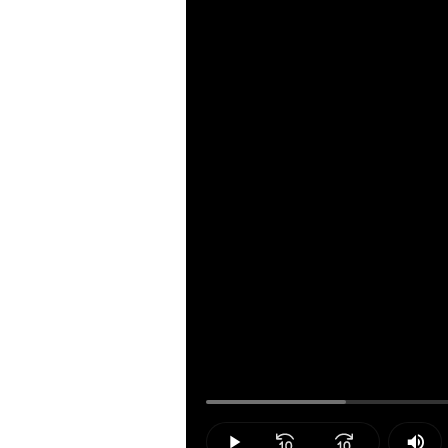
Loaded
:
15.00%