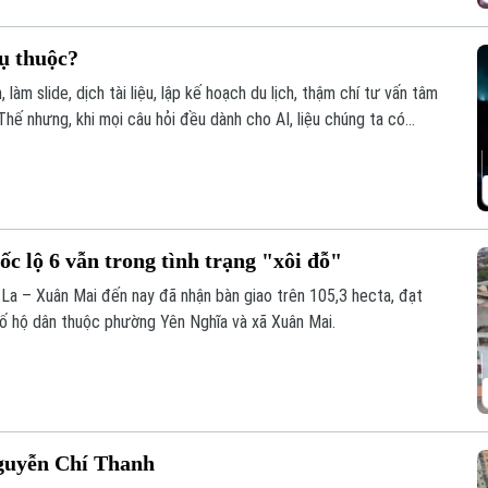
ụ thuộc?
, làm slide, dịch tài liệu, lập kế hoạch du lịch, thậm chí tư vấn tâm
Thế nhưng, khi mọi câu hỏi đều dành cho AI, liệu chúng ta có
I giúp con người thông minh hơn hay đang khiến con người ngày
c lộ 6 vẫn trong tình trạng "xôi đỗ"
 La – Xuân Mai đến nay đã nhận bàn giao trên 105,3 hecta, đạt
ố hộ dân thuộc phường Yên Nghĩa và xã Xuân Mai.
Nguyễn Chí Thanh