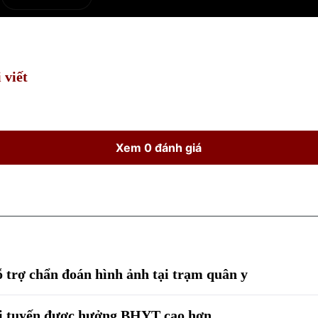
e
Current
Duration
Time
 viết
Xem 0 đánh giá
ỗ trợ chẩn đoán hình ảnh tại trạm quân y
ái tuyến được hưởng BHYT cao hơn