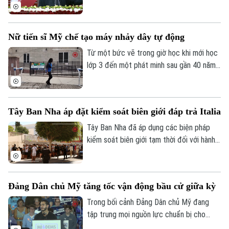
cam kết theo đuổi đối thoại nhằm bảo vệ
các lợi ích quốc gia, song nhấn mạnh
Tehran sẽ không bị ép buộc phải đầu
Nữ tiến sĩ Mỹ chế tạo máy nhảy dây tự động
Theo dõi Hà Nội On
hàng.
Từ một bức vẽ trong giờ học khi mới học
lớp 3 đến một phát minh sau gần 40 năm
theo đuổi, nữ tiến sĩ người Mỹ Tahira Reid
Smith đã biến giấc mơ thời thơ ấu thành
hiện thực. Cỗ máy xoay dây nhảy tự động
Tây Ban Nha áp đặt kiểm soát biên giới đáp trả Italia
mang tên Jump Dreams không chỉ mở ra
trải nghiệm mới cho người yêu thích môn
Tây Ban Nha đã áp dụng các biện pháp
nhảy dây đôi mà còn truyền cảm hứng về
kiểm soát biên giới tạm thời đối với hành
sức mạnh của những ước mơ được nuôi
khách đến từ Italia. Động thái được
dưỡng bằng sự kiên trì.
Madrid đưa ra sau khi Rome siết kiểm
soát đi lại liên quan đến cuộc khủng
Đảng Dân chủ Mỹ tăng tốc vận động bầu cử giữa kỳ
hoảng di cư tại Ceuta, vùng lãnh thổ của
Tây Ban Nha ở Bắc Phi.
Trong bối cảnh Đảng Dân chủ Mỹ đang
tập trung mọi nguồn lực chuẩn bị cho
cuộc bầu cử giữa nhiệm kỳ vào tháng 11