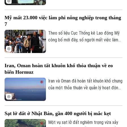
tới, ngày 7/8, tại bang Michigan, các ứng
cử viên chủ chốt của đảng đã tập hợp tại
Mỹ mất 23.000 việc làm phi nông nghiệp trong tháng
thành phố Detroit, thể hiện sự đoàn kết
7
và đẩy mạnh chiến dịch vận động cử tri.
Theo số liệu Cục Thống kê Lao động Mỹ
công bố mới đây, số người mất việc làm
trong lĩnh vực phi nông nghiệp tại nước
này lên tới 23.000 trường hợp trong tháng
7, trái với dự báo về xu hướng tăng trước
Iran, Oman hoàn tất khuôn khổ thỏa thuận về eo
đó.
biển Hormuz
Iran và Oman đã hoàn tất khuôn khổ chung
của một thỏa thuận về quản lý hoạt động
hàng hải qua eo biển Hormuz, mở ra triển
vọng khôi phục hoạt động vận tải thương
mại qua tuyến hàng hải chiến lược này.
Sạt lở đất ở Nhật Bản, gần 400 người bị mắc kẹt
Một vụ sạt lở đất nghiêm trọng vừa xảy