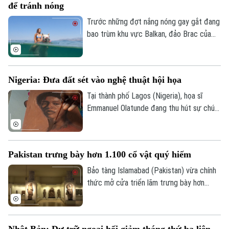
để tránh nóng
khiến nhiều người thương vong.
Trước những đợt nắng nóng gay gắt đang
bao trùm khu vực Balkan, đảo Brac của
Croatia đã mang đến một trải nghiệm
tránh nóng khá độc đáo. Thay vì cưỡi
ngựa dọc bãi biển, du khách tại đây có
Nigeria: Đưa đất sét vào nghệ thuật hội họa
thể trực tiếp cưỡi ngựa lội dưới làn nước
biển mát lành.
Tại thành phố Lagos (Nigeria), họa sĩ
Emmanuel Olatunde đang thu hút sự chú ý
của giới nghệ thuật quốc tế khi biến đất
sét tự nhiên thành các loại sơn màu độc
đáo. Kỹ thuật sáng tạo này không chỉ mở
Pakistan trưng bày hơn 1.100 cổ vật quý hiếm
ra hướng đi mới cho nghệ thuật chân dung
mà còn lan tỏa thông điệp về sử dụng
Bảo tàng Islamabad (Pakistan) vừa chính
chất liệu bền vững.
thức mở cửa triển lãm trưng bày hơn
1.100 cổ vật quý hiếm vừa được thu hồi
thành công từ Italia, Mỹ và nhiều quốc gia
khác. Sự kiện này ghi dấu ấn quan trọng