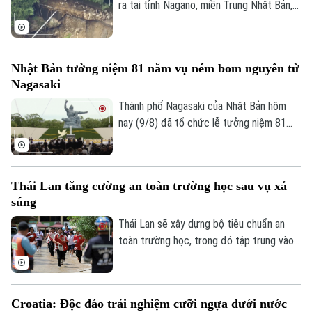
ra tại tỉnh Nagano, miền Trung Nhật Bản,
khiến gần 400 người bị mắc kẹt. Sự cố
xảy ra sau một đợt mưa lớn kéo dài, và
hiện chưa có báo cáo nào về thương
Nhật Bản tưởng niệm 81 năm vụ ném bom nguyên tử
vong.
Nagasaki
Thành phố Nagasaki của Nhật Bản hôm
nay (9/8) đã tổ chức lễ tưởng niệm 81
Liên hệ đường dây nóng (bấm để gọi)
năm vụ Mỹ ném bom nguyên tử, đồng thời
cảnh báo nguy cơ một cuộc chiến hạt
Tòa soạn
Tòa soạn
nhân đang gia tăng trong bối cảnh căng
0865.116.699 (hotline)
0865.116.699
Thái Lan tăng cường an toàn trường học sau vụ xả
thẳng và xung đột tại nhiều khu vực trên
súng
thế giới.
Thái Lan sẽ xây dựng bộ tiêu chuẩn an
toàn trường học, trong đó tập trung vào
sức khỏe tâm thần, phòng chống bắt nạt
học đường và kiểm soát vũ khí trong
trường học, sau vụ xả súng gây rúng động
Croatia: Độc đáo trải nghiệm cưỡi ngựa dưới nước
dư luận tại một trường học ở Nonthaburi