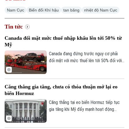
Nam Cực
Biến đổi Khí hậu
tan băng
nhiệt độ Nam Cực
Tin tức
Canada đối mặt mức thuế nhập khẩu lên tới 50% từ
Mỹ
Canada đang đứng trước nguy cơ phải
đối mặt với mức thuế lên tới 50% đối với
nhiều mặt hàng xuất khẩu sang Mỹ, trong
bối cảnh thời hạn áp dụng chính sách thuế
mới đang đến gần.
Căng thẳng gia tăng, chưa có thỏa thuận mở lại eo
biển Hormuz
Căng thẳng tại eo biển Hormuz tiếp tục
gia tăng khi Mỹ đẩy mạnh hoạt động
phong tỏa và kiểm soát tàu thương mại,
trong khi Iran khẳng định chỉ mở lại tuyến