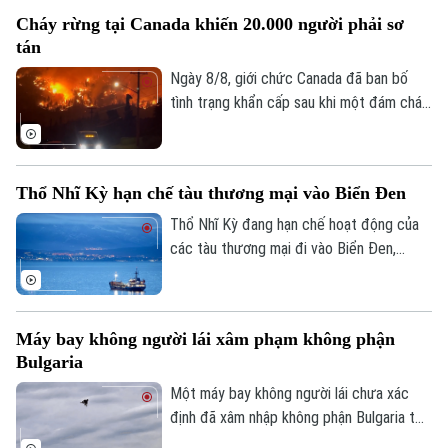
Đã phát sóng
đáp ứng và vấn đề này không liên quan
Cháy rừng tại Canada khiến 20.000 người phải sơ
đến các cuộc đàm phán với Oman.
Golf
Sao
tán
Ngày 8/8, giới chức Canada đã ban bố
Điện ảnh
tình trạng khẩn cấp sau khi một đám cháy
rừng lan nhanh buộc hơn 20.000 người
Thời trang
phải sơ tán trong đêm tại tỉnh British
Columbia, miền tây nước này.
Âm nhạc
Thổ Nhĩ Kỳ hạn chế tàu thương mại vào Biển Đen
Thổ Nhĩ Kỳ đang hạn chế hoạt động của
các tàu thương mại đi vào Biển Đen,
trong bối cảnh Ankara ngày càng lo ngại
về các cuộc tấn công nhằm vào tàu
thuyền trong khu vực.
Máy bay không người lái xâm phạm không phận
Bulgaria
Một máy bay không người lái chưa xác
định đã xâm nhập không phận Bulgaria từ
phía Bắc và phát nổ cách bờ biển Bulgaria