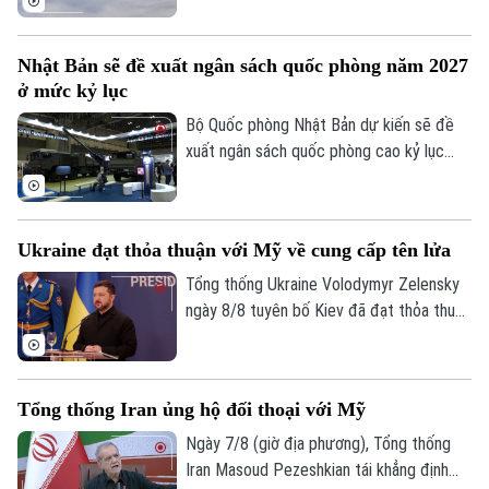
khoảng 100 mét. Sự việc khiến chính
quyền nước này phải tăng cường giám sát
Nhật Bản sẽ đề xuất ngân sách quốc phòng năm 2027
và các biện pháp an ninh dọc biên giới
ở mức kỷ lục
phía Bắc Bulgaria.
Bộ Quốc phòng Nhật Bản dự kiến sẽ đề
xuất ngân sách quốc phòng cao kỷ lục
khoảng 8.900 tỷ Yên (56 tỷ USD) cho tài
khóa 2027.
Ukraine đạt thỏa thuận với Mỹ về cung cấp tên lửa
Tổng thống Ukraine Volodymyr Zelensky
ngày 8/8 tuyên bố Kiev đã đạt thỏa thuận
với Mỹ về việc cung cấp tên lửa đánh
chặn hàng tháng, song không cung cấp số
lượng cụ thể, đồng thời thừa nhận số
Tổng thống Iran ủng hộ đối thoại với Mỹ
lượng này chưa đủ để đáp ứng nhu cầu
thực tế.
Ngày 7/8 (giờ địa phương), Tổng thống
Iran Masoud Pezeshkian tái khẳng định