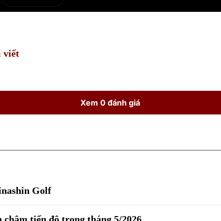
e
Current
Duration
Time
 viết
Xem 0 đánh giá
inashin Golf
n chậm tiến độ trong tháng 5/2026