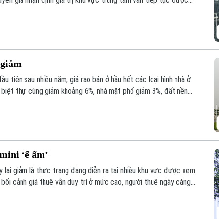
uyên gia nhận định giá trị khu vực trung tâm vẫn tiếp tục được
 cạn kiệt cùng lợi thế thương mại vượt trội.
 giảm
u tiên sau nhiều năm, giá rao bán ở hầu hết các loại hình nhà ở
và biệt thự cùng giảm khoảng 6%, nhà mặt phố giảm 3%, đất nền
 ngang.
 mini ‘ế ẩm’
 lại giảm là thực trạng đang diễn ra tại nhiều khu vực được xem
g bối cảnh giá thuê vẫn duy trì ở mức cao, người thuê ngày càng
ăn hộ cho thuê bước vào giai đoạn cạnh tranh gay gắt.