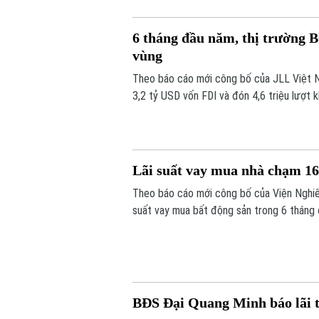
6 tháng đầu năm, thị trường 
vùng
Theo báo cáo mới công bố của JLL Việt N
3,2 tỷ USD vốn FDI và đón 4,6 triệu lượt 
sản.
Lãi suất vay mua nhà chạm 
Theo báo cáo mới công bố của Viện Nghiên 
suất vay mua bất động sản trong 6 tháng
khoản vay theo cơ chế thả nổi đã tăng lê
năm nay giảm mạnh.
BĐS Đại Quang Minh báo lãi t