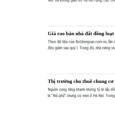
Nội. Dù không gian đô thị mở rộng, các ch
củng cố và gia tăng nhờ quỹ đất ngày càng
Giá rao bán nhà đất đồng loạt
Theo dữ liệu của Batdongsan.com.vn, lần đầ
đều giảm sau quý I. Trong đó, nhà riêng 
giảm 2%, trong khi giá chung cư cơ bản đi
Thị trường cho thuê chung cư
Nguồn cung tăng nhanh nhưng tỷ lệ lấp đầy
là "thủ phủ" chung cư mini ở Hà Nội. Tron
có nhiều lựa chọn hơn, khiến thị trường c