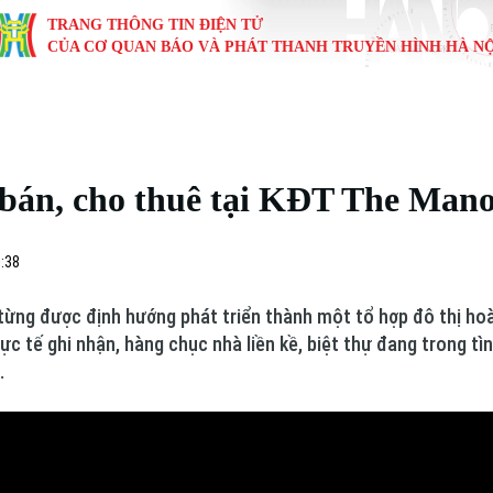
TRANG THÔNG TIN ĐIỆN TỬ
CỦA CƠ QUAN BÁO VÀ PHÁT THANH TRUYỀN HÌNH HÀ NỘ
KINH TẾ
NHÀ ĐẤT
TÀU VÀ XE
GIÁO DỤC
VĂN HÓA
SỨC KHỎ
i
Tin tức
Tin tức
Ô tô
Tin tức
Tin tức
Y tế
 bán, cho thuê tại KĐT The Man
ự
Cafe sáng
Đầu tư
Tàu
Tuyển sinh
Làng nghề
Dinh dư
Nội
Tài chính Ngân hàng
Căn hộ
Xe máy
Hướng nghiệp
Di tích
Tư vấn 
0:38
iệt 4 phương
Doanh nghiệp
Đất đai
Thị trường
từng được định hướng phát triển thành một tổ hợp đô thị hoà
ực tế ghi nhận, hàng chục nhà liền kề, biệt thự đang trong tìn
Kinh nghiệm
Đánh giá
.