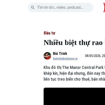
Thứ Sáu
THỜI SỰ
HÀ NỘI
THẾ GIỚI
07 Tháng 08, 2026
Hà Nội
Nhịp sống Hà Nộ
Tin tức
Đầu tư
Nhiều biệt thự rao
Chính trị
Người Hà Nội
Quân s
Bùi Trinh
Xã hội
Khoảnh khắc Hà 
Hồ sơ
08/05/2026, 2
Buitrinh@daihanoi.vn
An ninh trật tự
Ẩm thực
Người V
Khu đô thị The Manor Central Park 
khép kín, hiện đại nhưng, đến nay th
Công nghệ
liên tục treo biển cho thuê, bán nhà
Skip Ad