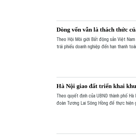
vực.
Dòng vốn vẫn là thách thức củ
Theo Hội Môi giới Bất động sản Việt Nam
trái phiếu doanh nghiệp đến hạn thanh to
bài toán dòng vốn vẫn là một trong những
trong thời gian tới.
Hà Nội giao đất triển khai khu
Theo quyết định của UBND thành phố Hà N
đoàn Tương Lai Sông Hồng để thực hiện gi
thành công tác giải phóng mặt bằng.