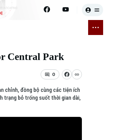
I
E
THỂ THAO
GIẢI TRÍ
ĐÃ PHÁT SÓNG
Bóng đá
Tin tức
or Central Park
ỡng
Quần vợt
Sao
sức khỏe
Golf
Điện ảnh
0
Thời trang
n chỉnh, đồng bộ cùng các tiện ích
h trạng bỏ trống suốt thời gian dài,
Âm nhạc