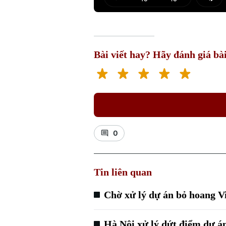
Play
Mut
Bài viết hay? Hãy đánh giá bài
0
Tin liên quan
Chờ xử lý dự án bỏ hoang V
Hà Nội xử lý dứt điểm dự á