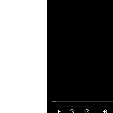
Loaded
:
1.61%