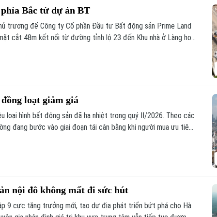
 phía Bắc từ dự án BT
hủ trương để Công ty Cổ phần Đầu tư Bất động sản Prime Land
ặt cắt 48m kết nối từ đường tỉnh lộ 23 đến Khu nhà ở Làng hoa
ợp đồng BT không yêu cầu thanh toán từ ngân sách nhà nước, góp
t động sản.
 đồng loạt giảm giá
ều loại hình bất động sản đã hạ nhiệt trong quý II/2026. Theo các
rường đang bước vào giai đoạn tái cân bằng khi người mua ưu tiên
 có giá trị khai thác bền vững.
ản nội đô không mất đi sức hút
p 9 cực tăng trưởng mới, tạo dư địa phát triển bứt phá cho Hà