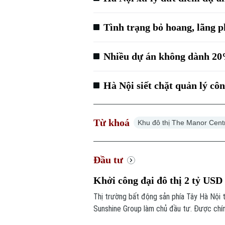
Tình trạng bỏ hoang, lãng p
Nhiều dự án không dành 20
Hà Nội siết chặt quản lý côn
Từ khoá
Khu đô thị The Manor Cent
Đầu tư
Khởi công đại đô thị 2 tỷ US
Thị trường bất động sản phía Tây Hà Nội 
Sunshine Group làm chủ đầu tư. Được chín
Thăng Long với quy mô vốn 2 tỷ USD, dự á