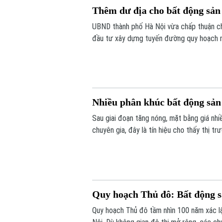
Thêm dư địa cho bất động sản
UBND thành phố Hà Nội vừa chấp thuận c
đầu tư xây dựng tuyến đường quy hoạch m
Tiền Phong, xã Mê Linh theo hình thức h
phần tạo động lực triển khai các dự án bấ
Nhiều phân khúc bất động sản
Sau giai đoạn tăng nóng, mặt bằng giá nhi
chuyên gia, đây là tín hiệu cho thấy thị t
những sản phẩm đáp ứng nhu cầu ở thực và
Quy hoạch Thủ đô: Bất động s
Quy hoạch Thủ đô tầm nhìn 100 năm xác lậ