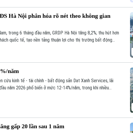
BĐS Hà Nội phân hóa rõ nét theo không gian
am, trong 6 tháng đầu năm, GRDP Hà Nội tăng 8,2%; thu hút hơn
khách quốc tế, tạo nền tảng thuận lợi cho thị trường bất động
16%/năm
cứu kinh tế - tài chính - bất động sản Dat Xanh Services, lãi
 đầu năm 2026 phổ biến ở mức 12-14%/năm, trong khi nhiều
n 15-16%/năm, qua đó khiến thanh khoản thị trường trong nửa đầu
ăng gấp 20 lần sau 1 năm