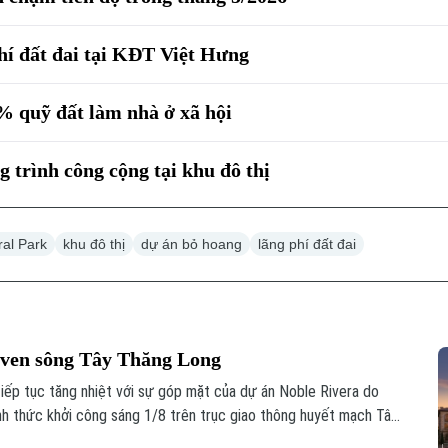
hí đất đai tại KĐT Việt Hưng
% quỹ đất làm nhà ở xã hội
g trình công cộng tại khu đô thị
ral Park
khu đô thị
dự án bỏ hoang
lãng phí đất đai
D ven sông Tây Thăng Long
tiếp tục tăng nhiệt với sự góp mặt của dự án Noble Rivera do
h thức khởi công sáng 1/8 trên trục giao thông huyết mạch Tây
n hứa hẹn sẽ giải cơn khát nguồn cung phân khúc cao cấp tại khu