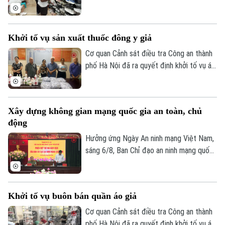
điểm đến văn hóa, du lịch hấp dẫn. Thế
nhưng, đằng sau sự sầm uất ấy lại là một
thực trạng đáng ngại: hàng giả, hàng nhái
Khởi tố vụ sản xuất thuốc đông y giả
được bày bán công khai với giá siêu rẻ.
Đáng nói hơn, dù lực lượng chức năng đã
Cơ quan Cảnh sát điều tra Công an thành
kiểm tra nhưng đều khó xử lý bởi những
phố Hà Nội đã ra quyết định khởi tố vụ án,
chiêu trò đối phó tinh vi.
khởi tố bị can đối với Hà Quang Phước
(SN 1952, trú phường Dương Nội, Hà Nội)
và Bùi Thị Tiết (SN 1988, trú xã Dũng
Xây dựng không gian mạng quốc gia an toàn, chủ
Tiến, tỉnh Phú Thọ) về hành vi "Sản xuất,
động
buôn bán hàng giả là thuốc chữa bệnh"
theo khoản 1, Điều 194 Bộ luật Hình sự.
Hưởng ứng Ngày An ninh mạng Việt Nam,
sáng 6/8, Ban Chỉ đạo an ninh mạng quốc
gia tổ chức Phiên họp thường kỳ theo
hình thức trực tiếp kết hợp trực tuyến
đến điểm cầu 34 tỉnh, thành phố.
Khởi tố vụ buôn bán quần áo giả
Cơ quan Cảnh sát điều tra Công an thành
phố Hà Nội đã ra quyết định khởi tố vụ án,