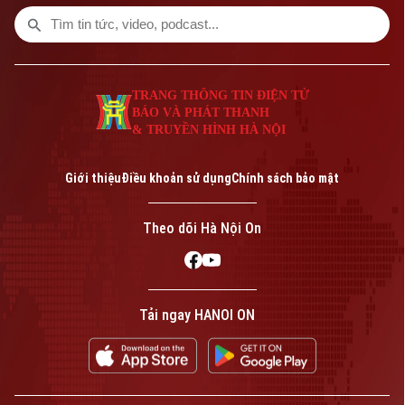
nhạy bén của toàn lực lượng trước mọi
tình huống.
TRANG THÔNG TIN ĐIỆN TỬ
BÁO VÀ PHÁT THANH
& TRUYỀN HÌNH HÀ NỘI
Giới thiệu
Điều khoản sử dụng
Chính sách bảo mật
Theo dõi Hà Nội On
Tải ngay HANOI ON