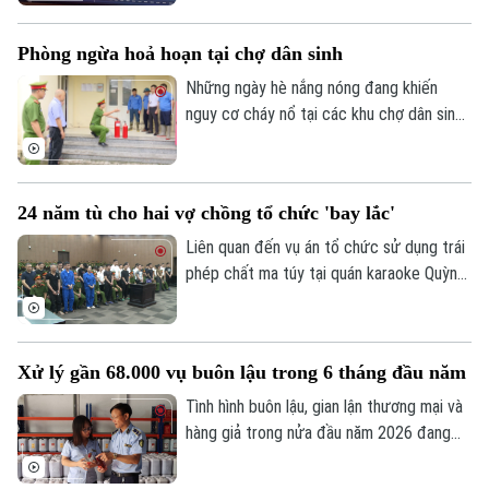
và xác minh phương tiện chở đất làm rơi
vãi xuống đường trong đêm. Lái xe sau
Phòng ngừa hoả hoạn tại chợ dân sinh
đó được mời đến làm việc và xử lý theo
quy định.
Những ngày hè nắng nóng đang khiến
nguy cơ cháy nổ tại các khu chợ dân sinh
tăng cao. Để đảm bảo an toàn, lực lượng
Cảnh sát PCCC và CNCH Công an thành
phố Hà Nội đang tăng cường kiểm tra,
24 năm tù cho hai vợ chồng tổ chức 'bay lắc'
chấn chỉnh các vi phạm nhằm hạn chế
nguy cơ cháy nổ.
Liên quan đến vụ án tổ chức sử dụng trái
phép chất ma túy tại quán karaoke Quỳnh
Trang (xã Ô Diên), Tòa án nhân dân thành
phố Hà Nội đã tuyên án 50 bị cáo liên
quan. Hội đồng xét xử xác định đây là vụ
Xử lý gần 68.000 vụ buôn lậu trong 6 tháng đầu năm
án đặc biệt nghiêm trọng, có tổ chức,
diễn ra trong thời gian dài dưới vỏ bọc
Tình hình buôn lậu, gian lận thương mại và
kinh doanh karaoke.
hàng giả trong nửa đầu năm 2026 đang
có nhiều diễn biến hết sức phức tạp trên
tất cả các tuyến. Báo cáo từ Ban Chỉ đạo