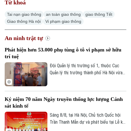
Xã hội
Từ khoá
Người Hà Nội
Tin tức
Kinh tế
Tai nạn giao thông
an toàn giao thông
giao thông Tết
An ninh trật tự
Khoảnh khắc Hà Nội
Quân sự
Giao thông Hà nội
Vi phạm giao thông
Tin tức
Nhà đất
Công nghệ
Ẩm thực
Hồ sơ
An ninh trật tự
Cafe sáng
Tin tức
Tàu và Xe
Người Việt 4 phương
Phát hiện hơn 53.000 phụ tùng ô tô vi phạm sở hữu
Tài chính Ngân hàng
Đầu tư
trí tuệ
Ô tô
Giáo dục
Doanh nghiệp
Đội Quản lý thị trường số 1, thuộc Cục
Căn hộ
Tàu
Quản lý thị trường thành phố Hà Nội vừa
Tin tức
Văn hóa
phát hiện một cơ sở kinh doanh phụ tùng
Đất đai
Xe máy
ô tô có nhiều dấu hiệu vi phạm.
Tuyển sinh
Tin tức
Sức khỏe
Kinh nghiệm
Thị trường
Kỷ niệm 70 năm Ngày truyền thống lực lượng Cảnh
Hướng nghiệp
Làng nghề
sát kinh tế
Y tế
Thể thao
Đánh giá
Sáng 8/8, tại Hà Nội, Chủ tịch Quốc hội
Di tích
Dinh dưỡng
Trần Thanh Mẫn dự và phát biểu tại Lễ kỷ
Bóng đá
Giải trí
niệm 70 năm Ngày truyền thống lực lượng