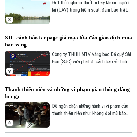
080.51 đỗ xe tại vị trí có biển cấm đỗ và
Đợt thử nghiệm thiết bị bay không người
tiến hành kiểm tra theo quy định.
lái (UAV) trong kiểm soát, đảm bảo trật
tự ATGT không chỉ là một phép thử công
nghệ mà là bước chuyển dịch chiến lược
của Công an TP Hà Nội trong quản trị
SJC cảnh báo fanpage giả mạo lừa đảo giao dịch mua
không gian tầm thấp, quyết tâm xóa bỏ
bán vàng
các "điểm mù" an toàn giao thông và trật
tự đô thị.
Công ty TNHH MTV Vàng bạc Đá quý Sài
Gòn (SJC) vừa phát đi cảnh báo về tình
trạng các đối tượng lợi dụng thương hiệu
SJC để lập fanpage giả mạo, mời chào
Liên hệ đường dây nóng (bấm để gọi)
giao dịch vàng và thu thập thông tin cá
Thanh thiếu niên và những vi phạm giao thông đáng
nhân nhằm lừa đảo khách hàng.
Tòa soạn
Tòa soạn
lo ngại
0865.116.699 (hotline)
0865.116.699
Để ngăn chặn những hành vi vi phạm của
thanh thiếu niên như: không đội mũ bảo
hiểm, vượt đèn đỏ, đến những hành vi
nguy hiểm như lạng lách, đánh võng, bốc
đầu xe..., lực lượng Cảnh sát giao thông