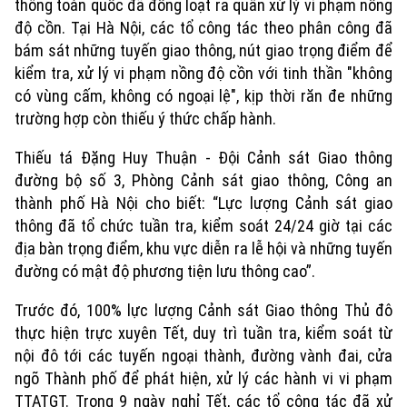
thông toàn quốc đã đồng loạt ra quân xử lý vi phạm nồng
độ cồn. Tại Hà Nội, các tổ công tác theo phân công đã
bám sát những tuyến giao thông, nút giao trọng điểm để
kiểm tra, xử lý vi phạm nồng độ cồn với tinh thần "không
có vùng cấm, không có ngoại lệ", kịp thời răn đe những
trường hợp còn thiếu ý thức chấp hành.
Thiếu tá Đặng Huy Thuận - Đội Cảnh sát Giao thông
đường bộ số 3, Phòng Cảnh sát giao thông, Công an
thành phố Hà Nội cho biết: “Lực lượng Cảnh sát giao
thông đã tổ chức tuần tra, kiểm soát 24/24 giờ tại các
địa bàn trọng điểm, khu vực diễn ra lễ hội và những tuyến
đường có mật độ phương tiện lưu thông cao”.
Trước đó, 100% lực lượng Cảnh sát Giao thông Thủ đô
thực hiện trực xuyên Tết, duy trì tuần tra, kiểm soát từ
Xu hướng
nội đô tới các tuyến ngoại thành, đường vành đai, cửa
ngõ Thành phố để phát hiện, xử lý các hành vi vi phạm
TTATGT. Trong 9 ngày nghỉ Tết, các tổ công tác đã xử