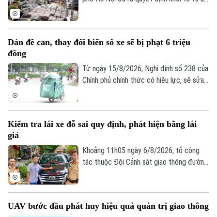
khởi tố bị can đối với Đinh Công Thắng
(SN 2004, trú phường Từ Sơn, tỉnh Bắc
Ninh) về tội "Xâm phạm quyền sở hữu
Dán đề can, thay đổi biển số xe sẽ bị phạt 6 triệu
công nghiệp".
đồng
Từ ngày 15/8/2026, Nghị định số 238 của
Chính phủ chính thức có hiệu lực, sẽ sửa
đổi, bổ sung một số điều về quy định xử
phạt vi phạm hành chính về trật tự, an
toàn giao thông trong lĩnh vực giao thông
Kiểm tra lái xe đỗ sai quy định, phát hiện bằng lái
đường bộ như: trừ điểm, phục hồi điểm
giả
giấy phép lái xe. Trong đó, đáng chú ý là
hành vi dán đề can, thay đổi biển số xe sẽ
Khoảng 11h05 ngày 6/8/2026, tổ công
bị phạt 6 triệu đồng.
tác thuộc Đội Cảnh sát giao thông đường
bộ số 1 Phòng Cảnh sát giao thông (Công
an thành phố Hà Nội) làm nhiệm vụ trên
phố Hai Bà Trưng đã phát hiện ô tô nhãn
UAV bước đầu phát huy hiệu quả quản trị giao thông
hiệu Toyota Fortuner, biển kiểm soát 17A-