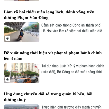
đề.
Làm rõ hai thiếu niên lạng lách, đánh võng trên
đường Phạm Văn Đồng
Cảnh sát giao thông Công an thành phố
Hà Nội vừa làm rõ việc hai thiếu niên điều
khiển xe máy lạng lách, đánh võng trên
đường Phạm Văn Đồng, gây nguy hiểm
cho người tham gia giao thông.
Đề xuất nâng thời hiệu xử phạt vi phạm hành chính
lên 3 năm
Tại dự thảo Luật Xử lý vi phạm hành chính
(sửa đổi), Bộ Công an đề xuất nâng thời
hiệu xử phạt vi phạm hành chính lên 3 năm
nhằm ngăn chặn chủ phương tiện vi phạm
giao thông lợi dụng kẽ hở để né “phạt
Ứng dụng chuyển đổi số trong quản lý bến, bãi
nguội” khi đăng kiểm.
đường thuỷ
Thực hiện chủ trương đẩy mạnh chuyển