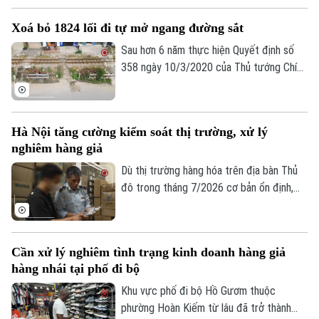
389 quốc gia cho thấy, trong 6 tháng đầu
Xoá bỏ 1824 lối đi tự mở ngang đường sắt
năm, lực lượng chức năng cả nước đã
phát hiện và xử lý gần 68.000 vụ vi phạm,
Sau hơn 6 năm thực hiện Quyết định số
tăng hơn 36% so với cùng kỳ năm ngoái.
358 ngày 10/3/2020 của Thủ tướng Chính
phủ cả nước đã xóa bỏ 1.842 lối đi tự mở
nguy hiểm, góp phần kéo giảm mạnh tai
nạn giao thông đường sắt.
Hà Nội tăng cường kiểm soát thị trường, xử lý
nghiêm hàng giả
Dù thị trường hàng hóa trên địa bàn Thủ
đô trong tháng 7/2026 cơ bản ổn định,
tuy nhiên tình trạng kinh doanh hàng giả,
hàng lậu và gian lận thương mại vẫn tiềm
ẩn nhiều diễn biến phức tạp. Lực lượng
Theo dõi Hà Nội On
Cần xử lý nghiêm tình trạng kinh doanh hàng giả
Quản lý thị trường Hà Nội đang tiếp tục
hàng nhái tại phố đi bộ
siết chặt kiểm soát, đặc biệt là trên môi
trường thương mại điện tử.
Khu vực phố đi bộ Hồ Gươm thuộc
phường Hoàn Kiếm từ lâu đã trở thành