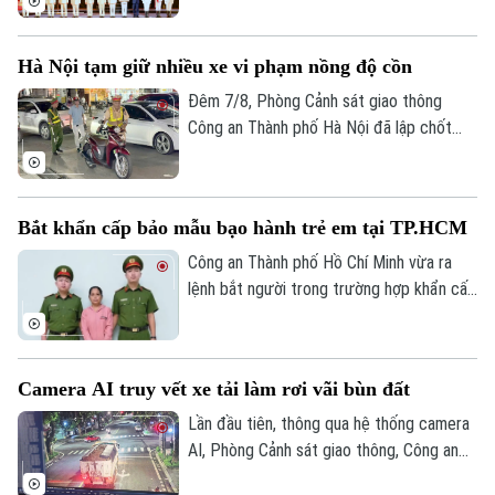
Tư vấn sức khỏe
Cảnh sát kinh tế (10/8/1956 -
Quần vợt
Tin tức
Đã phát sóng
10/8/2026) và đón nhận Huân chương Hồ
Hà Nội tạm giữ nhiều xe vi phạm nồng độ cồn
Chí Minh. Cùng dự buổi lễ có Ủy viên Bộ
Golf
Sao
Chính trị, Thường trực Ban Bí thư Trần
Đêm 7/8, Phòng Cảnh sát giao thông
Cẩm Tú.
Công an Thành phố Hà Nội đã lập chốt
Điện ảnh
tuần tra, phát hiện và xử lý nhiều trường
hợp vi phạm nồng độ cồn, trong đó có
Thời trang
trường hợp vi phạm vượt mức kịch khung.
Bắt khẩn cấp bảo mẫu bạo hành trẻ em tại TP.HCM
Âm nhạc
Công an Thành phố Hồ Chí Minh vừa ra
lệnh bắt người trong trường hợp khẩn cấp
đối với một bảo mẫu về hành vi bạo hành
trẻ em tại cơ sở mầm non tư thục trên
địa bàn. Đối tượng bị bắt giữ là Triệu Thị
Camera AI truy vết xe tải làm rơi vãi bùn đất
Tâm, sinh năm 1971, quê Cần Thơ, là bảo
mẫu tại Trường mầm non tư thục Lá Xanh,
Lần đầu tiên, thông qua hệ thống camera
phường Thuận Giao, Thành phố Hồ Chí
AI, Phòng Cảnh sát giao thông, Công an
Minh.
thành phố Hà Nội đã phát hiện, truy vết