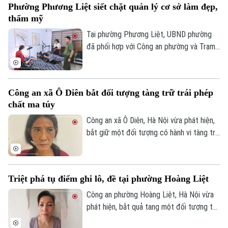
Phường Phương Liệt siết chặt quản lý cơ sở làm đẹp,
Hà Nội đang tăng cường tuần tra, kiểm
thẩm mỹ
soát và xử lý nghiêm các trường hợp vi
phạm.
Tại phường Phương Liệt, UBND phường
đã phối hợp với Công an phường và Trạm
Y tế thành lập đoàn kiểm tra liên ngành,
tiến hành kiểm tra đột xuất nhiều cơ sở
spa, chăm sóc da và thẩm mỹ trên địa
Công an xã Ô Diên bắt đối tượng tàng trữ trái phép
bàn nhằm kịp thời phát hiện, chấn chỉnh
chất ma túy
các vi phạm, bảo đảm quyền lợi và an toàn
cho người dân.
Công an xã Ô Diên, Hà Nội vừa phát hiện,
bắt giữ một đối tượng có hành vi tàng trữ
trái phép chất ma túy. Đối tượng là
Nguyễn Văn Dũng, sinh năm 1979, bị phát
hiện đang tang trữ 0,441 gam heroin tại
Triệt phá tụ điểm ghi lô, đề tại phường Hoàng Liệt
khu vực ngã ba đường Thượng Hội - Tân
Lập.
Công an phường Hoàng Liệt, Hà Nội vừa
phát hiện, bắt quả tang một đối tượng tổ
chức đánh bạc dưới hình thức ghi số lô,