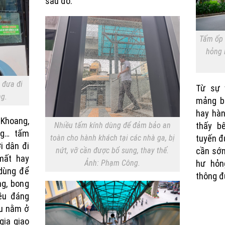
sau đó.
Tấm ốp 
hỏng 
 đưa đi
Từ sự 
g.
mảng bê
hay hàn
 Khoang,
Nhiều tấm kính dùng để đảm bảo an
thấy b
ng… tấm
toàn cho hành khách tại các nhà ga, bị
tuyến đ
i dân đi
nứt, vỡ cần được bổ sung, thay thế.
cần sớ
 mất hay
Ảnh: Phạm Công.
hư hỏn
dùng để
thông đ
ng, bong
iều đáng
ều nằm ở
gia giao