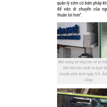
quản lý sớm có biện pháp k
để việc di chuyển của ng
thuận lợi hơn”.
Một mảng bê tông lớn rơi từ tr
Văn Khê vào chiếc xe buýt đ
chuyển phía dưới ngày 9/6. Ả
Công.