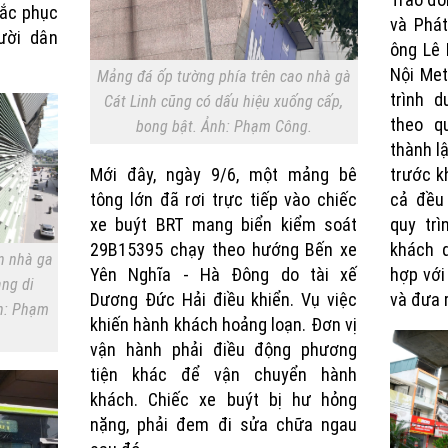
hắc phục
và Phát
ười dân
ông Lê
Nội Met
Mảng đá ốp tường phía trên cao nhà gà
trình 
Cát Linh cũng có dấu hiệu xuống cấp,
theo q
bong bật. Ảnh: Phạm Công.
thành l
Mới đây, ngày 9/6, một mảng bê
trước k
tông lớn đã rơi trực tiếp vào chiếc
cả đều
xe buýt BRT mang biển kiểm soát
quy trì
29B15395 chạy theo hướng Bến xe
khách q
ên nhà ga
Yên Nghĩa - Hà Đông do tài xế
hợp với
ang di
Dương Đức Hải điều khiển. Vụ việc
và đưa 
nh: Phạm
khiến hành khách hoảng loạn. Đơn vị
vận hành phải điều động phương
tiện khác để vận chuyển hành
khách. Chiếc xe buýt bị hư hỏng
nặng, phải đem đi sửa chữa ngau