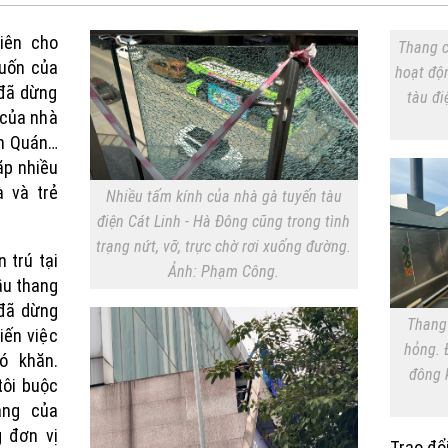
iên cho
Thang c
cuốn của
hoạt độn
đã dừng
tàu đ
 của nhà
ăn Quán…
ặp nhiều
à và trẻ
Nhiều tấm kính của nhà gà tuyến tàu
điện Cát Linh - Hà Đông cũng trong tình
trạng nứt, vỡ, trực chờ rơi xuống đường.
 trú tại
Ảnh: Phạm Công.
ầu thang
đã dừng
Thang
iến việc
hỏng. 
ó khăn.
đông 
tôi buộc
ang của
g đơn vị
Trao đổ