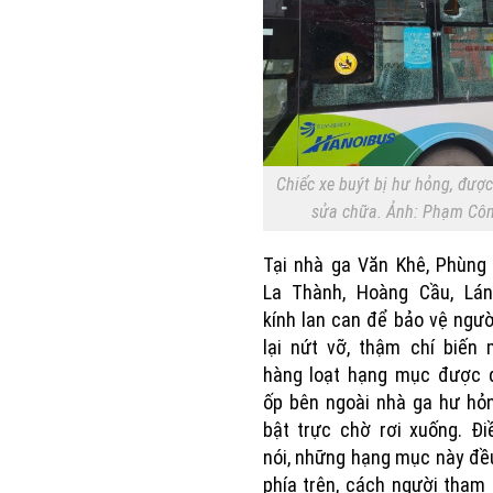
Chiếc xe buýt bị hư hỏng, được
sửa chữa. Ảnh: Phạm Côn
Tại nhà ga Văn Khê, Phùng
La Thành, Hoàng Cầu, Lá
kính lan can để bảo vệ ngườ
lại nứt vỡ, thậm chí biến
hàng loạt hạng mục được 
ốp bên ngoài nhà ga hư hỏ
bật trực chờ rơi xuống. Đ
nói, những hạng mục này đ
phía trên, cách người tham 