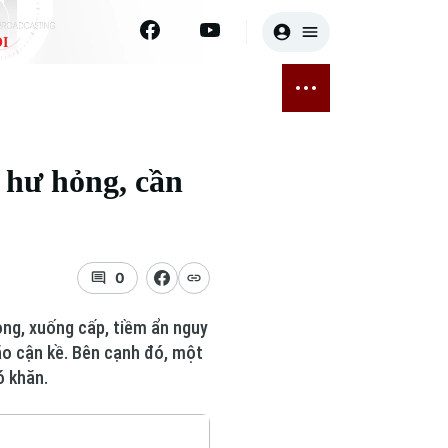
I
E
THỂ THAO
GIẢI TRÍ
ĐÃ PHÁT SÓNG
Bóng đá
Tin tức
 hư hỏng, cần
ỡng
Quần vợt
Sao
sức khỏe
Golf
Điện ảnh
0
Thời trang
ng, xuống cấp, tiềm ẩn nguy
Âm nhạc
ão cận kề. Bên cạnh đó, một
ó khăn.