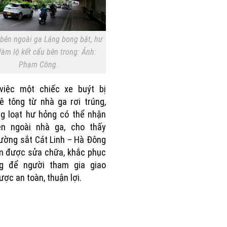
bên ngoài ga Láng bong bật, hư
làm lộ kết cấu bên trong: Ảnh:
Phạm Công.
việc một chiếc xe buýt bị
 tông từ nhà ga rơi trúng,
g loạt hư hỏng có thể nhận
ên ngoài nhà ga, cho thấy
ường sắt Cát Linh – Hà Đông
m được sửa chữa, khắc phục
g để người tham gia giao
ược an toàn, thuận lợi.