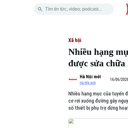
Thứ Bảy
THỜI SỰ
HÀ NỘI
THẾ GIỚI
08 Tháng 08, 2026
Hà Nội
Nhịp sống Hà Nộ
Tin tức
Xã hội
Nhiều hạng mụ
Chính trị
Người Hà Nội
Quân s
được sửa chữa 
Xã hội
Khoảnh khắc Hà 
Hồ sơ
Hà Nội mới
An ninh trật tự
Ẩm thực
16/06/2026
Người V
Hà Nội mới
Nhiều hạng mục của tuyến đư
Công nghệ
cơ rơi xuống đường gây nguy
số thiết bị phụ trợ dừng hoạ