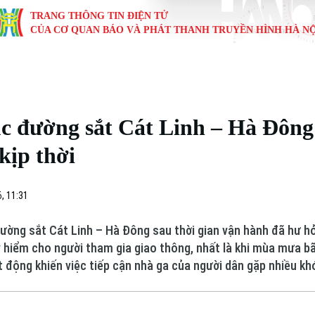
TRANG THÔNG TIN ĐIỆN TỬ
CỦA CƠ QUAN BÁO VÀ PHÁT THANH TRUYỀN HÌNH HÀ NỘ
KINH TẾ
NHÀ ĐẤT
TÀU VÀ XE
GIÁO DỤC
VĂN HÓA
SỨC KHỎ
i
Tin tức
Tin tức
Ô tô
Tin tức
Tin tức
Y tế
c đường sắt Cát Linh – Hà Đông
ự
Cafe sáng
Đầu tư
Tàu
Tuyển sinh
Làng nghề
Dinh dư
kịp thời
Nội
Tài chính Ngân hàng
Căn hộ
Xe máy
Hướng nghiệp
Di tích
Tư vấn 
, 11:31
iệt 4 phương
Doanh nghiệp
Đất đai
Thị trường
ờng sắt Cát Linh – Hà Đông sau thời gian vận hành đã hư hỏ
Kinh nghiệm
Đánh giá
 hiểm cho người tham gia giao thông, nhất là khi mùa mưa b
t động khiến việc tiếp cận nhà ga của người dân gặp nhiều kh