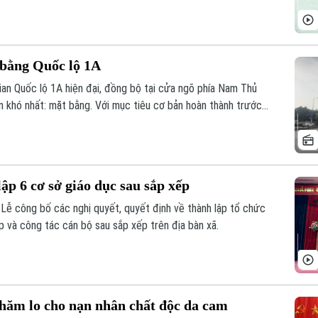
n kinh tế nông thôn bền vững.
 bằng Quốc lộ 1A
ian Quốc lộ 1A hiện đại, đồng bộ tại cửa ngõ phía Nam Thủ
án khó nhất: mặt bằng. Với mục tiêu cơ bản hoàn thành trước
án đi qua đang tập trung kiểm đếm, xác định nguồn gốc đất,
 tái định cư và tăng cường đối thoại để tạo đồng thuận trong
p 6 cơ sở giáo dục sau sắp xếp
 Lễ công bố các nghị quyết, quyết định về thành lập tổ chức
p và công tác cán bộ sau sắp xếp trên địa bàn xã.
ăm lo cho nạn nhân chất độc da cam