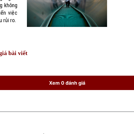
ng không
iến việc
 rủi ro.
iá bài viết
Xem 0 đánh giá