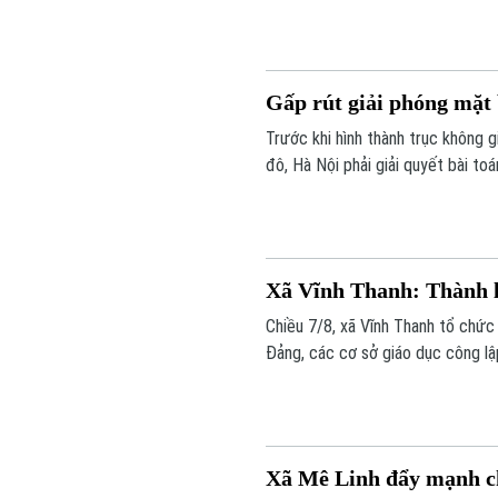
thu nhập mà còn tạo đà phát triể
Gấp rút giải phóng mặt
Trước khi hình thành trục không g
đô, Hà Nội phải giải quyết bài to
ngày 30/9, các địa phương có dự 
lập phương án bồi thường, hỗ trợ,
nhân dân.
Xã Vĩnh Thanh: Thành lậ
Chiều 7/8, xã Vĩnh Thanh tổ chức
Đảng, các cơ sở giáo dục công lậ
Xã Mê Linh đẩy mạnh ch