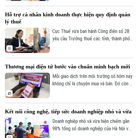
với các kỳ hạn và điều kiện đặc biệt. Diễn
biến này phản ánh áp lực cân đối nguồn
Hỗ trợ cá nhân kinh doanh thực hiện quy định quản
vốn trong bối cảnh tín dụng tăng nhanh
lý thuế
hơn huy động, thanh khoản hệ thống chịu
nhiều sức ép và nhu cầu vốn của nền kinh
Cục Thuế vừa ban hành Công điện số 28
tế tiếp tục gia tăng.
yêu cầu Trưởng thuế các tỉnh, thành phố
tập trung nguồn lực hỗ trợ hộ, cá nhân
kinh doanh thực hiện đúng các quy định
về quản lý thuế, bảo đảm người nộp thuế
Thương mại điện tử bước vào chuẩn minh bạch mới
hoàn thành đầy đủ nghĩa vụ theo quy định.
Mỗi giao dịch trên môi trường số hôm nay
không chỉ là chuyện mua và bán. Đó còn là
niềm tin của người tiêu dùng vào thông tin
sản phẩm, người bán, đơn vị vận chuyển,
phương thức thanh toán và cơ chế xử lý
Kết nối công nghệ, tiếp sức doanh nghiệp nhỏ và vừa
khi có tranh chấp. Luật Thương mại điện
tử chính thức có hiệu lực được kỳ vọng
Doanh nghiệp nhỏ và vừa hiện chiếm gần
tạo một chuẩn vận hành mới cho thị
98% tổng số doanh nghiệp của Hà Nội và
trường số: minh bạch hơn, trách nhiệm rõ
được kỳ vọng là động lực quan trọng cho