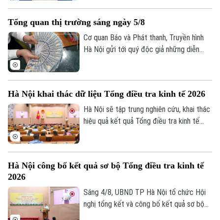
hành và cải thiện trải nghiệm khách hàng.
Tuy nhiên, để AI phát huy giá trị, các
Tổng quan thị trường sáng ngày 5/8
chuyên gia cho rằng điều quan trọng nhất
vẫn là chất lượng dữ liệu, hành lang pháp
Cơ quan Báo và Phát thanh, Truyền hình
lý và cơ chế quản trị rủi ro phù hợp.
Hà Nội gửi tới quý độc giả những diễn
biến mới nhất của thị trường sáng nay
(5/8) với thông tin về giá vàng và tỷ giá
ngoại tệ.
Hà Nội khai thác dữ liệu Tổng điều tra kinh tế 2026
Hà Nội sẽ tập trung nghiên cứu, khai thác
hiệu quả kết quả Tổng điều tra kinh tế
năm 2026 để phục vụ hoạch định chính
sách, xây dựng kịch bản phát triển kinh tế
- xã hội. Đây là chỉ đạo của Phó Chủ tịch
Hà Nội công bố kết quả sơ bộ Tổng điều tra kinh tế
UBND thành phố Hà Nội Nguyễn Xuân
2026
Lưu, Trưởng Ban Chỉ đạo Tổng điều tra
kinh tế năm 2026 thành phố tại Hội nghị
Sáng 4/8, UBND TP Hà Nội tổ chức Hội
tổng kết và công bố kết quả sơ bộ Tổng
nghị tổng kết và công bố kết quả sơ bộ
điều tra kinh tế năm 2026.
Tổng điều tra kinh tế năm 2026. Hội nghị