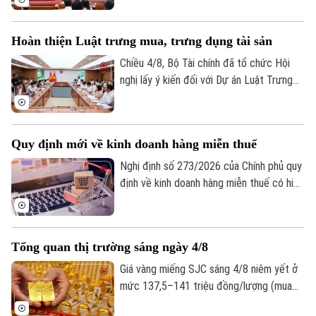
do Phó Chủ tịch UBND thành phố Nguyễn
Xuân Lưu, Trưởng Ban Chỉ đạo Tổng điều
Hoàn thiện Luật trưng mua, trưng dụng tài sản
tra kinh tế năm 2026 thành phố Hà Nội
chủ trì.
Chiều 4/8, Bộ Tài chính đã tổ chức Hội
nghị lấy ý kiến đối với Dự án Luật Trưng
mua, trưng dụng tài sản (sửa đổi), nhằm
hoàn thiện cơ sở pháp lý về huy động
nguồn lực trong các tình huống cấp bách,
Quy định mới về kinh doanh hàng miễn thuế
đồng thời bảo đảm tốt hơn quyền sở hữu
tài sản của tổ chức, cá nhân.
Nghị định số 273/2026 của Chính phủ quy
định về kinh doanh hàng miễn thuế có hiệu
lực thi hành kể từ ngày 21/8/2026. Một
trong những điểm mới đáng chú ý của
Nghị định này là quy định tạo thuận lợi cho
Tổng quan thị trường sáng ngày 4/8
người mua hàng miễn thuế thông qua việc
khai thác dữ liệu điện tử từ các cơ sở dữ
Giá vàng miếng SJC sáng 4/8 niêm yết ở
liệu quốc gia và cơ sở dữ liệu chuyên
mức 137,5–141 triệu đồng/lượng (mua
ngành.
vào-bán ra), tăng 500.000 đồng/lượng