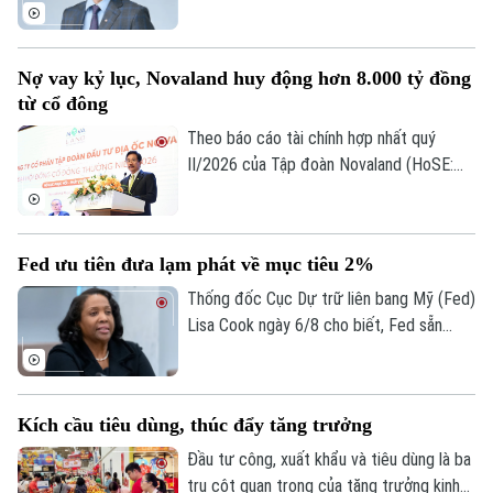
HoSE) vừa công bố nhận được đơn từ
nhiệm của ông Nguyễn Lương Tân - thành
viên HĐQT.
Nợ vay kỷ lục, Novaland huy động hơn 8.000 tỷ đồng
từ cổ đông
Theo báo cáo tài chính hợp nhất quý
II/2026 của Tập đoàn Novaland (HoSE:
NVL), nợ phải trả tiếp tục chiếm gần 75%
tổng nguồn vốn, tăng lên 193.400 tỷ đồng
vào cuối quý II. Với số tiền dự kiến huy
Fed ưu tiên đưa lạm phát về mục tiêu 2%
động hơn 8.006 tỷ đồng, Novaland sẽ ưu
tiên 5.953 tỷ đồng để thanh toán các
Thống đốc Cục Dự trữ liên bang Mỹ (Fed)
khoản nợ, nghĩa vụ tài chính và các khoản
Lisa Cook ngày 6/8 cho biết, Fed sẵn
phải trả quá hạn của công ty.
sàng tăng lãi suất trở lại nếu lạm phát
không giảm theo kỳ vọng, nhấn mạnh ưu
tiên hiện nay vẫn là đưa lạm phát về mục
Kích cầu tiêu dùng, thúc đẩy tăng trưởng
tiêu 2%.
Đầu tư công, xuất khẩu và tiêu dùng là ba
trụ cột quan trọng của tăng trưởng kinh