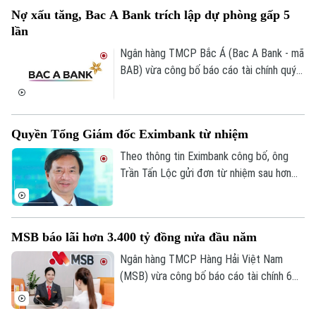
chuyển đổi số trong hoạt động thương
Nợ xấu tăng, Bac A Bank trích lập dự phòng gấp 5
mại và từng bước xây dựng kinh tế số
lần
trên địa bàn.
Ngân hàng TMCP Bắc Á (Bac A Bank - mã
BAB) vừa công bố báo cáo tài chính quý
II/2026 với lợi nhuận trước thuế đạt 304
tỷ đồng, gần như đi ngang so với cùng kỳ
năm trước.
Quyền Tổng Giám đốc Eximbank từ nhiệm
Theo thông tin Eximbank công bố, ông
Trần Tấn Lộc gửi đơn từ nhiệm sau hơn
một năm đảm nhiệm cương vị Quyền Tổng
giám đốc, kể từ tháng 7/2025. Sau khi
ông Lộc rời vị trí, Ban điều hành Eximbank
MSB báo lãi hơn 3.400 tỷ đồng nửa đầu năm
còn 6 thành viên.
Ngân hàng TMCP Hàng Hải Việt Nam
(MSB) vừa công bố báo cáo tài chính 6
tháng đầu năm 2026 với lợi nhuận trước
thuế đạt hơn 3.400 tỷ đồng. Tổng tài sản