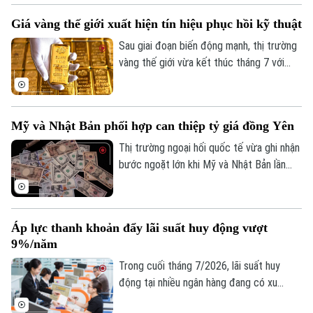
của ngân hàng đạt gần 441.000 tỷ đồng,
Giá vàng thế giới xuất hiện tín hiệu phục hồi kỹ thuật
tăng hơn 8% so với cuối năm 2025.
Sau giai đoạn biến động mạnh, thị trường
vàng thế giới vừa kết thúc tháng 7 với
những tín hiệu phục hồi kỹ thuật đáng chú
ý. Dù giá thế giới vừa trải qua một phiên
giảm sâu, song các chuyên gia nhận định
Mỹ và Nhật Bản phối hợp can thiệp tỷ giá đồng Yên
kim loại quý đang dần hình thành nền giá
vững chắc, tạo tiền đề cho khả năng đảo
Thị trường ngoại hối quốc tế vừa ghi nhận
chiều trong trung hạn.
bước ngoặt lớn khi Mỹ và Nhật Bản lần
đầu tiên sau gần 30 năm phối hợp can
thiệp trực tiếp để hỗ trợ đồng Yên. Động
thái này diễn ra trong bối cảnh đồng nội
Áp lực thanh khoản đẩy lãi suất huy động vượt
tệ Nhật Bản liên tục suy yếu, đe dọa đến
9%/năm
ổn định kinh tế khu vực.
Trong cuối tháng 7/2026, lãi suất huy
động tại nhiều ngân hàng đang có xu
hướng tăng trở lại, thậm chí vượt 9%/năm