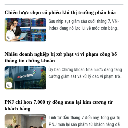
doanh". Đồng thời, cơ quan thuế kêu gọi
các doanh nghiệp, hộ kinh doanh và người
Chiến lược chọn cổ phiếu khi thị trường phân hóa
nộp thuế trên địa bàn chủ động rà soát,
chuẩn hóa thông tin đăng ký thuế nhằm
Sau nhịp sụt giảm sâu cuối tháng 7, VN-
đảm bảo quyền lợi và tạo thuận lợi cho
Index đang nỗ lực lui về mốc cân bằng
hoạt động sản xuất, kinh doanh.
quanh 1.700 điểm trong trạng thái phân
hóa gay gắt. Thanh khoản hụt hơi cùng
dòng tiền co cụm khiến phần lớn các
Nhiều doanh nghiệp bị xử phạt vì vi phạm công bố
nhóm cổ phiếu vẫn chưa thể hồi phục
thông tin chứng khoán
tương xứng với đà lùi của chỉ số.
Ủy ban Chứng khoán Nhà nước đang tăng
cường giám sát và xử lý các vi phạm trên
thị trường. Chỉ trong chưa đầy một tháng,
nhiều doanh nghiệp đã bị xử phạt do vi
phạm quy định về công bố thông tin và
PNJ chi hơn 7.000 tỷ đồng mua lại kim cương từ
báo cáo tài chính.
khách hàng
Tính từ đầu tháng 7 đến nay, tổng giá trị
PNJ mua lại sản phẩm từ khách hàng đã