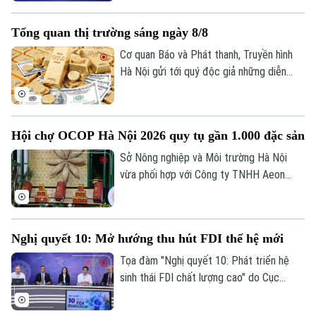
đảm an
"Hỗ trợ ngành Lâm nghiệp Việt Nam của
Liên minh châu Âu" tại Hà Nội.
Tổng quan thị trường sáng ngày 8/8
Cơ quan Báo và Phát thanh, Truyền hình
Hà Nội gửi tới quý độc giả những diễn
biến mới nhất của thị trường sáng nay
(8/8) với thông tin về giá vàng và tỷ giá
ngoại tệ.
Hội chợ OCOP Hà Nội 2026 quy tụ gần 1.000 đặc sản
Sở Nông nghiệp và Môi trường Hà Nội
vừa phối hợp với Công ty TNHH Aeon
Mall Việt Nam khai mạc Hội chợ Xúc tiến
thương mại nông nghiệp, sản phẩm OCOP
Hà Nội tại Trung tâm thương mại Aeon
Nghị quyết 10: Mở hướng thu hút FDI thế hệ mới
Mall Hà Đông.
Tọa đàm "Nghị quyết 10: Phát triển hệ
sinh thái FDI chất lượng cao" do Cục
Thông tin và Truyền thông Chính phủ tổ
chức chiều 7/8 đánh dấu bước chuyển