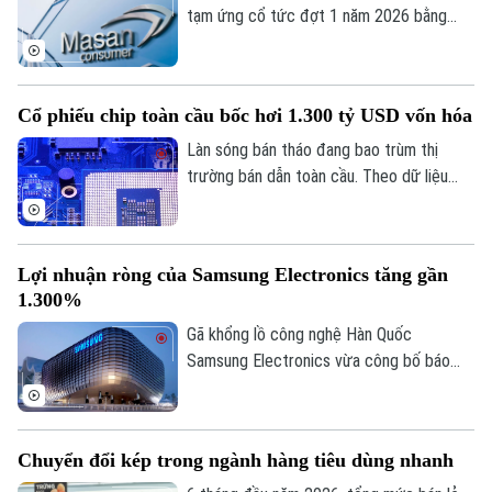
chức mới đây.
tạm ứng cổ tức đợt 1 năm 2026 bằng
tiền mặt với tỷ lệ 20%.
Cổ phiếu chip toàn cầu bốc hơi 1.300 tỷ USD vốn hóa
Làn sóng bán tháo đang bao trùm thị
trường bán dẫn toàn cầu. Theo dữ liệu
mới nhất, chỉ tính riêng từ đầu tuần, nhóm
20 tập đoàn chip hàng đầu thế giới đã
chứng kiến mức vốn hóa bốc hơi kỷ lục
Lợi nhuận ròng của Samsung Electronics tăng gần
lên tới 1.300 tỷ USD.
1.300%
Gã khổng lồ công nghệ Hàn Quốc
Samsung Electronics vừa công bố báo
cáo tài chính quý II/2026 với những con
số kỷ lục chưa từng thấy trong lịch sử.
Chuyển đổi kép trong ngành hàng tiêu dùng nhanh