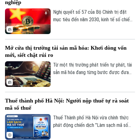
nghiệp
phát triển ngành theo hướng hiện đại,
xanh hóa.
Nghị quyết số 57 của Bộ Chính trị đặt
mục tiêu đến năm 2030, kinh tế số chiếm
tối thiểu 30% GDP và hơn 40% doanh
nghiệp có hoạt động đổi mới sáng tạo. Để
hiện thực hóa mục tiêu này, cùng với việc
Mở cửa thị trường tài sản mã hóa: Khơi dòng vốn
hoàn thiện hành lang pháp lý, Việt Nam
mới, siết chặt rủi ro
đang từng bước thí điểm thị trường tài
sản mã hóa, trong đó có hoạt động mã
Từ một thị trường phát triển tự phát, tài
hóa tài sản thực để giao dịch và huy động
sản mã hóa đang từng bước được đưa
vốn.
vào khuôn khổ pháp lý tại Việt Nam. Việc
triển khai cơ chế thí điểm không chỉ mở ra
kênh huy động vốn mới cho các doanh
Thuế thành phố Hà Nội: Người nộp thuế tự rà soát
nghiệp công nghệ và đổi mới sáng tạo, mà
mã số thuế
còn đặt ra yêu cầu cấp thiết về việc đảm
bảo minh bạch giao dịch, an toàn hệ thống
Thuế Thành phố Hà Nội vừa chính thức
và bảo vệ nhà đầu tư.
phát động chiến dịch "Làm sạch mã số
thuế - Tháo gỡ điểm nghẽn trong kinh