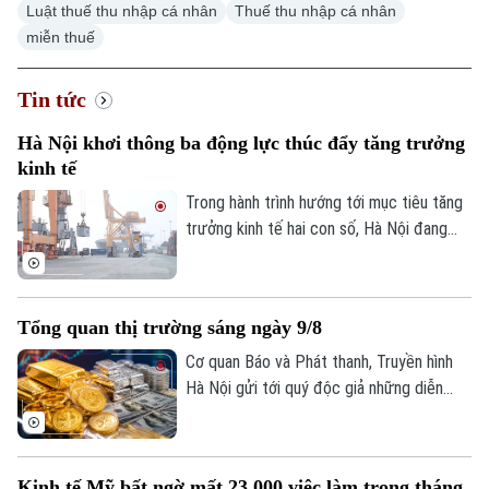
Luật thuế thu nhập cá nhân
Thuế thu nhập cá nhân
miễn thuế
Tin tức
Hà Nội khơi thông ba động lực thúc đẩy tăng trưởng
kinh tế
Trong hành trình hướng tới mục tiêu tăng
trưởng kinh tế hai con số, Hà Nội đang
đứng trước yêu cầu phát huy đồng thời
nhiều động lực, thay vì phụ thuộc vào một
lĩnh vực riêng lẻ. Trong đó, sản xuất, tiêu
Tổng quan thị trường sáng ngày 9/8
dùng và xuất khẩu được xác định là ba trụ
cột có mối liên hệ chặt chẽ, bổ trợ và
Cơ quan Báo và Phát thanh, Truyền hình
thúc đẩy lẫn nhau.
Hà Nội gửi tới quý độc giả những diễn
biến mới nhất của thị trường sáng nay
(9/8) với thông tin về giá vàng và tỷ giá
ngoại tệ.
Kinh tế Mỹ bất ngờ mất 23.000 việc làm trong tháng