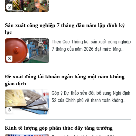
nhất trong nhiều năm trở lại đây. Kết quả
này cho thấy đà phục hồi và mở rộng sản
xuất tiếp tục được duy trì trên cả nước.
Sản xuất công nghiệp 7 tháng đầu năm lập đỉnh kỷ
lục
Theo Cục Thống kê, sản xuất công nghiệp
7 tháng của năm 2026 đạt mức tăng
11,4% so với cùng kỳ năm trước. Con số
này ghi nhận tốc độ tăng trưởng cao nhất
của giai đoạn này trong nhiều năm qua,
Đề xuất đóng tài khoản ngân hàng một năm không
phản ánh rõ nét đà phục hồi bền vững khi
giao dịch
so sánh với tốc độ tăng, giảm cùng kỳ của
giai đoạn 2019-2026.
Góp ý Dự thảo sửa đổi, bổ sung Nghị định
52 của Chính phủ về thanh toán không
dùng tiền mặt, nhiều ngân hàng đề xuất
được đóng tài khoản thanh toán không
phát sinh giao dịch trong một năm.
Kinh tế lượng góp phần thúc đẩy tăng trưởng