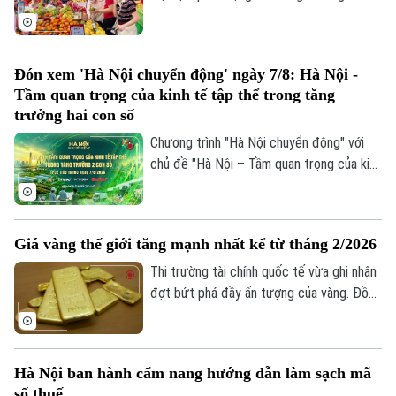
tế. Trong bối cảnh Việt Nam đặt mục tiêu
tăng trưởng hai con số, việc thúc đẩy
sức mua trong nước thông qua các
Đón xem 'Hà Nội chuyển động' ngày 7/8: Hà Nội -
chương trình khuyến mãi, kích cầu tiêu
Tầm quan trọng của kinh tế tập thể trong tăng
dùng đang trở thành giải pháp quan trọng,
trưởng hai con số
vừa hỗ trợ doanh nghiệp mở rộng thị
Chương trình "Hà Nội chuyển động" với
trường, vừa tạo thêm động lực cho tăng
chủ đề "Hà Nội – Tầm quan trọng của kinh
trưởng kinh tế.
tế tập thể trong tăng trưởng hai con số"
sẽ phát sóng trực tiếp trên các nền tảng
của Cơ quan Báo và phát thanh, truyền
Giá vàng thế giới tăng mạnh nhất kể từ tháng 2/2026
hình Hà Nội vào 19h hôm nay, ngày 7/8.
Thị trường tài chính quốc tế vừa ghi nhận
đợt bứt phá đầy ấn tượng của vàng. Đồng
USD suy yếu, lợi suất trái phiếu Kho bạc
Mỹ giảm và những tín hiệu tích cực từ
các cuộc đàm phán giữa Mỹ và Iran được
Hà Nội ban hành cẩm nang hướng dẫn làm sạch mã
cho là các yếu tố làm thay đổi tâm lý của
số thuế