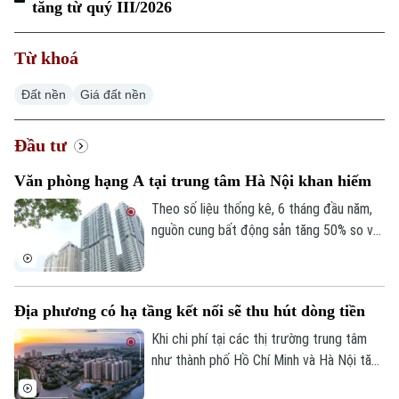
Hà Nội
tăng từ quý III/2026
Hà Nội
Chính trị
Nhịp sống Hà Nội
Từ khoá
Thế giới
Xã hội
Đất nền
Giá đất nền
Người Hà Nội
Tin tức
Kinh tế
An ninh trật tự
Khoảnh khắc Hà Nội
Đầu tư
Quân sự
Tin tức
Nhà đất
Công nghệ
Ẩm thực
Văn phòng hạng A tại trung tâm Hà Nội khan hiếm
Hồ sơ
Cafe sáng
Tin tức
Theo số liệu thống kê, 6 tháng đầu năm,
Tàu và Xe
Người Việt 4 phương
nguồn cung bất động sản tăng 50% so với
Tài chính Ngân hàng
Đầu tư
cùng kỳ năm trước. Tuy nhiên, đi ngược
Ô tô
Giáo dục
diễn biến đó, phân khúc văn phòng hạng A
Doanh nghiệp
Căn hộ
tại khu vực trung tâm Hà Nội lại khan hiếm
Tàu
Tin tức
Địa phương có hạ tầng kết nối sẽ thu hút dòng tiền
Văn hóa
các sản phẩm mới.
Đất đai
Khi chi phí tại các thị trường trung tâm
Xe máy
Tuyển sinh
như thành phố Hồ Chí Minh và Hà Nội tăng
Tin tức
Sức khỏe
Kinh nghiệm
lên, dòng vốn và dự án đang có xu hướng
Thị trường
Hướng nghiệp