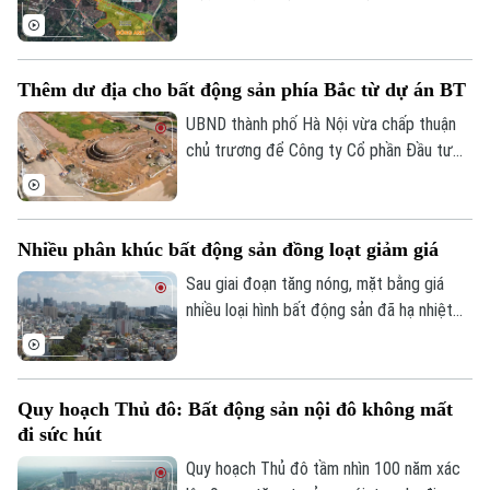
gian tới.
đã được giao cho Tập đoàn Tương Lai
Sông Hồng để thực hiện giai đoạn 1 của
Khu đô thị đa mục tiêu. Toàn bộ diện tích
Thêm dư địa cho bất động sản phía Bắc từ dự án BT
đã hoàn thành công tác giải phóng mặt
bằng.
UBND thành phố Hà Nội vừa chấp thuận
chủ trương để Công ty Cổ phần Đầu tư
Bất động sản Prime Land đầu tư xây
dựng tuyến đường quy hoạch mặt cắt
48m kết nối từ đường tỉnh lộ 23 đến Khu
Nhiều phân khúc bất động sản đồng loạt giảm giá
nhà ở Làng hoa Tiền Phong, xã Mê Linh
theo hình thức hợp đồng BT không yêu
Sau giai đoạn tăng nóng, mặt bằng giá
Theo dõi Hà Nội On
cầu thanh toán từ ngân sách nhà nước,
nhiều loại hình bất động sản đã hạ nhiệt
góp phần tạo động lực triển khai các dự
trong quý II/2026. Theo các chuyên gia,
án bất động sản.
đây là tín hiệu cho thấy thị trường đang
bước vào giai đoạn tái cân bằng khi người
Quy hoạch Thủ đô: Bất động sản nội đô không mất
mua ưu tiên những sản phẩm đáp ứng nhu
đi sức hút
cầu ở thực và có giá trị khai thác bền
vững.
Quy hoạch Thủ đô tầm nhìn 100 năm xác