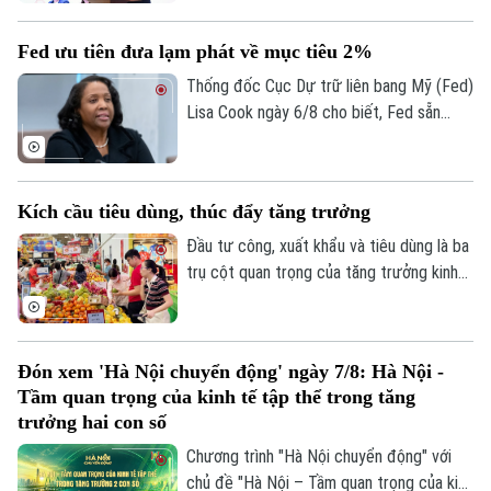
tổng nguồn vốn, tăng lên 193.400 tỷ đồng
vào cuối quý II. Với số tiền dự kiến huy
Fed ưu tiên đưa lạm phát về mục tiêu 2%
động hơn 8.006 tỷ đồng, Novaland sẽ ưu
tiên 5.953 tỷ đồng để thanh toán các
Thống đốc Cục Dự trữ liên bang Mỹ (Fed)
khoản nợ, nghĩa vụ tài chính và các khoản
Lisa Cook ngày 6/8 cho biết, Fed sẵn
phải trả quá hạn của công ty.
sàng tăng lãi suất trở lại nếu lạm phát
không giảm theo kỳ vọng, nhấn mạnh ưu
tiên hiện nay vẫn là đưa lạm phát về mục
Kích cầu tiêu dùng, thúc đẩy tăng trưởng
tiêu 2%.
Đầu tư công, xuất khẩu và tiêu dùng là ba
trụ cột quan trọng của tăng trưởng kinh
tế. Trong bối cảnh Việt Nam đặt mục tiêu
tăng trưởng hai con số, việc thúc đẩy
sức mua trong nước thông qua các
Đón xem 'Hà Nội chuyển động' ngày 7/8: Hà Nội -
chương trình khuyến mãi, kích cầu tiêu
Tầm quan trọng của kinh tế tập thể trong tăng
dùng đang trở thành giải pháp quan trọng,
trưởng hai con số
vừa hỗ trợ doanh nghiệp mở rộng thị
Bản quyền thuộc về Cơ quan Báo và Phát thanh Truyền hình Hà Nội Giấy
Chương trình "Hà Nội chuyển động" với
trường, vừa tạo thêm động lực cho tăng
phép số: Số 63/GP-TTDT, cấp ngày 10/05/2023
chủ đề "Hà Nội – Tầm quan trọng của kinh
trưởng kinh tế.