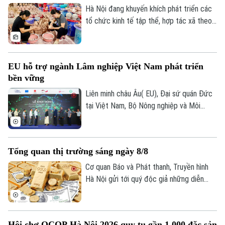
dụng khoa học công nghệ, chuyển đổi số
Hà Nội đang khuyến khích phát triển các
để nâng cao giá trị sản phẩm.
tổ chức kinh tế tập thể, hợp tác xã theo
hướng hiệu quả, đa dạng về quy mô và lĩnh
vực hoạt động. Thành phố cũng ưu tiên
hỗ trợ các mô hình hợp tác xã tiêu biểu,
EU hỗ trợ ngành Lâm nghiệp Việt Nam phát triển
từng bước trở thành hình mẫu trong phát
bền vững
triển kinh tế tập thể. Đây được xem là
giải pháp quan trọng để tạo việc làm,
Liên minh châu Âu( EU), Đại sứ quán Đức
nâng cao thu nhập cho thành viên và
tại Việt Nam, Bộ Nông nghiệp và Môi
người lao động, đồng thời góp phần bảo
trường vừa chính thức khởi động Dự án
đảm an
"Hỗ trợ ngành Lâm nghiệp Việt Nam của
Liên minh châu Âu" tại Hà Nội.
Tổng quan thị trường sáng ngày 8/8
Cơ quan Báo và Phát thanh, Truyền hình
Hà Nội gửi tới quý độc giả những diễn
biến mới nhất của thị trường sáng nay
(8/8) với thông tin về giá vàng và tỷ giá
ngoại tệ.
Hội chợ OCOP Hà Nội 2026 quy tụ gần 1.000 đặc sản