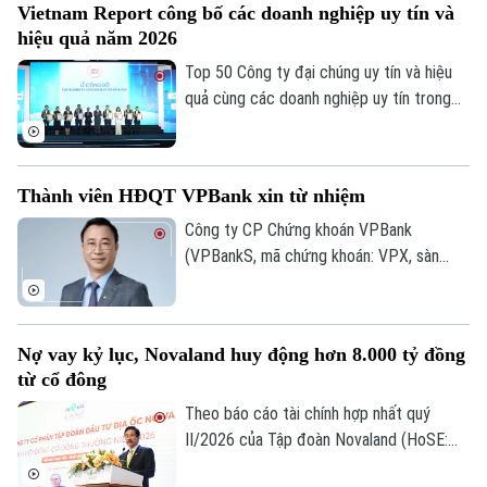
Vietnam Report công bố các doanh nghiệp uy tín và
tiên công nghệ cao, đổi mới sáng tạo,
hiệu quả năm 2026
dịch vụ số và R&D, giảm dần các dự án sử
dụng nhiều đất và lao động.
Top 50 Công ty đại chúng uy tín và hiệu
quả cùng các doanh nghiệp uy tín trong
lĩnh vực tài chính, ngân hàng, bảo hiểm và
công nghệ năm 2026 vừa được công bố
tại Hà Nội. Bảng xếp hạng nhằm ghi nhận
Thành viên HĐQT VPBank xin từ nhiệm
những doanh nghiệp có hiệu quả hoạt
động, năng lực quản trị, đổi mới và uy tín
Công ty CP Chứng khoán VPBank
trên thị trường.
(VPBankS, mã chứng khoán: VPX, sàn
HoSE) vừa công bố nhận được đơn từ
nhiệm của ông Nguyễn Lương Tân - thành
viên HĐQT.
Nợ vay kỷ lục, Novaland huy động hơn 8.000 tỷ đồng
từ cổ đông
Theo báo cáo tài chính hợp nhất quý
II/2026 của Tập đoàn Novaland (HoSE:
NVL), nợ phải trả tiếp tục chiếm gần 75%