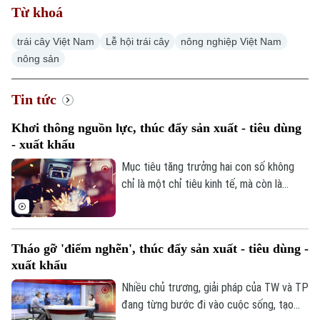
Từ khoá
trái cây Việt Nam
Lễ hội trái cây
nông nghiệp Việt Nam
nông sản
Tin tức
Khơi thông nguồn lực, thúc đẩy sản xuất - tiêu dùng
- xuất khẩu
Mục tiêu tăng trưởng hai con số không
chỉ là một chỉ tiêu kinh tế, mà còn là
thước đo năng lực điều hành, sức chống
chịu của doanh nghiệp và hiệu quả của
các chính sách phát triển. Để hiện thực
Tháo gỡ 'điểm nghẽn', thúc đẩy sản xuất - tiêu dùng -
hóa mục tiêu đó, Hà Nội cần tiếp tục khơi
xuất khẩu
thông các nguồn lực, cải thiện môi trường
đầu tư, đồng hành cùng doanh nghiệp và
Nhiều chủ trương, giải pháp của TW và TP
phát huy đồng bộ ba động lực tăng
đang từng bước đi vào cuộc sống, tạo