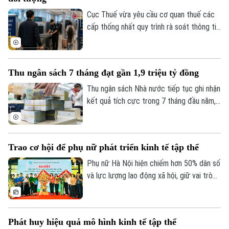
Cục Thuế vừa yêu cầu cơ quan thuế các
cấp thống nhất quy trình rà soát thông tin
người nộp thuế trước khi áp dụng biện
pháp tạm hoãn xuất cảnh. Mục tiêu là bảo
Theo dõi Hà Nội On
đảm đúng đối tượng, đúng điều kiện,
Thu ngân sách 7 tháng đạt gần 1,9 triệu tỷ đồng
đồng thời bảo vệ quyền và lợi ích hợp
pháp của người nộp thuế.
Thu ngân sách Nhà nước tiếp tục ghi nhận
kết quả tích cực trong 7 tháng đầu năm,
đạt gần 1,9 triệu tỷ đồng, tương đương
gần 75% dự toán cả năm. Trong khi đó,
tiến độ giải ngân vốn đầu tư công vẫn còn
Trao cơ hội để phụ nữ phát triển kinh tế tập thể
chậm, đặt ra yêu cầu đẩy nhanh thực hiện
trong những tháng cuối năm.
Phụ nữ Hà Nội hiện chiếm hơn 50% dân số
và lực lượng lao động xã hội, giữ vai trò
quan trọng trên nhiều lĩnh vực phát triển
kinh tế - xã hội của Thủ đô. Trong khu vực
kinh tế tập thể, ngày càng nhiều phụ nữ
Phát huy hiệu quả mô hình kinh tế tập thể
mạnh dạn thay đổi tư duy sản xuất, ứng