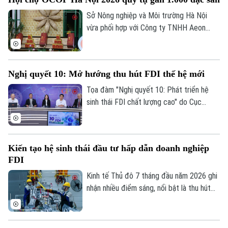
Sở Nông nghiệp và Môi trường Hà Nội
vừa phối hợp với Công ty TNHH Aeon
Mall Việt Nam khai mạc Hội chợ Xúc tiến
thương mại nông nghiệp, sản phẩm OCOP
Hà Nội tại Trung tâm thương mại Aeon
Nghị quyết 10: Mở hướng thu hút FDI thế hệ mới
Mall Hà Đông.
Tọa đàm "Nghị quyết 10: Phát triển hệ
sinh thái FDI chất lượng cao" do Cục
Thông tin và Truyền thông Chính phủ tổ
Liên hệ đường dây nóng (bấm để gọi)
chức chiều 7/8 đánh dấu bước chuyển
trong tư duy về đầu tư nước ngoài, từ ưu
Tòa soạn
Tòa soạn
Kiến tạo hệ sinh thái đầu tư hấp dẫn doanh nghiệp
tiên thu hút vốn sang phát triển khu vực
0865.116.699 (hotline)
0865.116.699
FDI
kinh tế có vốn đầu tư nước ngoài theo
hướng chất lượng, hiệu quả và có sức lan
Kinh tế Thủ đô 7 tháng đầu năm 2026 ghi
tỏa, qua đó biến nguồn lực bên ngoài
nhận nhiều điểm sáng, nổi bật là thu hút
thành động lực tăng cường nội lực của
3.388 triệu USD vốn FDI, riêng tháng 7
nền kinh tế.
đạt 133,2 triệu USD. Đáng chú ý, cơ cấu
FDI tiếp tục chuyển dịch theo hướng ưu