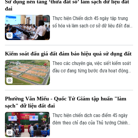
Sử dụng nền tảng ‘thửa đất số’ làm sạch dữ liệu đất
thiểu tại các xã đồng bằng từ 80m2
đai
xuống 50m2.
Thực hiện Chiến dịch 45 ngày tập trung
số hóa và làm sạch cơ sở dữ liệu đất đai,
các địa phương trên địa bàn Thành phố
Hà Nội đang ứng dụng nền tảng "Thửa
đất số - DATAHUB" để quản lý và cập
Kiểm soát đấu giá đất đảm bảo hiệu quả sử dụng đất
nhật thông tin địa chính.
Theo các chuyên gia, việc siết kiểm soát
đầu cơ đang từng bước đưa hoạt động
đấu giá đất trở về đúng giá trị thực.
Trong bối cảnh đó, doanh nghiệp phát
triển bất động sản cũng buộc phải thay
Phường Văn Miếu - Quốc Tử Giám tập huấn "làm
đổi chiến lược.
sạch" dữ liệu đất đai
Thực hiện chiến dịch cao điểm 45 ngày
đêm theo chỉ đạo của Thủ tướng Chính
phủ và UBND thành phố Hà Nội, phường
Văn Miếu - Quốc Tử Giám đang tập trung