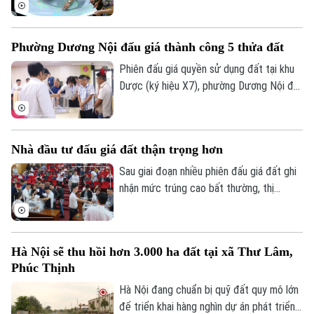
những ngày này tại phường Long Biên,
hàng trăm người dân đã chủ động mang
giấy tờ đến đối chiếu, cập nhật thông tin.
Phường Dương Nội đấu giá thành công 5 thửa đất
Đây là bước quan trọng nhằm xây dựng
cơ sở dữ liệu đất đai đồng bộ, phục vụ
Phiên đấu giá quyền sử dụng đất tại khu
quản lý nhà nước trên nền tảng số, góp
Dược (ký hiệu X7), phường Dương Nội đã
phần hiện thực hóa các mục tiêu của Luật
thu hút sự quan tâm của nhiều khách hàng
Thủ đô.
tham gia. Kết quả, cả 5 thửa đất với tổng
diện tích 272 m2 đều được đấu giá thành
Nhà đầu tư đấu giá đất thận trọng hơn
công.
Sau giai đoạn nhiều phiên đấu giá đất ghi
nhận mức trúng cao bất thường, thị
trường đang xuất hiện những tín hiệu tích
cực khi nhà đầu tư thận trọng hơn và giá
trúng dần phản ánh đúng giá trị thực.
Hà Nội sẽ thu hồi hơn 3.000 ha đất tại xã Thư Lâm,
Phúc Thịnh
Hà Nội đang chuẩn bị quỹ đất quy mô lớn
để triển khai hàng nghìn dự án phát triển