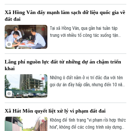
đủ - sạch - sống”.
Xã Hồng Vân đẩy mạnh làm sạch dữ liệu quốc gia về
Theo dõi Hà Nội On
đất đai
Tại xã Hồng Vân, qua gần hai tuần tập
trung với nhiều tổ công tác xuống tận
từng hộ gia đình bất kể ngày, đêm, dữ liệu
đất đai tại các thôn, xóm đã được số hóa
một phần và đang tiếp tục được cập
Lãng phí nguồn lực đất từ những dự án chậm triển
nhật, đảm bảo tiêu chí “đúng - đủ - sạch -
khai
sống”.
Những ô đất nằm ở vị trí đắc địa với tên
gọi dự án đầy hấp dẫn, nhưng đến 10 năm,
thậm chí gần 20 năm vẫn chưa triển khai.
Thành phố đang đẩy mạnh các giải pháp
nhằm hoàn thành mục tiêu tăng trưởng
Xã Hát Môn quyết liệt xử lý vi phạm đất đai
kinh tế và giải quyết các "điểm nghẽn" đô
thị, trong bối cảnh hiện tại việc xử lý các
Không để tình trạng "vi phạm rồi hợp thức
dự án chậm triển khai được xem là nhiệm
hóa", không để các công trình xây dựng