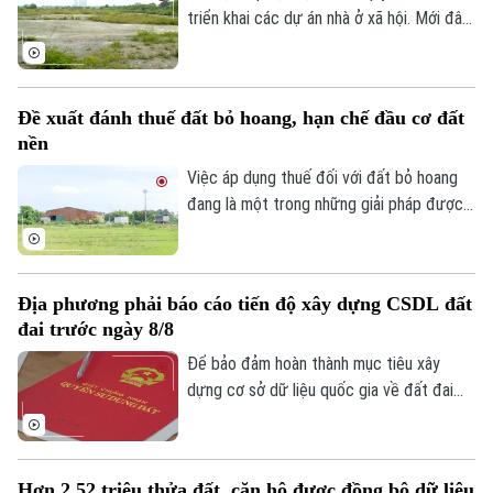
niềm tin trong nhân dân.
triển khai các dự án nhà ở xã hội. Mới đây,
hơn 6ha đất tại xã Phúc Thịnh được giao
cho liên danh do Tổng công ty Viglacera
đứng đầu để thực hiện dự án nhà ở xã hội
Đề xuất đánh thuế đất bỏ hoang, hạn chế đầu cơ đất
Tiên Dương 1. Cùng với đó, gần 1,2ha đất
nền
tại phường Bồ Đề cũng được giao để
triển khai dự án nhà ở xã hội HH5 Long
Việc áp dụng thuế đối với đất bỏ hoang
Biên.
đang là một trong những giải pháp được
đề xuất nhằm nâng cao hiệu quả sử dụng
đất và hạn chế tình trạng đầu cơ.
Địa phương phải báo cáo tiến độ xây dựng CSDL đất
đai trước ngày 8/8
Để bảo đảm hoàn thành mục tiêu xây
dựng cơ sở dữ liệu quốc gia về đất đai
trong năm 2026, Bộ Nông nghiệp và Môi
trường vừa yêu cầu các địa phương khẩn
trương rà soát, cập nhật tiến độ và gửi
Hơn 2,52 triệu thửa đất, căn hộ được đồng bộ dữ liệu