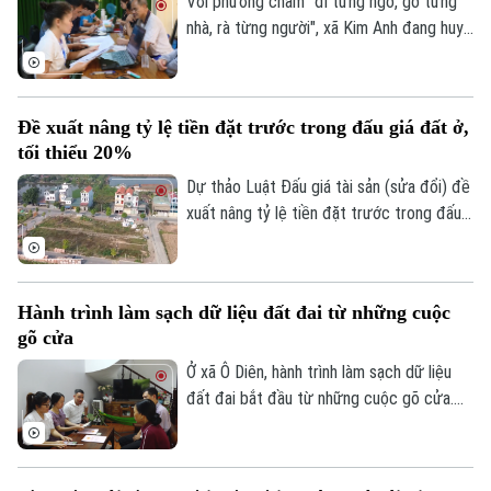
Với phương châm "đi từng ngõ, gõ từng
nhằm siết kỷ cương, ngăn chặn tình trạng
nhà, rà từng người", xã Kim Anh đang huy
đầu cơ, trục lợi.
động cả hệ thống chính trị tham gia Chiến
dịch "45 ngày" số hóa và làm sạch cơ sở
dữ liệu đất đai nhằm xây dựng cơ sở dữ
Đề xuất nâng tỷ lệ tiền đặt trước trong đấu giá đất ở,
liệu đầy đủ, chính xác và luôn được cập
tối thiểu 20%
nhật.
Dự thảo Luật Đấu giá tài sản (sửa đổi) đề
xuất nâng tỷ lệ tiền đặt trước trong đấu
giá quyền sử dụng đất trong trường hợp
giao đất ở tối thiểu từ 10% lên 20%.
Hành trình làm sạch dữ liệu đất đai từ những cuộc
gõ cửa
Ở xã Ô Diên, hành trình làm sạch dữ liệu
đất đai bắt đầu từ những cuộc gõ cửa.
Gõ cửa để bảo vệ quyền lợi của người dân
trước khi những sai sót nhỏ trở thành rắc
rối lớn. Đó cũng là ý nghĩa của Chiến dịch