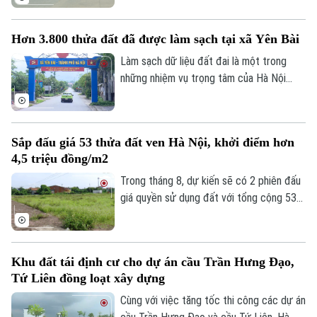
phường Tây Hồ vừa đề xuất thành phố
xem xét bổ sung các trường hợp được
Hơn 3.800 thửa đất đã được làm sạch tại xã Yên Bài
bố trí tái định cư bằng đất tại khu Thư
Lâm. Đây được kỳ vọng sẽ góp phần tháo
Làm sạch dữ liệu đất đai là một trong
gỡ những vướng mắc trong công tác bồi
những nhiệm vụ trọng tâm của Hà Nội
thường, hỗ trợ và tái định cư.
nhằm thúc đẩy chuyển đổi số và nâng cao
hiệu quả quản lý. Hưởng ứng "Chiến dịch
45 ngày", xã Yên Bài đã huy động cả hệ
Sắp đấu giá 53 thửa đất ven Hà Nội, khởi điểm hơn
thống chính trị vào cuộc, từng bước
Chuyên mục
4,5 triệu đồng/m2
chuẩn hóa dữ liệu đất đai trên địa bàn.
Trong tháng 8, dự kiến sẽ có 2 phiên đấu
Thời sự
giá quyền sử dụng đất với tổng cộng 53
thửa đất được đưa ra đấu giá tại xã Phú
Hà Nội
Hà Nội
Xuyên và xã Quốc Oai, thành phố Hà Nội.
Chính trị
Nhịp sống Hà Nội
Khu đất tái định cư cho dự án cầu Trần Hưng Đạo,
Thế giới
Tứ Liên đồng loạt xây dựng
Xã hội
Người Hà Nội
Tin tức
Cùng với việc tăng tốc thi công các dự án
Kinh tế
An ninh trật tự