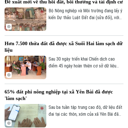
Đề xuất mới về thu hồi đất, bồi thường và tái định cư
cao điểm "45 ngày đêm" làm giàu, làm
sạch dữ liệu đất đai, lấy dữ liệu làm nền
Bộ Nông nghiệp và Môi trường đang lấy ý
tảng, lấy người dân làm trung tâm phục vụ.
kiến Dự thảo Luật Đất đai (sửa đổi), với
nhiều đề xuất mới về thu hồi đất, bồi
thường, hỗ trợ và tái định cư. Các sửa đổi
được kỳ vọng sẽ tháo gỡ vướng mắc
Hơn 7.500 thửa đất đã được xã Suối Hai làm sạch dữ
trong thực tiễn, đẩy nhanh tiến độ các
liệu
dự án nhưng vẫn bảo đảm quyền lợi của
người dân.
Sau 30 ngày triển khai Chiến dịch cao
điểm 45 ngày hoàn thiện cơ sở dữ liệu
quốc gia về đất đai của thành phố, hơn
7.500 thửa đất đã được xã Suối Hai làm
sạch dữ liệu.
65% đất phi nông nghiệp tại xã Yên Bài đã được
'làm sạch'
Sau ba tuần tập trung cao độ, dữ liệu đất
đai tại các thôn, xóm của xã Yên Bài đã
được số hóa một phần và đang tiếp tục
được cập nhật, đảm bảo tiêu chí “đúng -