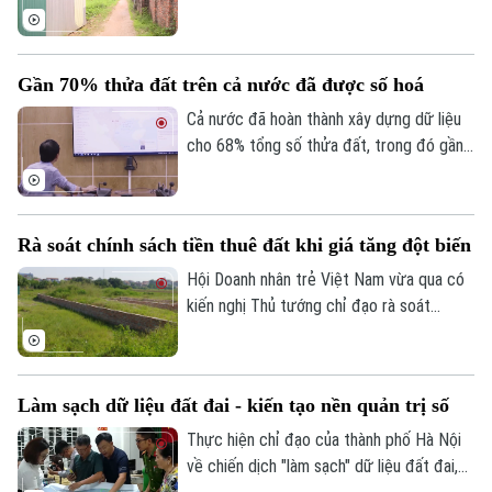
vụ chiến lược để giải phóng nguồn lực đất
trái phép tiếp tục tồn tại kéo dài. Đây là
đai đang bị lãng phí.
quyết tâm đang được nhiều địa phương
trên địa bàn Hà Nội triển khai bằng những
Gần 70% thửa đất trên cả nước đã được số hoá
giải pháp đồng bộ, từ tăng cường tuyên
truyền, vận động đến xử lý nghiêm các
Cả nước đã hoàn thành xây dựng dữ liệu
trường hợp cố tình vi phạm, nhằm lập lại
cho 68% tổng số thửa đất, trong đó gần
kỷ cương trong quản lý đất đai và trật tự
một nửa đạt chuẩn “đúng - đủ - sạch -
xây dựng.
sống” và có thể đưa vào vận hành ngay.
Đây là thông tin vừa được Cục Quản lý
Rà soát chính sách tiền thuê đất khi giá tăng đột biến
đất đai, Bộ Nông nghiệp và Môi trường
công bố về tiến độ làm sạch dữ liệu đất
Hội Doanh nhân trẻ Việt Nam vừa qua có
đai toàn quốc.
kiến nghị Thủ tướng chỉ đạo rà soát
phương pháp, tỷ lệ và chu kỳ xác định đơn
giá thuê đất, tránh việc điều chỉnh đột
biến.
Làm sạch dữ liệu đất đai - kiến tạo nền quản trị số
Thực hiện chỉ đạo của thành phố Hà Nội
về chiến dịch "làm sạch" dữ liệu đất đai,