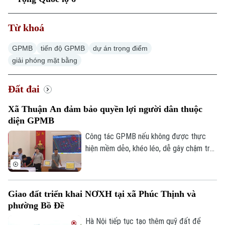
Từ khoá
GPMB
tiến độ GPMB
dự án trọng điểm
giải phóng mặt bằng
Xu hướng
Đất đai
Xã Thuận An đảm bảo quyền lợi người dân thuộc
diện GPMB
Công tác GPMB nếu không được thực
hiện mềm dẻo, khéo léo, dễ gây chậm trễ,
trở ngại ảnh hưởng đến tiến độ và hiệu
quả đầu tư. Về vấn đề này, thời gian qua,
xã Thuận An đã có nhiều cách làm linh
Giao đất triển khai NƠXH tại xã Phúc Thịnh và
hoạt, hiệu quả trong công tác giải phóng
phường Bồ Đề
mặt bằng trên địa bàn, không chỉ đẩy
nhanh tiến độ các dự án mà còn tạo được
Hà Nội tiếp tục tạo thêm quỹ đất để