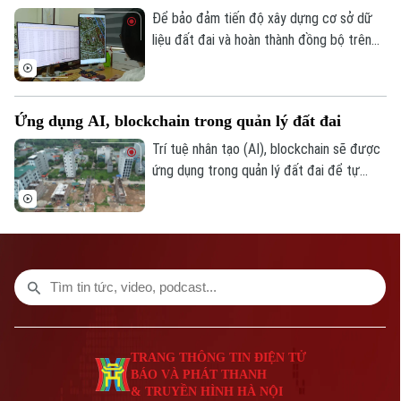
Để bảo đảm tiến độ xây dựng cơ sở dữ
liệu đất đai và hoàn thành đồng bộ trên
toàn TP. Hà Nội trong năm nay, Sở Nông
nghiệp và Môi trường đã thành lập 5 tổ
công tác trực tiếp hỗ trợ các địa phương
Ứng dụng AI, blockchain trong quản lý đất đai
chuẩn hóa dữ liệu hơn 4,1 triệu thửa đất.
Trí tuệ nhân tạo (AI), blockchain sẽ được
ứng dụng trong quản lý đất đai để tự
động cập nhật dữ liệu, giám sát quy
hoạch và tăng minh bạch. Nội dung này
được nêu tại Quyết định 1177 của Thủ
tướng về điều chỉnh Quy hoạch sử dụng
đất quốc gia thời kỳ 2021-2030, tầm nhìn
đến 2050.
TRANG THÔNG TIN ĐIỆN TỬ
BÁO VÀ PHÁT THANH
& TRUYỀN HÌNH HÀ NỘI