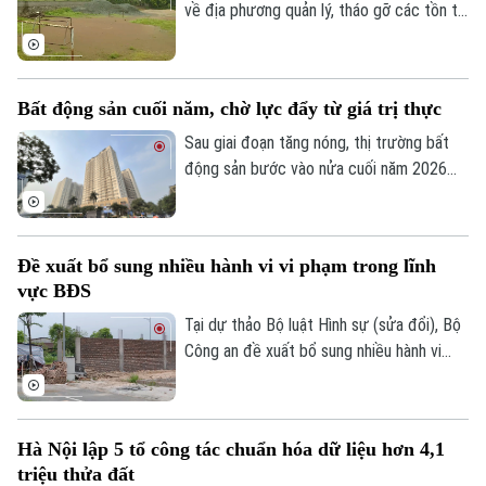
về địa phương quản lý, tháo gỡ các tồn tại
Giám đốc: VŨ MINH TUẤN
kéo dài để khai thác hiệu quả nguồn lực
Phó Giám đốc: Nguyễn Kim Khiêm, Nguyễn Minh Đức, Nguyễn Thành Lợi
đất đai phục vụ phát triển kinh tế - xã hội
là yêu cầu được Phó Chủ tịch UBND
Bất động sản cuối năm, chờ lực đẩy từ giá trị thực
thành phố Hà Nội Bùi Duy Cường nhấn
mạnh tại buổi kiểm tra thực địa và làm
Sau giai đoạn tăng nóng, thị trường bất
việc với các xã, phường có đất nông, lâm
động sản bước vào nửa cuối năm 2026
trường trên địa bàn thành phố, sáng 9/7.
với thanh khoản chậm lại. Các chuyên gia
nhận định, khó xuất hiện những cơn sốt
mới trong thời gian tới, thay vào đó thị
Đề xuất bổ sung nhiều hành vi vi phạm trong lĩnh
trường sẽ bước vào giai đoạn tái cơ cấu,
vực BĐS
phân hóa rõ giữa những sản phẩm có giá
trị thực và các tài sản mang nặng yếu tố
Tại dự thảo Bộ luật Hình sự (sửa đổi), Bộ
đầu cơ.
Công an đề xuất bổ sung nhiều hành vi
phạm tội mới trong các lĩnh vực ngân
hàng, đất đai và bất động sản nhằm tăng
cường hiệu quả phòng ngừa, đấu tranh với
Hà Nội lập 5 tổ công tác chuẩn hóa dữ liệu hơn 4,1
các vi phạm phát sinh trong thực tiễn.
triệu thửa đất