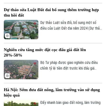
chuẩn hóa dữ liệu ngay từ cấp cơ sở.
Dự thảo sửa Luật Đất đai bổ sung thêm trường hợp
thu hồi đất
Dự thảo Luật sửa đổi, bổ sung một số
điều của Luật Đất đai năm 2024 (Dự thảo
ngày 22/04/2026) đã đề xuất nhiều sửa
đổi quan trọng, trong đó có nội dung liên
quan đến thu hồi đất, bồi thường, hỗ trợ
Nghiên cứu tăng mức đặt cọc đấu giá đất lên
và tái định cư.
20%-50%
Bộ Tư pháp được giao nghiên cứu điều
chỉnh tỷ lệ tiền đặt trước khi đấu giá
Bản quyền thuộc về Cơ quan Báo và Phát thanh Truyền hình Hà Nội Giấy
quyền sử dụng đất giao đất ở cho cá
phép số: Số 63/GP-TTDT, cấp ngày 10/05/2023
nhân từ mức 10%-50% lên 20%-50%, nhằm
TRANG THÔNG TIN ĐIỆN TỬ
hạn chế tình trạng bỏ cọc, thao túng kết
Hà Nội: Sớm đưa đất nông, lâm trường vào sử dụng
quả đấu giá.
CỦA CƠ QUAN BÁO VÀ PHÁT THANH TRUYỀN HÌNH HÀ NỘI
hiệu quả
Số 3-5 Huỳnh Thúc Kháng-Phường Láng-Hà Nội
Đẩy nhanh bàn giao đất nông, lâm trường