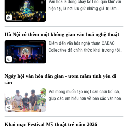
chung tay của toàn xã hội.
Văn hóa là dòng chảy kết nối quá khứ với
hiện tại, là nơi lưu giữ những giá trị làm
nên bản sắc và tâm hồn dân tộc. Không
chỉ bảo tồn ký ức lịch sử, những di sản
văn hóa đang được làm mới bằng tư duy
Hà Nội có thêm một không gian văn hoá nghệ thuật
sáng tạo và công nghệ hiện đại, để trở
nên gần gũi hơn với công chúng hôm nay.
Điểm đến văn hóa nghệ thuật CADAO
Collective đã chính thức khai trương tối
10/7 tại số 66 Tô Ngọc Vân (phường Tây
Hồ, Hà Nội), mở ra một không gian văn
hóa, nghệ thuật và ẩm thực hướng tới
Ngày hội văn hóa dân gian - ươm mầm tình yêu di
việc tiếp biến di sản bằng tư duy sáng tạo
sản
đương đại.
Với mong muốn tạo một sân chơi bổ ích,
giúp các em hiểu hơn về bản sắc văn hóa
dân tộc, UBND phường Việt Hưng đã tổ
chức Ngày hội Văn hóa dân gian thiếu nhi
hè 2026.
Khai mạc Festival Mỹ thuật trẻ năm 2026