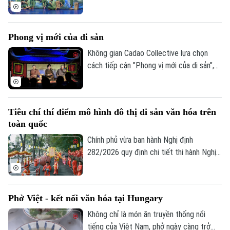
gái" do Nhà hát Nghệ thuật truyền thống
tỉnh Hà Tĩnh thực hiện đã có đêm công
diễn giàu cảm xúc tại Thủ đô Hà Nội vào
Phong vị mới của di sản
tối 19/7.
Không gian Cadao Collective lựa chọn
cách tiếp cận "Phong vị mới của di sản",
kết nối nghệ thuật truyền thống, ẩm thực
bản địa và trải nghiệm đương đại trong
cùng một hành trình khám phá.
Tiêu chí thí điểm mô hình đô thị di sản văn hóa trên
toàn quốc
Theo dõi Hà Nội On
Chính phủ vừa ban hành Nghị định
282/2026 quy định chi tiết thi hành Nghị
quyết của Quốc hội về phát triển văn hóa
Việt Nam. Trong đó, lần đầu tiên quy định
cụ thể các tiêu chí lựa chọn địa phương
Phở Việt - kết nối văn hóa tại Hungary
thực hiện thí điểm mô hình đô thị di sản
văn hóa.
Không chỉ là món ăn truyền thống nổi
tiếng của Việt Nam, phở ngày càng trở