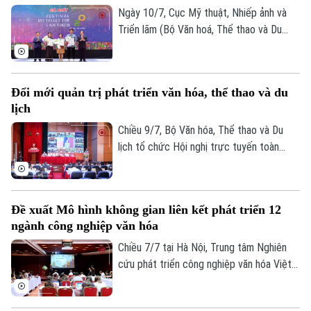
Ngày 10/7, Cục Mỹ thuật, Nhiếp ảnh và
Triển lãm (Bộ Văn hoá, Thể thao và Du
lịch) tổ chức lễ khai mạc và trao giải
thưởng Festival Mỹ thuật trẻ lần thứ 8
năm 2026, ghi nhận những sáng tạo xuất
Đổi mới quản trị phát triển văn hóa, thể thao và du
sắc của nghệ sĩ trẻ.
lịch
Chiều 9/7, Bộ Văn hóa, Thể thao và Du
lịch tổ chức Hội nghị trực tuyến toàn
quốc sơ kết công tác 6 tháng đầu năm,
triển khai nhiệm vụ trọng tâm 6 tháng cuối
năm 2026. Phó Chủ tịch UBND thành phố
Đề xuất Mô hình không gian liên kết phát triển 12
Liên hệ đường dây nóng (bấm để gọi)
Hà Nội Vũ Thu Hà dự tại điểm cầu Hà Nội.
ngành công nghiệp văn hóa
Tòa soạn
Tòa soạn
Chiều 7/7 tại Hà Nội, Trung tâm Nghiên
0865.116.699 (hotline)
0865.116.699
cứu phát triển công nghiệp văn hóa Việt
Nam, thuộc Liên hiệp khoa học phát triển
du lịch bền vững, phối hợp với Bảo tàng