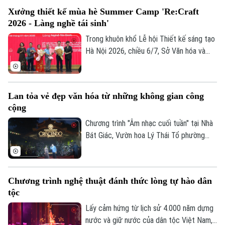
Hà Nội tổ chức tọa đàm "Ocafe-Time
Xưởng thiết kế mùa hè Summer Camp 'Re:Craft
Talks… - Đối thoại với thời gian” nhằm giới
2026 - Làng nghề tái sinh'
thiệu mô hình không gian liên kết phát
triển 12 ngành công nghiệp văn hóa Việt
Trong khuôn khổ Lễ hội Thiết kế sáng tạo
Nam.
Hà Nội 2026, chiều 6/7, Sở Văn hóa và
Thể thao Thành phố Hà Nội phối hợp cùng
Tạp chí Kiến trúc và các tổ chức, đơn vị,
trường đại học tổ chức chương trình
Lan tỏa vẻ đẹp văn hóa từ những không gian công
Xưởng thiết kế mùa hè Summer Camp
cộng
“Re:Craft 2026 - Làng nghề tái sinh".
Chương trình "Âm nhạc cuối tuần" tại Nhà
Bát Giác, Vườn hoa Lý Thái Tổ phường
Hoàn Kiếm, đã thu hút rất đông người dân
và du khách đến thưởng thức màn trình
diễn âm nhạc đặc sắc.
Chương trình nghệ thuật đánh thức lòng tự hào dân
tộc
Lấy cảm hứng từ lịch sử 4.000 năm dựng
nước và giữ nước của dân tộc Việt Nam,