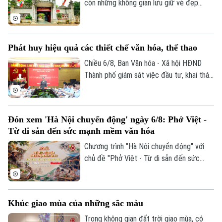
nhưng là nơi đam mê được nuôi dưỡng
còn những không gian lưu giữ vẻ đẹp
theo một cách rất riêng.
trầm mặc của Hà Nội xưa. Hơn 700 năm
tồn tại, Bích Câu Đạo Quán không chỉ là
một di tích lịch sử, văn hóa mà còn là
Phát huy hiệu quả các thiết chế văn hóa, thể thao
điểm dừng chân để người dân và du
khách tìm về sự bình yên giữa phố
Chiều 6/8, Ban Văn hóa - Xã hội HĐND
phường.
Thành phố giám sát việc đầu tư, khai thác
các thiết chế văn hóa, thể thao trên địa
bàn phường Thanh Xuân.
Đón xem 'Hà Nội chuyển động' ngày 6/8: Phở Việt -
Từ di sản đến sức mạnh mềm văn hóa
Chương trình "Hà Nội chuyển động" với
chủ đề "Phở Việt - Từ di sản đến sức
mạnh mềm văn hóa" sẽ phát sóng trực
tiếp trên các nền tảng của Cơ quan Báo
và phát thanh, truyền hình Hà Nội vào 19h
Khúc giao mùa của những sắc màu
hôm nay, ngày 6/8.
Trong không gian đất trời giao mùa, có