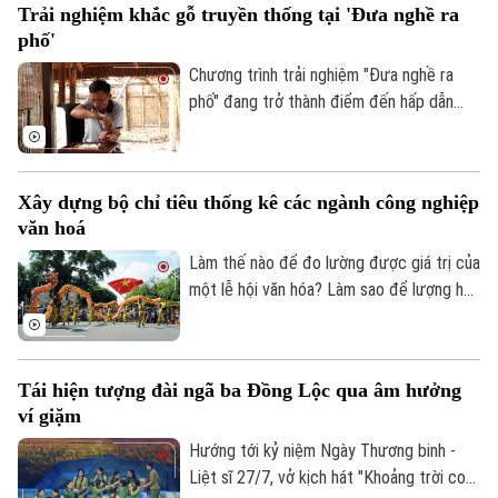
Trải nghiệm khắc gỗ truyền thống tại 'Đưa nghề ra
hiện diện trong ký ức hay những ngày hội
phố'
làng, mà vẫn được gìn giữ bằng tình yêu
và sự gắn bó của chính những người dân
Chương trình trải nghiệm "Đưa nghề ra
nơi đây.
phố" đang trở thành điểm đến hấp dẫn
của nhiều gia đình trong dịp hè. Thông qua
các hoạt động thực hành sinh động,
chương trình mang đến cho các em nhỏ
Xây dựng bộ chỉ tiêu thống kê các ngành công nghiệp
cơ hội khám phá nghề chạm khắc gỗ
văn hoá
truyền thống, từ đó góp phần nuôi dưỡng
tình yêu với các giá trị văn hóa, nghề thủ
Làm thế nào để đo lường được giá trị của
công dân tộc.
một lễ hội văn hóa? Làm sao để lượng hóa
sức lan tỏa của di sản, của sáng tạo hay
bản sắc văn hóa đối với sự phát triển của
một đô thị? Đó là những câu hỏi đang
Tái hiện tượng đài ngã ba Đồng Lộc qua âm hưởng
được thành phố Hà Nội tìm lời giải khi xây
ví giặm
dựng Bộ chỉ tiêu thống kê các ngành
công nghiệp văn hóa trên địa bàn thành
Hướng tới kỷ niệm Ngày Thương binh -
phố.
Liệt sĩ 27/7, vở kịch hát "Khoảng trời con