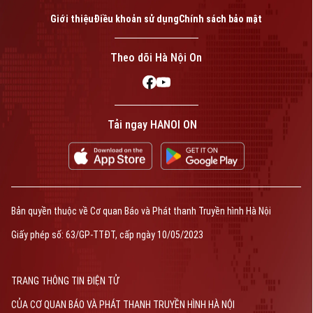
Giới thiệu
Điều khoản sử dụng
Chính sách bảo mật
Theo dõi Hà Nội On
Tải ngay HANOI ON
Bản quyền thuộc về Cơ quan Báo và Phát thanh Truyền hình Hà Nội
Giấy phép số: 63/GP-TTĐT, cấp ngày 10/05/2023
TRANG THÔNG TIN ĐIỆN TỬ
CỦA CƠ QUAN BÁO VÀ PHÁT THANH TRUYỀN HÌNH HÀ NỘI