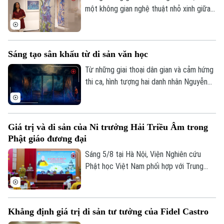
một không gian nghệ thuật nhỏ xinh giữa
lòng Hà Nội. Ở đó, những sắc màu đang
kể câu chuyện của riêng mình, khi thì
mong manh, chuyển động theo ánh sáng,
Sáng tạo sân khấu từ di sản văn học
lúc lại rực rỡ, vui tươi. Triển lãm "Những
lớp thân quen" vì thế trở thành một khúc
Từ những giai thoại dân gian và cảm hứng
giao mùa của hội họa.
thi ca, hình tượng hai danh nhân Nguyễn
Du và Hồ Xuân Hương sẽ lần đầu gặp gỡ
trên sân khấu trong một tác phẩm giàu
tính tưởng tượng. Vở kịch thơ huyền ảo
Giá trị và di sản của Ni trưởng Hải Triều Âm trong
Nguyễn Du – Hồ Xuân Hương ngoại
Phật giáo đương đại
truyện hứa hẹn mang đến cho khán giả
một trải nghiệm nghệ thuật mới mẻ, nơi
Sáng 5/8 tại Hà Nội, Viện Nghiên cứu
văn học, sân khấu và âm nhạc cùng hòa
Phật học Việt Nam phối hợp với Trung
quyện.
tâm Nghiên cứu Nữ giới Phật giáo và Viện
Thông tin Khoa học xã hội tổ chức Hội
thảo khoa học với chủ đề "Ni trưởng Hải
Khẳng định giá trị di sản tư tưởng của Fidel Castro
Triều Âm - Cuộc đời, đóng góp và vai trò