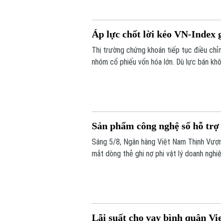
Áp lực chốt lời kéo VN-Index
Thị trường chứng khoán tiếp tục điều chỉnh
nhóm cổ phiếu vốn hóa lớn. Dù lực bán kh
hồi. Kết phiên, VN-Index giảm 11,68 điể
xuống mức 292,64 điểm.
Sản phẩm công nghệ số hỗ trợ 
Sáng 5/8, Ngân hàng Việt Nam Thịnh Vượ
mắt dòng thẻ ghi nợ phi vật lý doanh ng
quản trị chi tiêu hiện đại, linh hoạt và hiệu 
Lãi suất cho vay bình quân Vi