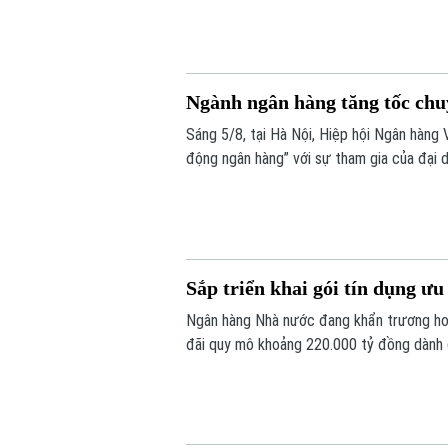
293,59 điểm.
Ngành ngân hàng tăng tốc chuy
Sáng 5/8, tại Hà Nội, Hiệp hội Ngân hàng 
động ngân hàng” với sự tham gia của đại 
doanh nghiệp công nghệ và chuyên gia tron
Sắp triển khai gói tín dụng ư
Ngân hàng Nhà nước đang khẩn trương hoà
đãi quy mô khoảng 220.000 tỷ đồng dành c
thông tin được Phó Thống đốc Ngân hàng
thường kỳ tháng 7/2026 diễn ra chiều 3/8,