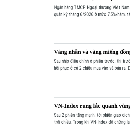
Ngân hàng TMCP Ngoại thương Việt Nam (
quân kỳ tháng 6/2026 ở mức 7,5%/năm, tăn
năm liên tiếp.
Vàng nhẫn và vàng miếng đồng 
Sau nhịp điều chỉnh ở phiên trước, thị tr
hồi phục ở cả 2 chiều mua vào và bán ra. 
giá vàng miếng SJC 1,4 triệu đồng/lượng.
VN-Index rung lắc quanh vùng
Sau 2 phiên tăng mạnh, tới phiên giao dịc
trái chiều. Trong khi VN-Index đã chững lạ
dịch, VN-index giảm 0,77 điểm (0,04%) x