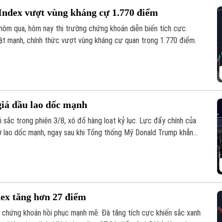
ndex vượt vùng kháng cự 1.770 điểm
hôm qua, hôm nay thị trường chứng khoán diễn biến tích cực.
bật mạnh, chính thức vượt vùng kháng cự quan trọng 1.770 điểm.
 giá dầu lao dốc mạnh
 sắc trong phiên 3/8, xô đổ hàng loạt kỷ lục. Lực đẩy chính của
gờ lao dốc mạnh, ngay sau khi Tổng thống Mỹ Donald Trump khẳng
án bất chấp những lời bác bỏ từ phía Iran.
ex tăng hơn 27 điểm
ng chứng khoán hồi phục mạnh mẽ. Đà tăng tích cực khiến sắc xanh