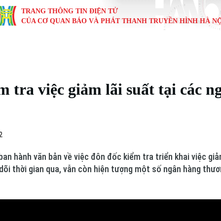
TRANG THÔNG TIN ĐIỆN TỬ
CỦA CƠ QUAN BÁO VÀ PHÁT THANH TRUYỀN HÌNH HÀ NỘ
KINH TẾ
NHÀ ĐẤT
TÀU VÀ XE
GIÁO DỤC
VĂN HÓA
SỨC KHỎ
i
Tin tức
Tin tức
Ô tô
Tin tức
Tin tức
Y tế
tra việc giảm lãi suất tại các 
ự
Cafe sáng
Đầu tư
Tàu
Tuyển sinh
Làng nghề
Dinh dư
Nội
Tài chính Ngân hàng
Căn hộ
Xe máy
Hướng nghiệp
Di tích
Tư vấn 
2
iệt 4 phương
Doanh nghiệp
Đất đai
Thị trường
n hành văn bản về việc đôn đốc kiểm tra triển khai việc gi
Kinh nghiệm
Đánh giá
õi thời gian qua, vẫn còn hiện tượng một số ngân hàng thươn