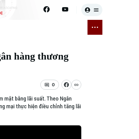
I
E
THỂ THAO
GIẢI TRÍ
ĐÃ PHÁT SÓNG
Bóng đá
Tin tức
ngân hàng thương
ỡng
Quần vợt
Sao
sức khỏe
Golf
Điện ảnh
0
Thời trang
ảm mặt bằng lãi suất. Theo Ngân
Âm nhạc
g mại thực hiện điều chỉnh tăng lãi