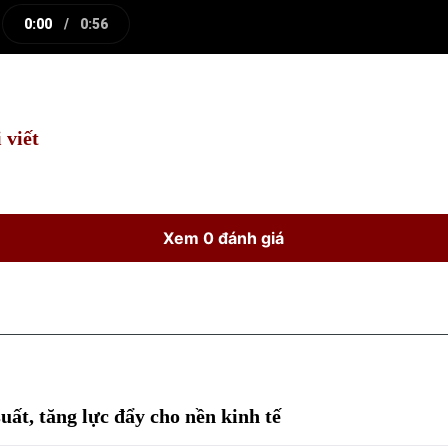
0:00
/
0:56
e
Current
Duration
Time
 viết
Xem 0 đánh giá
uất, tăng lực đẩy cho nền kinh tế