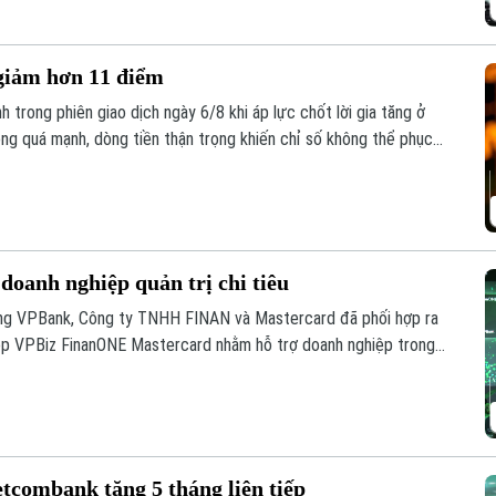
 giảm hơn 11 điểm
 trong phiên giao dịch ngày 6/8 khi áp lực chốt lời gia tăng ở
ông quá mạnh, dòng tiền thận trọng khiến chỉ số không thể phục
m, xuống mức 1.764,78 điểm; HNX-Index cũng giảm 0,95 điểm
doanh nghiệp quản trị chi tiêu
ng VPBank, Công ty TNHH FINAN và Mastercard đã phối hợp ra
hiệp VPBiz FinanONE Mastercard nhằm hỗ trợ doanh nghiệp trong
quả.
etcombank tăng 5 tháng liên tiếp