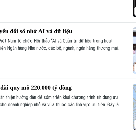
ển đổi số nhờ AI và dữ liệu
Việt Nam tổ chức Hội thảo “AI và Quản trị dữ liệu trong hoạt
diện Ngân hàng Nhà nước, các bộ, ngành, ngân hàng thương mại,
g lĩnh vực AI.
u đãi quy mô 220.000 tỷ đồng
n thiện hướng dẫn để sớm triển khai chương trình tín dụng ưu
ho doanh nghiệp nhỏ và vừa thuộc các lĩnh vực ưu tiên. Đây là
 Nhà nước Phạm Thanh Hà cho biết tại Họp báo Chính phủ
 tại Hà Nội.