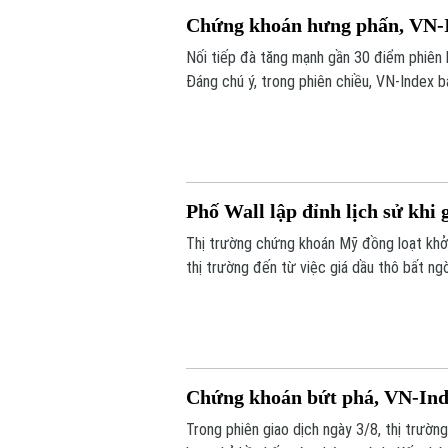
Chứng khoán hưng phấn, VN-I
Nối tiếp đà tăng mạnh gần 30 điểm phiên 
Đáng chú ý, trong phiên chiều, VN-Index 
Phố Wall lập đỉnh lịch sử khi
Thị trường chứng khoán Mỹ đồng loạt khởi
thị trường đến từ việc giá dầu thô bất n
định Mỹ và Iran vẫn đang tiến hành đàm ph
Chứng khoán bứt phá, VN-Ind
Trong phiên giao dịch ngày 3/8, thị trườ