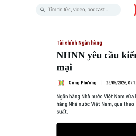
Thứ Năm
THỜI SỰ
HÀ NỘI
THẾ GIỚI
06 Tháng 08, 2026
Hà Nội
Nhịp sống Hà Nộ
Tin tức
Tài chính Ngân hàng
NHNN yêu cầu kiểm 
Chính trị
Người Hà Nội
Quân s
mại
Xã hội
Khoảnh khắc Hà 
Hồ sơ
Công Phương
23/05/2026, 07:1
An ninh trật tự
Ẩm thực
Người V
Ngân hàng Nhà nước Việt Nam vừa ba
Công nghệ
hàng Nhà nước Việt Nam, qua theo d
suất.
Skip Ad