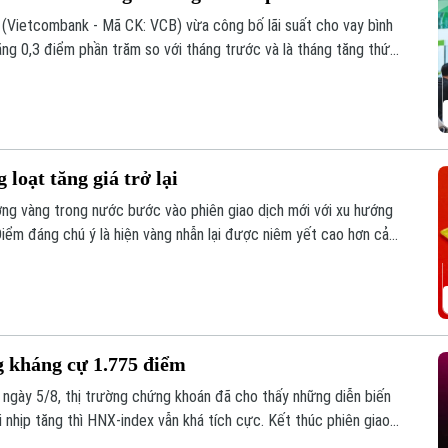
Vietcombank - Mã CK: VCB) vừa công bố lãi suất cho vay bình
g 0,3 điểm phần trăm so với tháng trước và là tháng tăng thứ
loạt tăng giá trở lại
ường vàng trong nước bước vào phiên giao dịch mới với xu hướng
Điểm đáng chú ý là hiện vàng nhẫn lại được niêm yết cao hơn cả
 kháng cự 1.775 điểm
h ngày 5/8, thị trường chứng khoán đã cho thấy những diễn biến
i nhịp tăng thì HNX-index vẫn khá tích cực. Kết thúc phiên giao
uống còn 1776,46 điểm. HNX-index tăng 7,18 điểm (2,51%) lên