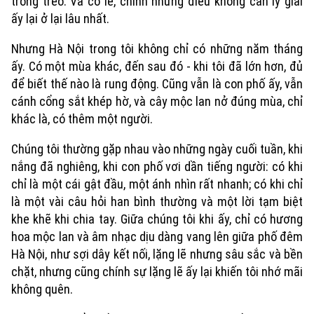
trong trẻo. Và có lẽ, chính những điều không cần lý giải
ấy lại ở lại lâu nhất.
Nhưng Hà Nội trong tôi không chỉ có những năm tháng
ấy. Có một mùa khác, đến sau đó - khi tôi đã lớn hơn, đủ
để biết thế nào là rung động. Cũng vẫn là con phố ấy, vẫn
cánh cổng sắt khép hờ, và cây mộc lan nở đúng mùa, chỉ
khác là, có thêm một người.
Chúng tôi thường gặp nhau vào những ngày cuối tuần, khi
nắng đã nghiêng, khi con phố vơi dần tiếng người: có khi
chỉ là một cái gật đầu, một ánh nhìn rất nhanh; có khi chỉ
là một vài câu hỏi han bình thường và một lời tạm biệt
khe khẽ khi chia tay. Giữa chúng tôi khi ấy, chỉ có hương
hoa mộc lan và âm nhạc dịu dàng vang lên giữa phố đêm
Hà Nội, như sợi dây kết nối, lặng lẽ nhưng sâu sắc và bền
chặt, nhưng cũng chính sự lặng lẽ ấy lại khiến tôi nhớ mãi
không quên.