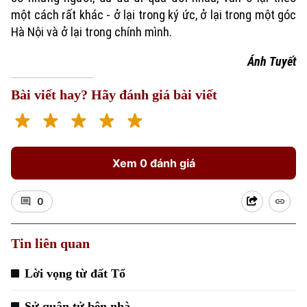
Golf
Sao
một cách rất khác - ở lại trong ký ức, ở lại trong một góc
Hà Nội và ở lại trong chính mình.
Điện ảnh
Ánh Tuyết
Thời trang
Bài viết hay? Hãy đánh giá bài viết
Âm nhạc
Xem 0 đánh giá
0
Tin liên quan
Lời vọng từ đất Tổ
Sử quân tử bên nhà