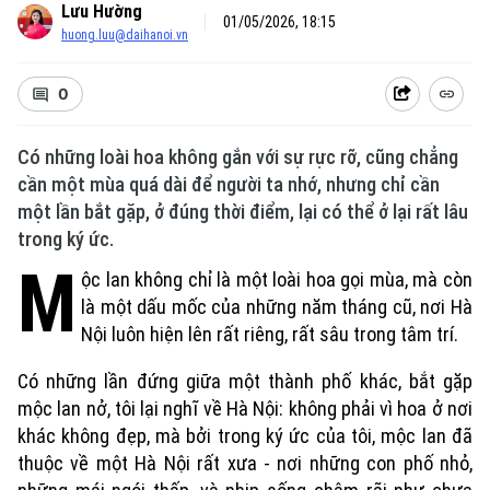
Lưu Hường
01/05/2026, 18:15
huong.luu@daihanoi.vn
0
Có những loài hoa không gắn với sự rực rỡ, cũng chẳng
cần một mùa quá dài để người ta nhớ, nhưng chỉ cần
một lần bắt gặp, ở đúng thời điểm, lại có thể ở lại rất lâu
trong ký ức.
M
ộc lan không chỉ là một loài hoa gọi mùa, mà còn
là một dấu mốc của những năm tháng cũ, nơi Hà
Nội luôn hiện lên rất riêng, rất sâu trong tâm trí.
Có những lần đứng giữa một thành phố khác, bắt gặp
mộc lan nở, tôi lại nghĩ về Hà Nội: không phải vì hoa ở nơi
khác không đẹp, mà bởi trong ký ức của tôi, mộc lan đã
thuộc về một Hà Nội rất xưa - nơi những con phố nhỏ,