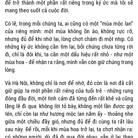
Quân sự
để trở thành một phần rất riêng trong ký ức mà tôi sẽ
Tin tức
Nhà đất
Công nghệ
mang theo suốt cả cuộc đời.
Ẩm thực
Hồ sơ
Cafe sáng
Tin tức
Có lẽ, trong mỗi chúng ta, ai cũng có một “mùa mộc lan”
Tàu và Xe
Người Việt 4 phương
của riêng mình: một mùa không ồn ào, không rực rỡ,
Tài chính Ngân hàng
Đầu tư
nhưng đủ để khi nhớ lại, lòng chợt chậm đi một nhịp. Có
Ô tô
Giáo dục
những ký ức không cần tìm lại, bởi chúng chưa từng rời
Doanh nghiệp
Căn hộ
đi, chỉ là đôi khi, ta cần một dấu hiệu rất nhỏ - như một
Tàu
Tin tức
Văn hóa
mùa hoa - để nhận ra rằng, mình vẫn còn giữ chúng trong
Đất đai
Xe máy
lòng.
Tuyển sinh
Tin tức
Sức khỏe
Kinh nghiệm
Và Hà Nội, không chỉ là nơi để nhớ, đó còn là nơi đã cất
Thị trường
Hướng nghiệp
Làng nghề
giữ giúp ta một phần rất riêng của tuổi trẻ - những rung
Y tế
Thể thao
Đánh giá
động đầu đời, một tình cảm đã từng đến rất khẽ và cũng
Di tích
lặng lẽ đi qua: không lời tỏ bày, không một lần được gọi
Dinh dưỡng
Bóng đá
Giải trí
tên, chỉ còn lại như hương mộc lan năm ấy - thoảng nhẹ
giữa một chiều đầy gió, nhưng đủ để đi cùng ta rất lâu
Tư vấn sức khỏe
Quần vợt
Tin tức
sau này. Để rồi, mỗi khi mùa hoa trở lại, ta chợt nhận ra:
Đã phát sóng
có những người, dù đã đi qua đời nhau, vẫn ở lại theo