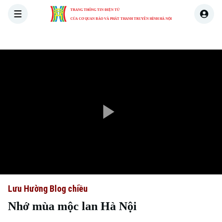
TRANG THÔNG TIN ĐIỆN TỬ
CỦA CƠ QUAN BÁO VÀ PHÁT THANH TRUYỀN HÌNH HÀ NỘI
THỜI SỰ
HÀ NỘI
THẾ GIỚI
KINH TẾ
NHÀ ĐẤT
Play
Video
Lưu Hường Blog chiều
Nhớ mùa mộc lan Hà Nội