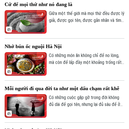
Cứ để mọi thứ như nó đang là
nơi mọi thứ đều lạ, và chính mình cũng trở
nên khác đi. Có người đã có một mùa như
Giữa một thế giới mà mọi thứ đều được lý
thế - Mùa Tagalau đầu tiên trên đất
giải, được gọi tên, được gắn nhãn và tìm
Chăm.
kiếm ý nghĩa… có khi nào bạn cảm thấy
mệt mỏi vì phải “hiểu” quá nhiều chưa? Có
những lúc, ta nhìn một sự việc không còn
Nhớ bún ốc nguội Hà Nội
bằng cảm xúc ban đầu, mà lập tức đi tìm
một tầng nghĩa phía sau nó.
Có những món ăn không chỉ để no lòng,
mà còn để lấp đầy một khoảng trống rất
sâu trong ký ức. Đó là khi hương vị trở
thành một chiếc chìa khóa - chỉ cần chạm
khẽ, cả một miền thương nhớ sẽ mở ra.
Mỗi người đi qua đời ta như một dấu chạm rất khẽ
Có những cuộc gặp gỡ trong đời không
đủ dài để gọi tên, nhưng lại đủ sâu để ở
lại: không ồn ào, không rực rỡ, chỉ là một
dấu chạm rất khẽ nhưng khi ngoảnh lại, ta
vẫn nhận ra: mình đã từng thay đổi, dù chỉ