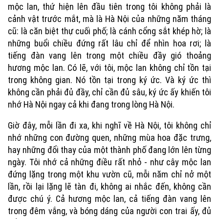
mộc lan, thứ hiện lên đầu tiên trong tôi không phải là
cảnh vật trước mắt, mà là Hà Nội của những năm tháng
cũ: là căn biệt thự cuối phố; là cánh cổng sắt khép hờ; là
những buổi chiều đứng rất lâu chỉ để nhìn hoa rơi; là
tiếng đàn vang lên trong một chiều đầy gió thoảng
hương mộc lan. Có lẽ, với tôi, mộc lan không chỉ tồn tại
trong không gian. Nó tồn tại trong ký ức. Và ký ức thì
không cần phải đủ đầy, chỉ cần đủ sâu, ký ức ấy khiến tôi
Chuyên mục
nhớ Hà Nội ngay cả khi đang trong lòng Hà Nội.
Thời sự
Giờ đây, mỗi lần đi xa, khi nghĩ về Hà Nội, tôi không chỉ
nhớ những con đường quen, những mùa hoa đặc trưng,
Hà Nội
Hà Nội
hay những đổi thay của một thành phố đang lớn lên từng
ngày. Tôi nhớ cả những điều rất nhỏ - như cây mộc lan
Chính trị
Nhịp sống Hà Nội
Thế giới
đứng lặng trong một khu vườn cũ, mỗi năm chỉ nở một
lần, rồi lại lặng lẽ tàn đi, không ai nhắc đến, không cần
Xã hội
Người Hà Nội
được chú ý. Cả hương mộc lan, cả tiếng đàn vang lên
Tin tức
Kinh tế
trong đêm vắng, và bóng dáng của người con trai ấy, đủ
An ninh trật tự
Khoảnh khắc Hà Nội