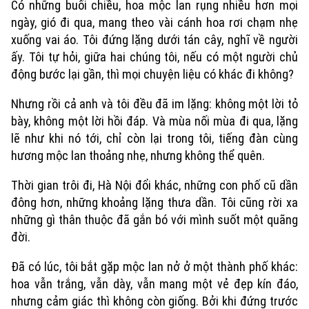
Có những buổi chiều, hoa mộc lan rụng nhiều hơn mọi
ngày, gió đi qua, mang theo vài cánh hoa rơi chạm nhẹ
xuống vai áo. Tôi đứng lặng dưới tán cây, nghĩ về người
ấy. Tôi tự hỏi, giữa hai chúng tôi, nếu có một người chủ
động bước lại gần, thì mọi chuyện liệu có khác đi không?
Nhưng rồi cả anh và tôi đều đã im lặng: không một lời tỏ
bày, không một lời hồi đáp. Và mùa nối mùa đi qua, lặng
lẽ như khi nó tới, chỉ còn lại trong tôi, tiếng đàn cùng
hương mộc lan thoảng nhẹ, nhưng không thể quên.
Thời gian trôi đi, Hà Nội đổi khác, những con phố cũ dần
đông hơn, những khoảng lặng thưa dần. Tôi cũng rời xa
những gì thân thuộc đã gắn bó với mình suốt một quãng
đời.
Đã có lúc, tôi bắt gặp mộc lan nở ở một thành phố khác:
hoa vẫn trắng, vẫn dày, vẫn mang một vẻ đẹp kín đáo,
nhưng cảm giác thì không còn giống. Bởi khi đứng trước