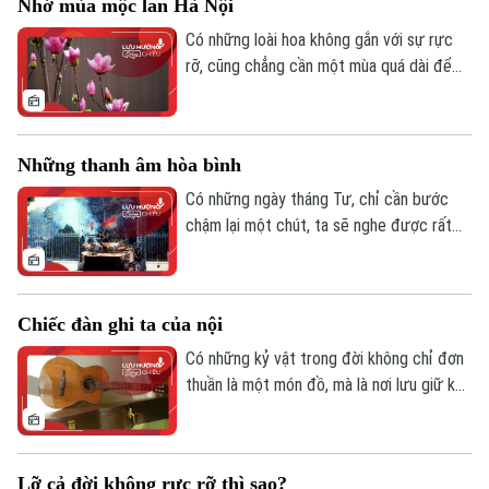
Nhớ mùa mộc lan Hà Nội
một chút, vì sự hiện diện của ai đó.
Có những loài hoa không gắn với sự rực
rỡ, cũng chẳng cần một mùa quá dài để
người ta nhớ, nhưng chỉ cần một lần bắt
gặp, ở đúng thời điểm, lại có thể ở lại rất
lâu trong ký ức.
Những thanh âm hòa bình
Có những ngày tháng Tư, chỉ cần bước
chậm lại một chút, ta sẽ nghe được rất
nhiều thanh âm quen thuộc - những thanh
âm tưởng như giản dị, nhưng lại là điều
quý giá nhất mà cuộc sống ban tặng.
Chiếc đàn ghi ta của nội
Có những kỷ vật trong đời không chỉ đơn
thuần là một món đồ, mà là nơi lưu giữ ký
ức, là sợi dây nối giữa quá khứ và hiện tại.
Có những âm thanh, khi cất lên, không chỉ
là giai điệu mà là cả một đời người. Với ai
Lỡ cả đời không rực rỡ thì sao?