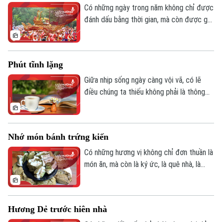
Có những ngày trong năm không chỉ được
đánh dấu bằng thời gian, mà còn được ghi
nhớ bằng cảm xúc. Với người Việt, mùng
10 tháng Ba âm lịch - ngày Giỗ Tổ Hùng
Vương - là một ngày như thế. Dù ở bất cứ
Phút tĩnh lặng
đâu, trong lòng mỗi người dường như đều
có một lời nhắc rất khẽ: hãy nhớ về cội
Giữa nhịp sống ngày càng vội vã, có lẽ
nguồn.
điều chúng ta thiếu không phải là thông
tin, mà là những khoảng lặng - những
khoảng lặng đủ sâu để mỗi người kịp nhìn
lại mình, trước khi lại bị cuốn đi trong
Nhớ món bánh trứng kiến
guồng quay quen thuộc của một ngày mới.
Có những hương vị không chỉ đơn thuần là
món ăn, mà còn là ký ức, là quê nhà, là
một phần tuổi thơ không thể gọi tên.
Trong dòng chảy vội vã của cuộc sống,
đôi khi chỉ cần một mùi hương thoảng qua
Hương Dẻ trước hiên nhà
cũng đủ đánh thức cả một miền thương