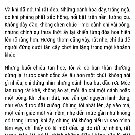
Và khi đã nở, thì rất đẹp. Những cánh hoa dày, trắng ngà,
có khi phảng phất sắc hồng, nổi bật trên nền tường cũ.
Không dày đặc, không chen chúc - mỗi cành chỉ vài bông,
nhưng chính sự thưa thớt ấy lại khiến từng đóa hoa hiện
lên rõ ràng hơn. Hương thơm cũng vậy, rất nhẹ, chỉ đủ để
Xu hướng
người đứng dưới tán cây chợt im lặng trong một khoảnh
khắc.
Những buổi chiều tan học, tôi và cô bạn thân thường
dừng lại trước cánh cổng ấy lâu hơn một chút: không nói
gì nhiều, chỉ đứng nhìn những cánh hoa bắt đầu rơi. Mộc
lan rụng rất khẽ, không ào ạt, mỗi lần chỉ một cánh hoặc
một bông. Khi chạm đất, hoa vẫn giữ nguyên hình dáng,
như vừa được đặt xuống. Chúng tôi nhặt lên, áp vào má,
một cảm giác mát và mềm, nhẹ đến mức gần như không
có trọng lượng. Khi ấy, chúng tôi không hiểu vì sao mình
làm vậy, chỉ thấy đó là một điều gì đó rất tự nhiên, rất