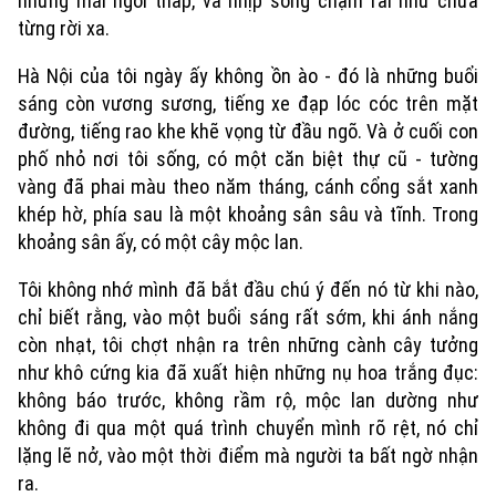
những mái ngói thấp, và nhịp sống chậm rãi như chưa
từng rời xa.
Hà Nội của tôi ngày ấy không ồn ào - đó là những buổi
sáng còn vương sương, tiếng xe đạp lóc cóc trên mặt
đường, tiếng rao khe khẽ vọng từ đầu ngõ. Và ở cuối con
phố nhỏ nơi tôi sống, có một căn biệt thự cũ - tường
vàng đã phai màu theo năm tháng, cánh cổng sắt xanh
khép hờ, phía sau là một khoảng sân sâu và tĩnh. Trong
khoảng sân ấy, có một cây mộc lan.
Tôi không nhớ mình đã bắt đầu chú ý đến nó từ khi nào,
chỉ biết rằng, vào một buổi sáng rất sớm, khi ánh nắng
còn nhạt, tôi chợt nhận ra trên những cành cây tưởng
như khô cứng kia đã xuất hiện những nụ hoa trắng đục:
không báo trước, không rầm rộ, mộc lan dường như
không đi qua một quá trình chuyển mình rõ rệt, nó chỉ
lặng lẽ nở, vào một thời điểm mà người ta bất ngờ nhận
ra.