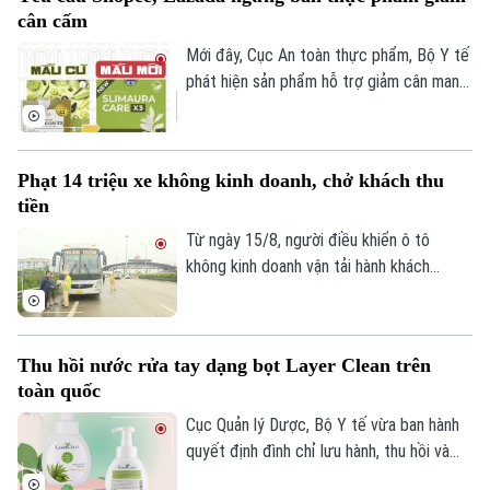
"vé nội bộ" hoặc "suất ngoại giao", nhằm
cân cấm
chiếm đoạt tiền của người mua trước khi
đợt mở bán chính thức diễn ra.
Mới đây, Cục An toàn thực phẩm, Bộ Y tế
phát hiện sản phẩm hỗ trợ giảm cân mang
tên Slimaura Care x3 đang được rao bán
công khai trên hai sàn thương mại điện tử
lớn là Shopee và Lazada.
Phạt 14 triệu xe không kinh doanh, chở khách thu
tiền
Từ ngày 15/8, người điều khiển ô tô
không kinh doanh vận tải hành khách
Chuyên mục
nhưng chở người có thu tiền hoặc ký hợp
đồng, nhận đặt chỗ để chở người trên xe
Thời sự
sẽ bị phạt từ 12 đến 14 triệu đồng. Đây
Thu hồi nước rửa tay dạng bọt Layer Clean trên
là quy định mới tại Nghị định
Hà Nội
Hà Nội
toàn quốc
238/2026/NĐ-CP của Chính phủ.
Cục Quản lý Dược, Bộ Y tế vừa ban hành
Chính trị
Nhịp sống Hà Nội
Thế giới
quyết định đình chỉ lưu hành, thu hồi và
tiêu hủy trên toàn quốc toàn bộ các lô
Xã hội