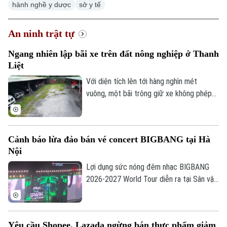
hành nghề y dược
sở y tế
An ninh trật tự
Ngang nhiên lập bãi xe trên đất nông nghiệp ở Thanh
Liệt
Với diện tích lên tới hàng nghìn mét
vuông, một bãi trông giữ xe không phép
đang ngang nhiên tồn tại trên đất nông
nghiệp, ngay trong khuôn viên Khu đô thị
Cầu Bươu, nằm sát khu tập thể Thủy sản
Cảnh báo lừa đảo bán vé concert BIGBANG tại Hà
Hà Nội, phường Thanh Liệt.
Nội
Lợi dụng sức nóng đêm nhạc BIGBANG
2026-2027 World Tour diễn ra tại Sân vận
động Quốc gia Mỹ Đình vào tháng 10 tới
đây, trên các trang mạng xã hội đã xuất
hiện hàng loạt bài viết rao bán cái gọi là
Yêu cầu Shopee, Lazada ngừng bán thực phẩm giảm