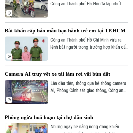
Cẩm Tú.
Công an Thành phố Hà Nội đã lập chốt
tuần tra, phát hiện và xử lý nhiều trường
hợp vi phạm nồng độ cồn, trong đó có
trường hợp vi phạm vượt mức kịch khung.
Bắt khẩn cấp bảo mẫu bạo hành trẻ em tại TP.HCM
Công an Thành phố Hồ Chí Minh vừa ra
lệnh bắt người trong trường hợp khẩn cấp
đối với một bảo mẫu về hành vi bạo hành
trẻ em tại cơ sở mầm non tư thục trên
địa bàn. Đối tượng bị bắt giữ là Triệu Thị
Camera AI truy vết xe tải làm rơi vãi bùn đất
Tâm, sinh năm 1971, quê Cần Thơ, là bảo
mẫu tại Trường mầm non tư thục Lá Xanh,
Lần đầu tiên, thông qua hệ thống camera
phường Thuận Giao, Thành phố Hồ Chí
AI, Phòng Cảnh sát giao thông, Công an
Minh.
thành phố Hà Nội đã phát hiện, truy vết
và xác minh phương tiện chở đất làm rơi
vãi xuống đường trong đêm. Lái xe sau
Phòng ngừa hoả hoạn tại chợ dân sinh
đó được mời đến làm việc và xử lý theo
quy định.
Những ngày hè nắng nóng đang khiến