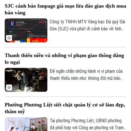
của Công an TP Hà Nội trong quản trị
SJC cảnh báo fanpage giả mạo lừa đảo giao dịch mua
không gian tầm thấp, quyết tâm xóa bỏ
bán vàng
các "điểm mù" an toàn giao thông và trật
tự đô thị.
Công ty TNHH MTV Vàng bạc Đá quý Sài
Gòn (SJC) vừa phát đi cảnh báo về tình
trạng các đối tượng lợi dụng thương hiệu
SJC để lập fanpage giả mạo, mời chào
giao dịch vàng và thu thập thông tin cá
Thanh thiếu niên và những vi phạm giao thông đáng
nhân nhằm lừa đảo khách hàng.
lo ngại
Để ngăn chặn những hành vi vi phạm của
thanh thiếu niên như: không đội mũ bảo
hiểm, vượt đèn đỏ, đến những hành vi
nguy hiểm như lạng lách, đánh võng, bốc
đầu xe..., lực lượng Cảnh sát giao thông
Phường Phương Liệt siết chặt quản lý cơ sở làm đẹp,
Hà Nội đang tăng cường tuần tra, kiểm
thẩm mỹ
soát và xử lý nghiêm các trường hợp vi
Bản quyền thuộc về Cơ quan Báo và Phát thanh Truyền hình Hà Nội Giấy
phạm.
Tại phường Phương Liệt, UBND phường
phép số: Số 63/GP-TTDT, cấp ngày 10/05/2023
đã phối hợp với Công an phường và Trạm