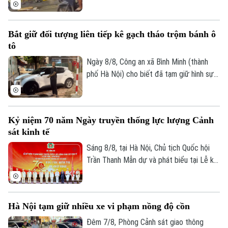
phường Hai Bà Trưng, Hà Nội đã tạm giữ
Quần vợt
Tin tức
4 đối tượng để xử lý theo quy định pháp
Đã phát sóng
luật.
Golf
Bắt giữ đối tượng liên tiếp kê gạch tháo trộm bánh ô
Sao
tô
Điện ảnh
Ngày 8/8, Công an xã Bình Minh (thành
phố Hà Nội) cho biết đã tạm giữ hình sự
Thời trang
đối tượng Trịnh Duy Linh (sinh năm 1994,
trú tại Hà Nội) để điều tra, làm rõ về hành
Âm nhạc
vi "Trộm cắp tài sản". Đây là đối tượng đã
Kỷ niệm 70 năm Ngày truyền thống lực lượng Cảnh
thực hiện liên tiếp các vụ tháo bánh ô tô
sát kinh tế
tại các khu đô thị.
Sáng 8/8, tại Hà Nội, Chủ tịch Quốc hội
Trần Thanh Mẫn dự và phát biểu tại Lễ kỷ
niệm 70 năm Ngày truyền thống lực lượng
Cảnh sát kinh tế (10/8/1956 -
10/8/2026) và đón nhận Huân chương Hồ
Hà Nội tạm giữ nhiều xe vi phạm nồng độ cồn
Chí Minh. Cùng dự buổi lễ có Ủy viên Bộ
Chính trị, Thường trực Ban Bí thư Trần
Đêm 7/8, Phòng Cảnh sát giao thông