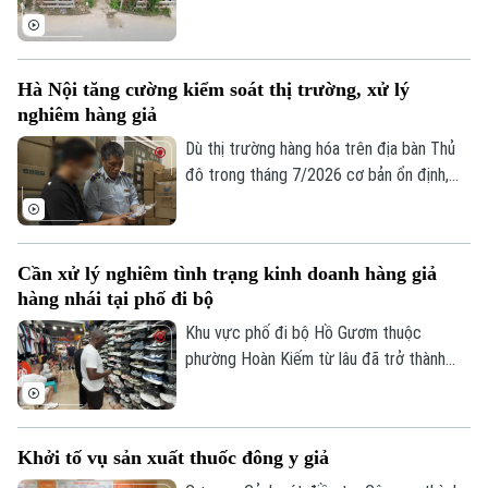
phủ cả nước đã xóa bỏ 1.842 lối đi tự mở
nguy hiểm, góp phần kéo giảm mạnh tai
nạn giao thông đường sắt.
Hà Nội tăng cường kiểm soát thị trường, xử lý
nghiêm hàng giả
Dù thị trường hàng hóa trên địa bàn Thủ
đô trong tháng 7/2026 cơ bản ổn định,
tuy nhiên tình trạng kinh doanh hàng giả,
hàng lậu và gian lận thương mại vẫn tiềm
ẩn nhiều diễn biến phức tạp. Lực lượng
Cần xử lý nghiêm tình trạng kinh doanh hàng giả
Quản lý thị trường Hà Nội đang tiếp tục
hàng nhái tại phố đi bộ
siết chặt kiểm soát, đặc biệt là trên môi
trường thương mại điện tử.
Khu vực phố đi bộ Hồ Gươm thuộc
phường Hoàn Kiếm từ lâu đã trở thành
điểm đến văn hóa, du lịch hấp dẫn. Thế
nhưng, đằng sau sự sầm uất ấy lại là một
thực trạng đáng ngại: hàng giả, hàng nhái
Khởi tố vụ sản xuất thuốc đông y giả
được bày bán công khai với giá siêu rẻ.