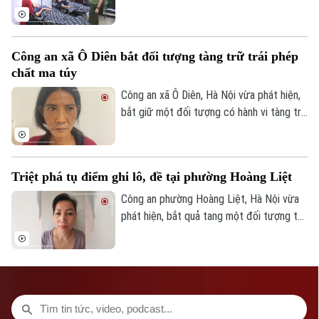
TRANG THÔNG TIN ĐIỆN TỬ
Y tế thành lập đoàn kiểm tra liên ngành,
CỦA CƠ QUAN BÁO VÀ PHÁT THANH TRUYỀN HÌNH HÀ NỘI
tiến hành kiểm tra đột xuất nhiều cơ sở
spa, chăm sóc da và thẩm mỹ trên địa
Số 3-5 Huỳnh Thúc Kháng-Phường Láng-Hà Nội
Công an xã Ô Diên bắt đối tượng tàng trữ trái phép
bàn nhằm kịp thời phát hiện, chấn chỉnh
chất ma túy
Giám đốc: VŨ MINH TUẤN
các vi phạm, bảo đảm quyền lợi và an toàn
cho người dân.
Công an xã Ô Diên, Hà Nội vừa phát hiện,
Phó Giám đốc: Nguyễn Kim Khiêm, Nguyễn Minh Đức, Nguyễn Thành Lợi
bắt giữ một đối tượng có hành vi tàng trữ
trái phép chất ma túy. Đối tượng là
Nguyễn Văn Dũng, sinh năm 1979, bị phát
hiện đang tang trữ 0,441 gam heroin tại
Triệt phá tụ điểm ghi lô, đề tại phường Hoàng Liệt
khu vực ngã ba đường Thượng Hội - Tân
Lập.
Công an phường Hoàng Liệt, Hà Nội vừa
phát hiện, bắt quả tang một đối tượng tổ
chức đánh bạc dưới hình thức ghi số lô,
đề.