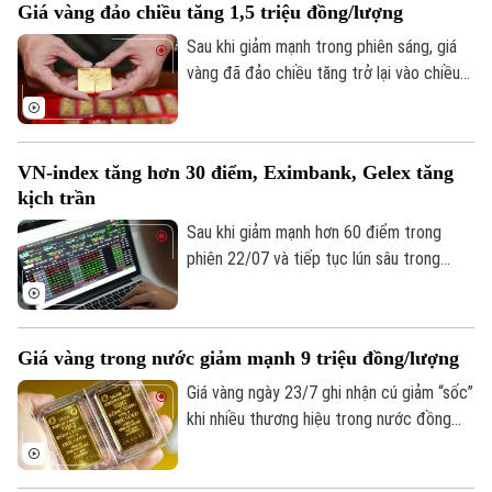
Giá vàng đảo chiều tăng 1,5 triệu đồng/lượng
vào tín dụng ngân hàng, bài toán đặt ra
không chỉ là huy động thêm nguồn lực mà
Sau khi giảm mạnh trong phiên sáng, giá
còn phải mở rộng và nâng cao hiệu quả
vàng đã đảo chiều tăng trở lại vào chiều
các kênh dẫn vốn khác.
24/7. Vàng miếng SJC tăng tới 1,5 triệu
đồng mỗi lượng, vượt mốc 140 triệu
đồng/lượng.
VN-index tăng hơn 30 điểm, Eximbank, Gelex tăng
kịch trần
Sau khi giảm mạnh hơn 60 điểm trong
phiên 22/07 và tiếp tục lún sâu trong
phiên sáng 23/7, không nhiều nhà đầu tư
trên thị trường tin tưởng vào một kịch
bản khả quan trong phiên hôm nay. Thế
Giá vàng trong nước giảm mạnh 9 triệu đồng/lượng
nhưng, kịch bản bất ngờ đã xảy ra, VN-
index hồi phục mạnh mẽ trong phiên
Giá vàng ngày 23/7 ghi nhận cú giảm “sốc”
chiều, tiệm cận mốc điểm 1.700.
khi nhiều thương hiệu trong nước đồng
loạt hạ giá tới 9 triệu đồng/lượng, kéo
vàng miếng SJC và vàng nhẫn cùng rơi