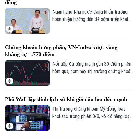
đồng
gia trong lĩnh vực AI.
Ngân hàng Nhà nước đang khẩn trương
hoàn thiện hướng dẫn để sớm triển khai
chương trình tín dụng ưu đãi quy mô
khoảng 220.000 tỷ đồng dành cho doanh
nghiệp nhỏ và vừa thuộc các lĩnh vực ưu
Chứng khoán hưng phấn, VN-Index vượt vùng
tiên. Đây là thông tin được Phó Thống
kháng cự 1.770 điểm
đốc Ngân hàng Nhà nước Phạm Thanh Hà
cho biết tại Họp báo Chính phủ thường kỳ
Nối tiếp đà tăng mạnh gần 30 điểm phiên
tháng 7/2026 diễn ra chiều 3/8, tại Hà
hôm qua, hôm nay thị trường chứng khoán
Nội.
diễn biến tích cực. Đáng chú ý, trong
phiên chiều, VN-Index bật mạnh, chính
thức vượt vùng kháng cự quan trọng
Phố Wall lập đỉnh lịch sử khi giá dầu lao dốc mạnh
1.770 điểm.
Thị trường chứng khoán Mỹ đồng loạt
khởi sắc trong phiên 3/8, xô đổ hàng loạt
kỷ lục. Lực đẩy chính của thị trường đến
từ việc giá dầu thô bất ngờ lao dốc mạnh,