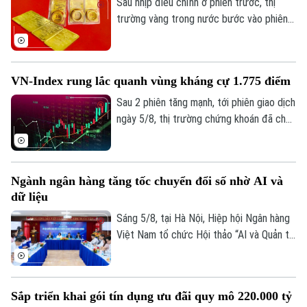
Sau nhịp điều chỉnh ở phiên trước, thị
trường vàng trong nước bước vào phiên
giao dịch mới với xu hướng hồi phục ở cả
2 chiều mua vào và bán ra. Điểm đáng chú
ý là hiện vàng nhẫn lại được niêm yết cao
VN-Index rung lắc quanh vùng kháng cự 1.775 điểm
hơn cả giá vàng miếng SJC 1,4 triệu
đồng/lượng.
Sau 2 phiên tăng mạnh, tới phiên giao dịch
ngày 5/8, thị trường chứng khoán đã cho
thấy những diễn biến trái chiều. Trong khi
VN-Index đã chững lại nhịp tăng thì HNX-
index vẫn khá tích cực. Kết thúc phiên
Ngành ngân hàng tăng tốc chuyển đổi số nhờ AI và
giao dịch, VN-index giảm 0,77 điểm
dữ liệu
(0,04%) xuống còn 1776,46 điểm. HNX-
index tăng 7,18 điểm (2,51%) lên 293,59
Sáng 5/8, tại Hà Nội, Hiệp hội Ngân hàng
điểm.
Việt Nam tổ chức Hội thảo “AI và Quản trị
dữ liệu trong hoạt động ngân hàng” với sự
tham gia của đại diện Ngân hàng Nhà
nước, các bộ, ngành, ngân hàng thương
Sắp triển khai gói tín dụng ưu đãi quy mô 220.000 tỷ
mại, doanh nghiệp công nghệ và chuyên