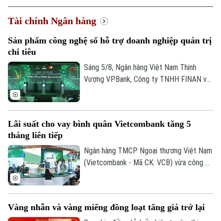
Tài chính Ngân hàng
Xu hướng
Sản phẩm công nghệ số hỗ trợ doanh nghiệp quản trị
chi tiêu
Sáng 5/8, Ngân hàng Việt Nam Thịnh
Vượng VPBank, Công ty TNHH FINAN và
Mastercard đã phối hợp ra mắt dòng thẻ
ghi nợ phi vật lý doanh nghiệp VPBiz
FinanONE Mastercard nhằm hỗ trợ doanh
Lãi suất cho vay bình quân Vietcombank tăng 5
nghiệp trong quản trị chi tiêu hiện đại, linh
tháng liên tiếp
hoạt và hiệu quả.
Ngân hàng TMCP Ngoại thương Việt Nam
(Vietcombank - Mã CK: VCB) vừa công bố
lãi suất cho vay bình quân kỳ tháng
6/2026 ở mức 7,5%/năm, tăng 0,3 điểm
phần trăm so với tháng trước và là tháng
Vàng nhẫn và vàng miếng đồng loạt tăng giá trở lại
tăng thứ năm liên tiếp.