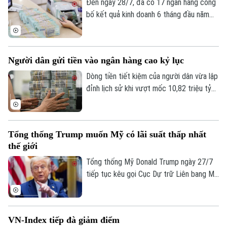
Đến ngày 28/7, đã có 17 ngân hàng công
bố kết quả kinh doanh 6 tháng đầu năm
2026. Phần lớn duy trì đà tăng trưởng
tích cực nhưng vẫn có một số ngân hàng
chứng kiến lợi nhuận sụt giảm do áp lực
Người dân gửi tiền vào ngân hàng cao kỷ lục
chi phí dự phòng rủi ro tín dụng.
Dòng tiền tiết kiệm của người dân vừa lập
đỉnh lịch sử khi vượt mốc 10,82 triệu tỷ
đồng vào cuối tháng 5. Theo số liệu mới
nhất từ Ngân hàng Nhà nước, tiền gửi cá
nhân tại các tổ chức tín dụng vẫn duy trì
Tổng thống Trump muốn Mỹ có lãi suất thấp nhất
đà tăng trưởng liên tục.
thế giới
Tổng thống Mỹ Donald Trump ngày 27/7
tiếp tục kêu gọi Cục Dự trữ Liên bang Mỹ
(Fed) hạ lãi suất. Ông cho rằng Mỹ cần
duy trì mức lãi suất thấp nhất thế giới
nhằm hỗ trợ nền kinh tế.
VN-Index tiếp đà giảm điểm