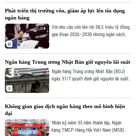
hàng loạt nhóm ngành chìm trong sắc đỏ,
Phát triển thị trường vốn, giảm áp lực lên tín dụng
ghi nhận tới 429 mã giảm điểm trên toàn
ngân hàng
thị trường.
Với nhu cầu vốn lên tới 38,5 triệu tỷ đồng
giai đoạn 2026–2030 nhưng ngân sách
nhà nước chỉ đáp ứng khoảng 20%, việc
phát triển thị trường vốn thành kênh huy
động nguồn lực trung và dài hạn chủ lực
Ngân hàng Trung ương Nhật Bản giữ nguyên lãi suất
đang trở thành bài toán cấp thiết cho
tăng trưởng kinh tế.
Ngân hàng Trung ương Nhật Bản (BOJ)
ngày 31/7 quyết định giữ nguyên lãi suất
chính sách ở mức 1%, đồng thời nâng
đánh giá triển vọng kinh tế và cảnh báo
lạm phát cơ bản có thể tiếp tục vượt mục
Không gian giao dịch ngân hàng theo mô hình hiện
tiêu 2% trong thời gian tới.
đại
Nhân kỷ niệm 35 năm thành lập, Ngân
hàng TMCP Hàng Hải Việt Nam (MSB)