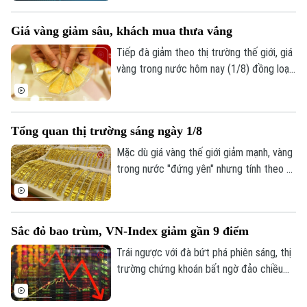
tuần giao dịch cuối cùng. Tính chung cả
Thời trang
tháng, VN-Index giảm hơn 124 điểm,
Giá vàng giảm sâu, khách mua thưa vắng
tương đương 6,68%, đánh dấu tháng giảm
Âm nhạc
điểm thứ hai liên tiếp.
Tiếp đà giảm theo thị trường thế giới, giá
vàng trong nước hôm nay (1/8) đồng loạt
đi xuống. Tuy nhiên, trái với những đợt
giảm giá trước, lượng khách đến mua
vàng khá thưa vắng.
Tổng quan thị trường sáng ngày 1/8
Mặc dù giá vàng thế giới giảm mạnh, vàng
trong nước "đứng yên" nhưng tính theo tỷ
giá quy đổi hiện nay, giá vàng trong nước
sáng 1/8 vẫn cao hơn thế giới khoảng 13
triệu đồng/lượng (chưa bao gồm thuế,
Sắc đỏ bao trùm, VN-Index giảm gần 9 điểm
phí).
Trái ngược với đà bứt phá phiên sáng, thị
trường chứng khoán bất ngờ đảo chiều
giằng co trong phiên chiều. Áp lực bán
tháo gia tăng mạnh về cuối phiên đã kéo