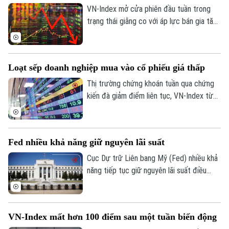
VN-Index mở cửa phiên đầu tuần trong
trạng thái giằng co với áp lực bán gia tăng
mạnh về cuối phiên khiến VN-Index lao
dốc.
Loạt sếp doanh nghiệp mua vào cổ phiếu giá thấp
Thị trường chứng khoán tuần qua chứng
kiến đà giảm điểm liên tục, VN-Index từ
hơn 1.900 điểm chỉ còn 1.686 điểm. Theo
thống kê, thị trường đang ở vùng định giá
thấp nhất 10 năm, với P/E giảm khoảng 10
Fed nhiều khả năng giữ nguyên lãi suất
lần (tính trong 12 tháng gần nhất). Trong
bối cảnh đó, xuất hiện làn sóng “bắt đáy”
Cục Dự trữ Liên bang Mỹ (Fed) nhiều khả
của nhiều lãnh đạo doanh nghiệp.
năng tiếp tục giữ nguyên lãi suất điều
hành tại cuộc họp chính sách tháng
7/2026, và có thể kéo dài lập trường này
Liên hệ đường dây nóng (bấm để gọi)
trong suốt phần còn lại của năm. Đây là
Tòa soạn
Tòa soạn
VN-Index mất hơn 100 điểm sau một tuần biến động
nhận định từ phân tích mới nhất của Ngân