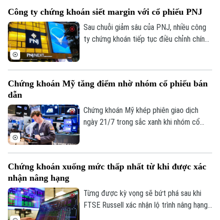
khỏi vùng giá cao.
Công ty chứng khoán siết margin với cổ phiếu PNJ
Sau chuỗi giảm sâu của PNJ, nhiều công
ty chứng khoán tiếp tục điều chỉnh chính
sách cho vay ký quỹ với cổ phiếu này. Các
thay đổi diễn ra trong bối cảnh mã bán lẻ
trang sức nối dài nhịp lao dốc từ đầu
Chứng khoán Mỹ tăng điểm nhờ nhóm cổ phiếu bán
tháng 7.
dẫn
Chứng khoán Mỹ khép phiên giao dịch
ngày 21/7 trong sắc xanh khi nhóm cổ
phiếu bán dẫn phục hồi mạnh, giúp thị
trường tạm gác những lo ngại về căng
thẳng tại Trung Đông và tranh chấp thuế
Chứng khoán xuống mức thấp nhất từ khi được xác
quan.
nhận nâng hạng
Từng được kỳ vọng sẽ bứt phá sau khi
FTSE Russell xác nhận lộ trình nâng hạng
lên nhóm thị trường mới nổi thứ cấp, song