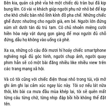
Tài chính Ngân hàng
Bên kia, quán cà phê vỉa hè một chiếc dù tràn bụi đã kịp
Đầu tư
Ô tô
Giáo dục
bung lên. Có vài vị khách giúp người phụ nữ nhỏ bé để kịp
Doanh nghiệp
che khô chiếc bàn nhỏ lỉnh kỉnh đồ pha chế. Những chiếc
Căn hộ
Tàu
ghế được nhường cho người già, em bé. Người lớn đứng
Tin tức
Văn hóa
xúm xít dưới tán dù trú tạm. Cô chủ nhoẻn miệng cười
Đất đai
Xe máy
Tuyển sinh
hiền hòa nép vật dụng gọn gàng để mọi người đủ chỗ
Tin tức
Sức khỏe
Kinh nghiệm
đứng, dẫu họ không vào uống cà phê.
Thị trường
Hướng nghiệp
Làng nghề
Y tế
Xa xa, những cô cậu đôi mươi hí hoáy chiếc smartphone
Thể thao
Đánh giá
nghiêng ngả đủ góc hình, người chụp ảnh, người quay
Di tích
Dinh dưỡng
phim hẳn sẽ có một bài đăng nhiều like nhiều view trên
Bóng đá
Giải trí
các trang mạng xã hội.
Tư vấn sức khỏe
Quần vợt
Tin tức
Đã phát sóng
Và có tôi cũng với chiếc điện thoại nhỏ trong túi, vội mở
ghi âm ghi lại cảm xúc ngay lúc này. Tôi sợ nếu lát nữa
Golf
Sao
thôi, khi bài ca mưa đầu mùa khép lại, tôi sẽ quên mất
từng câu từng chữ, từng nhịp đập bồi hồi không thể đặt
Điện ảnh
tên.