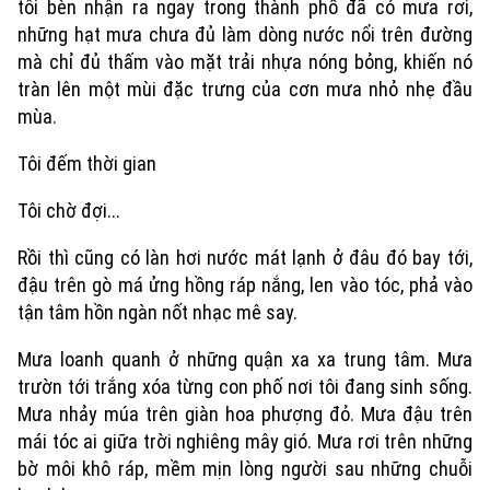
tôi bèn nhận ra ngay trong thành phố đã có mưa rơi,
những hạt mưa chưa đủ làm dòng nước nổi trên đường
mà chỉ đủ thấm vào mặt trải nhựa nóng bỏng, khiến nó
tràn lên một mùi đặc trưng của cơn mưa nhỏ nhẹ đầu
mùa.
Tôi đếm thời gian
Tôi chờ đợi...
Rồi thì cũng có làn hơi nước mát lạnh ở đâu đó bay tới,
đậu trên gò má ửng hồng ráp nắng, len vào tóc, phả vào
tận tâm hồn ngàn nốt nhạc mê say.
Mưa loanh quanh ở những quận xa xa trung tâm. Mưa
trườn tới trắng xóa từng con phố nơi tôi đang sinh sống.
Mưa nhảy múa trên giàn hoa phượng đỏ. Mưa đậu trên
mái tóc ai giữa trời nghiêng mây gió. Mưa rơi trên những
bờ môi khô ráp, mềm mịn lòng người sau những chuỗi