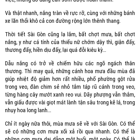
Và thật nhanh, nắng tràn về rực rỡ, cùng với những bánh
xe lăn thổi khô cả con đường rộng lớn thênh thang.
Theo dõi Hà Nội On
Thời tiết Sài Gòn cũng lạ lắm, bất chợt mưa, bất chợt
nắng, y như cá tính của thiếu nữ chớm dậy thì, giận đấy,
thương đấy, hiền dịu đấy, lại quá đỗi kiêu kỳ...
Dẫu nắng có trở về chiếm hữu các ngõ ngách thân
thương. Thì may quá, những cánh hoa mưa đầu mùa đã
giúp nhiệt độ giảm hơn rất nhiều, phố phường gột rửa
trong veo, đàn chim sẻ nhỏ tắm táp rũ cánh trong veo,
từng hàng cây mướt xanh reo vui. Dãy phượng vẫn thắm,
vẫn giấu được vài giọt mát lành tận sâu trong kẽ lá, trong
nhụy hoa long lanh...
Chỉ ít ngày nữa thôi, mùa mưa sẽ về với Sài Gòn. Có thể
sẽ có những cơn mưa xối xả rồi qua nhanh. Có thể là
những cơn mưa dai dẳng một buổi, một ngày. Có thể là