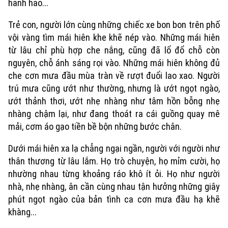
hanh hao...
Trẻ con, người lớn cùng những chiếc xe bon bon trên phố
vội vàng tìm mái hiên khe khẽ nép vào. Những mái hiên
Chuyên mục
từ lâu chỉ phù hợp che nắng, cũng đã lổ đổ chỗ còn
nguyên, chỗ ánh sáng rọi vào. Những mái hiên không đủ
Thời sự
che cơn mưa đầu mùa tràn về rượt đuổi lao xao. Người
trú mưa cũng ướt như thường, nhưng là ướt ngọt ngào,
Hà Nội
ướt thảnh thơi, ướt nhẹ nhàng như tâm hồn bỗng nhẹ
Hà Nội
nhàng chậm lại, như đang thoát ra cái guồng quay mê
Chính trị
mải, cơm áo gạo tiền bề bộn những bước chân.
Nhịp sống Hà Nội
Thế giới
Xã hội
Dưới mái hiên xa lạ chẳng ngại ngần, người với người như
Người Hà Nội
Tin tức
Kinh tế
thân thương từ lâu lắm. Họ trò chuyện, họ mỉm cười, họ
An ninh trật tự
nhường nhau từng khoảng ráo khô ít ỏi. Họ như người
Khoảnh khắc Hà Nội
Quân sự
Tin tức
nhà, nhẹ nhàng, ân cần cùng nhau tận hưởng những giây
Nhà đất
Công nghệ
Ẩm thực
phút ngọt ngào của bản tình ca cơn mưa đầu hạ khẽ
Hồ sơ
Cafe sáng
khàng...
Tin tức
Tàu và Xe
Người Việt 4 phương