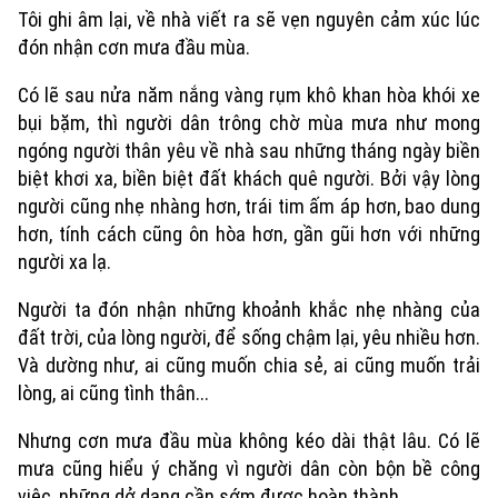
Thời trang
Tôi ghi âm lại, về nhà viết ra sẽ vẹn nguyên cảm xúc lúc
đón nhận cơn mưa đầu mùa.
Âm nhạc
Có lẽ sau nửa năm nắng vàng rụm khô khan hòa khói xe
bụi bặm, thì người dân trông chờ mùa mưa như mong
ngóng người thân yêu về nhà sau những tháng ngày biền
biệt khơi xa, biền biệt đất khách quê người. Bởi vậy lòng
người cũng nhẹ nhàng hơn, trái tim ấm áp hơn, bao dung
hơn, tính cách cũng ôn hòa hơn, gần gũi hơn với những
người xa lạ.
Người ta đón nhận những khoảnh khắc nhẹ nhàng của
đất trời, của lòng người, để sống chậm lại, yêu nhiều hơn.
Và dường như, ai cũng muốn chia sẻ, ai cũng muốn trải
lòng, ai cũng tình thân...
Nhưng cơn mưa đầu mùa không kéo dài thật lâu. Có lẽ
mưa cũng hiểu ý chăng vì người dân còn bộn bề công
việc, những dở dang cần sớm được hoàn thành.