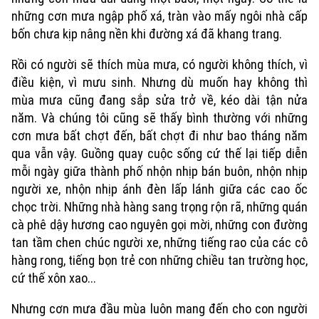
những cơn mưa ngập phố xá, tràn vào mấy ngôi nhà cấp
bốn chưa kịp nâng nền khi đường xá đã khang trang.
Rồi có người sẽ thích mùa mưa, có người không thích, vì
điều kiện, vì mưu sinh. Nhưng dù muốn hay không thì
mùa mưa cũng đang sắp sửa trở về, kéo dài tận nửa
năm. Và chúng tôi cũng sẽ thấy bình thường với những
cơn mưa bất chợt đến, bất chợt đi như bao tháng năm
qua vẫn vậy. Guồng quay cuộc sống cứ thế lại tiếp diễn
mỗi ngày giữa thành phố nhộn nhịp bán buôn, nhộn nhịp
người xe, nhộn nhịp ánh đèn lấp lánh giữa các cao ốc
chọc trời. Những nhà hàng sang trọng rộn rã, những quán
cà phê dậy hương cao nguyên gọi mời, những con đường
tan tầm chen chúc người xe, những tiếng rao của các cô
hàng rong, tiếng bọn trẻ con những chiều tan trường học,
Liên hệ đường dây nóng (bấm để gọi)
cứ thế xôn xao...
Tòa soạn
Tòa soạn
Nhưng cơn mưa đầu mùa luôn mang đến cho con người