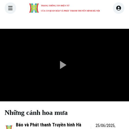
TRANG THÔNG TIN ĐIỆN TỬ
CỦA CƠ QUAN BÁO VÀ PHÁT THANH TRUYỀN HÌNH HÀ NỘI
THỜI SỰ
HÀ NỘI
THẾ GIỚI
KINH TẾ
NHÀ ĐẤT
Play
Video
Những cánh hoa mưa
Báo và Phát thanh Truyền hình Hà
25/06/2025,