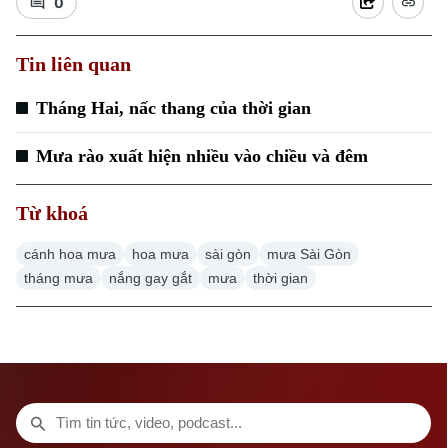
0
Tin liên quan
Tháng Hai, nấc thang của thời gian
Mưa rào xuất hiện nhiều vào chiều và đêm
Từ khoá
Bản quyền thuộc về Cơ quan Báo và Phát thanh Truyền hình Hà Nội Giấy
phép số: Số 63/GP-TTDT, cấp ngày 10/05/2023
cánh hoa mưa
hoa mưa
sài gòn
mưa Sài Gòn
tháng mưa
nắng gay gắt
mưa
thời gian
TRANG THÔNG TIN ĐIỆN TỬ
CỦA CƠ QUAN BÁO VÀ PHÁT THANH TRUYỀN HÌNH HÀ NỘI
Số 3-5 Huỳnh Thúc Kháng-Phường Láng-Hà Nội
Giám đốc: VŨ MINH TUẤN
Phó Giám đốc: Nguyễn Kim Khiêm, Nguyễn Minh Đức, Nguyễn Thành Lợi