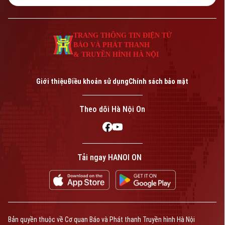
gỡ những vướng mắc trong công tác bồi
thường, hỗ trợ và tái định cư.
TRANG THÔNG TIN ĐIỆN TỬ
BÁO VÀ PHÁT THANH
& TRUYỀN HÌNH HÀ NỘI
Giới thiệu
Điều khoản sử dụng
Chính sách bảo mật
Theo dõi Hà Nội On
Tải ngay HANOI ON
Bản quyền thuộc về Cơ quan Báo và Phát thanh Truyền hình Hà Nội