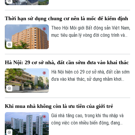
Thời trang
98.000 sản phẩm chào bán, tăng 50% so
với cùng kỳ năm trước. Trong đó, căn hộ
Âm nhạc
Thời hạn sử dụng chung cư nên là mốc để kiểm định
chung cư thuộc phân khúc cao cấp trở
lên chiếm trên 70% nguồn cung căn hộ
Theo Hội Môi giới Bất động sản Việt Nam,
thương mại mở bán mới.
mục tiêu quản lý vòng đời công trình và
thúc đẩy tái thiết đô thị mà Nghị quyết
21 đặt ra là cần thiết và phù hợp với xu
hướng phát triển hiện đại nhưng cần xây
Hà Nội: 29 cơ sở nhà, đất cần sớm đưa vào khai thác
dựng cơ chế đủ rõ ràng để vừa bảo đảm
an toàn công trình, vừa bảo vệ quyền lợi
Hà Nội hiện có 29 cơ sở nhà, đất cần sớm
của người sở hữu.
đưa vào khai thác, sử dụng nhằm khơi
thông nguồn lực với tổng diện tích đất
221.438m2 và tổng diện tích sàn
19.855m2. Đây là Thông báo kết luận vừa
Khi mua nhà không còn là ưu tiên của giới trẻ
ban hành của Thanh tra Chính phủ về
thanh tra chuyên đề cơ sở nhà, đất dôi dư
Giá nhà tăng cao, trong khi thu nhập và
sau sắp xếp tại thành phố Hà Nội.
công việc còn nhiều biến động, đang
khiến giấc mơ sở hữu nhà ngày càng xa