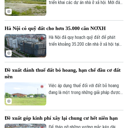
niềm tin trong nhân dân.
triển khai các dự án nhà ở xã hội. Mới đây,
hơn 6ha đất tại xã Phúc Thịnh được giao
cho liên danh do Tổng công ty Viglacera
đứng đầu để thực hiện dự án nhà ở xã hội
Hà Nội có quỹ đất cho hơn 35.000 căn NƠXH
Tiên Dương 1. Cùng với đó, gần 1,2ha đất
tại phường Bồ Đề cũng được giao để
Hà Nội đã quy hoạch quỹ đất để phát
triển khai dự án nhà ở xã hội HH5 Long
triển khoảng 35.200 căn nhà ở xã hội tại
Biên.
93 dự án. Tuy nhiên, đến nay mới chỉ
khoảng 10% nguồn cung dự kiến bước vào
giai đoạn xây dựng, trong khi phần lớn dự
Đề xuất đánh thuế đất bỏ hoang, hạn chế đầu cơ đất
án vẫn đang hoàn thiện các thủ tục đầu
nền
tư.
Việc áp dụng thuế đối với đất bỏ hoang
đang là một trong những giải pháp được
đề xuất nhằm nâng cao hiệu quả sử dụng
đất và hạn chế tình trạng đầu cơ.
Đề xuất góp kinh phí xây lại chung cư hết niên hạn
Để tháo gỡ những vướng mắc kéo dài