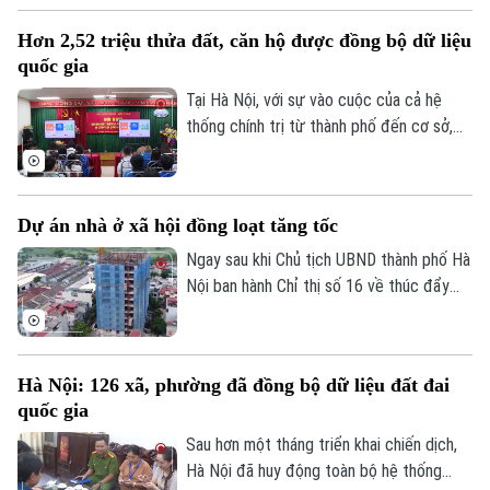
Hơn 2,52 triệu thửa đất, căn hộ được đồng bộ dữ liệu
quốc gia
Tại Hà Nội, với sự vào cuộc của cả hệ
thống chính trị từ thành phố đến cơ sở,
nhiều kết quả quan trọng đã được ghi
nhận, tạo tiền đề hoàn thành mục tiêu xây
dựng cơ sở dữ liệu đất đai thống nhất,
Dự án nhà ở xã hội đồng loạt tăng tốc
đồng bộ trên toàn địa bàn.
Ngay sau khi Chủ tịch UBND thành phố Hà
Nội ban hành Chỉ thị số 16 về thúc đẩy
phát triển nhà ở xã hội, nhiều dự án trên
địa bàn đang tăng tốc thi công để hoàn
thành các mốc tiến độ đề ra.
Hà Nội: 126 xã, phường đã đồng bộ dữ liệu đất đai
quốc gia
Sau hơn một tháng triển khai chiến dịch,
Hà Nội đã huy động toàn bộ hệ thống