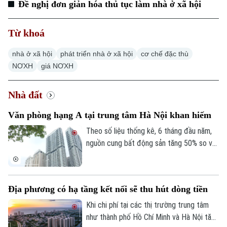
Đề nghị đơn giản hóa thủ tục làm nhà ở xã hội
Từ khoá
Chuyên mục
nhà ở xã hội
phát triển nhà ở xã hội
cơ chế đặc thù
NƠXH
giá NƠXH
Thời sự
Nhà đất
Hà Nội
Hà Nội
Văn phòng hạng A tại trung tâm Hà Nội khan hiếm
Chính trị
Nhịp sống Hà Nội
Theo số liệu thống kê, 6 tháng đầu năm,
Thế giới
nguồn cung bất động sản tăng 50% so với
Xã hội
Người Hà Nội
cùng kỳ năm trước. Tuy nhiên, đi ngược
Tin tức
Kinh tế
diễn biến đó, phân khúc văn phòng hạng A
An ninh trật tự
Khoảnh khắc Hà Nội
tại khu vực trung tâm Hà Nội lại khan hiếm
Quân sự
Tin tức
Địa phương có hạ tầng kết nối sẽ thu hút dòng tiền
Nhà đất
các sản phẩm mới.
Công nghệ
Ẩm thực
Khi chi phí tại các thị trường trung tâm
Hồ sơ
Cafe sáng
Tin tức
như thành phố Hồ Chí Minh và Hà Nội tăng
Tàu và Xe