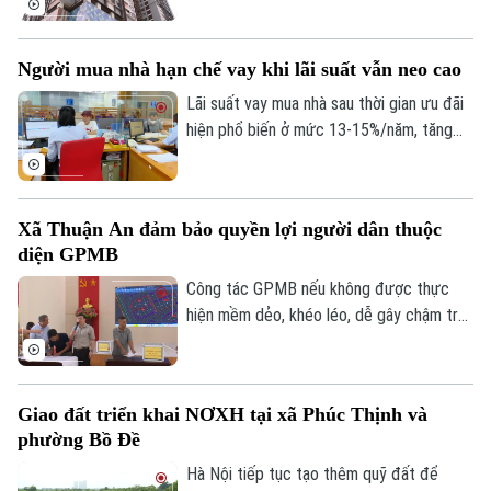
lớn. Lãi vay tăng, thanh khoản giảm, trong
khi giá bắt đầu điều chỉnh khiến nhiều
Người mua nhà hạn chế vay khi lãi suất vẫn neo cao
người buộc phải hạ giá hàng trăm triệu
đồng để thu hồi vốn, trả nợ ngân hàng.
Lãi suất vay mua nhà sau thời gian ưu đãi
Theo dõi Hà Nội On
hiện phổ biến ở mức 13-15%/năm, tăng
đáng kể so với năm 2025. Trong bối cảnh
giá bất động sản vẫn neo cao, chi phí vốn
gia tăng đang khiến người mua thận trọng
Xã Thuận An đảm bảo quyền lợi người dân thuộc
hơn khi sử dụng đòn bẩy tài chính.
diện GPMB
Công tác GPMB nếu không được thực
hiện mềm dẻo, khéo léo, dễ gây chậm trễ,
trở ngại ảnh hưởng đến tiến độ và hiệu
quả đầu tư. Về vấn đề này, thời gian qua,
xã Thuận An đã có nhiều cách làm linh
Giao đất triển khai NƠXH tại xã Phúc Thịnh và
hoạt, hiệu quả trong công tác giải phóng
phường Bồ Đề
mặt bằng trên địa bàn, không chỉ đẩy
nhanh tiến độ các dự án mà còn tạo được
Hà Nội tiếp tục tạo thêm quỹ đất để