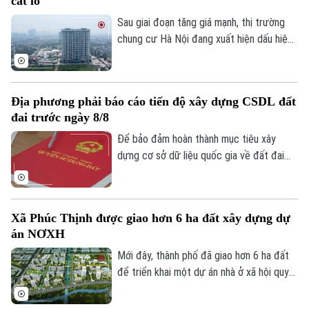
cắt lỗ
khoản của Luật lần này, đảm bảo mỗi bất
0865.116.699 (hotline)
0865.116.699
động sản chỉ có duy nhất 1 mã định danh.
Sau giai đoạn tăng giá mạnh, thị trường
chung cư Hà Nội đang xuất hiện dấu hiệu
điều chỉnh. Nhiều căn hộ được rao bán với
mức giảm từ vài trăm triệu đến cả tỷ
đồng, song thanh khoản vẫn khá trầm lắng.
Địa phương phải báo cáo tiến độ xây dựng CSDL đất
đai trước ngày 8/8
Để bảo đảm hoàn thành mục tiêu xây
dựng cơ sở dữ liệu quốc gia về đất đai
trong năm 2026, Bộ Nông nghiệp và Môi
trường vừa yêu cầu các địa phương khẩn
trương rà soát, cập nhật tiến độ và gửi
Xã Phúc Thịnh được giao hơn 6 ha đất xây dựng dự
báo cáo trước ngày 8/8.
án NƠXH
Mới đây, thành phố đã giao hơn 6 ha đất
để triển khai một dự án nhà ở xã hội quy
mô lớn tại xã Phúc Thịnh, góp phần tăng
nguồn cung nhà ở trong thời gian tới.