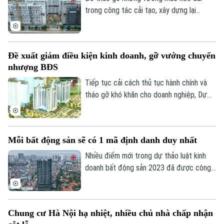
trong công tác cải tạo, xây dựng lại
chung cư cũ, Hiệp hội Bất động sản
TP.HCM (HoREA) vừa đề xuất bổ sung cơ
chế tài chính rõ ràng đối với các chung cư
Đề xuất giảm điều kiện kinh doanh, gỡ vướng chuyển
hết niên hạn sử dụng.
nhượng BĐS
Tiếp tục cải cách thủ tục hành chính và
tháo gỡ khó khăn cho doanh nghiệp, Dự
thảo Luật Kinh doanh bất động sản (sửa
đổi) đề xuất cắt giảm nhiều điều kiện kinh
doanh và đơn giản hóa thủ tục chuyển
Mỗi bất động sản sẽ có 1 mã định danh duy nhất
nhượng dự án.
Nhiều điểm mới trong dự thảo luật kinh
doanh bất động sản 2023 đã được công
bố để các chuyên gia, cộng đồng doanh
nghiệp và các đơn vị liên quan cùng góp ý,
Liên hệ đường dây nóng (bấm để gọi)
hoàn thiện. Đáng chú ý, việc định danh bất
Tòa soạn
Tòa soạn
Chung cư Hà Nội hạ nhiệt, nhiều chủ nhà chấp nhận
động sản sẽ được bổ sung vào điều